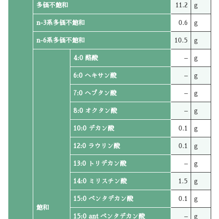
多価不飽和
11.2
g
n-3系多価不飽和
0.6
g
n-6系多価不飽和
10.5
g
4:0 酪酸
–
g
6:0 ヘキサン酸
–
g
7:0 ヘプタン酸
–
g
8:0 オクタン酸
–
g
10:0 デカン酸
0.1
g
12:0 ラウリン酸
0.1
g
13:0 トリデカン酸
–
g
14:0 ミリスチン酸
1.5
g
15:0 ペンタデカン酸
0.1
g
飽和
15:0 ant ペンタデカン酸
–
g