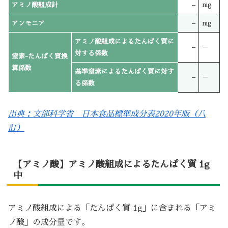
アミノ酸組成計
–
mg
アンモニア
–
mg
アミノ酸組成によるたんぱく質に
–
－
対する係数
窒素-たんぱく質換
算係数
基準窒素によるたんぱく質に対す
–
－
る係数
出典：文部科学省 日本食品標準成分表2020年版（八
訂）
【アミノ酸】アミノ酸組成によるたんぱく質 1g
中
アミノ酸組成による「たんぱく質 1g」に含まれる「アミ
ノ酸」の成分量です。