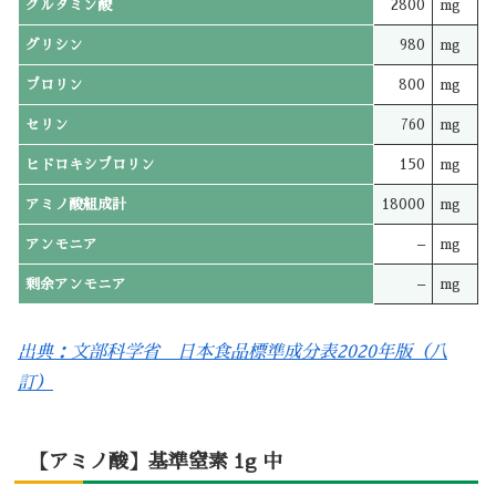
グルタミン酸
2800
mg
グリシン
980
mg
プロリン
800
mg
セリン
760
mg
ヒドロキシプロリン
150
mg
アミノ酸組成計
18000
mg
アンモニア
–
mg
剰余アンモニア
–
mg
出典：文部科学省 日本食品標準成分表2020年版（八
訂）
【アミノ酸】基準窒素 1g 中