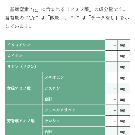
「基準窒素 1g」に含まれる「アミノ酸」の成分量です。
含有量の“Tr”は「微量」、“-”は「データなし」を示
しています。
イソロイシン
–
mg
ロイシン
–
mg
リシン（リジン）
–
mg
メチオニン
–
mg
含硫アミノ酸
シスチン
–
mg
合計
–
mg
フェニルアラニン
–
mg
芳香族アミノ酸
チロシン
–
mg
合計
–
mg