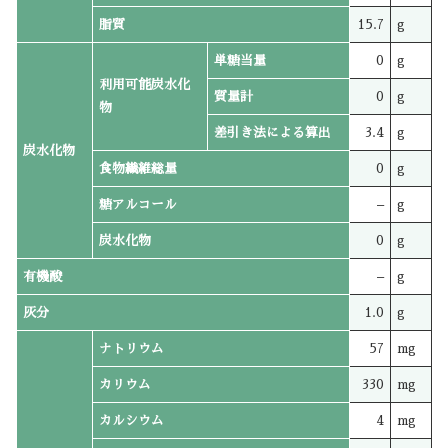
脂質
15.7
g
単糖当量
0
g
利用可能炭水化
質量計
0
g
物
差引き法による算出
3.4
g
炭水化物
食物繊維総量
0
g
糖アルコール
–
g
炭水化物
0
g
有機酸
–
g
灰分
1.0
g
ナトリウム
57
mg
カリウム
330
mg
カルシウム
4
mg