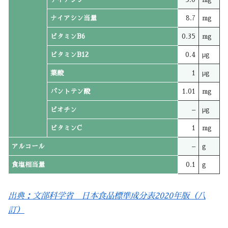
ナイアシン当量
8.7
mg
ビタミンB6
0.35
mg
ビタミンB12
0.4
μg
葉酸
1
μg
パントテン酸
1.01
mg
ビオチン
–
μg
ビタミンC
1
mg
アルコール
–
g
食塩相当量
0.1
g
出典：文部科学省 日本食品標準成分表2020年版（八
訂）