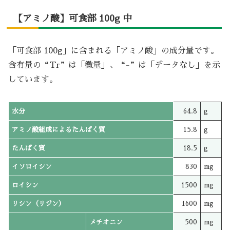
【アミノ酸】可食部 100g 中
「可食部 100g」に含まれる「アミノ酸」の成分量です。
含有量の“Tr”は「微量」、“-”は「データなし」を示
しています。
水分
64.8
g
アミノ酸組成によるたんぱく質
15.8
g
たんぱく質
18.5
g
イソロイシン
830
mg
ロイシン
1500
mg
リシン（リジン）
1600
mg
メチオニン
500
mg