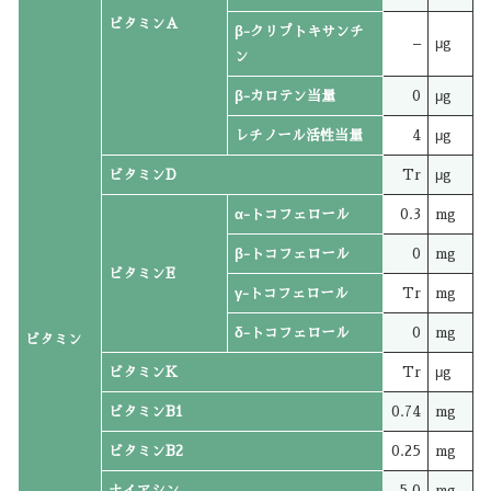
ビタミンA
β-クリプトキサンチ
–
μg
ン
β-カロテン当量
0
μg
レチノール活性当量
4
μg
ビタミンD
Tr
μg
α-トコフェロール
0.3
mg
β-トコフェロール
0
mg
ビタミンE
γ-トコフェロール
Tr
mg
δ-トコフェロール
0
mg
ビタミン
ビタミンK
Tr
μg
ビタミンB1
0.74
mg
ビタミンB2
0.25
mg
ナイアシン
5.0
mg