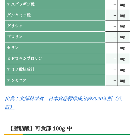
アスパラギン酸
–
mg
グルタミン酸
–
mg
グリシン
–
mg
プロリン
–
mg
セリン
–
mg
ヒドロキシプロリン
–
mg
アミノ酸組成計
–
mg
アンモニア
–
mg
出典：文部科学省 日本食品標準成分表2020年版（八
訂）
【脂肪酸】可食部 100g 中