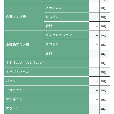
メチオニン
–
mg
含硫アミノ酸
シスチン
–
mg
合計
–
mg
フェニルアラニン
–
mg
芳香族アミノ酸
チロシン
–
mg
合計
–
mg
トレオニン（スレオニン）
–
mg
トリプトファン
–
mg
バリン
–
mg
ヒスチジン
–
mg
アルギニン
–
mg
アラニン
–
mg