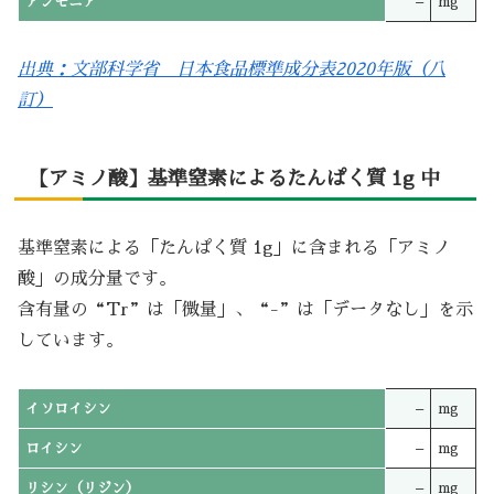
アンモニア
–
mg
出典：文部科学省 日本食品標準成分表2020年版（八
訂）
【アミノ酸】基準窒素によるたんぱく質 1g 中
基準窒素による「たんぱく質 1g」に含まれる「アミノ
酸」の成分量です。
含有量の“Tr”は「微量」、“-”は「データなし」を示
しています。
イソロイシン
–
mg
ロイシン
–
mg
リシン（リジン）
–
mg