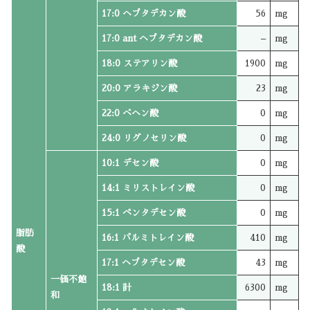
17:0 ヘプタデカン酸
56
mg
17:0 ant ヘプタデカン酸
–
mg
18:0 ステアリン酸
1900
mg
20:0 アラキジン酸
23
mg
22:0 ベヘン酸
0
mg
24:0 リグノセリン酸
0
mg
10:1 デセン酸
0
mg
14:1 ミリストレイン酸
0
mg
15:1 ペンタデセン酸
0
mg
脂肪
16:1 パルミトレイン酸
410
mg
酸
17:1 ヘプタデセン酸
43
mg
一価不飽
18:1 計
6300
mg
和