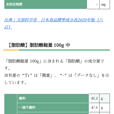
未同定物質
–
mg
出典：文部科学省 日本食品標準成分表2020年版（八
訂）
【脂肪酸】脂肪酸総量 100g 中
「脂肪酸総量 100g」に含まれる「脂肪酸」の成分量で
す。
含有量の“Tr”は「微量」、“-”は「データなし」を示
しています。
飽和
41.2
g
一価不飽和
47.6
g