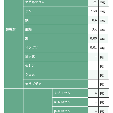
マグネシウム
21
mg
リン
180
mg
鉄
0.6
mg
無機質
亜鉛
3.4
mg
銅
0.09
mg
マンガン
0.01
mg
ヨウ素
–
μg
セレン
–
μg
クロム
–
μg
モリブデン
–
μg
レチノール
4
μg
α-カロテン
–
μg
β-カロテン
–
μg