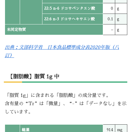
22:5 n-6 ドコサペンタエン酸
0
g
22:6 n-3 ドコサヘキサエン酸
0.1
g
未同定物質
–
g
出典：文部科学省 日本食品標準成分表2020年版（八
訂）
【脂肪酸】脂質 1g 中
「脂質 1g」に含まれる「脂肪酸」の成分量です。
含有量の“Tr”は「微量」、“-”は「データなし」を示
しています。
総量
914
mg