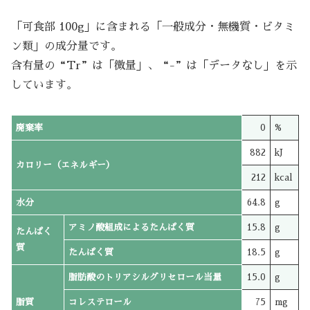
「可食部 100g」に含まれる「一般成分・無機質・ビタミ
ン類」の成分量です。
含有量の“Tr”は「微量」、“-”は「データなし」を示
しています。
廃棄率
0
%
882
kJ
カロリー（エネルギー）
212
kcal
水分
64.8
g
アミノ酸組成によるたんぱく質
15.8
g
たんぱく
質
たんぱく質
18.5
g
脂肪酸のトリアシルグリセロール当量
15.0
g
脂質
コレステロール
75
mg