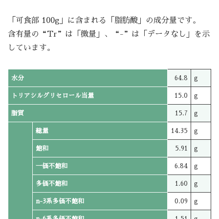
「可食部 100g」に含まれる「脂肪酸」の成分量です。
含有量の“Tr”は「微量」、“-”は「データなし」を示
しています。
水分
64.8
g
トリアシルグリセロール当量
15.0
g
脂質
15.7
g
総量
14.35
g
飽和
5.91
g
一価不飽和
6.84
g
多価不飽和
1.60
g
n-3系多価不飽和
0.09
g
n-6系多価不飽和
1.51
g