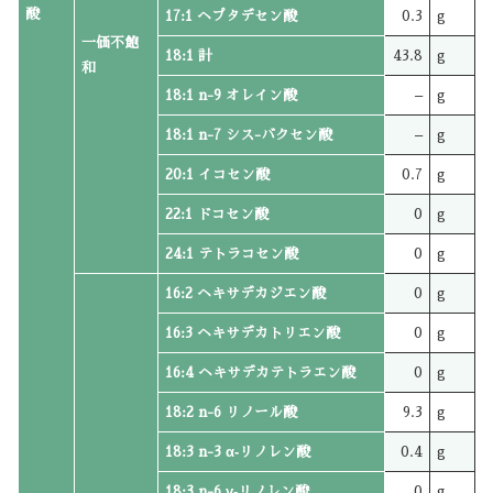
酸
17:1 ヘプタデセン酸
0.3
g
一価不飽
18:1 計
43.8
g
和
18:1 n-9 オレイン酸
–
g
18:1 n-7 シス-バクセン酸
–
g
20:1 イコセン酸
0.7
g
22:1 ドコセン酸
0
g
24:1 テトラコセン酸
0
g
16:2 ヘキサデカジエン酸
0
g
16:3 ヘキサデカトリエン酸
0
g
16:4 ヘキサデカテトラエン酸
0
g
18:2 n-6 リノール酸
9.3
g
18:3 n-3 α‐リノレン酸
0.4
g
18:3 n-6 γ‐リノレン酸
0
g