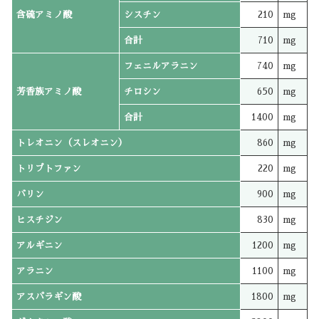
含硫アミノ酸
シスチン
210
mg
合計
710
mg
フェニルアラニン
740
mg
芳香族アミノ酸
チロシン
650
mg
合計
1400
mg
トレオニン（スレオニン）
860
mg
トリプトファン
220
mg
バリン
900
mg
ヒスチジン
830
mg
アルギニン
1200
mg
アラニン
1100
mg
アスパラギン酸
1800
mg