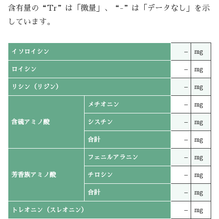
含有量の“Tr”は「微量」、“-”は「データなし」を示
しています。
イソロイシン
–
mg
ロイシン
–
mg
リシン（リジン）
–
mg
メチオニン
–
mg
含硫アミノ酸
シスチン
–
mg
合計
–
mg
フェニルアラニン
–
mg
芳香族アミノ酸
チロシン
–
mg
合計
–
mg
トレオニン（スレオニン）
–
mg