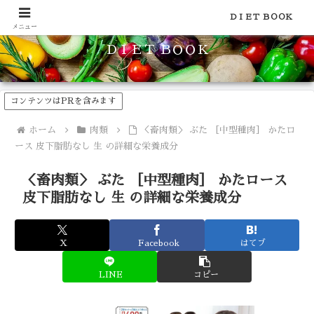
食品のカロリーや糖質などの栄養素がわかる！健康やダイエットに
ＤＩＥＴ ＢＯＯＫ
メニュー
ＤＩＥＴ ＢＯＯＫ
コンテンツはPRを含みます
ホーム
肉類
＜畜肉類＞ ぶた ［中型種肉］ かたロ
ース 皮下脂肪なし 生 の詳細な栄養成分
＜畜肉類＞ ぶた ［中型種肉］ かたロース
皮下脂肪なし 生 の詳細な栄養成分
X
Facebook
はてブ
LINE
コピー