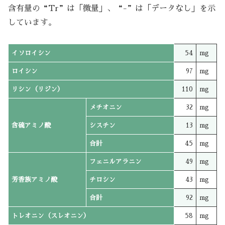
含有量の“Tr”は「微量」、“-”は「データなし」を示
しています。
イソロイシン
54
mg
ロイシン
97
mg
リシン（リジン）
110
mg
メチオニン
32
mg
含硫アミノ酸
シスチン
13
mg
合計
45
mg
フェニルアラニン
49
mg
芳香族アミノ酸
チロシン
43
mg
合計
92
mg
トレオニン（スレオニン）
58
mg