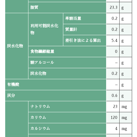
脂質
23.3
g
単糖当量
0.2
g
利用可能炭水化
質量計
0.2
g
物
差引き法による算出
5.4
g
炭水化物
食物繊維総量
0
g
糖アルコール
–
g
炭水化物
0.2
g
有機酸
–
g
灰分
0.6
g
ナトリウム
23
mg
カリウム
120
mg
カルシウム
4
mg