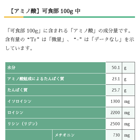
【アミノ酸】可食部 100g 中
「可食部 100g」に含まれる「アミノ酸」の成分量です。
含有量の“Tr”は「微量」、“-”は「データなし」を示
しています。
水分
50.1
g
アミノ酸組成によるたんぱく質
23.1
g
たんぱく質
25.7
g
イソロイシン
1300
mg
ロイシン
2200
mg
リシン（リジン）
2500
mg
メチオニン
730
mg