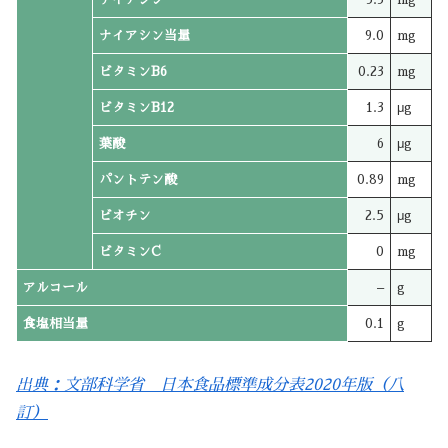
ナイアシン当量
9.0
mg
ビタミンB6
0.23
mg
ビタミンB12
1.3
μg
葉酸
6
μg
パントテン酸
0.89
mg
ビオチン
2.5
μg
ビタミンC
0
mg
アルコール
–
g
食塩相当量
0.1
g
出典：文部科学省 日本食品標準成分表2020年版（八
訂）