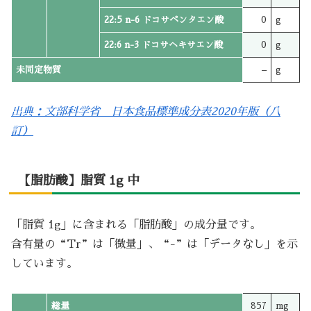
22:5 n-6 ドコサペンタエン酸
0
g
22:6 n-3 ドコサヘキサエン酸
0
g
未同定物質
–
g
出典：文部科学省 日本食品標準成分表2020年版（八
訂）
【脂肪酸】脂質 1g 中
「脂質 1g」に含まれる「脂肪酸」の成分量です。
含有量の“Tr”は「微量」、“-”は「データなし」を示
しています。
総量
857
mg