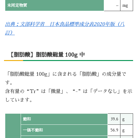
未同定物質
–
mg
出典：文部科学省 日本食品標準成分表2020年版（八
訂）
【脂肪酸】脂肪酸総量 100g 中
「脂肪酸総量 100g」に含まれる「脂肪酸」の成分量で
す。
含有量の“Tr”は「微量」、“-”は「データなし」を示
しています。
飽和
39.6
g
一価不飽和
56.9
g