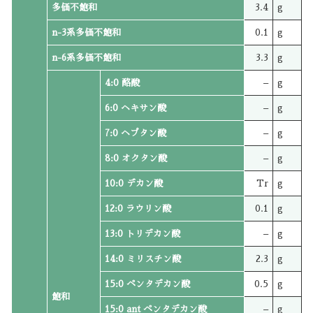
多価不飽和
3.4
g
n-3系多価不飽和
0.1
g
n-6系多価不飽和
3.3
g
4:0 酪酸
–
g
6:0 ヘキサン酸
–
g
7:0 ヘプタン酸
–
g
8:0 オクタン酸
–
g
10:0 デカン酸
Tr
g
12:0 ラウリン酸
0.1
g
13:0 トリデカン酸
–
g
14:0 ミリスチン酸
2.3
g
15:0 ペンタデカン酸
0.5
g
飽和
15:0 ant ペンタデカン酸
–
g