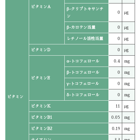
ビタミンA
β-クリプトキサンチ
0
μg
ン
β-カロテン当量
0
μg
レチノール活性当量
0
μg
ビタミンD
0
μg
α-トコフェロール
0.4
mg
β-トコフェロール
0
mg
ビタミンE
γ-トコフェロール
0
mg
δ-トコフェロール
0
mg
ビタミン
ビタミンK
11
μg
ビタミンB1
0.05
mg
ビタミンB2
0.19
mg
ナイアシン
3.3
mg