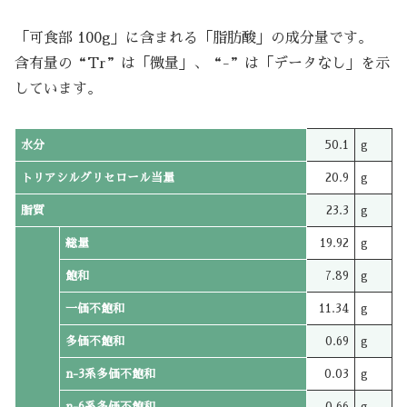
「可食部 100g」に含まれる「脂肪酸」の成分量です。
含有量の“Tr”は「微量」、“-”は「データなし」を示
しています。
水分
50.1
g
トリアシルグリセロール当量
20.9
g
脂質
23.3
g
総量
19.92
g
飽和
7.89
g
一価不飽和
11.34
g
多価不飽和
0.69
g
n-3系多価不飽和
0.03
g
n-6系多価不飽和
0.66
g