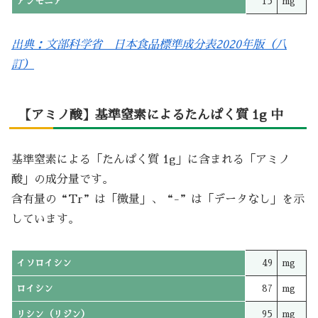
アンモニア
15
mg
出典：文部科学省 日本食品標準成分表2020年版（八
訂）
【アミノ酸】基準窒素によるたんぱく質 1g 中
基準窒素による「たんぱく質 1g」に含まれる「アミノ
酸」の成分量です。
含有量の“Tr”は「微量」、“-”は「データなし」を示
しています。
イソロイシン
49
mg
ロイシン
87
mg
リシン（リジン）
95
mg