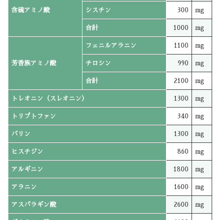
含硫アミノ酸
シスチン
300
mg
合計
1000
mg
フェニルアラニン
1100
mg
芳香族アミノ酸
チロシン
990
mg
合計
2100
mg
トレオニン（スレオニン）
1300
mg
トリプトファン
340
mg
バリン
1300
mg
ヒスチジン
860
mg
アルギニン
1800
mg
アラニン
1600
mg
アスパラギン酸
2600
mg