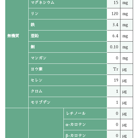
マグネシウム
15
mg
リン
120
mg
鉄
3.4
mg
無機質
亜鉛
6.4
mg
銅
0.10
mg
マンガン
0
mg
ヨウ素
Tr
μg
セレン
19
μg
クロム
1
μg
モリブデン
1
μg
レチノール
0
μg
α-カロテン
0
μg
β-カロテン
0
μg