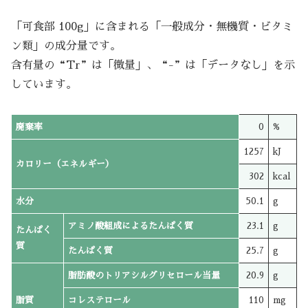
「可食部 100g」に含まれる「一般成分・無機質・ビタミ
ン類」の成分量です。
含有量の“Tr”は「微量」、“-”は「データなし」を示
しています。
廃棄率
0
%
1257
kJ
カロリー（エネルギー）
302
kcal
水分
50.1
g
アミノ酸組成によるたんぱく質
23.1
g
たんぱく
質
たんぱく質
25.7
g
脂肪酸のトリアシルグリセロール当量
20.9
g
脂質
コレステロール
110
mg