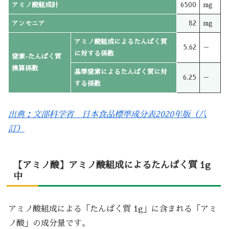
アミノ酸組成計
6500
mg
アンモニア
82
mg
アミノ酸組成によるたんぱく質
5.62
－
に対する係数
窒素-たんぱく質
換算係数
基準窒素によるたんぱく質に対
6.25
－
する係数
出典：文部科学省 日本食品標準成分表2020年版（八
訂）
【アミノ酸】アミノ酸組成によるたんぱく質 1g
中
アミノ酸組成による「たんぱく質 1g」に含まれる「アミ
ノ酸」の成分量です。