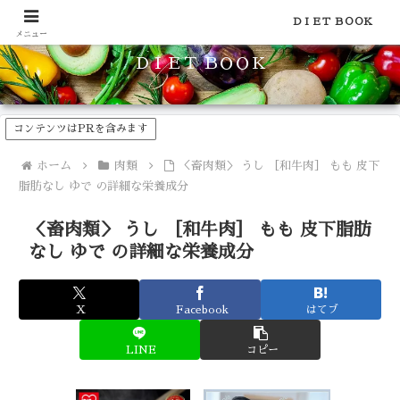
食品のカロリーや糖質などの栄養素がわかる！健康やダイエットに
ＤＩＥＴ ＢＯＯＫ
メニュー
ＤＩＥＴ ＢＯＯＫ
コンテンツはPRを含みます
ホーム
肉類
＜畜肉類＞ うし ［和牛肉］ もも 皮下
脂肪なし ゆで の詳細な栄養成分
＜畜肉類＞ うし ［和牛肉］ もも 皮下脂肪
なし ゆで の詳細な栄養成分
X
Facebook
はてブ
LINE
コピー