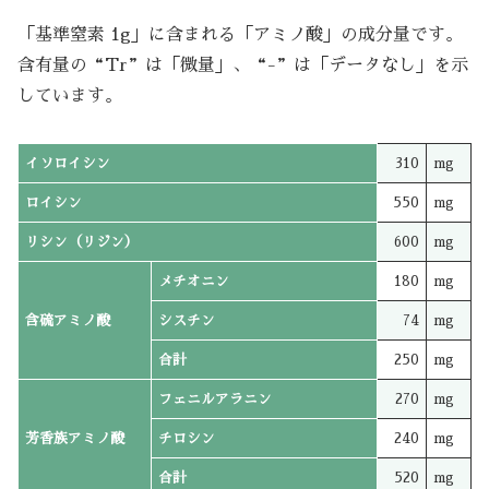
「基準窒素 1g」に含まれる「アミノ酸」の成分量です。
含有量の“Tr”は「微量」、“-”は「データなし」を示
しています。
イソロイシン
310
mg
ロイシン
550
mg
リシン（リジン）
600
mg
メチオニン
180
mg
含硫アミノ酸
シスチン
74
mg
合計
250
mg
フェニルアラニン
270
mg
芳香族アミノ酸
チロシン
240
mg
合計
520
mg