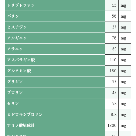
トリプトファン
15
mg
バリン
58
mg
ヒスチジン
37
mg
アルギニン
78
mg
アラニン
69
mg
アスパラギン酸
110
mg
グルタミン酸
180
mg
グリシン
57
mg
プロリン
47
mg
セリン
52
mg
ヒドロキシプロリン
8.2
mg
アミノ酸組成計
1200
mg