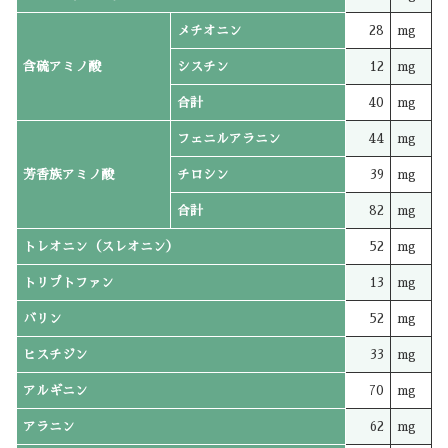
メチオニン
28
mg
含硫アミノ酸
シスチン
12
mg
合計
40
mg
フェニルアラニン
44
mg
芳香族アミノ酸
チロシン
39
mg
合計
82
mg
トレオニン（スレオニン）
52
mg
トリプトファン
13
mg
バリン
52
mg
ヒスチジン
33
mg
アルギニン
70
mg
アラニン
62
mg