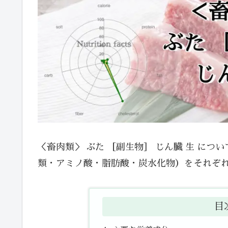
＜畜肉類＞ ぶた ［副生物］ じん臓 生 に
類・アミノ酸・脂肪酸・炭水化物）をそれぞ
目