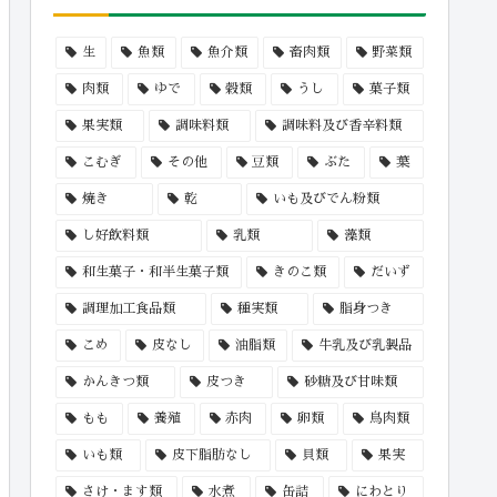
生
魚類
魚介類
畜肉類
野菜類
肉類
ゆで
穀類
うし
菓子類
果実類
調味料類
調味料及び香辛料類
こむぎ
その他
豆類
ぶた
葉
焼き
乾
いも及びでん粉類
し好飲料類
乳類
藻類
和生菓子・和半生菓子類
きのこ類
だいず
調理加工食品類
種実類
脂身つき
こめ
皮なし
油脂類
牛乳及び乳製品
かんきつ類
皮つき
砂糖及び甘味類
もも
養殖
赤肉
卵類
鳥肉類
いも類
皮下脂肪なし
貝類
果実
さけ・ます類
水煮
缶詰
にわとり