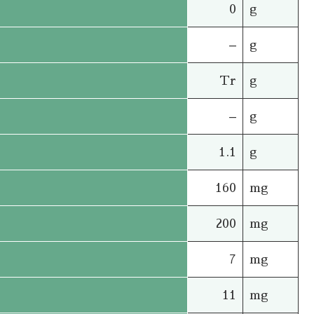
0
g
–
g
Tr
g
–
g
1.1
g
160
mg
200
mg
7
mg
11
mg