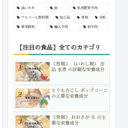
油いため
根
乳用肥育牛肉
アルコール飲料類
加工品
漬物
全粒
果実飲料
輸入牛肉
和牛肉
【注目の食品】全てのカテゴリ
＜魚類＞ （いわし類） 缶
詰 水煮 の詳細な栄養成分
とうもろこし ポップコーン
の主要な栄養成分
＜魚類＞ おおさが 生 の主
要な栄養成分