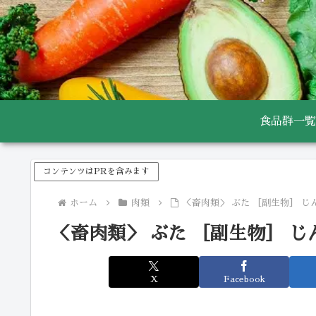
食品群一覧
コンテンツはPRを含みます
ホーム
肉類
＜畜肉類＞ ぶた ［副生物］ じ
＜畜肉類＞ ぶた ［副生物］ じ
X
Facebook