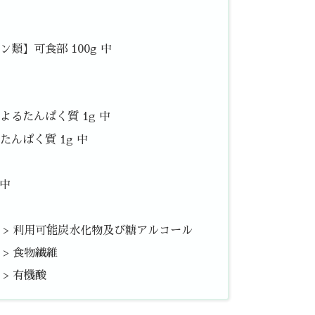
類】可食部 100g 中
るたんぱく質 1g 中
んぱく質 1g 中
 中
中 > 利用可能炭水化物及び糖アルコール
 > 食物繊維
 > 有機酸