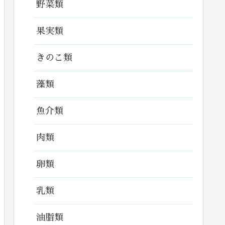
野菜類
果実類
きのこ類
藻類
魚介類
肉類
卵類
乳類
油脂類