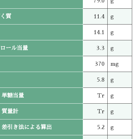
79.0
g
く質
11.4
g
14.1
g
ロール当量
3.3
g
370
mg
5.8
g
単糖当量
Tr
g
質量計
Tr
g
差引き法による算出
5.2
g