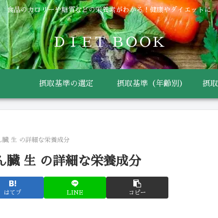
食品のカロリーや糖質などの栄養素がわかる！健康やダイエットに
ＤＩＥＴ ＢＯＯＫ
摂取基準の選定
摂取基準（年齢別）
摂取
ん臓 生 の詳細な栄養成分
ん臓 生 の詳細な栄養成分
はてブ
LINE
コピー