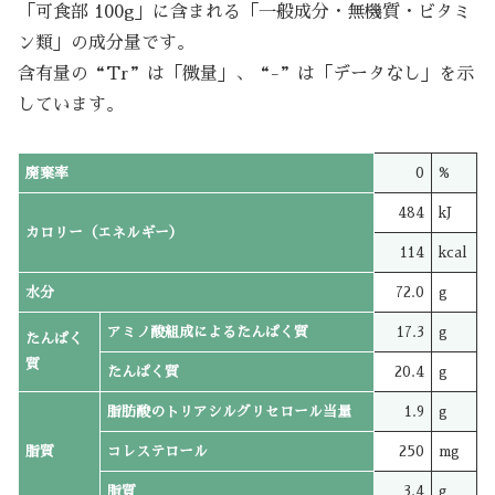
「可食部 100g」に含まれる「一般成分・無機質・ビタミ
ン類」の成分量です。
含有量の“Tr”は「微量」、“-”は「データなし」を示
しています。
廃棄率
0
%
484
kJ
カロリー（エネルギー）
114
kcal
水分
72.0
g
アミノ酸組成によるたんぱく質
17.3
g
たんぱく
質
たんぱく質
20.4
g
脂肪酸のトリアシルグリセロール当量
1.9
g
脂質
コレステロール
250
mg
脂質
3.4
g