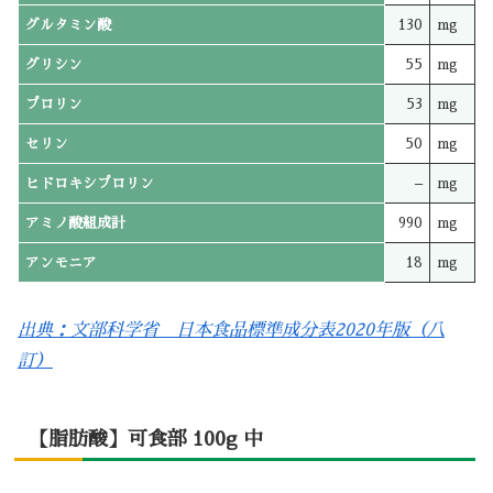
グルタミン酸
130
mg
グリシン
55
mg
プロリン
53
mg
セリン
50
mg
ヒドロキシプロリン
–
mg
アミノ酸組成計
990
mg
アンモニア
18
mg
出典：文部科学省 日本食品標準成分表2020年版（八
訂）
【脂肪酸】可食部 100g 中