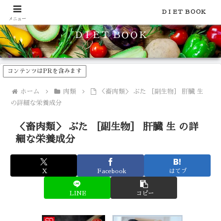
食品のカロリーや糖質などの栄養素がわかる！健康やダイエットに
ＤＩＥＴ ＢＯＯＫ
メニュー
ＤＩＥＴ ＢＯＯＫ
コンテンツはPRを含みます
ホーム
肉類
＜畜肉類＞ ぶた ［副生物］ 肝臓 生
の詳細な栄養成分
＜畜肉類＞ ぶた ［副生物］ 肝臓 生 の詳
細な栄養成分
X
Facebook
はてブ
LINE
コピー