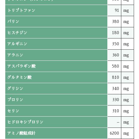
トリプトファン
91
mg
バリン
380
mg
ヒスチジン
180
mg
アルギニン
350
mg
アラニン
360
mg
アスパラギン酸
580
mg
グルタミン酸
810
mg
グリシン
340
mg
プロリン
330
mg
セリン
310
mg
ヒドロキシプロリン
–
mg
アミノ酸組成計
6200
mg