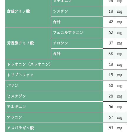
メチオニン
24
mg
含硫アミノ酸
シスチン
18
mg
合計
42
mg
フェニルアラニン
52
mg
芳香族アミノ酸
チロシン
37
mg
合計
88
mg
トレオニン（スレオニン）
48
mg
トリプトファン
15
mg
バリン
60
mg
ヒスチジン
28
mg
アルギニン
56
mg
アラニン
57
mg
アスパラギン酸
93
mg