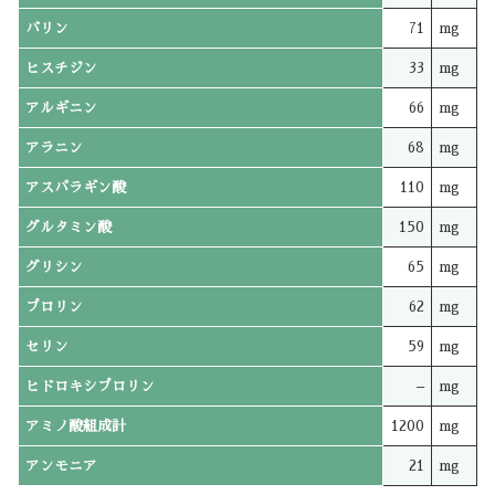
バリン
71
mg
ヒスチジン
33
mg
アルギニン
66
mg
アラニン
68
mg
アスパラギン酸
110
mg
グルタミン酸
150
mg
グリシン
65
mg
プロリン
62
mg
セリン
59
mg
ヒドロキシプロリン
–
mg
アミノ酸組成計
1200
mg
アンモニア
21
mg