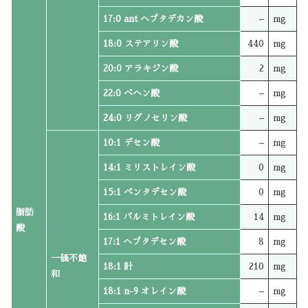
17:0 ant ヘプタデカン酸
–
mg
18:0 ステアリン酸
440
mg
20:0 アラキジン酸
2
mg
22:0 ベヘン酸
–
mg
24:0 リグノセリン酸
–
mg
10:1 デセン酸
–
mg
14:1 ミリストレイン酸
0
mg
15:1 ペンタデセン酸
0
mg
脂肪
16:1 パルミトレイン酸
14
mg
酸
17:1 ヘプタデセン酸
8
mg
一価不飽
18:1 計
210
mg
和
18:1 n-9 オレイン酸
–
mg