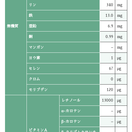
リン
340
mg
鉄
13.0
mg
無機質
亜鉛
6.9
mg
銅
0.99
mg
マンガン
–
mg
ヨウ素
1
μg
セレン
67
μg
クロム
0
μg
モリブデン
120
μg
レチノール
13000
μg
α-カロテン
–
μg
β-カロテン
–
μg
ビタミンA