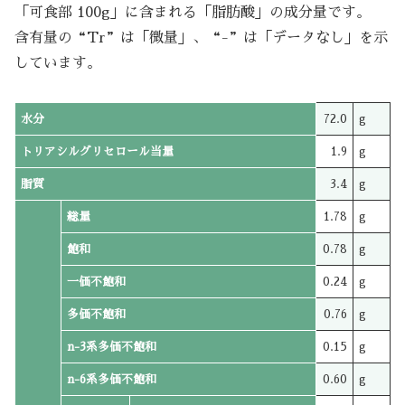
「可食部 100g」に含まれる「脂肪酸」の成分量です。
含有量の“Tr”は「微量」、“-”は「データなし」を示
しています。
水分
72.0
g
トリアシルグリセロール当量
1.9
g
脂質
3.4
g
総量
1.78
g
飽和
0.78
g
一価不飽和
0.24
g
多価不飽和
0.76
g
n-3系多価不飽和
0.15
g
n-6系多価不飽和
0.60
g