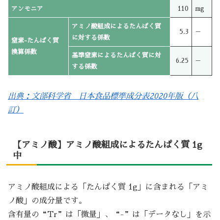
アンモニア
110
mg
アミノ酸組成によるたんぱく質
5.3
－
に対する係数
窒素-たんぱく質
換算係数
基準窒素によるたんぱく質に対
6.25
－
する係数
出典：文部科学省 日本食品標準成分表2020年版（八
訂）
【アミノ酸】アミノ酸組成によるたんぱく質 1g
中
アミノ酸組成による「たんぱく質 1g」に含まれる「アミ
ノ酸」の成分量です。
含有量の“Tr”は「微量」、“-”は「データなし」を示