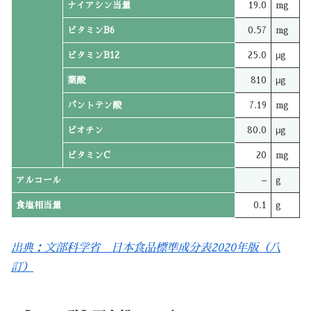
ナイアシン当量
19.0
mg
ビタミンB6
0.57
mg
ビタミンB12
25.0
μg
葉酸
810
μg
パントテン酸
7.19
mg
ビオチン
80.0
μg
ビタミンC
20
mg
アルコール
–
g
食塩相当量
0.1
g
出典：文部科学省 日本食品標準成分表2020年版（八
訂）