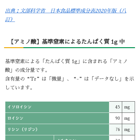
出典：文部科学省 日本食品標準成分表2020年版（八
訂）
【アミノ酸】基準窒素によるたんぱく質 1g 中
基準窒素による「たんぱく質 1g」に含まれる「アミノ
酸」の成分量です。
含有量の“Tr”は「微量」、“-”は「データなし」を示
しています。
イソロイシン
45
mg
ロイシン
90
mg
リシン（リジン）
76
mg