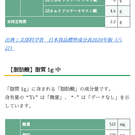
22:5 n-6 ドコサペンタエン酸
0
g
22:6 n-3 ドコサヘキサエン酸
4.6
g
未同定物質
2.2
g
出典：文部科学省 日本食品標準成分表2020年版（八
訂）
【脂肪酸】脂質 1g 中
「脂質 1g」に含まれる「脂肪酸」の成分量です。
含有量の“Tr”は「微量」、“-”は「データなし」を示
しています。
総量
522
mg