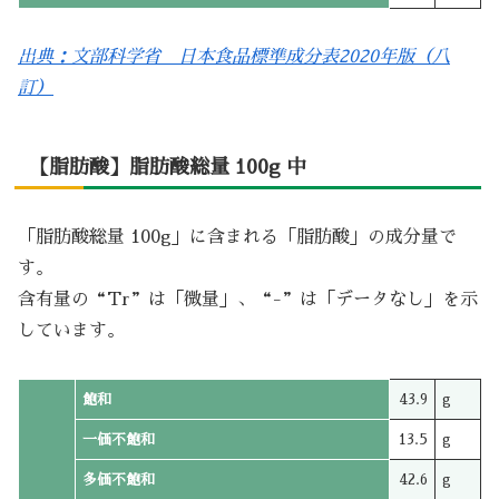
出典：文部科学省 日本食品標準成分表2020年版（八
訂）
【脂肪酸】脂肪酸総量 100g 中
「脂肪酸総量 100g」に含まれる「脂肪酸」の成分量で
す。
含有量の“Tr”は「微量」、“-”は「データなし」を示
しています。
飽和
43.9
g
一価不飽和
13.5
g
多価不飽和
42.6
g