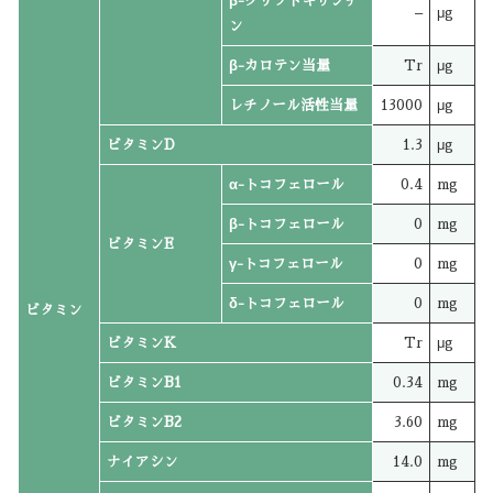
β-クリプトキサンチ
–
μg
ン
β-カロテン当量
Tr
μg
レチノール活性当量
13000
μg
ビタミンD
1.3
μg
α-トコフェロール
0.4
mg
β-トコフェロール
0
mg
ビタミンE
γ-トコフェロール
0
mg
δ-トコフェロール
0
mg
ビタミン
ビタミンK
Tr
μg
ビタミンB1
0.34
mg
ビタミンB2
3.60
mg
ナイアシン
14.0
mg