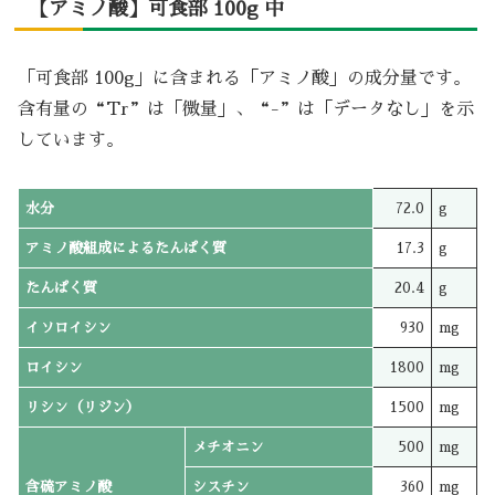
【アミノ酸】可食部 100g 中
「可食部 100g」に含まれる「アミノ酸」の成分量です。
含有量の“Tr”は「微量」、“-”は「データなし」を示
しています。
水分
72.0
g
アミノ酸組成によるたんぱく質
17.3
g
たんぱく質
20.4
g
イソロイシン
930
mg
ロイシン
1800
mg
リシン（リジン）
1500
mg
メチオニン
500
mg
含硫アミノ酸
シスチン
360
mg