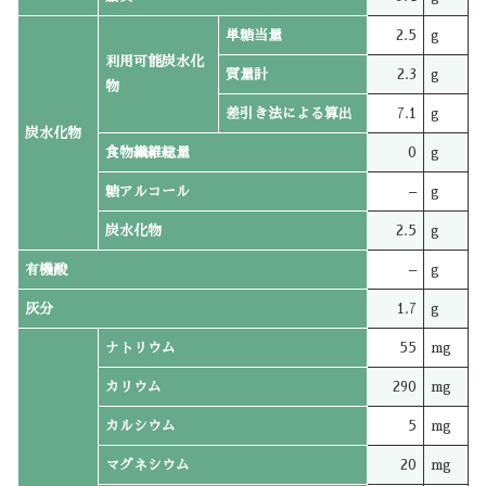
単糖当量
2.5
g
利用可能炭水化
質量計
2.3
g
物
差引き法による算出
7.1
g
炭水化物
食物繊維総量
0
g
糖アルコール
–
g
炭水化物
2.5
g
有機酸
–
g
灰分
1.7
g
ナトリウム
55
mg
カリウム
290
mg
カルシウム
5
mg
マグネシウム
20
mg