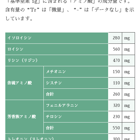
「基準窒素 1g」に含まれる「アミノ酸」の成分量です。
含有量の“Tr”は「微量」、“-”は「データなし」を示
しています。
イソロイシン
280
mg
ロイシン
560
mg
リシン（リジン）
470
mg
メチオニン
150
mg
含硫アミノ酸
シスチン
110
mg
合計
260
mg
フェニルアラニン
320
mg
芳香族アミノ酸
チロシン
230
mg
合計
550
mg
トレオニン（スレオニン）
300
mg