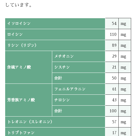
しています。
イソロイシン
54
mg
ロイシン
110
mg
リシン（リジン）
89
mg
メチオニン
29
mg
含硫アミノ酸
シスチン
21
mg
合計
50
mg
フェニルアラニン
61
mg
芳香族アミノ酸
チロシン
43
mg
合計
100
mg
トレオニン（スレオニン）
57
mg
トリプトファン
17
mg