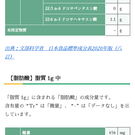
22:5 n-6 ドコサペンタエン酸
0
g
22:6 n-3 ドコサヘキサエン酸
1.1
g
未同定物質
–
g
出典：文部科学省 日本食品標準成分表2020年版（八
訂）
【脂肪酸】脂質 1g 中
「脂質 1g」に含まれる「脂肪酸」の成分量です。
含有量の“Tr”は「微量」、“-”は「データなし」を示
しています。
総量
656
mg