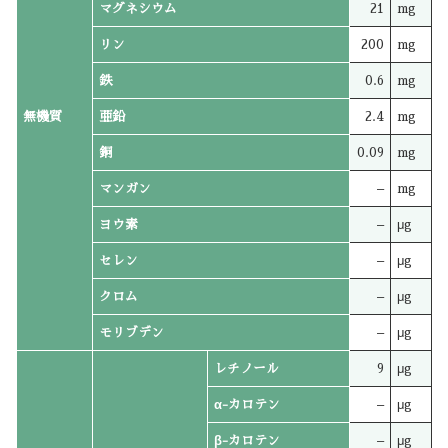
マグネシウム
21
mg
リン
200
mg
鉄
0.6
mg
無機質
亜鉛
2.4
mg
銅
0.09
mg
マンガン
–
mg
ヨウ素
–
μg
セレン
–
μg
クロム
–
μg
モリブデン
–
μg
レチノール
9
μg
α-カロテン
–
μg
β-カロテン
–
μg