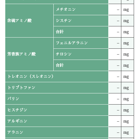
メチオニン
–
mg
含硫アミノ酸
シスチン
–
mg
合計
–
mg
フェニルアラニン
–
mg
芳香族アミノ酸
チロシン
–
mg
合計
–
mg
トレオニン（スレオニン）
–
mg
トリプトファン
–
mg
バリン
–
mg
ヒスチジン
–
mg
アルギニン
–
mg
アラニン
–
mg