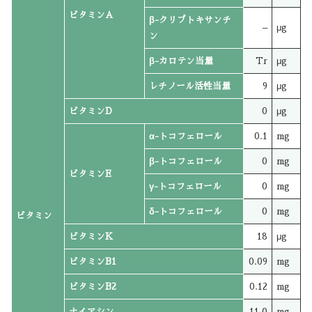
ビタミンA
β-クリプトキサンチ
–
μg
ン
β-カロテン当量
Tr
μg
レチノール活性当量
9
μg
ビタミンD
0
μg
α-トコフェロール
0.1
mg
β-トコフェロール
0
mg
ビタミンE
γ-トコフェロール
0
mg
δ-トコフェロール
0
mg
ビタミン
ビタミンK
18
μg
ビタミンB1
0.09
mg
ビタミンB2
0.12
mg
ナイアシン
11.0
mg