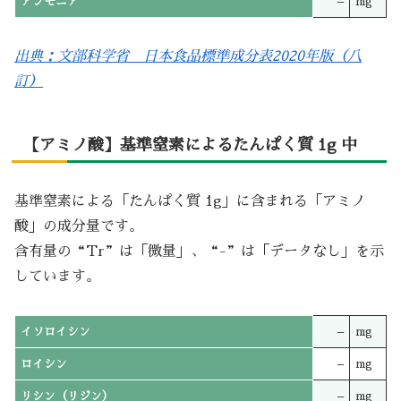
アンモニア
–
mg
出典：文部科学省 日本食品標準成分表2020年版（八
訂）
【アミノ酸】基準窒素によるたんぱく質 1g 中
基準窒素による「たんぱく質 1g」に含まれる「アミノ
酸」の成分量です。
含有量の“Tr”は「微量」、“-”は「データなし」を示
しています。
イソロイシン
–
mg
ロイシン
–
mg
リシン（リジン）
–
mg