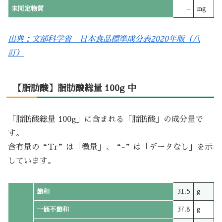
未同定物質
–
mg
出典：文部科学省 日本食品標準成分表2020年版（八
訂）
【脂肪酸】脂肪酸総量 100g 中
「脂肪酸総量 100g」に含まれる「脂肪酸」の成分量で
す。
含有量の“Tr”は「微量」、“-”は「データなし」を示
しています。
飽和
31.5
g
一価不飽和
37.8
g