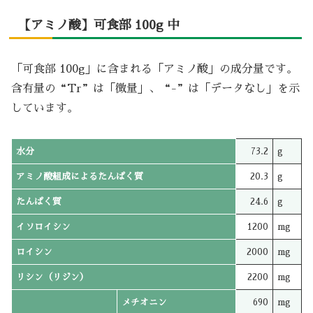
【アミノ酸】可食部 100g 中
「可食部 100g」に含まれる「アミノ酸」の成分量です。
含有量の“Tr”は「微量」、“-”は「データなし」を示
しています。
水分
73.2
g
アミノ酸組成によるたんぱく質
20.3
g
たんぱく質
24.6
g
イソロイシン
1200
mg
ロイシン
2000
mg
リシン（リジン）
2200
mg
メチオニン
690
mg