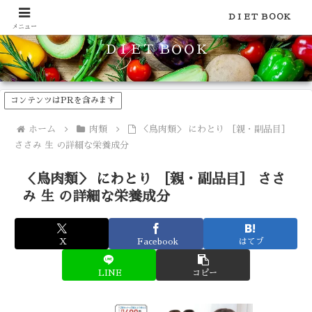
食品のカロリーや糖質などの栄養素がわかる！健康やダイエットに
ＤＩＥＴ ＢＯＯＫ
メニュー
ＤＩＥＴ ＢＯＯＫ
コンテンツはPRを含みます
ホーム
肉類
＜鳥肉類＞ にわとり ［親・副品目］
ささみ 生 の詳細な栄養成分
＜鳥肉類＞ にわとり ［親・副品目］ ささ
み 生 の詳細な栄養成分
X
Facebook
はてブ
LINE
コピー