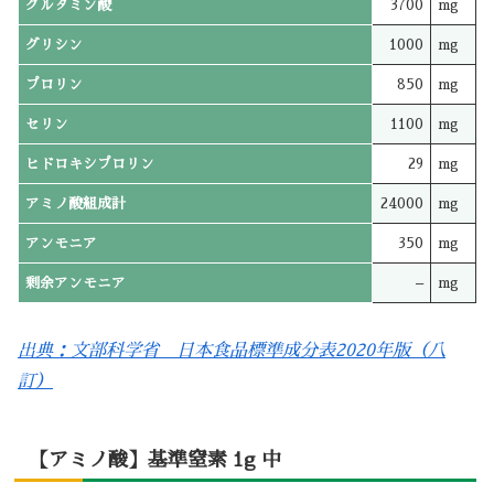
グルタミン酸
3700
mg
グリシン
1000
mg
プロリン
850
mg
セリン
1100
mg
ヒドロキシプロリン
29
mg
アミノ酸組成計
24000
mg
アンモニア
350
mg
剰余アンモニア
–
mg
出典：文部科学省 日本食品標準成分表2020年版（八
訂）
【アミノ酸】基準窒素 1g 中