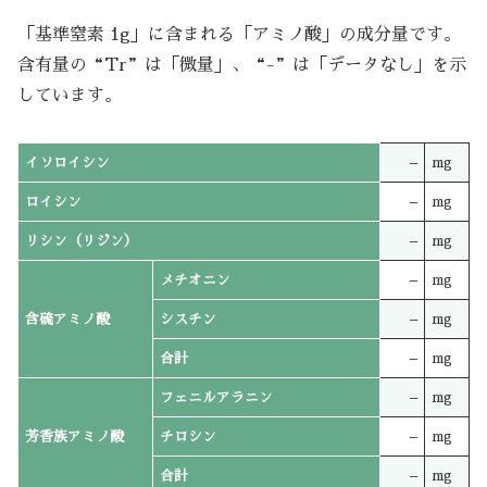
「基準窒素 1g」に含まれる「アミノ酸」の成分量です。
含有量の“Tr”は「微量」、“-”は「データなし」を示
しています。
イソロイシン
–
mg
ロイシン
–
mg
リシン（リジン）
–
mg
メチオニン
–
mg
含硫アミノ酸
シスチン
–
mg
合計
–
mg
フェニルアラニン
–
mg
芳香族アミノ酸
チロシン
–
mg
合計
–
mg