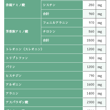
含硫アミノ酸
シスチン
280
mg
合計
960
mg
フェニルアラニン
970
mg
芳香族アミノ酸
チロシン
860
mg
合計
1800
mg
トレオニン（スレオニン）
1200
mg
トリプトファン
300
mg
バリン
1200
mg
ヒスチジン
790
mg
アルギニン
1600
mg
アラニン
1400
mg
アスパラギン酸
2300
mg