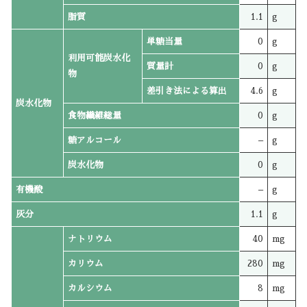
脂質
1.1
g
単糖当量
0
g
利用可能炭水化
質量計
0
g
物
差引き法による算出
4.6
g
炭水化物
食物繊維総量
0
g
糖アルコール
–
g
炭水化物
0
g
有機酸
–
g
灰分
1.1
g
ナトリウム
40
mg
カリウム
280
mg
カルシウム
8
mg