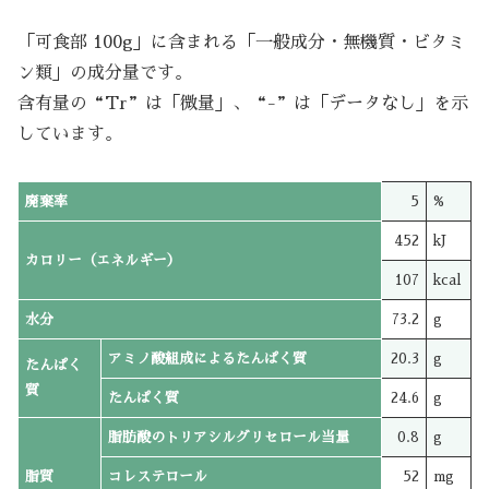
「可食部 100g」に含まれる「一般成分・無機質・ビタミ
ン類」の成分量です。
含有量の“Tr”は「微量」、“-”は「データなし」を示
しています。
廃棄率
5
%
452
kJ
カロリー（エネルギー）
107
kcal
水分
73.2
g
アミノ酸組成によるたんぱく質
20.3
g
たんぱく
質
たんぱく質
24.6
g
脂肪酸のトリアシルグリセロール当量
0.8
g
脂質
コレステロール
52
mg