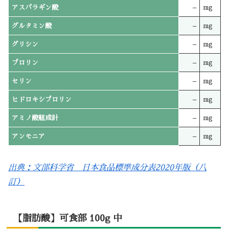
アスパラギン酸
–
mg
グルタミン酸
–
mg
グリシン
–
mg
プロリン
–
mg
セリン
–
mg
ヒドロキシプロリン
–
mg
アミノ酸組成計
–
mg
アンモニア
–
mg
出典：文部科学省 日本食品標準成分表2020年版（八
訂）
【脂肪酸】可食部 100g 中