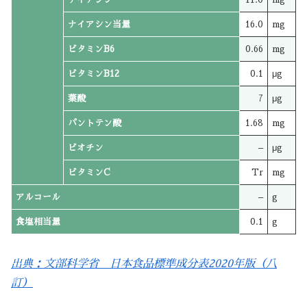
ナイアシン当量
16.0
mg
ビタミンB6
0.66
mg
ビタミンB12
0.1
μg
葉酸
7
μg
パントテン酸
1.68
mg
ビオチン
–
μg
ビタミンC
Tr
mg
アルコール
–
g
食塩相当量
0.1
g
出典：文部科学省 日本食品標準成分表2020年版（八
訂）