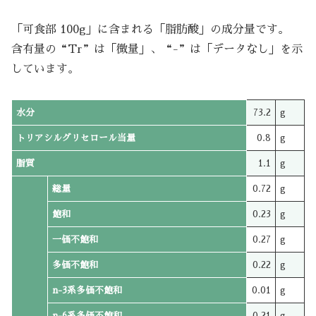
「可食部 100g」に含まれる「脂肪酸」の成分量です。
含有量の“Tr”は「微量」、“-”は「データなし」を示
しています。
水分
73.2
g
トリアシルグリセロール当量
0.8
g
脂質
1.1
g
総量
0.72
g
飽和
0.23
g
一価不飽和
0.27
g
多価不飽和
0.22
g
n-3系多価不飽和
0.01
g
n-6系多価不飽和
0.21
g