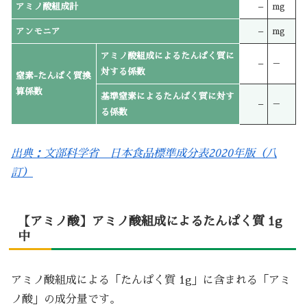
アミノ酸組成計
–
mg
アンモニア
–
mg
アミノ酸組成によるたんぱく質に
–
－
対する係数
窒素-たんぱく質換
算係数
基準窒素によるたんぱく質に対す
–
－
る係数
出典：文部科学省 日本食品標準成分表2020年版（八
訂）
【アミノ酸】アミノ酸組成によるたんぱく質 1g
中
アミノ酸組成による「たんぱく質 1g」に含まれる「アミ
ノ酸」の成分量です。