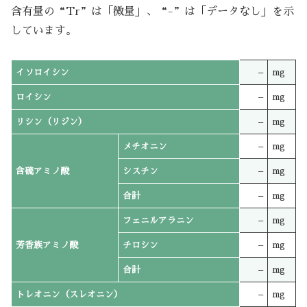
含有量の“Tr”は「微量」、“-”は「データなし」を示
しています。
イソロイシン
–
mg
ロイシン
–
mg
リシン（リジン）
–
mg
メチオニン
–
mg
含硫アミノ酸
シスチン
–
mg
合計
–
mg
フェニルアラニン
–
mg
芳香族アミノ酸
チロシン
–
mg
合計
–
mg
トレオニン（スレオニン）
–
mg