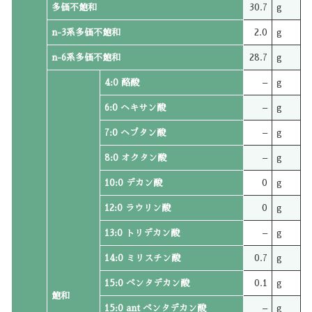
多価不飽和
30.7
g
n-3系多価不飽和
2.0
g
n-6系多価不飽和
28.7
g
4:0 酪酸
–
g
6:0 ヘキサン酸
–
g
7:0 ヘプタン酸
–
g
8:0 オクタン酸
–
g
10:0 デカン酸
0
g
12:0 ラウリン酸
0
g
13:0 トリデカン酸
–
g
14:0 ミリスチン酸
0.7
g
15:0 ペンタデカン酸
0.1
g
飽和
15:0 ant ペンタデカン酸
–
g