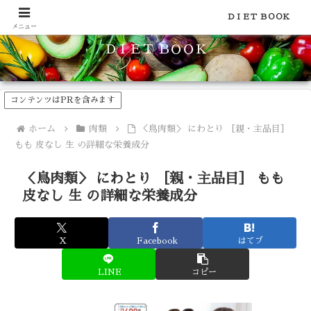
食品のカロリーや糖質などの栄養素がわかる！健康やダイエットに
ＤＩＥＴ ＢＯＯＫ
メニュー
ＤＩＥＴ ＢＯＯＫ
コンテンツはPRを含みます
ホーム
肉類
＜鳥肉類＞ にわとり ［親・主品目］
もも 皮なし 生 の詳細な栄養成分
＜鳥肉類＞ にわとり ［親・主品目］ もも
皮なし 生 の詳細な栄養成分
X
Facebook
はてブ
LINE
コピー