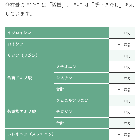
含有量の“Tr”は「微量」、“-”は「データなし」を示
しています。
イソロイシン
–
mg
ロイシン
–
mg
リシン（リジン）
–
mg
メチオニン
–
mg
含硫アミノ酸
シスチン
–
mg
合計
–
mg
フェニルアラニン
–
mg
芳香族アミノ酸
チロシン
–
mg
合計
–
mg
トレオニン（スレオニン）
–
mg