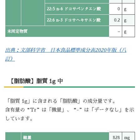
22:5 n-6 ドコサペンタエン酸
0
g
22:6 n-3 ドコサヘキサエン酸
0.2
g
未同定物質
–
g
出典：文部科学省 日本食品標準成分表2020年版（八
訂）
【脂肪酸】脂質 1g 中
「脂質 1g」に含まれる「脂肪酸」の成分量です。
含有量の“Tr”は「微量」、“-”は「データなし」を示
しています。
総量
828
mg