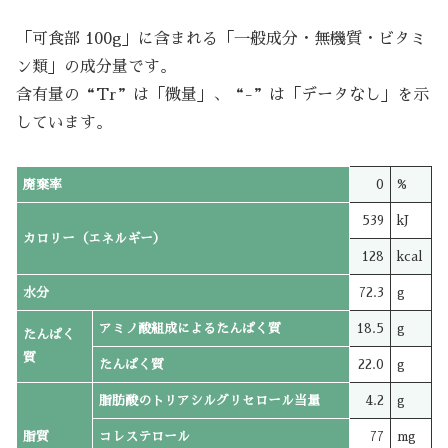
「可食部 100g」に含まれる「一般成分・無機質・ビタミ
ン類」の成分量です。
含有量の“Tr”は「微量」、“-”は「データなし」を示
しています。
廃棄率
0
%
539
kJ
カロリー（エネルギー）
128
kcal
水分
72.3
g
アミノ酸組成によるたんぱく質
18.5
g
たんぱく
質
たんぱく質
22.0
g
脂肪酸のトリアシルグリセロール当量
4.2
g
脂質
コレステロール
77
mg