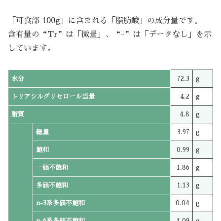
「可食部 100g」に含まれる「脂肪酸」の成分量です。
含有量の“Tr”は「微量」、“-”は「データなし」を示
しています。
水分
72.3
g
トリアシルグリセロール当量
4.2
g
脂質
4.8
g
総量
3.97
g
飽和
0.99
g
一価不飽和
1.86
g
多価不飽和
1.13
g
n-3系多価不飽和
0.04
g
n-6系多価不飽和
1.09
g