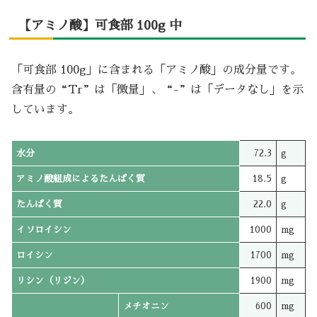
【アミノ酸】可食部 100g 中
「可食部 100g」に含まれる「アミノ酸」の成分量です。
含有量の“Tr”は「微量」、“-”は「データなし」を示
しています。
水分
72.3
g
アミノ酸組成によるたんぱく質
18.5
g
たんぱく質
22.0
g
イソロイシン
1000
mg
ロイシン
1700
mg
リシン（リジン）
1900
mg
メチオニン
600
mg