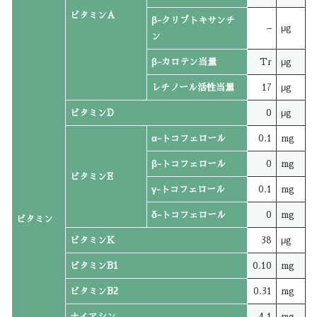
ビタミンA
β-クリプトキサンチ
–
μg
ン
β-カロテン当量
Tr
μg
レチノール活性当量
17
μg
ビタミンD
0
μg
α-トコフェロール
0.1
mg
β-トコフェロール
0
mg
ビタミンE
γ-トコフェロール
0.1
mg
δ-トコフェロール
0
mg
ビタミン
ビタミンK
38
μg
ビタミンB1
0.10
mg
ビタミンB2
0.31
mg
ナイアシン
4.1
mg