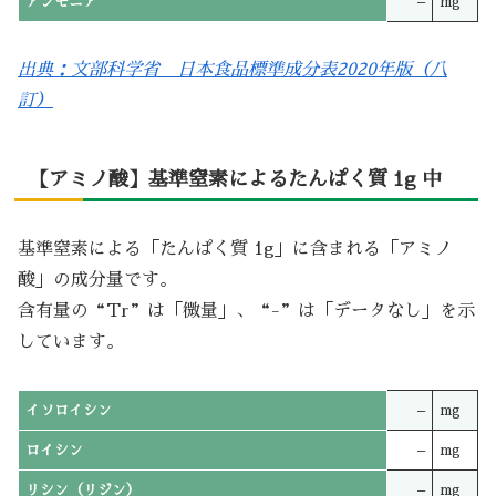
アンモニア
–
mg
出典：文部科学省 日本食品標準成分表2020年版（八
訂）
【アミノ酸】基準窒素によるたんぱく質 1g 中
基準窒素による「たんぱく質 1g」に含まれる「アミノ
酸」の成分量です。
含有量の“Tr”は「微量」、“-”は「データなし」を示
しています。
イソロイシン
–
mg
ロイシン
–
mg
リシン（リジン）
–
mg