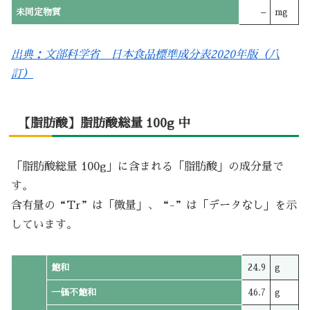
未同定物質
–
mg
出典：文部科学省 日本食品標準成分表2020年版（八
訂）
【脂肪酸】脂肪酸総量 100g 中
「脂肪酸総量 100g」に含まれる「脂肪酸」の成分量で
す。
含有量の“Tr”は「微量」、“-”は「データなし」を示
しています。
飽和
24.9
g
一価不飽和
46.7
g