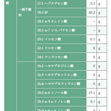
酸
17:1 ヘプタデセン酸
0.1
g
一価不飽
18:1 計
43.2
g
和
18:1 n-9 オレイン酸
–
g
18:1 n-7 シス-バクセン酸
–
g
20:1 イコセン酸
0.5
g
22:1 ドコセン酸
0
g
24:1 テトラコセン酸
0
g
16:2 ヘキサデカジエン酸
0
g
16:3 ヘキサデカトリエン酸
0
g
16:4 ヘキサデカテトラエン酸
0
g
18:2 n-6 リノール酸
25.1
g
18:3 n-3 α‐リノレン酸
0.7
g
18:3 n-6 γ‐リノレン酸
0
g