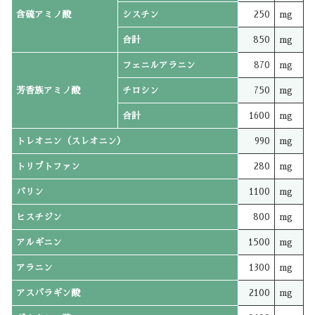
含硫アミノ酸
シスチン
250
mg
合計
850
mg
フェニルアラニン
870
mg
芳香族アミノ酸
チロシン
750
mg
合計
1600
mg
トレオニン（スレオニン）
990
mg
トリプトファン
280
mg
バリン
1100
mg
ヒスチジン
800
mg
アルギニン
1500
mg
アラニン
1300
mg
アスパラギン酸
2100
mg