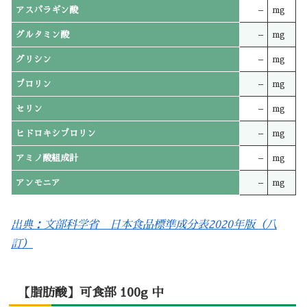
アスパラギン酸
–
mg
グルタミン酸
–
mg
グリシン
–
mg
プロリン
–
mg
セリン
–
mg
ヒドロキシプロリン
–
mg
アミノ酸組成計
–
mg
アンモニア
–
mg
出典：文部科学省 日本食品標準成分表2020年版（八
訂）
【脂肪酸】可食部 100g 中