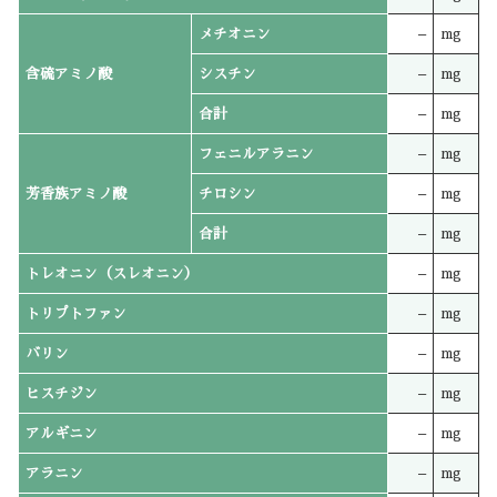
メチオニン
–
mg
含硫アミノ酸
シスチン
–
mg
合計
–
mg
フェニルアラニン
–
mg
芳香族アミノ酸
チロシン
–
mg
合計
–
mg
トレオニン（スレオニン）
–
mg
トリプトファン
–
mg
バリン
–
mg
ヒスチジン
–
mg
アルギニン
–
mg
アラニン
–
mg