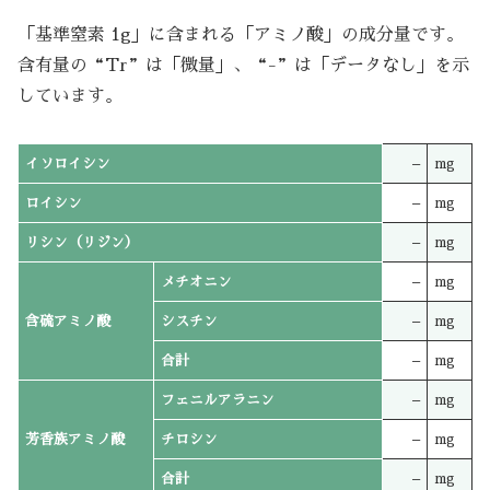
「基準窒素 1g」に含まれる「アミノ酸」の成分量です。
含有量の“Tr”は「微量」、“-”は「データなし」を示
しています。
イソロイシン
–
mg
ロイシン
–
mg
リシン（リジン）
–
mg
メチオニン
–
mg
含硫アミノ酸
シスチン
–
mg
合計
–
mg
フェニルアラニン
–
mg
芳香族アミノ酸
チロシン
–
mg
合計
–
mg