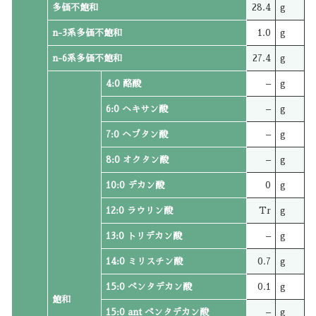
多価不飽和
28.4
g
n-3系多価不飽和
1.0
g
n-6系多価不飽和
27.4
g
4:0 酪酸
–
g
6:0 ヘキサン酸
–
g
7:0 ヘプタン酸
–
g
8:0 オクタン酸
–
g
10:0 デカン酸
0
g
12:0 ラウリン酸
Tr
g
13:0 トリデカン酸
–
g
14:0 ミリスチン酸
0.7
g
15:0 ペンタデカン酸
0.1
g
飽和
15:0 ant ペンタデカン酸
–
g