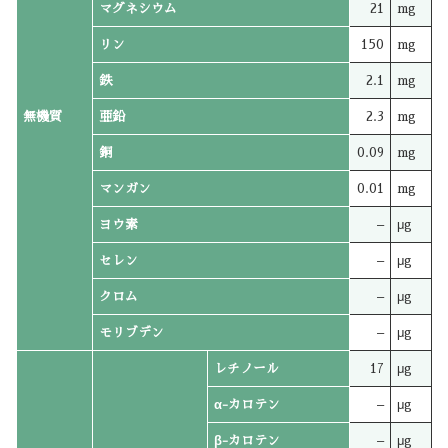
マグネシウム
21
mg
リン
150
mg
鉄
2.1
mg
無機質
亜鉛
2.3
mg
銅
0.09
mg
マンガン
0.01
mg
ヨウ素
–
μg
セレン
–
μg
クロム
–
μg
モリブデン
–
μg
レチノール
17
μg
α-カロテン
–
μg
β-カロテン
–
μg