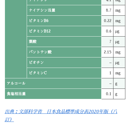
ナイアシン当量
8.7
mg
ビタミンB6
0.22
mg
ビタミンB12
0.6
μg
葉酸
7
μg
パントテン酸
2.15
mg
ビオチン
–
μg
ビタミンC
1
mg
アルコール
–
g
食塩相当量
0.1
g
出典：文部科学省 日本食品標準成分表2020年版（八
訂）