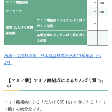
アミノ酸組成計
–
mg
アンモニア
–
mg
アミノ酸組成によるたんぱく質に
–
－
対する係数
窒素-たんぱく質換
算係数
基準窒素によるたんぱく質に対す
–
－
る係数
出典：文部科学省 日本食品標準成分表2020年版（八
訂）
【アミノ酸】アミノ酸組成によるたんぱく質 1g
中
アミノ酸組成による「たんぱく質 1g」に含まれる「アミ
ノ酸」の成分量です。