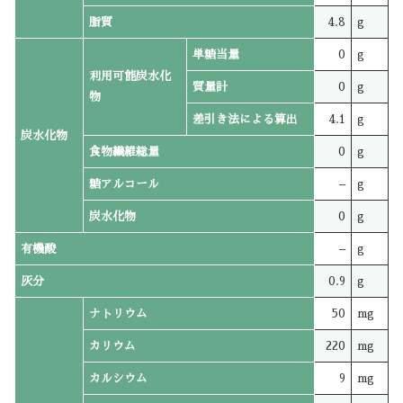
脂質
4.8
g
単糖当量
0
g
利用可能炭水化
質量計
0
g
物
差引き法による算出
4.1
g
炭水化物
食物繊維総量
0
g
糖アルコール
–
g
炭水化物
0
g
有機酸
–
g
灰分
0.9
g
ナトリウム
50
mg
カリウム
220
mg
カルシウム
9
mg