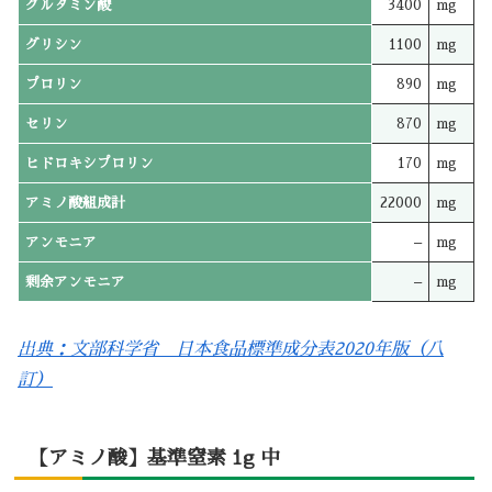
グルタミン酸
3400
mg
グリシン
1100
mg
プロリン
890
mg
セリン
870
mg
ヒドロキシプロリン
170
mg
アミノ酸組成計
22000
mg
アンモニア
–
mg
剰余アンモニア
–
mg
出典：文部科学省 日本食品標準成分表2020年版（八
訂）
【アミノ酸】基準窒素 1g 中