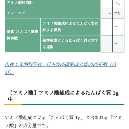
アミノ酸組成計
–
mg
アンモニア
–
mg
アミノ酸組成によるたんぱく質に
–
－
対する係数
窒素-たんぱく質換
算係数
基準窒素によるたんぱく質に対す
–
－
る係数
出典：文部科学省 日本食品標準成分表2020年版（八
訂）
【アミノ酸】アミノ酸組成によるたんぱく質 1g
中
アミノ酸組成による「たんぱく質 1g」に含まれる「アミ
ノ酸」の成分量です。