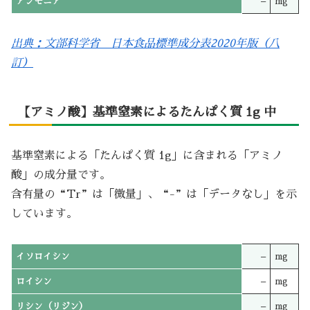
アンモニア
–
mg
出典：文部科学省 日本食品標準成分表2020年版（八
訂）
【アミノ酸】基準窒素によるたんぱく質 1g 中
基準窒素による「たんぱく質 1g」に含まれる「アミノ
酸」の成分量です。
含有量の“Tr”は「微量」、“-”は「データなし」を示
しています。
イソロイシン
–
mg
ロイシン
–
mg
リシン（リジン）
–
mg