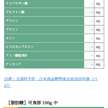
アスパラギン酸
–
mg
グルタミン酸
–
mg
グリシン
–
mg
プロリン
–
mg
セリン
–
mg
ヒドロキシプロリン
–
mg
アミノ酸組成計
–
mg
アンモニア
–
mg
出典：文部科学省 日本食品標準成分表2020年版（八
訂）
【脂肪酸】可食部 100g 中