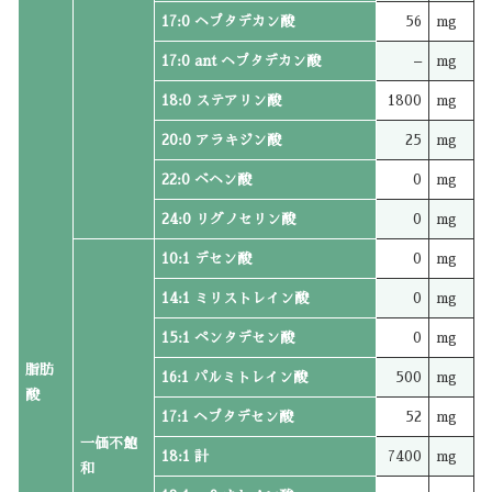
17:0 ヘプタデカン酸
56
mg
17:0 ant ヘプタデカン酸
–
mg
18:0 ステアリン酸
1800
mg
20:0 アラキジン酸
25
mg
22:0 ベヘン酸
0
mg
24:0 リグノセリン酸
0
mg
10:1 デセン酸
0
mg
14:1 ミリストレイン酸
0
mg
15:1 ペンタデセン酸
0
mg
脂肪
16:1 パルミトレイン酸
500
mg
酸
17:1 ヘプタデセン酸
52
mg
一価不飽
18:1 計
7400
mg
和