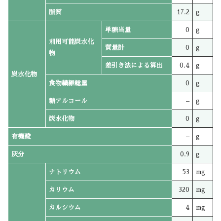
脂質
17.2
g
単糖当量
0
g
利用可能炭水化
質量計
0
g
物
差引き法による算出
0.4
g
炭水化物
食物繊維総量
0
g
糖アルコール
–
g
炭水化物
0
g
有機酸
–
g
灰分
0.9
g
ナトリウム
53
mg
カリウム
320
mg
カルシウム
4
mg