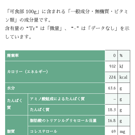
「可食部 100g」に含まれる「一般成分・無機質・ビタミ
ン類」の成分量です。
含有量の“Tr”は「微量」、“-”は「データなし」を示
しています。
廃棄率
0
%
932
kJ
カロリー（エネルギー）
224
kcal
水分
63.6
g
アミノ酸組成によるたんぱく質
–
g
たんぱく
質
たんぱく質
18.3
g
脂肪酸のトリアシルグリセロール当量
16.8
g
脂質
コレステロール
69
mg