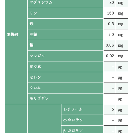
マグネシウム
20
mg
リン
180
mg
鉄
0.5
mg
無機質
亜鉛
3.0
mg
銅
0.08
mg
マンガン
0.02
mg
ヨウ素
–
μg
セレン
–
μg
クロム
–
μg
モリブデン
–
μg
レチノール
5
μg
α-カロテン
–
μg
β-カロテン
–
μg