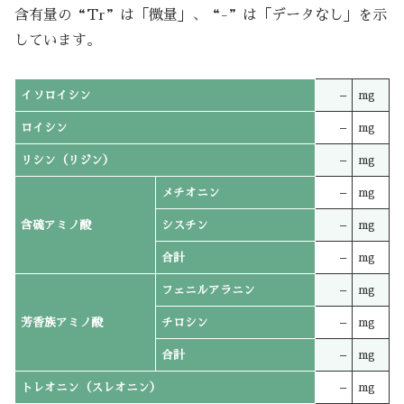
含有量の“Tr”は「微量」、“-”は「データなし」を示
しています。
イソロイシン
–
mg
ロイシン
–
mg
リシン（リジン）
–
mg
メチオニン
–
mg
含硫アミノ酸
シスチン
–
mg
合計
–
mg
フェニルアラニン
–
mg
芳香族アミノ酸
チロシン
–
mg
合計
–
mg
トレオニン（スレオニン）
–
mg