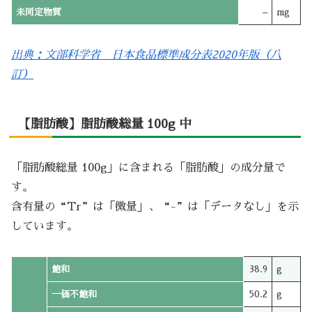
未同定物質
–
mg
出典：文部科学省 日本食品標準成分表2020年版（八
訂）
【脂肪酸】脂肪酸総量 100g 中
「脂肪酸総量 100g」に含まれる「脂肪酸」の成分量で
す。
含有量の“Tr”は「微量」、“-”は「データなし」を示
しています。
飽和
38.9
g
一価不飽和
50.2
g