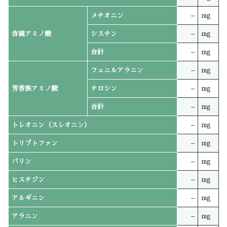
メチオニン
–
mg
含硫アミノ酸
シスチン
–
mg
合計
–
mg
フェニルアラニン
–
mg
芳香族アミノ酸
チロシン
–
mg
合計
–
mg
トレオニン（スレオニン）
–
mg
トリプトファン
–
mg
バリン
–
mg
ヒスチジン
–
mg
アルギニン
–
mg
アラニン
–
mg