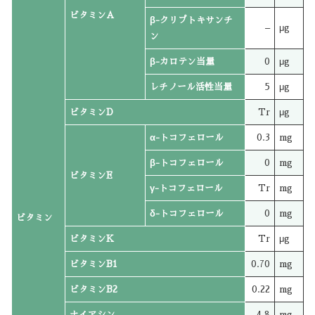
ビタミンA
β-クリプトキサンチ
–
μg
ン
β-カロテン当量
0
μg
レチノール活性当量
5
μg
ビタミンD
Tr
μg
α-トコフェロール
0.3
mg
β-トコフェロール
0
mg
ビタミンE
γ-トコフェロール
Tr
mg
δ-トコフェロール
0
mg
ビタミン
ビタミンK
Tr
μg
ビタミンB1
0.70
mg
ビタミンB2
0.22
mg
ナイアシン
4.8
mg