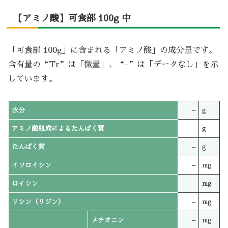
【アミノ酸】可食部 100g 中
「可食部 100g」に含まれる「アミノ酸」の成分量です。
含有量の“Tr”は「微量」、“-”は「データなし」を示
しています。
水分
–
g
アミノ酸組成によるたんぱく質
–
g
たんぱく質
–
g
イソロイシン
–
mg
ロイシン
–
mg
リシン（リジン）
–
mg
メチオニン
–
mg