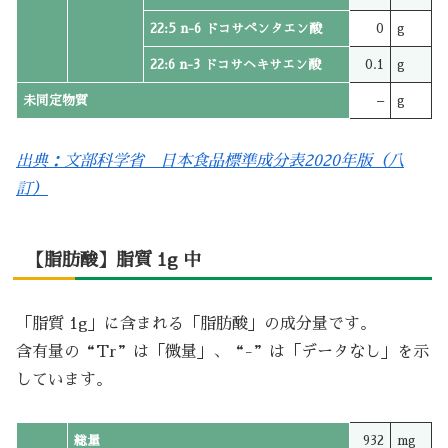
22:5 n-6 ドコサペンタエン酸
0
g
22:6 n-3 ドコサヘキサエン酸
0.1
g
未同定物質
–
g
出典：文部科学省 日本食品標準成分表2020年版（八
訂）
【脂肪酸】脂質 1g 中
「脂質 1g」に含まれる「脂肪酸」の成分量です。
含有量の“Tr”は「微量」、“-”は「データなし」を示
しています。
総量
932
mg