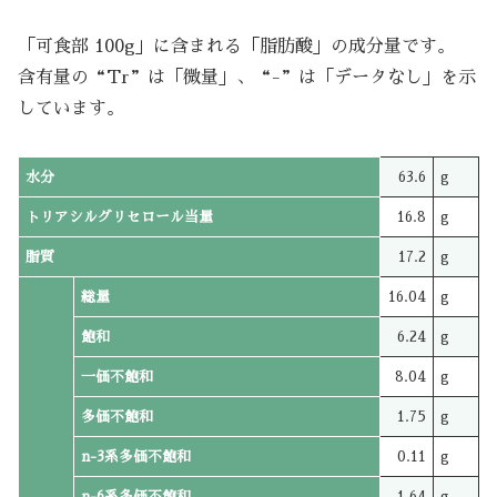
「可食部 100g」に含まれる「脂肪酸」の成分量です。
含有量の“Tr”は「微量」、“-”は「データなし」を示
しています。
水分
63.6
g
トリアシルグリセロール当量
16.8
g
脂質
17.2
g
総量
16.04
g
飽和
6.24
g
一価不飽和
8.04
g
多価不飽和
1.75
g
n-3系多価不飽和
0.11
g
n-6系多価不飽和
1.64
g