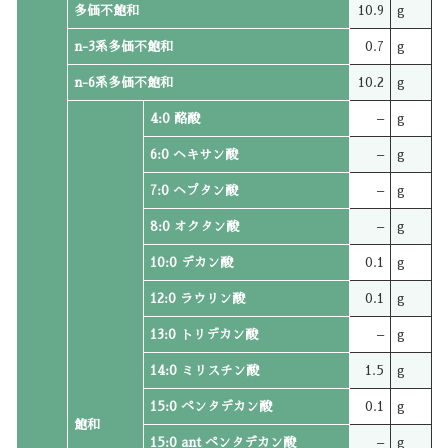
多価不飽和
10.9
g
n-3系多価不飽和
0.7
g
n-6系多価不飽和
10.2
g
4:0 酪酸
–
g
6:0 ヘキサン酸
–
g
7:0 ヘプタン酸
–
g
8:0 オクタン酸
–
g
10:0 デカン酸
0.1
g
12:0 ラウリン酸
0.1
g
13:0 トリデカン酸
–
g
14:0 ミリスチン酸
1.5
g
15:0 ペンタデカン酸
0.1
g
飽和
15:0 ant ペンタデカン酸
–
g