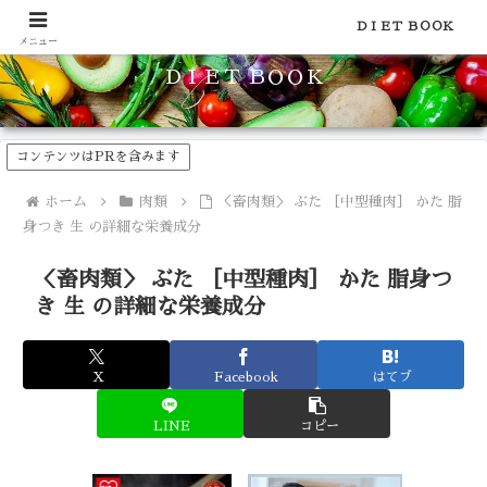
食品のカロリーや糖質などの栄養素がわかる！健康やダイエットに
ＤＩＥＴ ＢＯＯＫ
メニュー
ＤＩＥＴ ＢＯＯＫ
コンテンツはPRを含みます
ホーム
肉類
＜畜肉類＞ ぶた ［中型種肉］ かた 脂
身つき 生 の詳細な栄養成分
＜畜肉類＞ ぶた ［中型種肉］ かた 脂身つ
き 生 の詳細な栄養成分
X
Facebook
はてブ
LINE
コピー