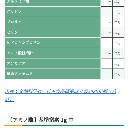
グルタミン酸
–
mg
グリシン
–
mg
プロリン
–
mg
セリン
–
mg
ヒドロキシプロリン
–
mg
アミノ酸組成計
–
mg
アンモニア
–
mg
剰余アンモニア
–
mg
出典：文部科学省 日本食品標準成分表2020年版（八
訂）
【アミノ酸】基準窒素 1g 中