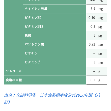
ナイアシン当量
7.9
mg
ビタミンB6
0.30
mg
ビタミンB12
0.3
μg
葉酸
1
μg
パントテン酸
0.92
mg
ビオチン
–
μg
ビタミンC
1
mg
アルコール
–
g
食塩相当量
0.1
g
出典：文部科学省 日本食品標準成分表2020年版（八
訂）