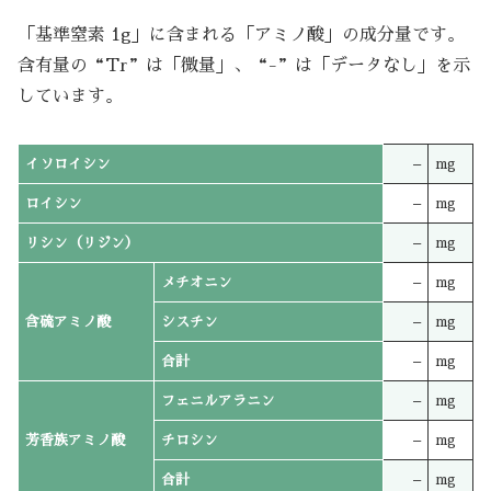
「基準窒素 1g」に含まれる「アミノ酸」の成分量です。
含有量の“Tr”は「微量」、“-”は「データなし」を示
しています。
イソロイシン
–
mg
ロイシン
–
mg
リシン（リジン）
–
mg
メチオニン
–
mg
含硫アミノ酸
シスチン
–
mg
合計
–
mg
フェニルアラニン
–
mg
芳香族アミノ酸
チロシン
–
mg
合計
–
mg