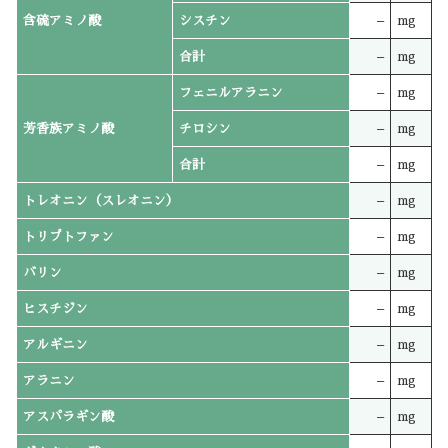
含硫アミノ酸
シスチン
–
mg
合計
–
mg
フェニルアラニン
–
mg
芳香族アミノ酸
チロシン
–
mg
合計
–
mg
トレオニン（スレオニン）
–
mg
トリプトファン
–
mg
バリン
–
mg
ヒスチジン
–
mg
アルギニン
–
mg
アラニン
–
mg
アスパラギン酸
–
mg