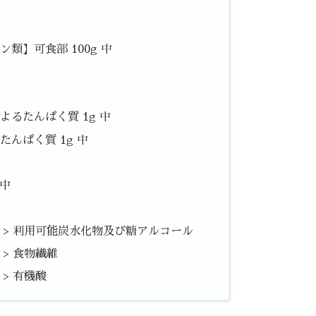
類】可食部 100g 中
るたんぱく質 1g 中
んぱく質 1g 中
 中
中 > 利用可能炭水化物及び糖アルコール
 > 食物繊維
 > 有機酸