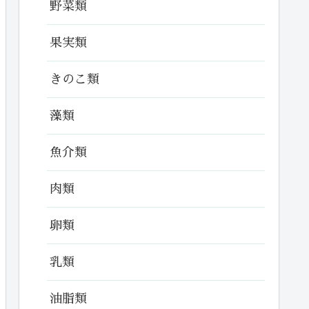
野菜類
果実類
きのこ類
藻類
魚介類
肉類
卵類
乳類
油脂類