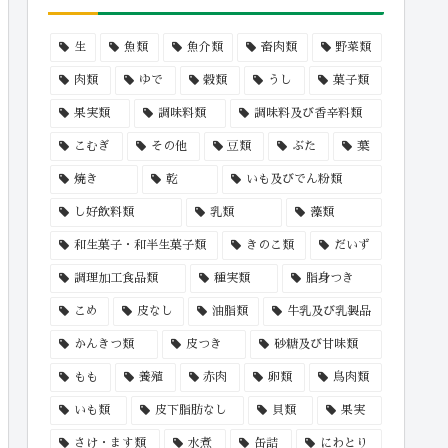
生
魚類
魚介類
畜肉類
野菜類
肉類
ゆで
穀類
うし
菓子類
果実類
調味料類
調味料及び香辛料類
こむぎ
その他
豆類
ぶた
葉
焼き
乾
いも及びでん粉類
し好飲料類
乳類
藻類
和生菓子・和半生菓子類
きのこ類
だいず
調理加工食品類
種実類
脂身つき
こめ
皮なし
油脂類
牛乳及び乳製品
かんきつ類
皮つき
砂糖及び甘味類
もも
養殖
赤肉
卵類
鳥肉類
いも類
皮下脂肪なし
貝類
果実
さけ・ます類
水煮
缶詰
にわとり