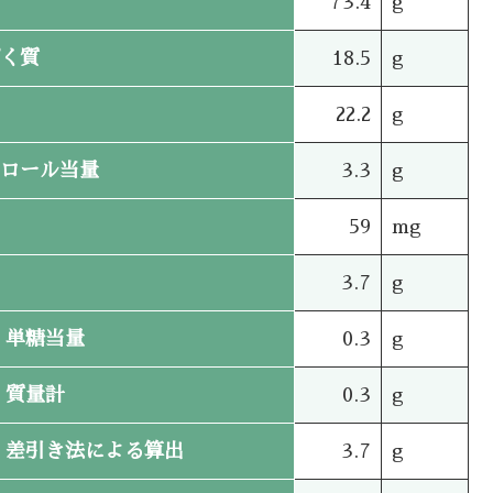
73.4
g
く質
18.5
g
22.2
g
ロール当量
3.3
g
59
mg
3.7
g
単糖当量
0.3
g
質量計
0.3
g
差引き法による算出
3.7
g