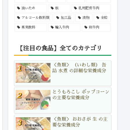
油いため
根
乳用肥育牛肉
アルコール飲料類
加工品
漬物
全粒
果実飲料
輸入牛肉
和牛肉
【注目の食品】全てのカテゴリ
＜魚類＞ （いわし類） 缶
詰 水煮 の詳細な栄養成分
とうもろこし ポップコーン
の主要な栄養成分
＜魚類＞ おおさが 生 の主
要な栄養成分