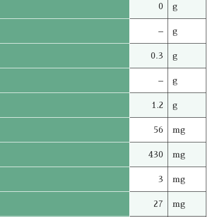
0
g
–
g
0.3
g
–
g
1.2
g
56
mg
430
mg
3
mg
27
mg