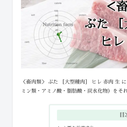
＜畜肉類＞ ぶた ［大型種肉］ ヒレ 赤肉 
ミン類・アミノ酸・脂肪酸・炭水化物）をそ
目