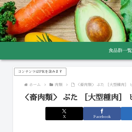
食品群一覧
コンテンツはPRを含みます
ホーム
肉類
＜畜肉類＞ ぶた ［大型種肉］ 
＜畜肉類＞ ぶた ［大型種肉］ 
X
Facebook