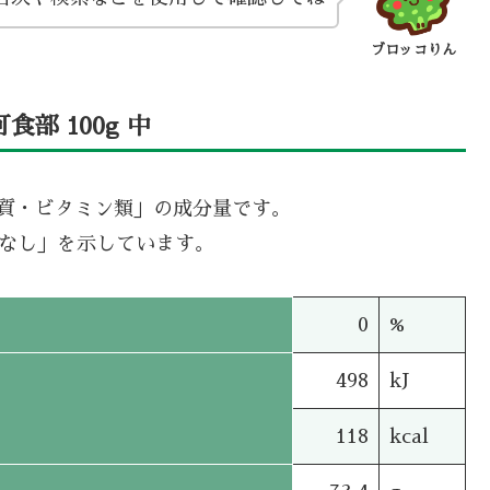
ブロッコりん
部 100g 中
機質・ビタミン類」の成分量です。
タなし」を示しています。
0
%
498
kJ
118
kcal