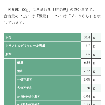
「可食部 100g」に含まれる「脂肪酸」の成分量です。
含有量の“Tr”は「微量」、“-”は「データなし」を示
しています。
水分
60.4
g
トリアシルグリセロール当量
6.7
g
脂質
7.6
g
総量
6.39
g
飽和
2.52
g
一価不飽和
3.08
g
多価不飽和
0.78
g
n-3系多価不飽和
0.04
g
n-6系多価不飽和
0.74
g