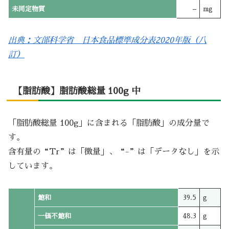
未同定物質
–
mg
出典：文部科学省 日本食品標準成分表2020年版（八
訂）
【脂肪酸】脂肪酸総量 100g 中
「脂肪酸総量 100g」に含まれる「脂肪酸」の成分量で
す。
含有量の“Tr”は「微量」、“-”は「データなし」を示
しています。
飽和
39.5
g
一価不飽和
48.3
g