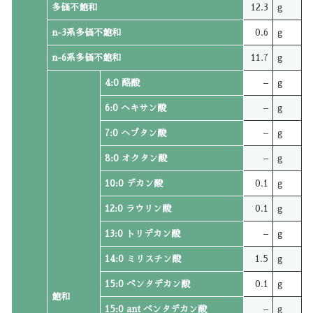
多価不飽和
12.3
g
n-3系多価不飽和
0.6
g
n-6系多価不飽和
11.7
g
4:0 酪酸
–
g
6:0 ヘキサン酸
–
g
7:0 ヘプタン酸
–
g
8:0 オクタン酸
–
g
10:0 デカン酸
0.1
g
12:0 ラウリン酸
0.1
g
13:0 トリデカン酸
–
g
14:0 ミリスチン酸
1.5
g
15:0 ペンタデカン酸
0.1
g
飽和
15:0 ant ペンタデカン酸
–
g