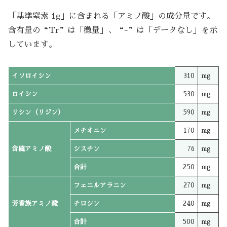
「基準窒素 1g」に含まれる「アミノ酸」の成分量です。
含有量の“Tr”は「微量」、“-”は「データなし」を示
しています。
イソロイシン
310
mg
ロイシン
530
mg
リシン（リジン）
590
mg
メチオニン
170
mg
含硫アミノ酸
シスチン
76
mg
合計
250
mg
フェニルアラニン
270
mg
芳香族アミノ酸
チロシン
240
mg
合計
500
mg