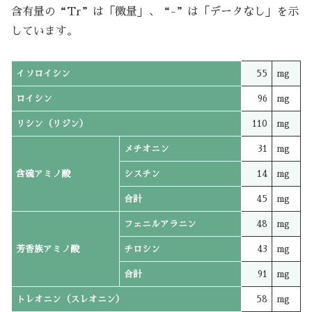
含有量の“Tr”は「微量」、“-”は「データなし」を示
しています。
イソロイシン
55
mg
ロイシン
96
mg
リシン（リジン）
110
mg
メチオニン
31
mg
含硫アミノ酸
シスチン
14
mg
合計
45
mg
フェニルアラニン
48
mg
芳香族アミノ酸
チロシン
43
mg
合計
91
mg
トレオニン（スレオニン）
58
mg