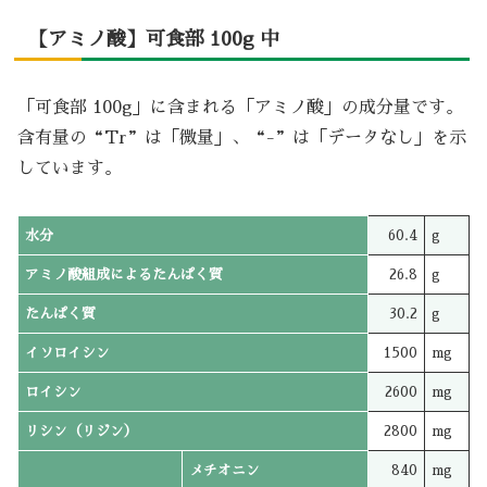
【アミノ酸】可食部 100g 中
「可食部 100g」に含まれる「アミノ酸」の成分量です。
含有量の“Tr”は「微量」、“-”は「データなし」を示
しています。
水分
60.4
g
アミノ酸組成によるたんぱく質
26.8
g
たんぱく質
30.2
g
イソロイシン
1500
mg
ロイシン
2600
mg
リシン（リジン）
2800
mg
メチオニン
840
mg