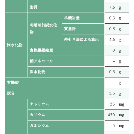
脂質
7.6
g
単糖当量
0.3
g
利用可能炭水化
質量計
0.3
g
物
差引き法による算出
4.6
g
炭水化物
食物繊維総量
0
g
糖アルコール
–
g
炭水化物
0.3
g
有機酸
–
g
灰分
1.5
g
ナトリウム
58
mg
カリウム
450
mg
カルシウム
5
mg