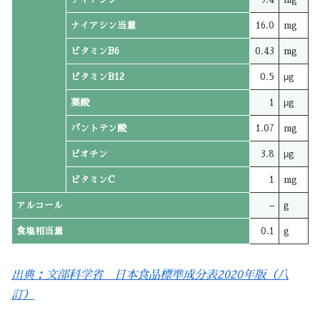
ナイアシン当量
16.0
mg
ビタミンB6
0.43
mg
ビタミンB12
0.5
μg
葉酸
1
μg
パントテン酸
1.07
mg
ビオチン
3.8
μg
ビタミンC
1
mg
アルコール
–
g
食塩相当量
0.1
g
出典：文部科学省 日本食品標準成分表2020年版（八
訂）