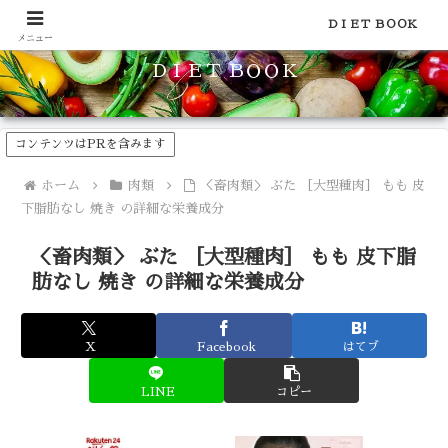
食品のカロリーや糖質などの栄養素がわかる！健康やダイエットに
ＤＩＥＴ ＢＯＯＫ
メニュー
ＤＩＥＴ ＢＯＯＫ
コンテンツはPRを含みます
ホーム
肉類
＜畜肉類＞ ぶた ［大型種肉］ もも 皮
下脂肪なし 焼き の詳細な栄養成分
＜畜肉類＞ ぶた ［大型種肉］ もも 皮下脂
肪なし 焼き の詳細な栄養成分
X
Facebook
はてブ
LINE
コピー