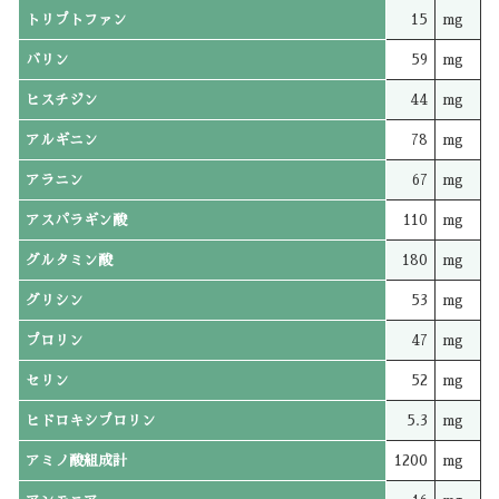
トリプトファン
15
mg
バリン
59
mg
ヒスチジン
44
mg
アルギニン
78
mg
アラニン
67
mg
アスパラギン酸
110
mg
グルタミン酸
180
mg
グリシン
53
mg
プロリン
47
mg
セリン
52
mg
ヒドロキシプロリン
5.3
mg
アミノ酸組成計
1200
mg