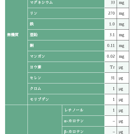
マグネシウム
33
mg
リン
270
mg
鉄
1.0
mg
無機質
亜鉛
3.1
mg
銅
0.11
mg
マンガン
0.02
mg
ヨウ素
Tr
μg
セレン
31
μg
クロム
1
μg
モリブデン
1
μg
レチノール
1
μg
α-カロテン
–
μg
β-カロテン
–
μg