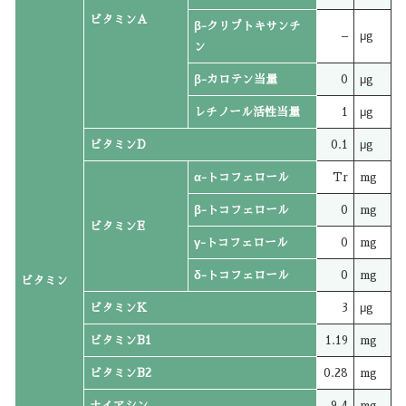
ビタミンA
β-クリプトキサンチ
–
μg
ン
β-カロテン当量
0
μg
レチノール活性当量
1
μg
ビタミンD
0.1
μg
α-トコフェロール
Tr
mg
β-トコフェロール
0
mg
ビタミンE
γ-トコフェロール
0
mg
δ-トコフェロール
0
mg
ビタミン
ビタミンK
3
μg
ビタミンB1
1.19
mg
ビタミンB2
0.28
mg
ナイアシン
9.4
mg