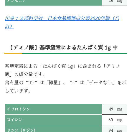
アンモニア
16
mg
出典：文部科学省 日本食品標準成分表2020年版（八
訂）
【アミノ酸】基準窒素によるたんぱく質 1g 中
基準窒素による「たんぱく質 1g」に含まれる「アミノ
酸」の成分量です。
含有量の“Tr”は「微量」、“-”は「データなし」を示
しています。
イソロイシン
49
mg
ロイシン
85
mg
リシン（リジン）
94
mg