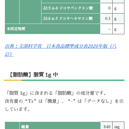
22:5 n-6 ドコサペンタエン酸
0
g
22:6 n-3 ドコサヘキサエン酸
0.1
g
未同定物質
–
g
出典：文部科学省 日本食品標準成分表2020年版（八
訂）
【脂肪酸】脂質 1g 中
「脂質 1g」に含まれる「脂肪酸」の成分量です。
含有量の“Tr”は「微量」、“-”は「データなし」を示
しています。
総量
840
mg