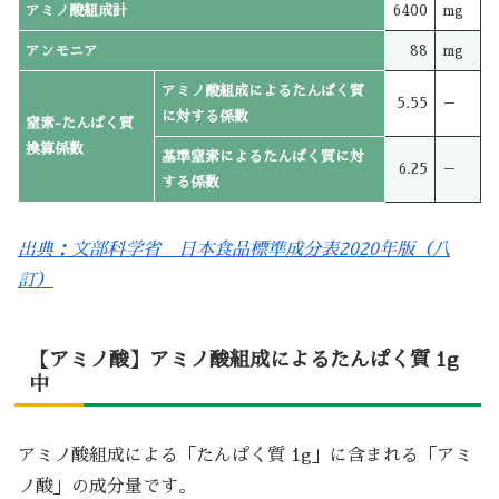
アミノ酸組成計
6400
mg
アンモニア
88
mg
アミノ酸組成によるたんぱく質
5.55
－
に対する係数
窒素-たんぱく質
換算係数
基準窒素によるたんぱく質に対
6.25
－
する係数
出典：文部科学省 日本食品標準成分表2020年版（八
訂）
【アミノ酸】アミノ酸組成によるたんぱく質 1g
中
アミノ酸組成による「たんぱく質 1g」に含まれる「アミ
ノ酸」の成分量です。