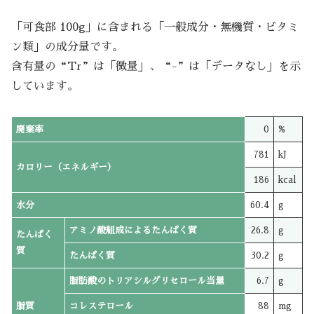
「可食部 100g」に含まれる「一般成分・無機質・ビタミ
ン類」の成分量です。
含有量の“Tr”は「微量」、“-”は「データなし」を示
しています。
廃棄率
0
%
781
kJ
カロリー（エネルギー）
186
kcal
水分
60.4
g
アミノ酸組成によるたんぱく質
26.8
g
たんぱく
質
たんぱく質
30.2
g
脂肪酸のトリアシルグリセロール当量
6.7
g
脂質
コレステロール
88
mg