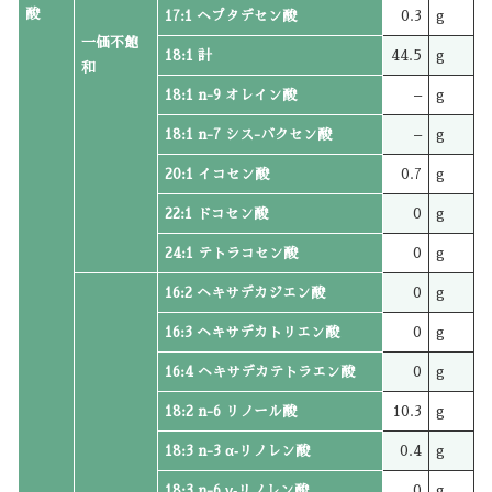
酸
17:1 ヘプタデセン酸
0.3
g
一価不飽
18:1 計
44.5
g
和
18:1 n-9 オレイン酸
–
g
18:1 n-7 シス-バクセン酸
–
g
20:1 イコセン酸
0.7
g
22:1 ドコセン酸
0
g
24:1 テトラコセン酸
0
g
16:2 ヘキサデカジエン酸
0
g
16:3 ヘキサデカトリエン酸
0
g
16:4 ヘキサデカテトラエン酸
0
g
18:2 n-6 リノール酸
10.3
g
18:3 n-3 α‐リノレン酸
0.4
g
18:3 n-6 γ‐リノレン酸
0
g