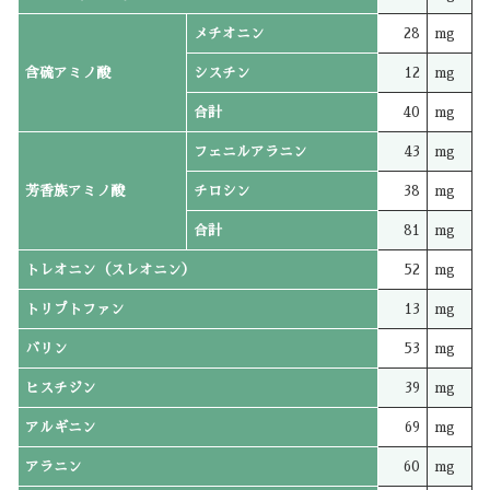
メチオニン
28
mg
含硫アミノ酸
シスチン
12
mg
合計
40
mg
フェニルアラニン
43
mg
芳香族アミノ酸
チロシン
38
mg
合計
81
mg
トレオニン（スレオニン）
52
mg
トリプトファン
13
mg
バリン
53
mg
ヒスチジン
39
mg
アルギニン
69
mg
アラニン
60
mg