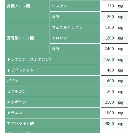
含硫アミノ酸
シスチン
370
mg
合計
1200
mg
フェニルアラニン
1300
mg
芳香族アミノ酸
チロシン
1200
mg
合計
2400
mg
トレオニン（スレオニン）
1600
mg
トリプトファン
400
mg
バリン
1600
mg
ヒスチジン
1200
mg
アルギニン
2100
mg
アラニン
1800
mg
アスパラギン酸
3000
mg