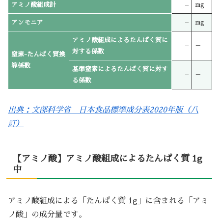
アミノ酸組成計
–
mg
アンモニア
–
mg
アミノ酸組成によるたんぱく質に
–
－
対する係数
窒素-たんぱく質換
算係数
基準窒素によるたんぱく質に対す
–
－
る係数
出典：文部科学省 日本食品標準成分表2020年版（八
訂）
【アミノ酸】アミノ酸組成によるたんぱく質 1g
中
アミノ酸組成による「たんぱく質 1g」に含まれる「アミ
ノ酸」の成分量です。