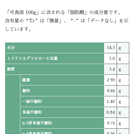
「可食部 100g」に含まれる「脂肪酸」の成分量です。
含有量の“Tr”は「微量」、“-”は「データなし」を示
しています。
水分
14.3
g
トリアシルグリセロール当量
3.0
g
脂質
3.4
g
総量
2.90
g
飽和
0.66
g
一価不飽和
1.40
g
多価不飽和
0.84
g
n-3系多価不飽和
0.76
g
n-6系多価不飽和
0.06
g