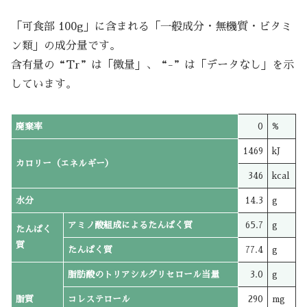
「可食部 100g」に含まれる「一般成分・無機質・ビタミ
ン類」の成分量です。
含有量の“Tr”は「微量」、“-”は「データなし」を示
しています。
廃棄率
0
%
1469
kJ
カロリー（エネルギー）
346
kcal
水分
14.3
g
アミノ酸組成によるたんぱく質
65.7
g
たんぱく
質
たんぱく質
77.4
g
脂肪酸のトリアシルグリセロール当量
3.0
g
脂質
コレステロール
290
mg