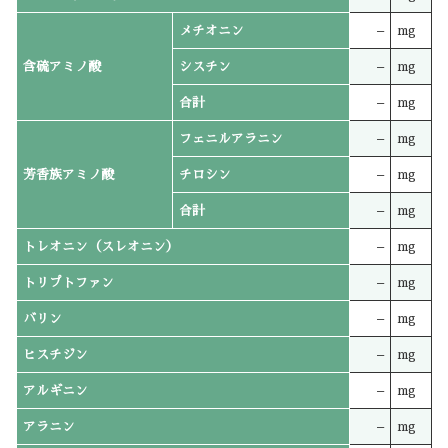
メチオニン
–
mg
含硫アミノ酸
シスチン
–
mg
合計
–
mg
フェニルアラニン
–
mg
芳香族アミノ酸
チロシン
–
mg
合計
–
mg
トレオニン（スレオニン）
–
mg
トリプトファン
–
mg
バリン
–
mg
ヒスチジン
–
mg
アルギニン
–
mg
アラニン
–
mg