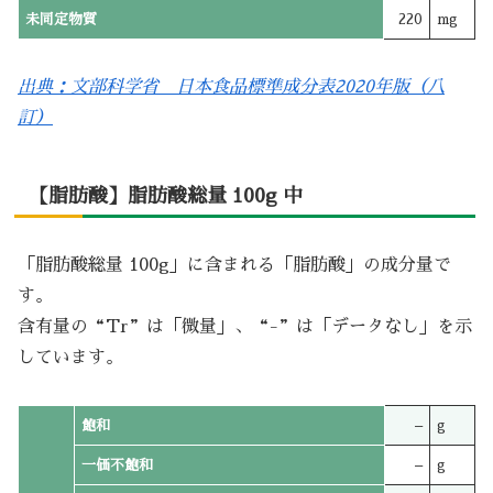
未同定物質
220
mg
出典：文部科学省 日本食品標準成分表2020年版（八
訂）
【脂肪酸】脂肪酸総量 100g 中
「脂肪酸総量 100g」に含まれる「脂肪酸」の成分量で
す。
含有量の“Tr”は「微量」、“-”は「データなし」を示
しています。
飽和
–
g
一価不飽和
–
g