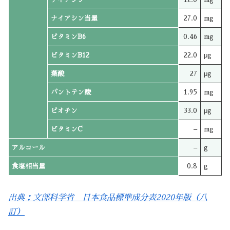
ナイアシン当量
27.0
mg
ビタミンB6
0.46
mg
ビタミンB12
22.0
μg
葉酸
27
μg
パントテン酸
1.95
mg
ビオチン
33.0
μg
ビタミンC
–
mg
アルコール
–
g
食塩相当量
0.8
g
出典：文部科学省 日本食品標準成分表2020年版（八
訂）