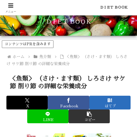
食品のカロリーや糖質などの栄養素がわかる！健康やダイエットに
ＤＩＥＴ ＢＯＯＫ
メニュー
ＤＩＥＴ ＢＯＯＫ
コンテンツはPRを含みます
ホーム
魚介類
＜魚類＞ （さけ・ます類） しろさ
け サケ節 削り節 の詳細な栄養成分
＜魚類＞ （さけ・ます類） しろさけ サケ
節 削り節 の詳細な栄養成分
X
Facebook
はてブ
LINE
コピー