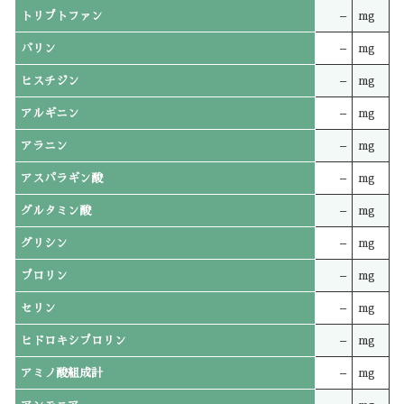
トリプトファン
–
mg
バリン
–
mg
ヒスチジン
–
mg
アルギニン
–
mg
アラニン
–
mg
アスパラギン酸
–
mg
グルタミン酸
–
mg
グリシン
–
mg
プロリン
–
mg
セリン
–
mg
ヒドロキシプロリン
–
mg
アミノ酸組成計
–
mg