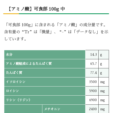
【アミノ酸】可食部 100g 中
「可食部 100g」に含まれる「アミノ酸」の成分量です。
含有量の“Tr”は「微量」、“-”は「データなし」を示
しています。
水分
14.3
g
アミノ酸組成によるたんぱく質
65.7
g
たんぱく質
77.4
g
イソロイシン
3500
mg
ロイシン
5900
mg
リシン（リジン）
6900
mg
メチオニン
2400
mg