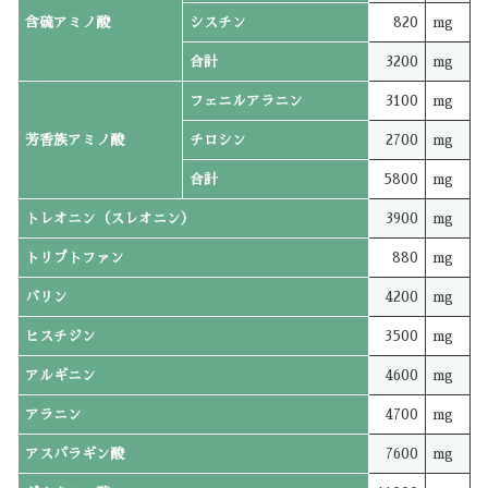
含硫アミノ酸
シスチン
820
mg
合計
3200
mg
フェニルアラニン
3100
mg
芳香族アミノ酸
チロシン
2700
mg
合計
5800
mg
トレオニン（スレオニン）
3900
mg
トリプトファン
880
mg
バリン
4200
mg
ヒスチジン
3500
mg
アルギニン
4600
mg
アラニン
4700
mg
アスパラギン酸
7600
mg