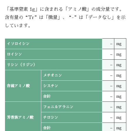
「基準窒素 1g」に含まれる「アミノ酸」の成分量です。
含有量の“Tr”は「微量」、“-”は「データなし」を示
しています。
イソロイシン
–
mg
ロイシン
–
mg
リシン（リジン）
–
mg
メチオニン
–
mg
含硫アミノ酸
シスチン
–
mg
合計
–
mg
フェニルアラニン
–
mg
芳香族アミノ酸
チロシン
–
mg
合計
–
mg