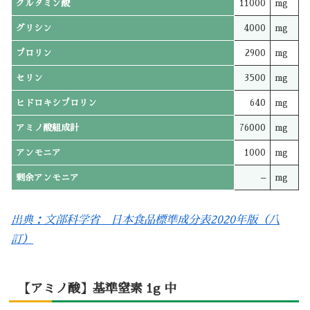
グルタミン酸
11000
mg
グリシン
4000
mg
プロリン
2900
mg
セリン
3500
mg
ヒドロキシプロリン
640
mg
アミノ酸組成計
76000
mg
アンモニア
1000
mg
剰余アンモニア
–
mg
出典：文部科学省 日本食品標準成分表2020年版（八
訂）
【アミノ酸】基準窒素 1g 中