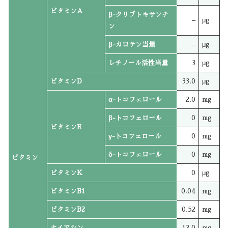
ビタミンA
β-クリプトキサンチ
–
μg
ン
β-カロテン当量
–
μg
レチノール活性当量
3
μg
ビタミンD
33.0
μg
α-トコフェロール
2.0
mg
β-トコフェロール
0
mg
ビタミンE
γ-トコフェロール
0
mg
δ-トコフェロール
0
mg
ビタミン
ビタミンK
0
μg
ビタミンB1
0.04
mg
ビタミンB2
0.52
mg
ナイアシン
12.0
mg