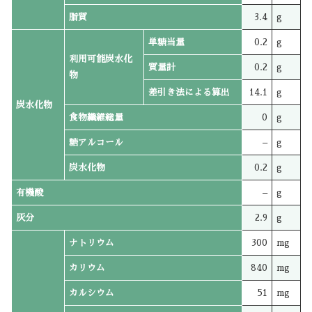
脂質
3.4
g
単糖当量
0.2
g
利用可能炭水化
質量計
0.2
g
物
差引き法による算出
14.1
g
炭水化物
食物繊維総量
0
g
糖アルコール
–
g
炭水化物
0.2
g
有機酸
–
g
灰分
2.9
g
ナトリウム
300
mg
カリウム
840
mg
カルシウム
51
mg