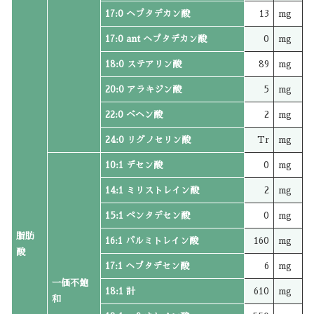
17:0 ヘプタデカン酸
13
mg
17:0 ant ヘプタデカン酸
0
mg
18:0 ステアリン酸
89
mg
20:0 アラキジン酸
5
mg
22:0 ベヘン酸
2
mg
24:0 リグノセリン酸
Tr
mg
10:1 デセン酸
0
mg
14:1 ミリストレイン酸
2
mg
15:1 ペンタデセン酸
0
mg
脂肪
16:1 パルミトレイン酸
160
mg
酸
17:1 ヘプタデセン酸
6
mg
一価不飽
18:1 計
610
mg
和