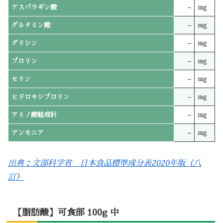
アスパラギン酸
–
mg
グルタミン酸
–
mg
グリシン
–
mg
プロリン
–
mg
セリン
–
mg
ヒドロキシプロリン
–
mg
アミノ酸組成計
–
mg
アンモニア
–
mg
出典：文部科学省 日本食品標準成分表2020年版（八
訂）
【脂肪酸】可食部 100g 中