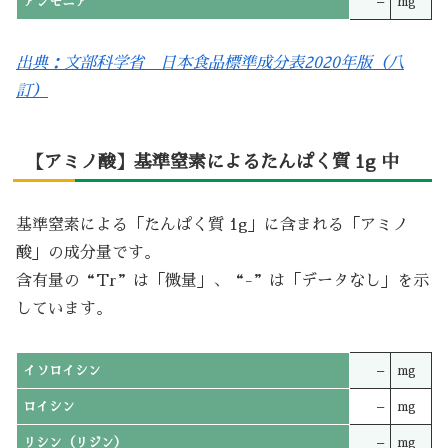
アンモニア
–
mg
出典：文部科学省 日本食品標準成分表2020年版（八
訂）
【アミノ酸】基準窒素によるたんぱく質 1g 中
基準窒素による「たんぱく質 1g」に含まれる「アミノ
酸」の成分量です。
含有量の“Tr”は「微量」、“-”は「データなし」を示
しています。
イソロイシン
–
mg
ロイシン
–
mg
リシン（リジン）
–
mg