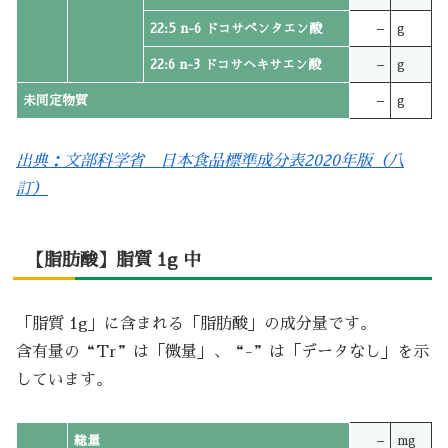
22:5 n-6 ドコサペンタエン酸
–
g
22:6 n-3 ドコサヘキサエン酸
–
g
未同定物質
–
g
出典：文部科学省 日本食品標準成分表2020年版（八
訂）
【脂肪酸】脂質 1g 中
「脂質 1g」に含まれる「脂肪酸」の成分量です。
含有量の“Tr”は「微量」、“-”は「データなし」を示
しています。
総量
–
mg