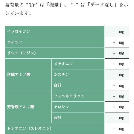
含有量の“Tr”は「微量」、“-”は「データなし」を示
しています。
イソロイシン
–
mg
ロイシン
–
mg
リシン（リジン）
–
mg
メチオニン
–
mg
含硫アミノ酸
シスチン
–
mg
合計
–
mg
フェニルアラニン
–
mg
芳香族アミノ酸
チロシン
–
mg
合計
–
mg
トレオニン（スレオニン）
–
mg