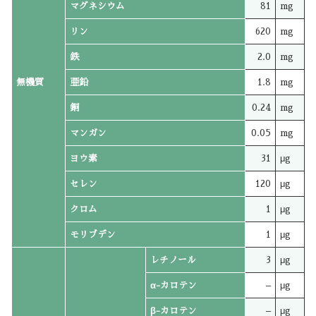
マグネシウム
81
mg
リン
620
mg
鉄
2.0
mg
無機質
亜鉛
1.8
mg
銅
0.24
mg
マンガン
0.05
mg
ヨウ素
31
μg
セレン
120
μg
クロム
1
μg
モリブデン
1
μg
レチノール
3
μg
α-カロテン
–
μg
β-カロテン
–
μg