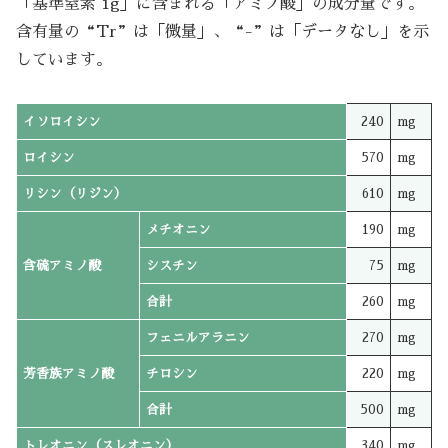
「基準窒素 1g」に含まれる「アミノ酸」の成分量です。
含有量の“Tr”は「微量」、“-”は「データなし」を示
しています。
イソロイシン
240
mg
ロイシン
570
mg
リシン（リジン）
610
mg
メチオニン
190
mg
含硫アミノ酸
シスチン
75
mg
合計
260
mg
フェニルアラニン
270
mg
芳香族アミノ酸
チロシン
220
mg
合計
500
mg
トレオニン（スレオニン）
340
mg