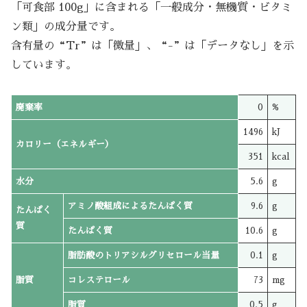
「可食部 100g」に含まれる「一般成分・無機質・ビタミ
ン類」の成分量です。
含有量の“Tr”は「微量」、“-”は「データなし」を示
しています。
廃棄率
0
%
1496
kJ
カロリー（エネルギー）
351
kcal
水分
5.6
g
アミノ酸組成によるたんぱく質
9.6
g
たんぱく
質
たんぱく質
10.6
g
脂肪酸のトリアシルグリセロール当量
0.1
g
脂質
コレステロール
73
mg
脂質
0.5
g