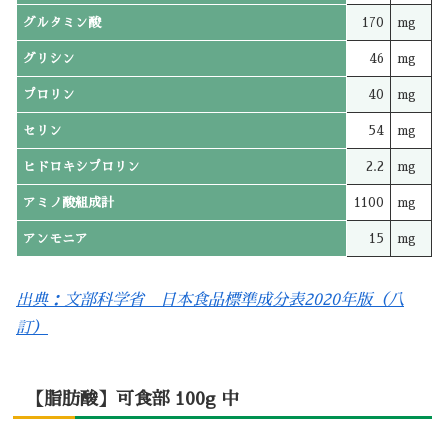
グルタミン酸
170
mg
グリシン
46
mg
プロリン
40
mg
セリン
54
mg
ヒドロキシプロリン
2.2
mg
アミノ酸組成計
1100
mg
アンモニア
15
mg
出典：文部科学省 日本食品標準成分表2020年版（八
訂）
【脂肪酸】可食部 100g 中