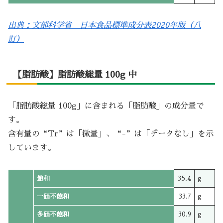
出典：文部科学省 日本食品標準成分表2020年版（八
訂）
【脂肪酸】脂肪酸総量 100g 中
「脂肪酸総量 100g」に含まれる「脂肪酸」の成分量で
す。
含有量の“Tr”は「微量」、“-”は「データなし」を示
しています。
飽和
35.4
g
一価不飽和
33.7
g
多価不飽和
30.9
g