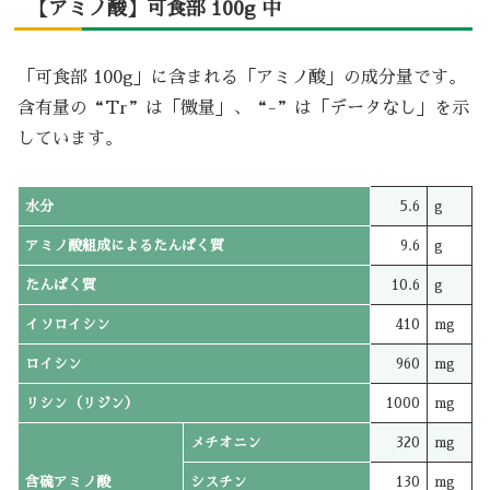
【アミノ酸】可食部 100g 中
「可食部 100g」に含まれる「アミノ酸」の成分量です。
含有量の“Tr”は「微量」、“-”は「データなし」を示
しています。
水分
5.6
g
アミノ酸組成によるたんぱく質
9.6
g
たんぱく質
10.6
g
イソロイシン
410
mg
ロイシン
960
mg
リシン（リジン）
1000
mg
メチオニン
320
mg
含硫アミノ酸
シスチン
130
mg