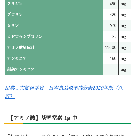
グリシン
490
mg
プロリン
420
mg
セリン
570
mg
ヒドロキシプロリン
23
mg
アミノ酸組成計
11000
mg
アンモニア
160
mg
剰余アンモニア
–
mg
出典：文部科学省 日本食品標準成分表2020年版（八
訂）
【アミノ酸】基準窒素 1g 中