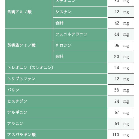
メチオニン
30
mg
含硫アミノ酸
シスチン
12
mg
合計
42
mg
フェニルアラニン
44
mg
芳香族アミノ酸
チロシン
36
mg
合計
80
mg
トレオニン（スレオニン）
54
mg
トリプトファン
12
mg
バリン
58
mg
ヒスチジン
24
mg
アルギニン
67
mg
アラニン
63
mg
アスパラギン酸
110
mg