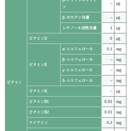
β-クリプトキサンチ
–
μg
ン
β-カロテン当量
–
μg
レチノール活性当量
2
μg
ビタミンD
0
μg
α-トコフェロール
0.1
mg
β-トコフェロール
–
mg
ビタミンE
γ-トコフェロール
–
mg
δ-トコフェロール
–
mg
ビタミン
ビタミンK
–
μg
ビタミンB1
0.01
mg
ビタミンB2
0.01
mg
ナイアシン
0.2
mg