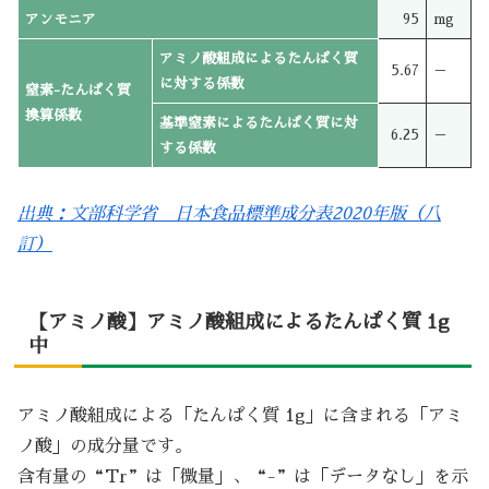
アンモニア
95
mg
アミノ酸組成によるたんぱく質
5.67
－
に対する係数
窒素-たんぱく質
換算係数
基準窒素によるたんぱく質に対
6.25
－
する係数
出典：文部科学省 日本食品標準成分表2020年版（八
訂）
【アミノ酸】アミノ酸組成によるたんぱく質 1g
中
アミノ酸組成による「たんぱく質 1g」に含まれる「アミ
ノ酸」の成分量です。
含有量の“Tr”は「微量」、“-”は「データなし」を示