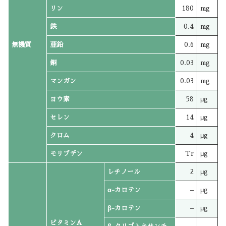
リン
180
mg
鉄
0.4
mg
無機質
亜鉛
0.6
mg
銅
0.03
mg
マンガン
0.03
mg
ヨウ素
58
μg
セレン
14
μg
クロム
4
μg
モリブデン
Tr
μg
レチノール
2
μg
α-カロテン
–
μg
β-カロテン
–
μg
ビタミンA