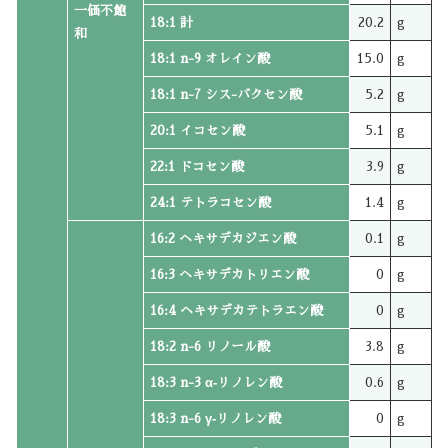
一価不飽
18:1 計
20.2
g
和
18:1 n-9 オレイン酸
15.0
g
18:1 n-7 シス-バクセン酸
5.2
g
20:1 イコセン酸
5.1
g
22:1 ドコセン酸
3.9
g
24:1 テトラコセン酸
1.4
g
16:2 ヘキサデカジエン酸
0.1
g
16:3 ヘキサデカトリエン酸
0
g
16:4 ヘキサデカテトラエン酸
0
g
18:2 n-6 リノール酸
3.8
g
18:3 n-3 α‐リノレン酸
0.6
g
18:3 n-6 γ‐リノレン酸
0
g