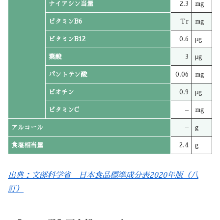
ナイアシン当量
2.3
mg
ビタミンB6
Tr
mg
ビタミンB12
0.6
μg
葉酸
3
μg
パントテン酸
0.06
mg
ビオチン
0.9
μg
ビタミンC
–
mg
アルコール
–
g
食塩相当量
2.4
g
出典：文部科学省 日本食品標準成分表2020年版（八
訂）