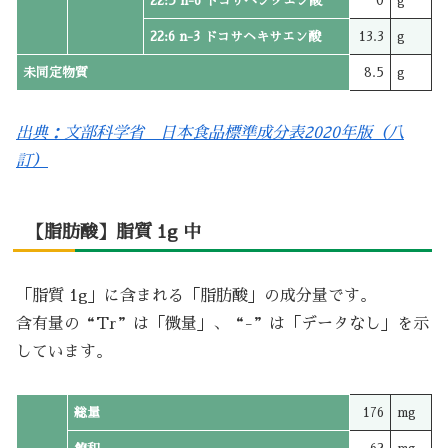
22:5 n-6 ドコサペンタエン酸
0
g
22:6 n-3 ドコサヘキサエン酸
13.3
g
未同定物質
8.5
g
出典：文部科学省 日本食品標準成分表2020年版（八
訂）
【脂肪酸】脂質 1g 中
「脂質 1g」に含まれる「脂肪酸」の成分量です。
含有量の“Tr”は「微量」、“-”は「データなし」を示
しています。
総量
176
mg