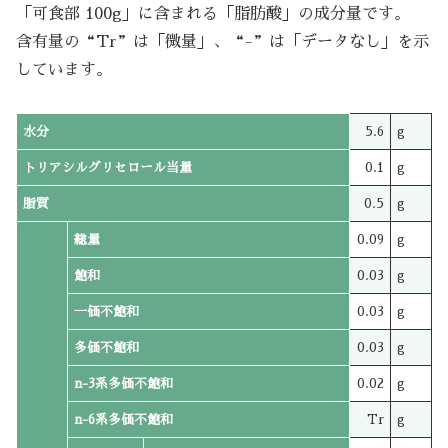
「可食部 100g」に含まれる「脂肪酸」の成分量です。
含有量の“Tr”は「微量」、“-”は「データなし」を示
しています。
水分
5.6
g
トリアシルグリセロール当量
0.1
g
脂質
0.5
g
総量
0.09
g
飽和
0.03
g
一価不飽和
0.03
g
多価不飽和
0.03
g
n-3系多価不飽和
0.02
g
n-6系多価不飽和
Tr
g