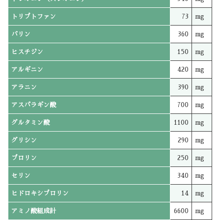
トリプトファン
73
mg
バリン
360
mg
ヒスチジン
150
mg
アルギニン
420
mg
アラニン
390
mg
アスパラギン酸
700
mg
グルタミン酸
1100
mg
グリシン
290
mg
プロリン
250
mg
セリン
340
mg
ヒドロキシプロリン
14
mg
アミノ酸組成計
6600
mg