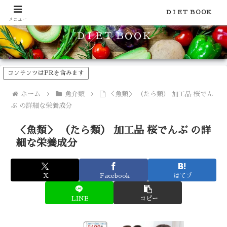
食品のカロリーや糖質などの栄養素がわかる！健康やダイエットに
ＤＩＥＴ ＢＯＯＫ
メニュー
ＤＩＥＴ ＢＯＯＫ
コンテンツはPRを含みます
ホーム
魚介類
＜魚類＞ （たら類） 加工品 桜でん
ぶ の詳細な栄養成分
＜魚類＞ （たら類） 加工品 桜でんぶ の詳
細な栄養成分
X
Facebook
はてブ
LINE
コピー