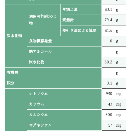
単糖当量
83.1
g
利用可能炭水化
質量計
79.4
g
物
差引き法による算出
81.6
g
炭水化物
食物繊維総量
0
g
糖アルコール
–
g
炭水化物
80.2
g
有機酸
–
g
灰分
3.1
g
ナトリウム
930
mg
カリウム
43
mg
カルシウム
300
mg
マグネシウム
17
mg