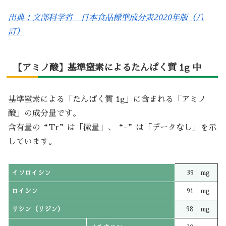
出典：文部科学省 日本食品標準成分表2020年版（八
訂）
【アミノ酸】基準窒素によるたんぱく質 1g 中
基準窒素による「たんぱく質 1g」に含まれる「アミノ
酸」の成分量です。
含有量の“Tr”は「微量」、“-”は「データなし」を示
しています。
イソロイシン
39
mg
ロイシン
91
mg
リシン（リジン）
98
mg