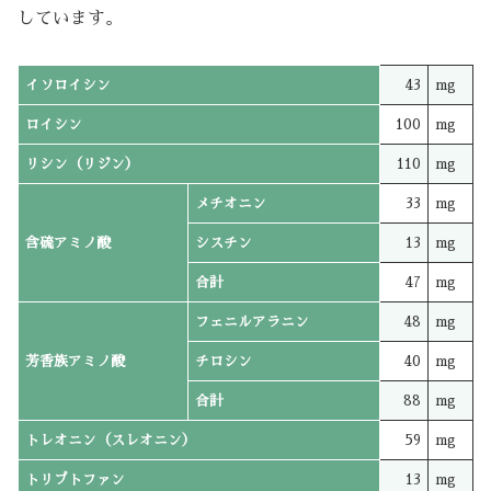
しています。
イソロイシン
43
mg
ロイシン
100
mg
リシン（リジン）
110
mg
メチオニン
33
mg
含硫アミノ酸
シスチン
13
mg
合計
47
mg
フェニルアラニン
48
mg
芳香族アミノ酸
チロシン
40
mg
合計
88
mg
トレオニン（スレオニン）
59
mg
トリプトファン
13
mg