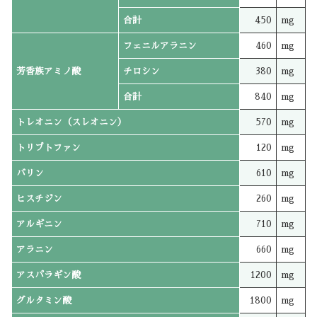
合計
450
mg
フェニルアラニン
460
mg
芳香族アミノ酸
チロシン
380
mg
合計
840
mg
トレオニン（スレオニン）
570
mg
トリプトファン
120
mg
バリン
610
mg
ヒスチジン
260
mg
アルギニン
710
mg
アラニン
660
mg
アスパラギン酸
1200
mg
グルタミン酸
1800
mg