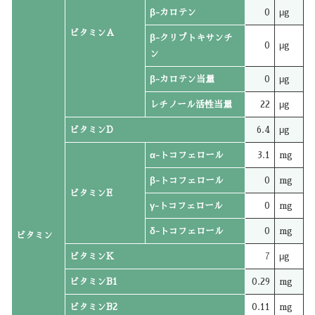
β-カロテン
0
μg
ビタミンA
β-クリプトキサンチ
0
μg
ン
β-カロテン当量
0
μg
レチノール活性当量
22
μg
ビタミンD
6.4
μg
α-トコフェロール
3.1
mg
β-トコフェロール
0
mg
ビタミンE
γ-トコフェロール
0
mg
δ-トコフェロール
0
mg
ビタミン
ビタミンK
7
μg
ビタミンB1
0.29
mg
ビタミンB2
0.11
mg