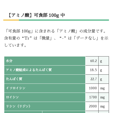
【アミノ酸】可食部 100g 中
「可食部 100g」に含まれる「アミノ酸」の成分量です。
含有量の“Tr”は「微量」、“-”は「データなし」を示
しています。
水分
60.2
g
アミノ酸組成によるたんぱく質
18.5
g
たんぱく質
22.7
g
イソロイシン
1000
mg
ロイシン
1700
mg
リシン（リジン）
2000
mg