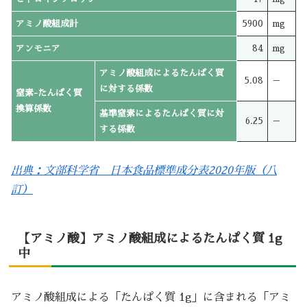
アミノ酸組成計
5900
mg
アンモニア
84
mg
アミノ酸組成によるたんぱく質
5.08
－
に対する係数
窒素-たんぱく質
換算係数
基準窒素によるたんぱく質に対
6.25
－
する係数
出典：文部科学省 日本食品標準成分表2020年版（八
訂）
【アミノ酸】アミノ酸組成によるたんぱく質 1g
中
アミノ酸組成による「たんぱく質 1g」に含まれる「アミ