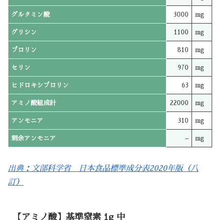
グルタミン酸
3000
mg
グリシン
1100
mg
プロリン
810
mg
セリン
970
mg
ヒドロキシプロリン
63
mg
アミノ酸組成計
22000
mg
アンモニア
310
mg
剰余アンモニア
–
mg
出典：文部科学省 日本食品標準成分表2020年版（八
訂）
【アミノ酸】基準窒素 1g 中