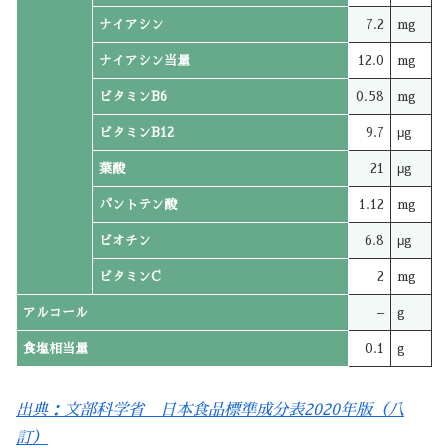
ナイアシン
7.2
mg
ナイアシン当量
12.0
mg
ビタミンB6
0.58
mg
ビタミンB12
9.7
μg
葉酸
21
μg
パントテン酸
1.12
mg
ビオチン
6.8
μg
ビタミンC
2
mg
アルコール
–
g
食塩相当量
0.1
g
出典：文部科学省 日本食品標準成分表2020年版（八
訂）