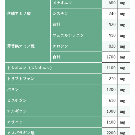
メチオニン
680
mg
含硫アミノ酸
シスチン
240
mg
合計
920
mg
フェニルアラニン
910
mg
芳香族アミノ酸
チロシン
820
mg
合計
1700
mg
トレオニン（スレオニン）
1100
mg
トリプトファン
270
mg
バリン
1200
mg
ヒスチジン
610
mg
アルギニン
1300
mg
アラニン
1400
mg
アスパラギン酸
2200
mg