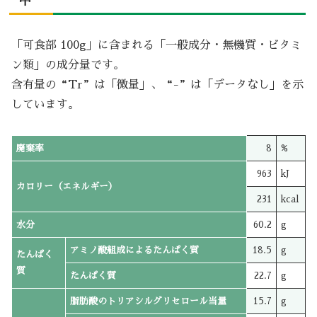
中
「可食部 100g」に含まれる「一般成分・無機質・ビタミ
ン類」の成分量です。
含有量の“Tr”は「微量」、“-”は「データなし」を示
しています。
廃棄率
8
%
963
kJ
カロリー（エネルギー）
231
kcal
水分
60.2
g
アミノ酸組成によるたんぱく質
18.5
g
たんぱく
質
たんぱく質
22.7
g
脂肪酸のトリアシルグリセロール当量
15.7
g