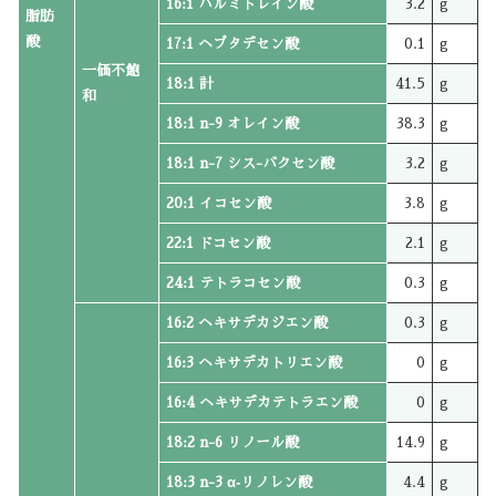
16:1 パルミトレイン酸
3.2
g
脂肪
酸
17:1 ヘプタデセン酸
0.1
g
一価不飽
18:1 計
41.5
g
和
18:1 n-9 オレイン酸
38.3
g
18:1 n-7 シス-バクセン酸
3.2
g
20:1 イコセン酸
3.8
g
22:1 ドコセン酸
2.1
g
24:1 テトラコセン酸
0.3
g
16:2 ヘキサデカジエン酸
0.3
g
16:3 ヘキサデカトリエン酸
0
g
16:4 ヘキサデカテトラエン酸
0
g
18:2 n-6 リノール酸
14.9
g
18:3 n-3 α‐リノレン酸
4.4
g