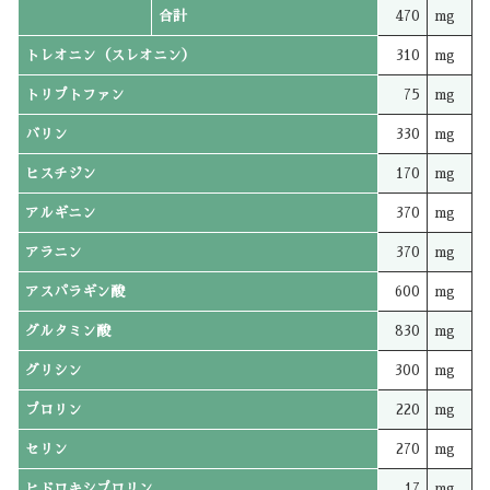
合計
470
mg
トレオニン（スレオニン）
310
mg
トリプトファン
75
mg
バリン
330
mg
ヒスチジン
170
mg
アルギニン
370
mg
アラニン
370
mg
アスパラギン酸
600
mg
グルタミン酸
830
mg
グリシン
300
mg
プロリン
220
mg
セリン
270
mg
ヒドロキシプロリン
17
mg