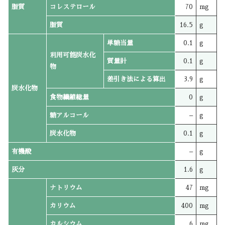
脂質
コレステロール
70
mg
脂質
16.5
g
単糖当量
0.1
g
利用可能炭水化
質量計
0.1
g
物
差引き法による算出
3.9
g
炭水化物
食物繊維総量
0
g
糖アルコール
–
g
炭水化物
0.1
g
有機酸
–
g
灰分
1.6
g
ナトリウム
47
mg
カリウム
400
mg
カルシウム
6
mg