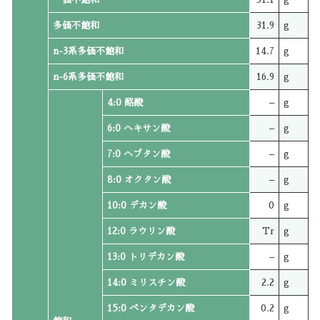
多価不飽和
31.9
g
n-3系多価不飽和
14.7
g
n-6系多価不飽和
16.9
g
4:0 酪酸
–
g
6:0 ヘキサン酸
–
g
7:0 ヘプタン酸
–
g
8:0 オクタン酸
–
g
10:0 デカン酸
0
g
12:0 ラウリン酸
Tr
g
13:0 トリデカン酸
–
g
14:0 ミリスチン酸
2.2
g
15:0 ペンタデカン酸
0.2
g