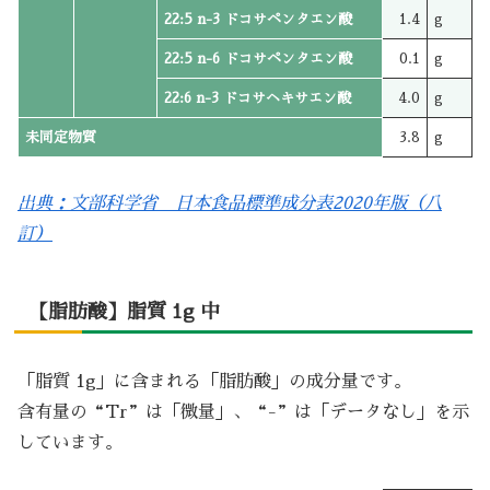
22:5 n-3 ドコサペンタエン酸
1.4
g
22:5 n-6 ドコサペンタエン酸
0.1
g
22:6 n-3 ドコサヘキサエン酸
4.0
g
未同定物質
3.8
g
出典：文部科学省 日本食品標準成分表2020年版（八
訂）
【脂肪酸】脂質 1g 中
「脂質 1g」に含まれる「脂肪酸」の成分量です。
含有量の“Tr”は「微量」、“-”は「データなし」を示
しています。