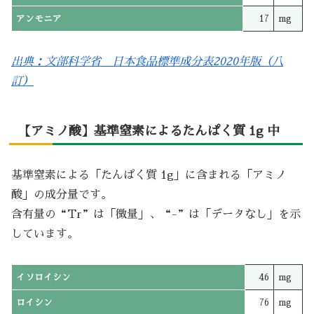
アンモニア
17
mg
出典：文部科学省 日本食品標準成分表2020年版（八
訂）
【アミノ酸】基準窒素によるたんぱく質 1g 中
基準窒素による「たんぱく質 1g」に含まれる「アミノ
酸」の成分量です。
含有量の“Tr”は「微量」、“-”は「データなし」を示
しています。
イソロイシン
46
mg
ロイシン
76
mg