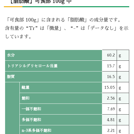
【脂肪酸】可食部 100g 中
「可食部 100g」に含まれる「脂肪酸」の成分量です。
含有量の“Tr”は「微量」、“-”は「データなし」を示
しています。
水分
60.2
g
トリアシルグリセロール当量
15.7
g
脂質
16.5
g
総量
15.05
g
飽和
2.56
g
一価不飽和
7.69
g
多価不飽和
4.81
g
n-3系多価不飽和
2.21
g