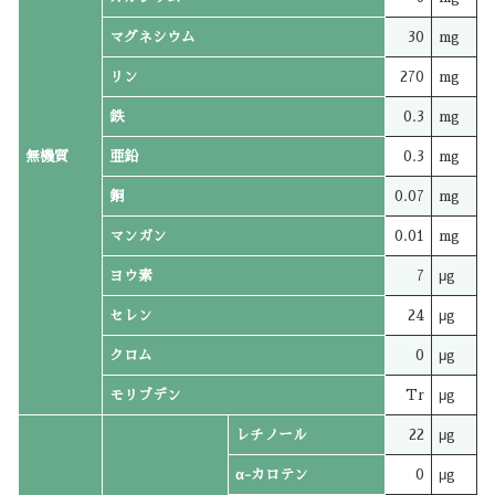
マグネシウム
30
mg
リン
270
mg
鉄
0.3
mg
無機質
亜鉛
0.3
mg
銅
0.07
mg
マンガン
0.01
mg
ヨウ素
7
μg
セレン
24
μg
クロム
0
μg
モリブデン
Tr
μg
レチノール
22
μg
α-カロテン
0
μg