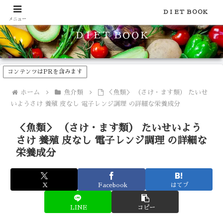
食品のカロリーや糖質などの栄養素がわかる！健康やダイエットに
ＤＩＥＴ ＢＯＯＫ
メニュー
ＤＩＥＴ ＢＯＯＫ
コンテンツはPRを含みます
ホーム
魚介類
＜魚類＞ （さけ・ます類） たいせ
いようさけ 養殖 皮なし 電子レンジ調理 の詳細な栄養成分
＜魚類＞ （さけ・ます類） たいせいよう
さけ 養殖 皮なし 電子レンジ調理 の詳細な
栄養成分
X
Facebook
はてブ
LINE
コピー