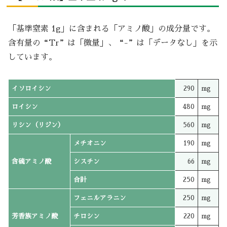
「基準窒素 1g」に含まれる「アミノ酸」の成分量です。
含有量の“Tr”は「微量」、“-”は「データなし」を示
しています。
イソロイシン
290
mg
ロイシン
480
mg
リシン（リジン）
560
mg
メチオニン
190
mg
含硫アミノ酸
シスチン
66
mg
合計
250
mg
フェニルアラニン
250
mg
芳香族アミノ酸
チロシン
220
mg