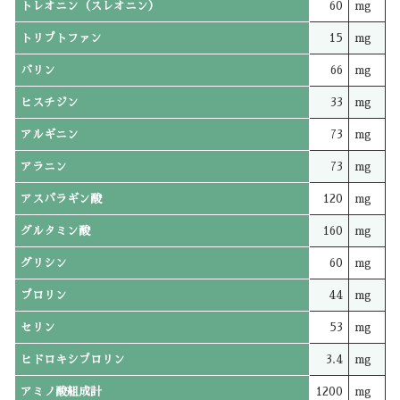
トレオニン（スレオニン）
60
mg
トリプトファン
15
mg
バリン
66
mg
ヒスチジン
33
mg
アルギニン
73
mg
アラニン
73
mg
アスパラギン酸
120
mg
グルタミン酸
160
mg
グリシン
60
mg
プロリン
44
mg
セリン
53
mg
ヒドロキシプロリン
3.4
mg
アミノ酸組成計
1200
mg