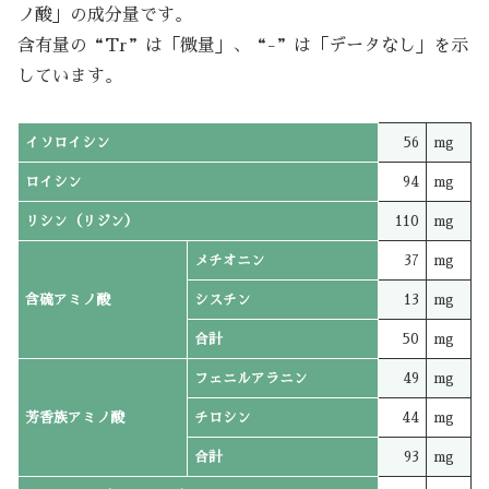
ノ酸」の成分量です。
含有量の“Tr”は「微量」、“-”は「データなし」を示
しています。
イソロイシン
56
mg
ロイシン
94
mg
リシン（リジン）
110
mg
メチオニン
37
mg
含硫アミノ酸
シスチン
13
mg
合計
50
mg
フェニルアラニン
49
mg
芳香族アミノ酸
チロシン
44
mg
合計
93
mg