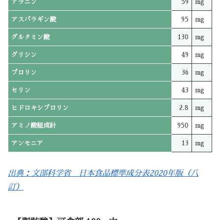
アラニン
59
mg
アスパラギン酸
95
mg
グルタミン酸
130
mg
グリシン
49
mg
プロリン
36
mg
セリン
43
mg
ヒドロキシプロリン
2.8
mg
アミノ酸組成計
950
mg
アンモニア
13
mg
出典：文部科学省 日本食品標準成分表2020年版（八
訂）