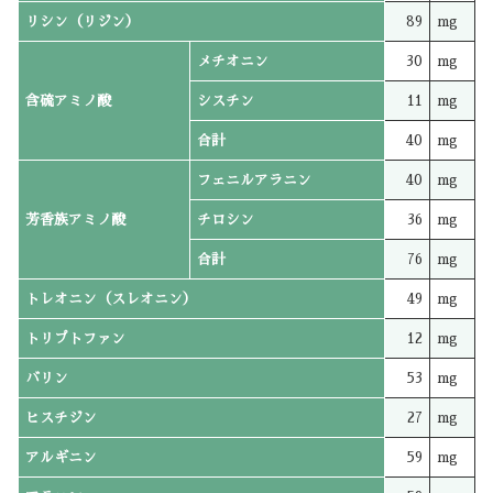
リシン（リジン）
89
mg
メチオニン
30
mg
含硫アミノ酸
シスチン
11
mg
合計
40
mg
フェニルアラニン
40
mg
芳香族アミノ酸
チロシン
36
mg
合計
76
mg
トレオニン（スレオニン）
49
mg
トリプトファン
12
mg
バリン
53
mg
ヒスチジン
27
mg
アルギニン
59
mg