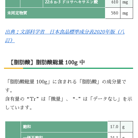
22:6 n-3 ドコサヘキサエン酸
610
mg
未同定物質
580
mg
出典：文部科学省 日本食品標準成分表2020年版（八
訂）
【脂肪酸】脂肪酸総量 100g 中
「脂肪酸総量 100g」に含まれる「脂肪酸」の成分量で
す。
含有量の“Tr”は「微量」、“-”は「データなし」を示
しています。
飽和
17.0
g
一価不飽和
51.1
g