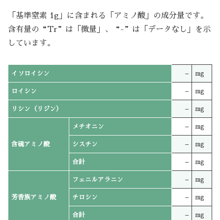
「基準窒素 1g」に含まれる「アミノ酸」の成分量です。
含有量の“Tr”は「微量」、“-”は「データなし」を示
しています。
イソロイシン
–
mg
ロイシン
–
mg
リシン（リジン）
–
mg
メチオニン
–
mg
含硫アミノ酸
シスチン
–
mg
合計
–
mg
フェニルアラニン
–
mg
芳香族アミノ酸
チロシン
–
mg
合計
–
mg