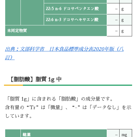
22:5 n-6 ドコサペンタエン酸
–
g
22:6 n-3 ドコサヘキサエン酸
–
g
未同定物質
–
g
出典：文部科学省 日本食品標準成分表2020年版（八
訂）
【脂肪酸】脂質 1g 中
「脂質 1g」に含まれる「脂肪酸」の成分量です。
含有量の“Tr”は「微量」、“-”は「データなし」を示
しています。
総量
–
mg