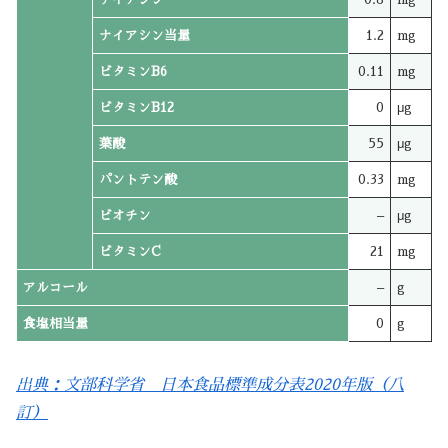
ナイアシン当量
1.2
mg
ビタミンB6
0.11
mg
ビタミンB12
0
μg
葉酸
55
μg
パントテン酸
0.33
mg
ビオチン
–
μg
ビタミンC
21
mg
アルコール
–
g
食塩相当量
0
g
出典：文部科学省 日本食品標準成分表2020年版（八
訂）