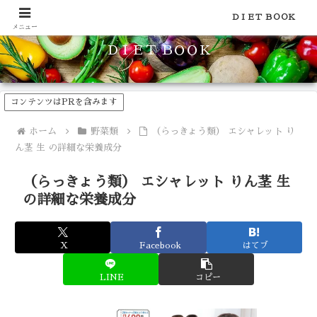
食品のカロリーや糖質などの栄養素がわかる！健康やダイエットに
ＤＩＥＴ ＢＯＯＫ
メニュー
ＤＩＥＴ ＢＯＯＫ
コンテンツはPRを含みます
ホーム
野菜類
（らっきょう類） エシャレット り
ん茎 生 の詳細な栄養成分
（らっきょう類） エシャレット りん茎 生
の詳細な栄養成分
X
Facebook
はてブ
LINE
コピー