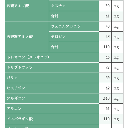
含硫アミノ酸
シスチン
20
mg
合計
41
mg
フェニルアラニン
70
mg
芳香族アミノ酸
チロシン
43
mg
合計
110
mg
トレオニン（スレオニン）
46
mg
トリプトファン
27
mg
バリン
59
mg
ヒスチジン
42
mg
アルギニン
240
mg
アラニン
61
mg
アスパラギン酸
110
mg