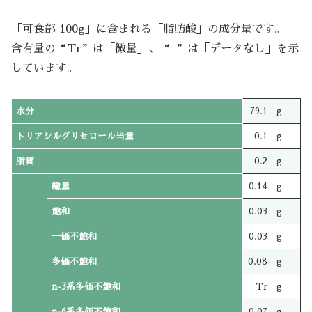
「可食部 100g」に含まれる「脂肪酸」の成分量です。
含有量の“Tr”は「微量」、“-”は「データなし」を示
しています。
水分
79.1
g
トリアシルグリセロール当量
0.1
g
脂質
0.2
g
総量
0.14
g
飽和
0.03
g
一価不飽和
0.03
g
多価不飽和
0.08
g
n-3系多価不飽和
Tr
g
n-6系多価不飽和
0.07
g