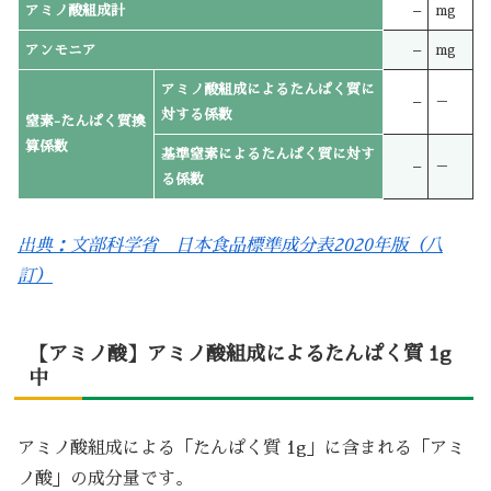
アミノ酸組成計
–
mg
アンモニア
–
mg
アミノ酸組成によるたんぱく質に
–
－
対する係数
窒素-たんぱく質換
算係数
基準窒素によるたんぱく質に対す
–
－
る係数
出典：文部科学省 日本食品標準成分表2020年版（八
訂）
【アミノ酸】アミノ酸組成によるたんぱく質 1g
中
アミノ酸組成による「たんぱく質 1g」に含まれる「アミ
ノ酸」の成分量です。