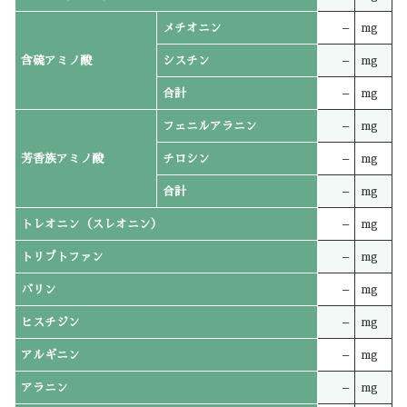
メチオニン
–
mg
含硫アミノ酸
シスチン
–
mg
合計
–
mg
フェニルアラニン
–
mg
芳香族アミノ酸
チロシン
–
mg
合計
–
mg
トレオニン（スレオニン）
–
mg
トリプトファン
–
mg
バリン
–
mg
ヒスチジン
–
mg
アルギニン
–
mg
アラニン
–
mg