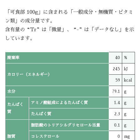
「可食部 100g」に含まれる「一般成分・無機質・ビタミ
ン類」の成分量です。
含有量の“Tr”は「微量」、“-”は「データなし」を示
しています。
廃棄率
40
%
245
kJ
カロリー（エネルギー）
59
kcal
水分
79.1
g
アミノ酸組成によるたんぱく質
1.4
g
たんぱく
質
たんぱく質
2.3
g
脂肪酸のトリアシルグリセロール当量
0.1
g
脂質
コレステロール
0
mg