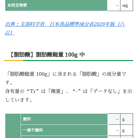
未同定物質
–
mg
出典：文部科学省 日本食品標準成分表2020年版（八
訂）
【脂肪酸】脂肪酸総量 100g 中
「脂肪酸総量 100g」に含まれる「脂肪酸」の成分量で
す。
含有量の“Tr”は「微量」、“-”は「データなし」を示
しています。
飽和
–
g
一価不飽和
–
g