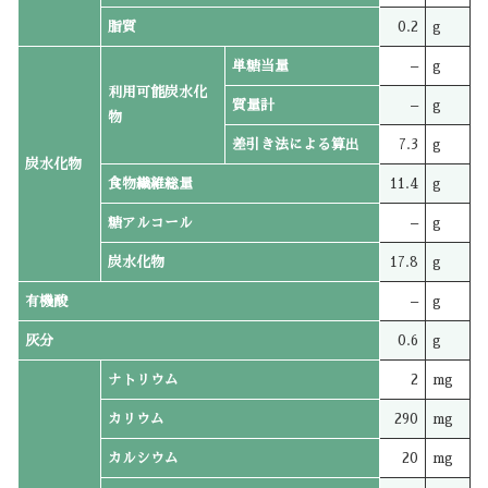
脂質
0.2
g
単糖当量
–
g
利用可能炭水化
質量計
–
g
物
差引き法による算出
7.3
g
炭水化物
食物繊維総量
11.4
g
糖アルコール
–
g
炭水化物
17.8
g
有機酸
–
g
灰分
0.6
g
ナトリウム
2
mg
カリウム
290
mg
カルシウム
20
mg