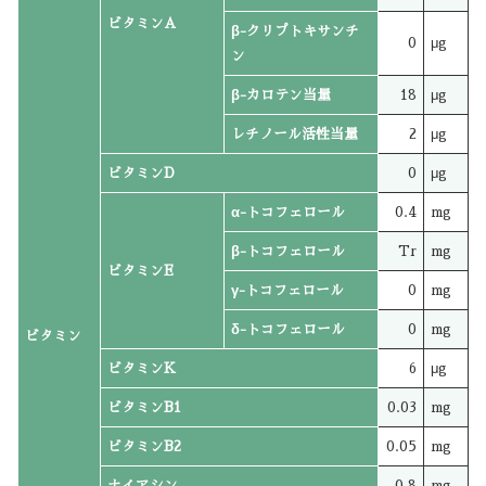
ビタミンA
β-クリプトキサンチ
0
μg
ン
β-カロテン当量
18
μg
レチノール活性当量
2
μg
ビタミンD
0
μg
α-トコフェロール
0.4
mg
β-トコフェロール
Tr
mg
ビタミンE
γ-トコフェロール
0
mg
δ-トコフェロール
0
mg
ビタミン
ビタミンK
6
μg
ビタミンB1
0.03
mg
ビタミンB2
0.05
mg
ナイアシン
0.8
mg