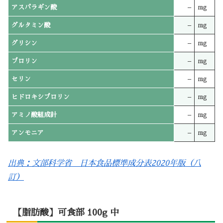
アスパラギン酸
–
mg
グルタミン酸
–
mg
グリシン
–
mg
プロリン
–
mg
セリン
–
mg
ヒドロキシプロリン
–
mg
アミノ酸組成計
–
mg
アンモニア
–
mg
出典：文部科学省 日本食品標準成分表2020年版（八
訂）
【脂肪酸】可食部 100g 中