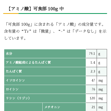
【アミノ酸】可食部 100g 中
「可食部 100g」に含まれる「アミノ酸」の成分量です。
含有量の“Tr”は「微量」、“-”は「データなし」を示
しています。
水分
79.1
g
アミノ酸組成によるたんぱく質
1.4
g
たんぱく質
2.3
g
イソロイシン
47
mg
ロイシン
76
mg
リシン（リジン）
120
mg
メチオニン
21
mg