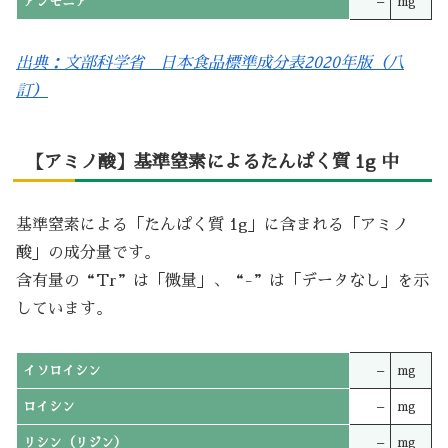
アンモニア
–
mg
出典：文部科学省 日本食品標準成分表2020年版（八
訂）
【アミノ酸】基準窒素によるたんぱく質 1g 中
基準窒素による「たんぱく質 1g」に含まれる「アミノ
酸」の成分量です。
含有量の“Tr”は「微量」、“-”は「データなし」を示
しています。
イソロイシン
–
mg
ロイシン
–
mg
リシン（リジン）
–
mg