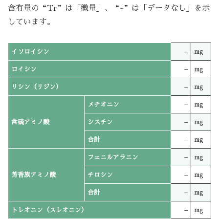
含有量の“Tr”は「微量」、“-”は「データなし」を示
しています。
イソロイシン
–
mg
ロイシン
–
mg
リシン（リジン）
–
mg
メチオニン
–
mg
含硫アミノ酸
シスチン
–
mg
合計
–
mg
フェニルアラニン
–
mg
芳香族アミノ酸
チロシン
–
mg
合計
–
mg
トレオニン（スレオニン）
–
mg