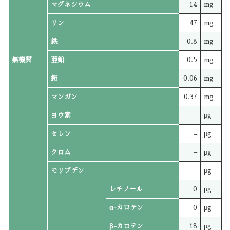
マグネシウム
14
mg
リン
47
mg
鉄
0.8
mg
無機質
亜鉛
0.5
mg
銅
0.06
mg
マンガン
0.37
mg
ヨウ素
–
μg
セレン
–
μg
クロム
–
μg
モリブデン
–
μg
レチノール
0
μg
α-カロテン
0
μg
β-カロテン
18
μg