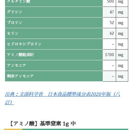
グルタミン酸
500
mg
グリシン
47
mg
プロリン
52
mg
セリン
62
mg
ヒドロキシプロリン
–
mg
アミノ酸組成計
1700
mg
アンモニア
–
mg
剰余アンモニア
–
mg
出典：文部科学省 日本食品標準成分表2020年版（八
訂）
【アミノ酸】基準窒素 1g 中