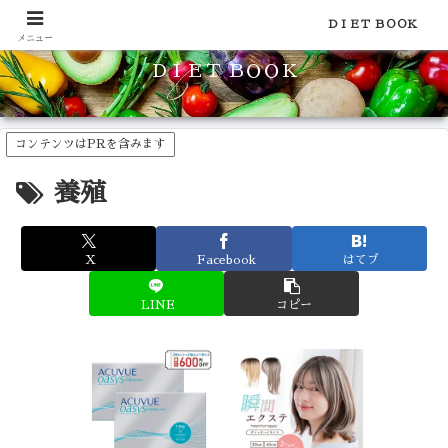
食品のカロリーや糖質などの栄養素がわかる！健康やダイエットに
ＤＩＥＴ ＢＯＯＫ
メニュー
ＤＩＥＴ ＢＯＯＫ
コンテンツはPRを含みます
養殖
X
Facebook
はてブ
LINE
コピー