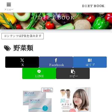
食品のカロリーや糖質などの栄養素がわかる！健康やダイエットに
ＤＩＥＴ ＢＯＯＫ
メニュー
ＤＩＥＴ ＢＯＯＫ
コンテンツはPRを含みます
野菜類
X
Facebook
はてブ
LINE
コピー