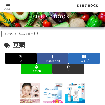
食品のカロリーや糖質などの栄養素がわかる！健康やダイエットに
ＤＩＥＴ ＢＯＯＫ
メニュー
ＤＩＥＴ ＢＯＯＫ
コンテンツはPRを含みます
豆類
X
Facebook
はてブ
LINE
コピー