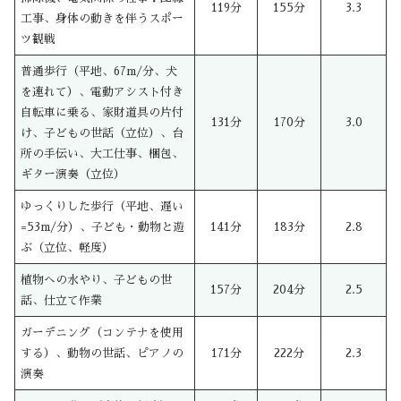
119分
155分
3.3
工事、身体の動きを伴うスポー
ツ観戦
普通歩行（平地、67m/分、犬
を連れて）、電動アシスト付き
自転車に乗る、家財道具の片付
131分
170分
3.0
け、子どもの世話（立位）、台
所の手伝い、大工仕事、梱包、
ギター演奏（立位）
ゆっくりした歩行（平地、遅い
=53m/分）、子ども・動物と遊
141分
183分
2.8
ぶ（立位、軽度）
植物への水やり、子どもの世
157分
204分
2.5
話、仕立て作業
ガーデニング（コンテナを使用
する）、動物の世話、ピアノの
171分
222分
2.3
演奏