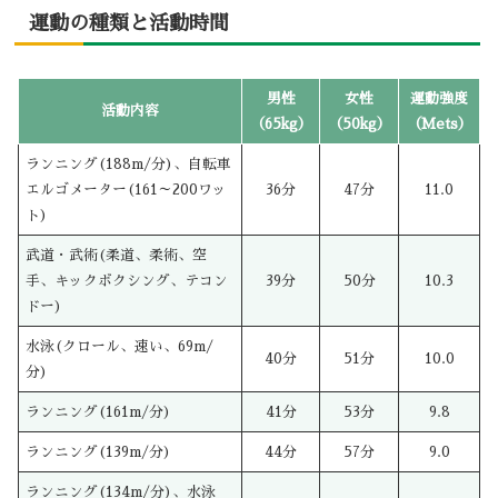
運動の種類と活動時間
男性
女性
運動強度
活動内容
（65kg）
（50kg）
（Mets）
ランニング(188m/分)、自転車
エルゴメーター(161～200ワッ
36分
47分
11.0
ト)
武道・武術(柔道、柔術、空
手、キックボクシング、テコン
39分
50分
10.3
ドー)
水泳(クロール、速い、69m/
40分
51分
10.0
分)
ランニング(161m/分)
41分
53分
9.8
ランニング(139m/分)
44分
57分
9.0
ランニング(134m/分)、水泳