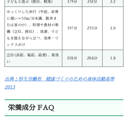
子どもと遊ぶ（座位、軽度）
179分
232分
2.2
ゆっくりした歩行（平地、非常
に遅い＝53m/分未満、散歩ま
たは家の中）、料理や食材の準
197分
255分
2.0
備（立位、座位）、洗濯、子ど
もを抱えながら立つ、洗車・ワ
ックスがけ
立位(会話、電話、読書)、皿洗
218分
284分
1.8
い
出典：厚生労働省 健康づくりのための身体活動基準
2013
栄養成分 FAQ