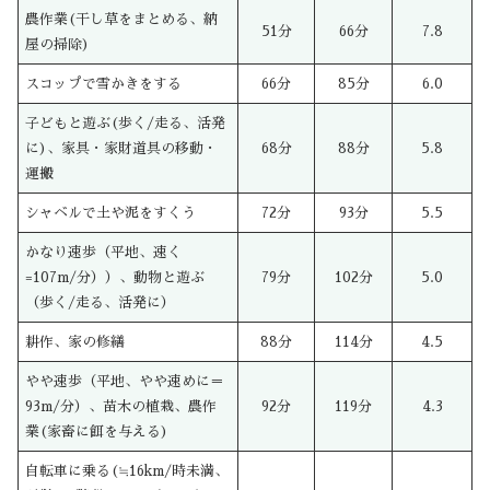
農作業(干し草をまとめる、納
51分
66分
7.8
屋の掃除)
スコップで雪かきをする
66分
85分
6.0
子どもと遊ぶ(歩く/走る、活発
に)、家具・家財道具の移動・
68分
88分
5.8
運搬
シャベルで土や泥をすくう
72分
93分
5.5
かなり速歩（平地、速く
=107m/分））、動物と遊ぶ
79分
102分
5.0
（歩く/走る、活発に）
耕作、家の修繕
88分
114分
4.5
やや速歩（平地、やや速めに＝
93m/分）、苗木の植栽、農作
92分
119分
4.3
業(家畜に餌を与える)
自転車に乗る(≒16km/時未満、