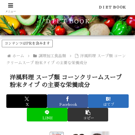
食品のカロリーや糖質などの栄養素がわかる！健康やダイエットに
ＤＩＥＴ ＢＯＯＫ
メニュー
ＤＩＥＴ ＢＯＯＫ
コンテンツはPRを含みます
ホーム
調理加工食品類
洋風料理 スープ類 コーン
クリームスープ 粉末タイプ の主要な栄養成分
洋風料理 スープ類 コーンクリームスープ
粉末タイプ の主要な栄養成分
X
Facebook
はてブ
LINE
コピー