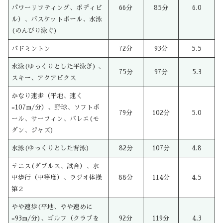
パワーリフティング、ボディビ
66分
85分
6.0
ル）、バスケットボール、水泳
(のんびり泳ぐ)
バドミントン
72分
93分
5.5
水泳(ゆっくりとした平泳ぎ) 、
75分
97分
5.3
スキー、アクアビクス
かなり速歩（平地、速く
=107m/分）、野球、ソフトボ
79分
102分
5.0
ール、サーフィン、バレエ(モ
ダン、ジャズ)
水泳(ゆっくりとした背泳)
82分
107分
4.8
テニス(ダブルス、試合）、水
中歩行（中等度）、ラジオ体操
88分
114分
4.5
第２
やや速歩(平地、やや速めに
=93m/分)、ゴルフ（クラブを
92分
119分
4.3