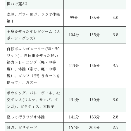
担いで運ぶ）
卓球、パワーヨガ、ラジオ体操
99分
128分
4.0
第１
全身を使ったテレビゲーム（ス
104分
135分
3.8
ポーツ・ダンス）
自転車エルゴメーター(30～50
ワット)、自体重を使った軽い
筋力トレーニング（軽・中等
113分
146分
3.5
度）、体操（家で、軽・中等
度）、ゴルフ（手引きカートを
使って）、カヌー
ボウリング、バレーボール、社
交ダンス(ワルツ、サンバ、タ
131分
170分
3.0
ンゴ)、ピラティス、太極拳
座って行うラジオ体操
141分
183分
2.8
ヨガ、ビリヤード
157分
204分
2.5