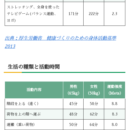
ストレッチング、全身を使った
テレビゲーム(バランス運動、
171分
222分
2.3
ヨガ)
出典：厚生労働省 健康づくりのための身体活動基準
2013
生活の種類と活動時間
男性
女性
運動強度
活動内容
（65kg）
（50kg）
（Mets）
階段を上る（速く）
45分
58分
8.8
荷物を上の階へ運ぶ
48分
62分
8.3
運搬（重い荷物）
50分
64分
8.0