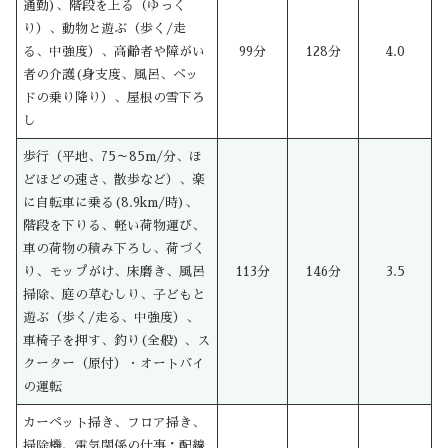
通勤)、階段を上る（ゆっく
り）、動物と遊ぶ（歩く/走
る、中強度）、高齢者や障がい
99分
128分
4.0
者の介護(身支度、風呂、ベッ
ドの乗り降り）、屋根の雪下ろ
し
歩行（平地、75～85m/分、ほ
どほどの速さ、散歩など）、楽
に自転車に乗る(8.9km/時)、
階段を下りる、軽い荷物運び、
車の荷物の積み下ろし、荷づく
り、モップがけ、床磨き、風呂
113分
146分
3.5
掃除、庭の草むしり、子どもと
遊ぶ（歩く/走る、中強度）、
車椅子を押す、釣り(全般) 、ス
クーター（原付）・オートバイ
の運転
カーペット掃き、フロア掃き、
掃除機、電気関係の仕事：配線