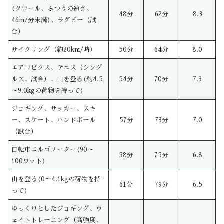
(クロール、ふつうの速さ、
48分
62分
8.3
46m/分未満)、ラグビー（試
合）
サイクリング（約20km/時）
50分
64分
8.0
エアロビクス、テニス（シング
ルス、試合）、山を登る(約4.5
54分
70分
7.3
～9.0kgの荷物を持って)
ジョギング、サッカー、スキ
ー、スケート、ハンドボール
57分
73分
7.0
（試合）
自転車エルゴメーター(90～
58分
75分
6.8
100ワット)
山を登る(0～4.1kgの荷物を持
61分
79分
6.5
って)
ゆっくりとしたジョギング、ウ
ェイトトレーニング（高強度、