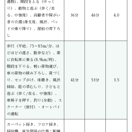
通勤)、階段を上る（ゆっく
り）、動物と遊ぶ（歩く/走
る、中強度）、高齢者や障がい
36分
46分
4.0
者の介護(身支度、風呂、ベッ
ドの乗り降り）、屋根の雪下ろ
し
歩行（平地、75～85m/分、ほ
どほどの速さ、散歩など）、楽
に自転車に乗る(8.9km/時)、
階段を下りる、軽い荷物運び、
車の荷物の積み下ろし、荷づく
り、モップがけ、床磨き、風呂
41分
53分
3.5
掃除、庭の草むしり、子どもと
遊ぶ（歩く/走る、中強度）、
車椅子を押す、釣り(全般) 、ス
クーター（原付）・オートバイ
の運転
カーペット掃き、フロア掃き、
掃除機、電気関係の仕事：配線