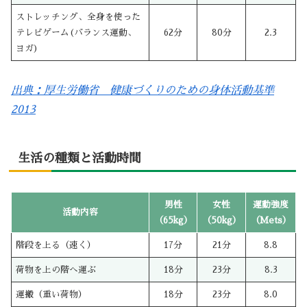
ストレッチング、全身を使った
テレビゲーム(バランス運動、
62分
80分
2.3
ヨガ)
出典：厚生労働省 健康づくりのための身体活動基準
2013
生活の種類と活動時間
男性
女性
運動強度
活動内容
（65kg）
（50kg）
（Mets）
階段を上る（速く）
17分
21分
8.8
荷物を上の階へ運ぶ
18分
23分
8.3
運搬（重い荷物）
18分
23分
8.0