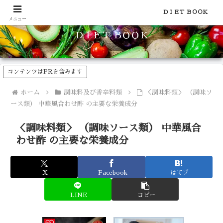
食品のカロリーや糖質などの栄養素がわかる！健康やダイエットに
ＤＩＥＴ ＢＯＯＫ
メニュー
ＤＩＥＴ ＢＯＯＫ
コンテンツはPRを含みます
ホーム
調味料及び香辛料類
＜調味料類＞ （調味ソ
ース類） 中華風合わせ酢 の主要な栄養成分
＜調味料類＞ （調味ソース類） 中華風合
わせ酢 の主要な栄養成分
X
Facebook
はてブ
LINE
コピー