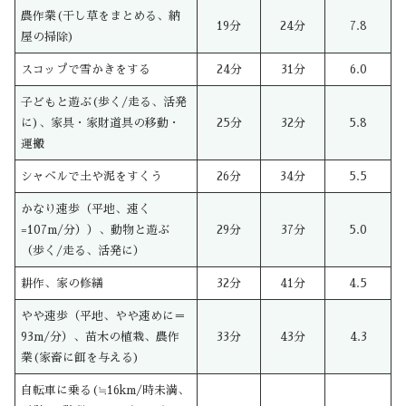
農作業(干し草をまとめる、納
19分
24分
7.8
屋の掃除)
スコップで雪かきをする
24分
31分
6.0
子どもと遊ぶ(歩く/走る、活発
に)、家具・家財道具の移動・
25分
32分
5.8
運搬
シャベルで土や泥をすくう
26分
34分
5.5
かなり速歩（平地、速く
=107m/分））、動物と遊ぶ
29分
37分
5.0
（歩く/走る、活発に）
耕作、家の修繕
32分
41分
4.5
やや速歩（平地、やや速めに＝
93m/分）、苗木の植栽、農作
33分
43分
4.3
業(家畜に餌を与える)
自転車に乗る(≒16km/時未満、