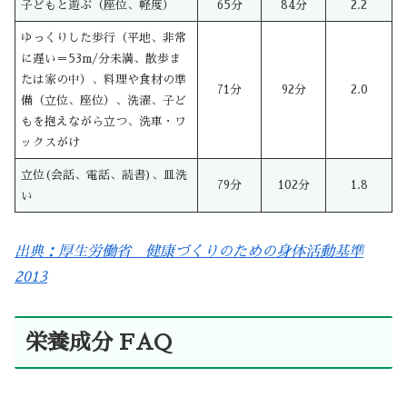
子どもと遊ぶ（座位、軽度）
65分
84分
2.2
ゆっくりした歩行（平地、非常
に遅い＝53m/分未満、散歩ま
たは家の中）、料理や食材の準
71分
92分
2.0
備（立位、座位）、洗濯、子ど
もを抱えながら立つ、洗車・ワ
ックスがけ
立位(会話、電話、読書)、皿洗
79分
102分
1.8
い
出典：厚生労働省 健康づくりのための身体活動基準
2013
栄養成分 FAQ