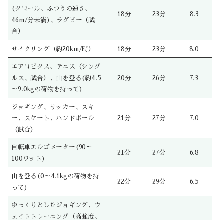
(クロール、ふつうの速さ、
18分
23分
8.3
46m/分未満)、ラグビー（試
合）
サイクリング（約20km/時）
18分
23分
8.0
エアロビクス、テニス（シング
ルス、試合）、山を登る(約4.5
20分
26分
7.3
～9.0kgの荷物を持って)
ジョギング、サッカー、スキ
ー、スケート、ハンドボール
21分
27分
7.0
（試合）
自転車エルゴメーター(90～
21分
27分
6.8
100ワット)
山を登る(0～4.1kgの荷物を持
22分
29分
6.5
って)
ゆっくりとしたジョギング、ウ
ェイトトレーニング（高強度、