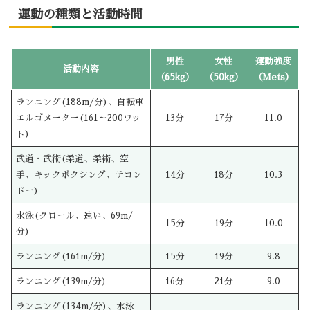
運動の種類と活動時間
男性
女性
運動強度
活動内容
（65kg）
（50kg）
（Mets）
ランニング(188m/分)、自転車
エルゴメーター(161～200ワッ
13分
17分
11.0
ト)
武道・武術(柔道、柔術、空
手、キックボクシング、テコン
14分
18分
10.3
ドー)
水泳(クロール、速い、69m/
15分
19分
10.0
分)
ランニング(161m/分)
15分
19分
9.8
ランニング(139m/分)
16分
21分
9.0
ランニング(134m/分)、水泳