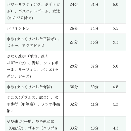
パワーリフティング、ボディビ
24分
31分
6.0
ル）、バスケットボール、水泳
(のんびり泳ぐ)
バドミントン
26分
34分
5.5
水泳(ゆっくりとした平泳ぎ) 、
27分
35分
5.3
スキー、アクアビクス
かなり速歩（平地、速く
=107m/分）、野球、ソフトボ
29分
37分
5.0
ール、サーフィン、バレエ(モ
ダン、ジャズ)
水泳(ゆっくりとした背泳)
30分
39分
4.8
テニス(ダブルス、試合）、水
中歩行（中等度）、ラジオ体操
32分
41分
4.5
第２
やや速歩(平地、やや速めに
=93m/分)、ゴルフ（クラブを
33分
43分
4.3