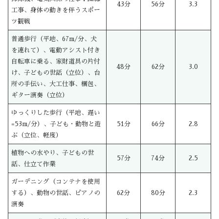
43分
56分
3.3
工事、身体の動きを伴うスポー
ツ観戦
普通歩行（平地、67m/分、犬
を連れて）、電動アシスト付き
自転車に乗る、家財道具の片付
48分
62分
3.0
け、子どもの世話（立位）、台
所の手伝い、大工仕事、梱包、
ギター演奏（立位）
ゆっくりした歩行（平地、遅い
=53m/分）、子ども・動物と遊
51分
66分
2.8
ぶ（立位、軽度）
植物への水やり、子どもの世
57分
74分
2.5
話、仕立て作業
ガーデニング（コンテナを使用
する）、動物の世話、ピアノの
62分
80分
2.3
演奏