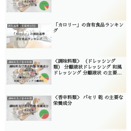
「カロリー」の含有食品ランキン
摂取基準（栄養成分別）
グ
＜調味料類＞ （ドレッシング
調味料及び香辛料類
類） 分離液状ドレッシング 和風
ドレッシング 分離液状 の主要な
栄養成分
＜香辛料類＞ パセリ 乾 の主要な
調味料及び香辛料類
栄養成分