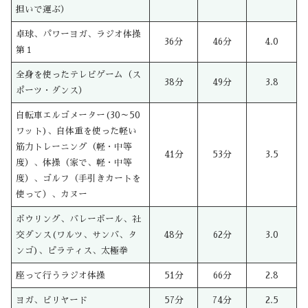
担いで運ぶ）
卓球、パワーヨガ、ラジオ体操
36分
46分
4.0
第１
全身を使ったテレビゲーム（ス
38分
49分
3.8
ポーツ・ダンス）
自転車エルゴメーター(30～50
ワット)、自体重を使った軽い
筋力トレーニング（軽・中等
41分
53分
3.5
度）、体操（家で、軽・中等
度）、ゴルフ（手引きカートを
使って）、カヌー
ボウリング、バレーボール、社
交ダンス(ワルツ、サンバ、タ
48分
62分
3.0
ンゴ)、ピラティス、太極拳
座って行うラジオ体操
51分
66分
2.8
ヨガ、ビリヤード
57分
74分
2.5