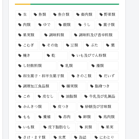
生
魚類
魚介類
畜肉類
野菜類
肉類
ゆで
穀類
うし
菓子類
果実類
調味料類
調味料及び香辛料類
こむぎ
その他
豆類
ぶた
葉
焼き
乾
いも及びでん粉類
し好飲料類
乳類
藻類
和生菓子・和半生菓子類
きのこ類
だいず
調理加工食品類
種実類
脂身つき
こめ
皮なし
油脂類
牛乳及び乳製品
かんきつ類
皮つき
砂糖及び甘味類
もも
養殖
赤肉
卵類
鳥肉類
いも類
皮下脂肪なし
貝類
果実
さけ・ます類
水煮
缶詰
にわとり