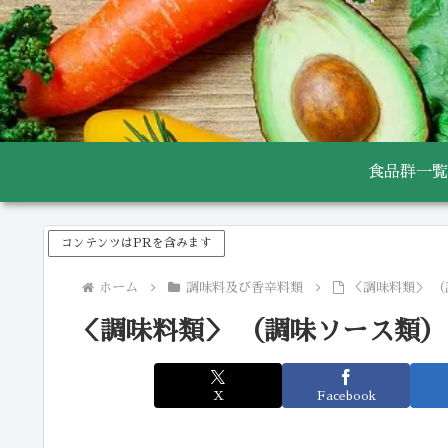
食品群一覧
コンテンツはPRを含みます
ホーム
調味料及び香辛料類
＜調味料類＞ （
＜調味料類＞ （調味ソース類）
X
Facebook