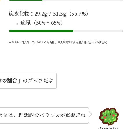
炭水化物：29.2g / 51.5g（56.7%）
→ 適量（50%～65%）
※各成分：可食部 100g あたりの含有量 / 三大栄養素の含有量合計（合計内の割合%）
素の割合」
のグラフだよ
めには、理想的なバランスが重要だね