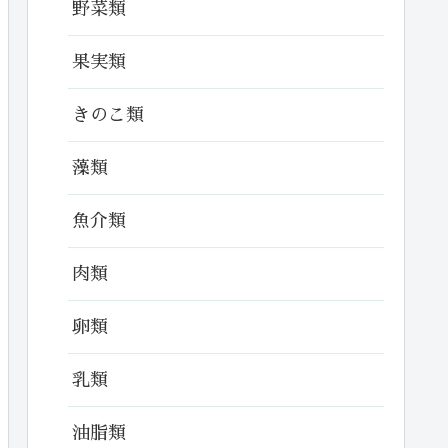
野菜類
果実類
きのこ類
藻類
魚介類
肉類
卵類
乳類
油脂類