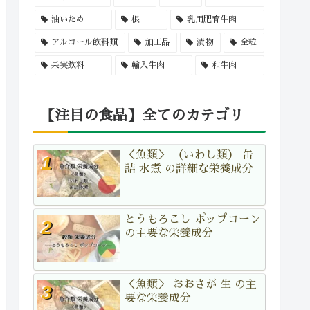
油いため
根
乳用肥育牛肉
アルコール飲料類
加工品
漬物
全粒
果実飲料
輸入牛肉
和牛肉
【注目の食品】全てのカテゴリ
＜魚類＞ （いわし類） 缶
詰 水煮 の詳細な栄養成分
とうもろこし ポップコーン
の主要な栄養成分
＜魚類＞ おおさが 生 の主
要な栄養成分