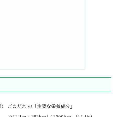
類） ごまだれ の「主要な栄養成分」
カロリー：282kcal / 2000kcal（14.1%）