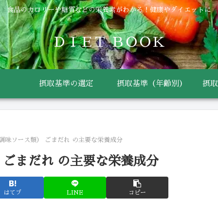
食品のカロリーや糖質などの栄養素がわかる！健康やダイエットに
ＤＩＥＴ ＢＯＯＫ
摂取基準の選定
摂取基準（年齢別）
摂取
調味ソース類） ごまだれ の主要な栄養成分
 ごまだれ の主要な栄養成分
はてブ
LINE
コピー