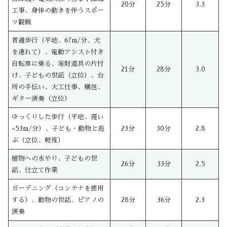
20分
25分
3.3
工事、身体の動きを伴うスポー
ツ観戦
普通歩行（平地、67m/分、犬
を連れて）、電動アシスト付き
自転車に乗る、家財道具の片付
21分
28分
3.0
け、子どもの世話（立位）、台
所の手伝い、大工仕事、梱包、
ギター演奏（立位）
ゆっくりした歩行（平地、遅い
=53m/分）、子ども・動物と遊
23分
30分
2.8
ぶ（立位、軽度）
植物への水やり、子どもの世
26分
33分
2.5
話、仕立て作業
ガーデニング（コンテナを使用
する）、動物の世話、ピアノの
28分
36分
2.3
演奏