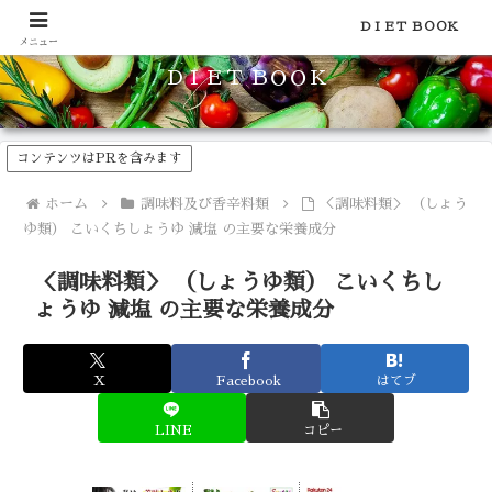
食品のカロリーや糖質などの栄養素がわかる！健康やダイエットに
ＤＩＥＴ ＢＯＯＫ
メニュー
ＤＩＥＴ ＢＯＯＫ
コンテンツはPRを含みます
ホーム
調味料及び香辛料類
＜調味料類＞ （しょう
ゆ類） こいくちしょうゆ 減塩 の主要な栄養成分
＜調味料類＞ （しょうゆ類） こいくちし
ょうゆ 減塩 の主要な栄養成分
X
Facebook
はてブ
LINE
コピー