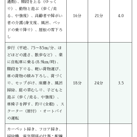
通勤)、階段を上る（ゆっく
り）、動物と遊ぶ（歩く/走
る、中強度）、高齢者や障がい
16分
21分
4.0
者の介護(身支度、風呂、ベッ
ドの乗り降り）、屋根の雪下ろ
し
歩行（平地、75～85m/分、ほ
どほどの速さ、散歩など）、楽
に自転車に乗る(8.9km/時)、
階段を下りる、軽い荷物運び、
車の荷物の積み下ろし、荷づく
り、モップがけ、床磨き、風呂
18分
24分
3.5
掃除、庭の草むしり、子どもと
遊ぶ（歩く/走る、中強度）、
車椅子を押す、釣り(全般) 、ス
クーター（原付）・オートバイ
の運転
カーペット掃き、フロア掃き、
掃除機、電気関係の仕事：配線