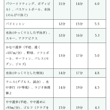
パワーリフティング、ボディビ
11分
14分
6.0
ル）、バスケットボール、水泳
(のんびり泳ぐ)
バドミントン
12分
15分
5.5
水泳(ゆっくりとした平泳ぎ) 、
12分
16分
5.3
スキー、アクアビクス
かなり速歩（平地、速く
=107m/分）、野球、ソフトボ
13分
17分
5.0
ール、サーフィン、バレエ(モ
ダン、ジャズ)
水泳(ゆっくりとした背泳)
14分
17分
4.8
テニス(ダブルス、試合）、水
中歩行（中等度）、ラジオ体操
14分
19分
4.5
第２
やや速歩(平地、やや速めに
=93m/分)、ゴルフ（クラブを
15分
19分
4.3