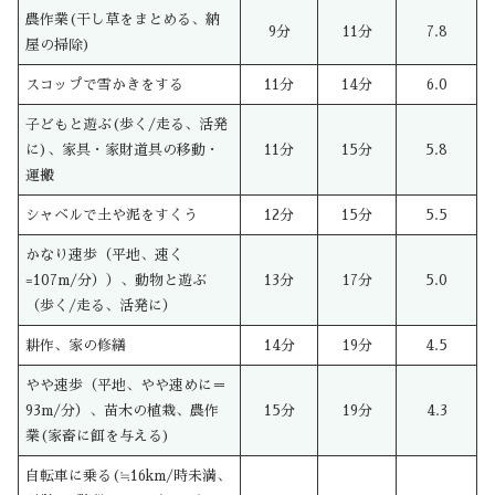
農作業(干し草をまとめる、納
9分
11分
7.8
屋の掃除)
スコップで雪かきをする
11分
14分
6.0
子どもと遊ぶ(歩く/走る、活発
に)、家具・家財道具の移動・
11分
15分
5.8
運搬
シャベルで土や泥をすくう
12分
15分
5.5
かなり速歩（平地、速く
=107m/分））、動物と遊ぶ
13分
17分
5.0
（歩く/走る、活発に）
耕作、家の修繕
14分
19分
4.5
やや速歩（平地、やや速めに＝
93m/分）、苗木の植栽、農作
15分
19分
4.3
業(家畜に餌を与える)
自転車に乗る(≒16km/時未満、