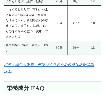
子どもと遊ぶ（座位、軽度）
29分
38分
2.2
ゆっくりした歩行（平地、非常
に遅い＝53m/分未満、散歩ま
たは家の中）、料理や食材の準
32分
41分
2.0
備（立位、座位）、洗濯、子ど
もを抱えながら立つ、洗車・ワ
ックスがけ
立位(会話、電話、読書)、皿洗
35分
46分
1.8
い
出典：厚生労働省 健康づくりのための身体活動基準
2013
栄養成分 FAQ