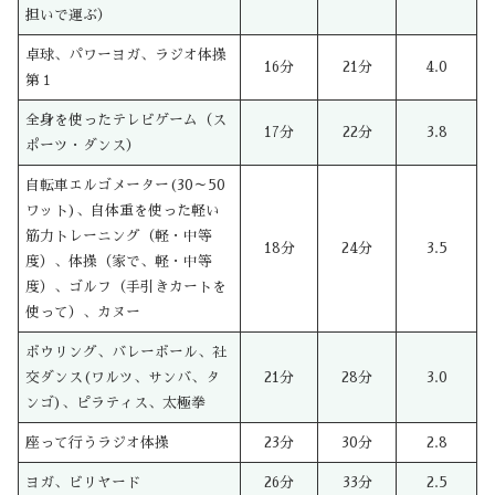
担いで運ぶ）
卓球、パワーヨガ、ラジオ体操
16分
21分
4.0
第１
全身を使ったテレビゲーム（ス
17分
22分
3.8
ポーツ・ダンス）
自転車エルゴメーター(30～50
ワット)、自体重を使った軽い
筋力トレーニング（軽・中等
18分
24分
3.5
度）、体操（家で、軽・中等
度）、ゴルフ（手引きカートを
使って）、カヌー
ボウリング、バレーボール、社
交ダンス(ワルツ、サンバ、タ
21分
28分
3.0
ンゴ)、ピラティス、太極拳
座って行うラジオ体操
23分
30分
2.8
ヨガ、ビリヤード
26分
33分
2.5