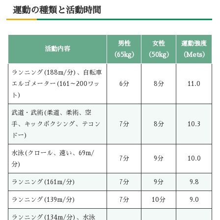
運動の種類と活動時間
男性
女性
運動強度
活動内容
（65kg）
（50kg）
（Mets）
ランニング(188m/分)、自転車
エルゴメーター(161～200ワッ
6分
8分
11.0
ト)
武道・武術(柔道、柔術、空
手、キックボクシング、テコン
7分
8分
10.3
ドー)
水泳(クロール、速い、69m/
7分
9分
10.0
分)
ランニング(161m/分)
7分
9分
9.8
ランニング(139m/分)
7分
10分
9.0
ランニング(134m/分)、水泳