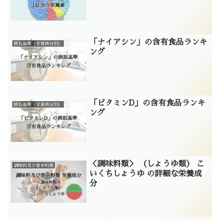
「ナイアシン」の含有食品ランキ
摂取基準（栄養成分別）
ング
「ビタミンD」の含有食品ランキ
摂取基準（栄養成分別）
ング
＜調味料類＞ （しょうゆ類） こ
調味料及び香辛料類
いくちしょうゆ の詳細な栄養成
分