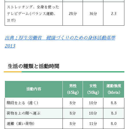
ストレッチング、全身を使った
テレビゲーム(バランス運動、
28分
36分
2.3
ヨガ)
出典：厚生労働省 健康づくりのための身体活動基準
2013
生活の種類と活動時間
男性
女性
運動強度
活動内容
（65kg）
（50kg）
（Mets）
階段を上る（速く）
8分
10分
8.8
荷物を上の階へ運ぶ
8分
10分
8.3
運搬（重い荷物）
8分
11分
8.0