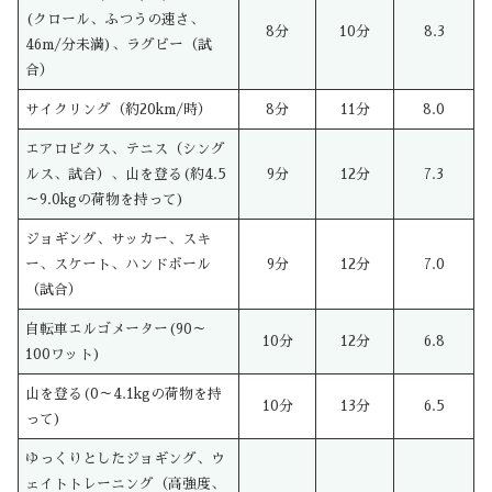
(クロール、ふつうの速さ、
8分
10分
8.3
46m/分未満)、ラグビー（試
合）
サイクリング（約20km/時）
8分
11分
8.0
エアロビクス、テニス（シング
ルス、試合）、山を登る(約4.5
9分
12分
7.3
～9.0kgの荷物を持って)
ジョギング、サッカー、スキ
ー、スケート、ハンドボール
9分
12分
7.0
（試合）
自転車エルゴメーター(90～
10分
12分
6.8
100ワット)
山を登る(0～4.1kgの荷物を持
10分
13分
6.5
って)
ゆっくりとしたジョギング、ウ
ェイトトレーニング（高強度、