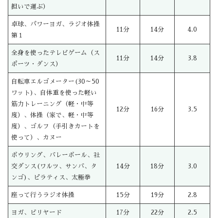
担いで運ぶ）
卓球、パワーヨガ、ラジオ体操
11分
14分
4.0
第１
全身を使ったテレビゲーム（ス
11分
14分
3.8
ポーツ・ダンス）
自転車エルゴメーター(30～50
ワット)、自体重を使った軽い
筋力トレーニング（軽・中等
12分
16分
3.5
度）、体操（家で、軽・中等
度）、ゴルフ（手引きカートを
使って）、カヌー
ボウリング、バレーボール、社
交ダンス(ワルツ、サンバ、タ
14分
18分
3.0
ンゴ)、ピラティス、太極拳
座って行うラジオ体操
15分
19分
2.8
ヨガ、ビリヤード
17分
22分
2.5