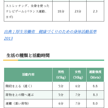
ストレッチング、全身を使った
テレビゲーム(バランス運動、
18分
23分
2.3
ヨガ)
出典：厚生労働省 健康づくりのための身体活動基準
2013
生活の種類と活動時間
男性
女性
運動強度
活動内容
（65kg）
（50kg）
（Mets）
階段を上る（速く）
5分
6分
8.8
荷物を上の階へ運ぶ
5分
7分
8.3
運搬（重い荷物）
6分
7分
8.0