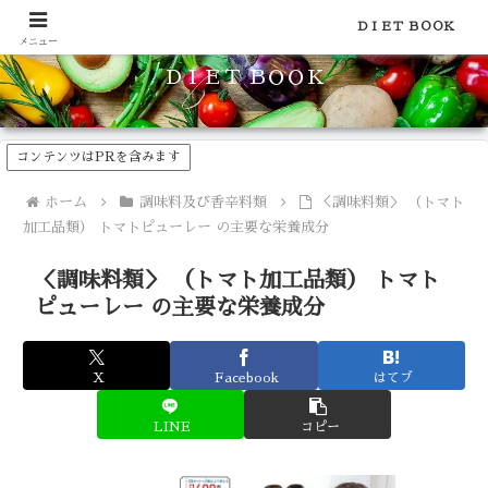
食品のカロリーや糖質などの栄養素がわかる！健康やダイエットに
ＤＩＥＴ ＢＯＯＫ
メニュー
ＤＩＥＴ ＢＯＯＫ
コンテンツはPRを含みます
ホーム
調味料及び香辛料類
＜調味料類＞ （トマト
加工品類） トマトピューレー の主要な栄養成分
＜調味料類＞ （トマト加工品類） トマト
ピューレー の主要な栄養成分
X
Facebook
はてブ
LINE
コピー