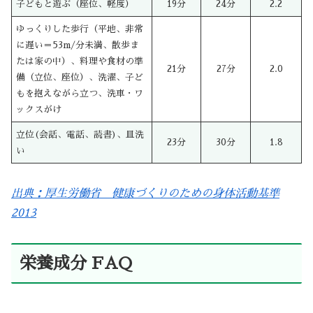
子どもと遊ぶ（座位、軽度）
19分
24分
2.2
ゆっくりした歩行（平地、非常
に遅い＝53m/分未満、散歩ま
たは家の中）、料理や食材の準
21分
27分
2.0
備（立位、座位）、洗濯、子ど
もを抱えながら立つ、洗車・ワ
ックスがけ
立位(会話、電話、読書)、皿洗
23分
30分
1.8
い
出典：厚生労働省 健康づくりのための身体活動基準
2013
栄養成分 FAQ