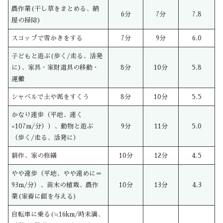
農作業(干し草をまとめる、納
6分
7分
7.8
屋の掃除)
スコップで雪かきをする
7分
9分
6.0
子どもと遊ぶ(歩く/走る、活発
に)、家具・家財道具の移動・
8分
10分
5.8
運搬
シャベルで土や泥をすくう
8分
10分
5.5
かなり速歩（平地、速く
=107m/分））、動物と遊ぶ
9分
11分
5.0
（歩く/走る、活発に）
耕作、家の修繕
10分
12分
4.5
やや速歩（平地、やや速めに＝
93m/分）、苗木の植栽、農作
10分
13分
4.3
業(家畜に餌を与える)
自転車に乗る(≒16km/時未満、