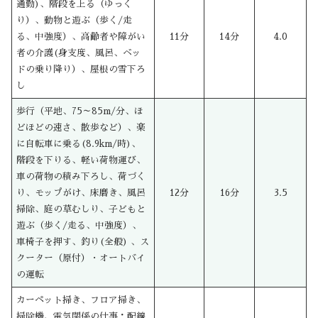
通勤)、階段を上る（ゆっく
り）、動物と遊ぶ（歩く/走
る、中強度）、高齢者や障がい
11分
14分
4.0
者の介護(身支度、風呂、ベッ
ドの乗り降り）、屋根の雪下ろ
し
歩行（平地、75～85m/分、ほ
どほどの速さ、散歩など）、楽
に自転車に乗る(8.9km/時)、
階段を下りる、軽い荷物運び、
車の荷物の積み下ろし、荷づく
り、モップがけ、床磨き、風呂
12分
16分
3.5
掃除、庭の草むしり、子どもと
遊ぶ（歩く/走る、中強度）、
車椅子を押す、釣り(全般) 、ス
クーター（原付）・オートバイ
の運転
カーペット掃き、フロア掃き、
掃除機、電気関係の仕事：配線