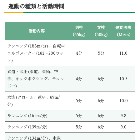
運動の種類と活動時間
男性
女性
運動強度
活動内容
（65kg）
（50kg）
（Mets）
ランニング(188m/分)、自転車
エルゴメーター(161～200ワッ
4分
5分
11.0
ト)
武道・武術(柔道、柔術、空
手、キックボクシング、テコン
4分
6分
10.3
ドー)
水泳(クロール、速い、69m/
5分
6分
10.0
分)
ランニング(161m/分)
5分
6分
9.8
ランニング(139m/分)
5分
6分
9.0
ランニング(134m/分)、水泳