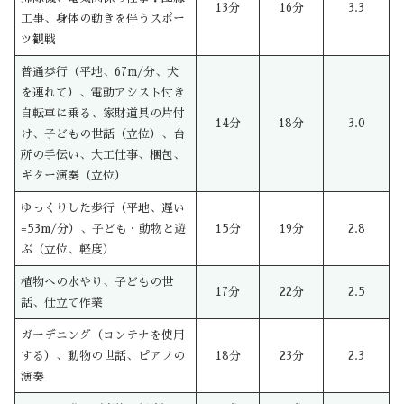
13分
16分
3.3
工事、身体の動きを伴うスポー
ツ観戦
普通歩行（平地、67m/分、犬
を連れて）、電動アシスト付き
自転車に乗る、家財道具の片付
14分
18分
3.0
け、子どもの世話（立位）、台
所の手伝い、大工仕事、梱包、
ギター演奏（立位）
ゆっくりした歩行（平地、遅い
=53m/分）、子ども・動物と遊
15分
19分
2.8
ぶ（立位、軽度）
植物への水やり、子どもの世
17分
22分
2.5
話、仕立て作業
ガーデニング（コンテナを使用
する）、動物の世話、ピアノの
18分
23分
2.3
演奏