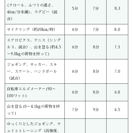
(クロール、ふつうの速さ、
5分
7分
8.3
46m/分未満)、ラグビー（試
合）
サイクリング（約20km/時）
6分
7分
8.0
エアロビクス、テニス（シング
ルス、試合）、山を登る(約4.5
6分
8分
7.3
～9.0kgの荷物を持って)
ジョギング、サッカー、スキ
ー、スケート、ハンドボール
6分
8分
7.0
（試合）
自転車エルゴメーター(90～
6分
8分
6.8
100ワット)
山を登る(0～4.1kgの荷物を持
7分
9分
6.5
って)
ゆっくりとしたジョギング、ウ
ェイトトレーニング（高強度、