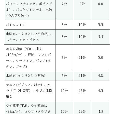
パワーリフティング、ボディビ
7分
9分
6.0
ル）、バスケットボール、水泳
(のんびり泳ぐ)
バドミントン
8分
10分
5.5
水泳(ゆっくりとした平泳ぎ) 、
8分
10分
5.3
スキー、アクアビクス
かなり速歩（平地、速く
=107m/分）、野球、ソフトボ
9分
11分
5.0
ール、サーフィン、バレエ(モ
ダン、ジャズ)
水泳(ゆっくりとした背泳)
9分
11分
4.8
テニス(ダブルス、試合）、水
中歩行（中等度）、ラジオ体操
10分
12分
4.5
第２
やや速歩(平地、やや速めに
=93m/分)、ゴルフ（クラブを
10分
13分
4.3