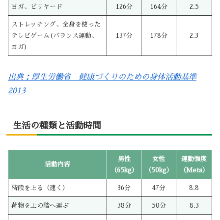
ヨガ、ビリヤード
126分
164分
2.5
ストレッチング、全身を使った
テレビゲーム(バランス運動、
137分
178分
2.3
ヨガ)
出典：厚生労働省 健康づくりのための身体活動基準
2013
生活の種類と活動時間
男性
女性
運動強度
活動内容
（65kg）
（50kg）
（Mets）
階段を上る（速く）
36分
47分
8.8
荷物を上の階へ運ぶ
38分
50分
8.3