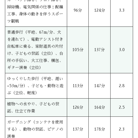
掃除機、電気関係の仕事：配線
96分
124分
3.3
工事、身体の動きを伴うスポー
ツ観戦
普通歩行（平地、67m/分、犬
を連れて）、電動アシスト付き
自転車に乗る、家財道具の片付
105分
137分
3.0
け、子どもの世話（立位）、台
所の手伝い、大工仕事、梱包、
ギター演奏（立位）
ゆっくりした歩行（平地、遅い
=53m/分）、子ども・動物と遊
113分
147分
2.8
ぶ（立位、軽度）
植物への水やり、子どもの世
126分
164分
2.5
話、仕立て作業
ガーデニング（コンテナを使用
する）、動物の世話、ピアノの
137分
178分
2.3
演奏