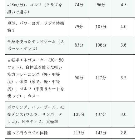
=93m/分)、ゴルフ（クラブを
74分
96分
4.3
担いで運ぶ）
卓球、パワーヨガ、ラジオ体操
79分
103分
4.0
第１
全身を使ったテレビゲーム（ス
83分
108分
3.8
ポーツ・ダンス）
自転車エルゴメーター(30～50
ワット)、自体重を使った軽い
筋力トレーニング（軽・中等
90分
117分
3.5
度）、体操（家で、軽・中等
度）、ゴルフ（手引きカートを
使って）、カヌー
ボウリング、バレーボール、社
交ダンス(ワルツ、サンバ、タ
105分
137分
3.0
ンゴ)、ピラティス、太極拳
座って行うラジオ体操
113分
147分
2.8