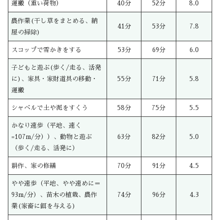
運搬（重い荷物）
40分
52分
8.0
農作業(干し草をまとめる、納
41分
53分
7.8
屋の掃除)
スコップで雪かきをする
53分
69分
6.0
子どもと遊ぶ(歩く/走る、活発
に)、家具・家財道具の移動・
55分
71分
5.8
運搬
シャベルで土や泥をすくう
58分
75分
5.5
かなり速歩（平地、速く
=107m/分））、動物と遊ぶ
63分
82分
5.0
（歩く/走る、活発に）
耕作、家の修繕
70分
91分
4.5
やや速歩（平地、やや速めに＝
93m/分）、苗木の植栽、農作
74分
96分
4.3
業(家畜に餌を与える)