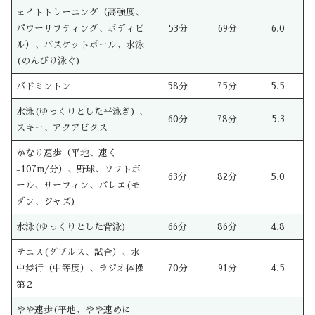
ェイトトレーニング（高強度、
パワーリフティング、ボディビ
53分
69分
6.0
ル）、バスケットボール、水泳
(のんびり泳ぐ)
バドミントン
58分
75分
5.5
水泳(ゆっくりとした平泳ぎ) 、
60分
78分
5.3
スキー、アクアビクス
かなり速歩（平地、速く
=107m/分）、野球、ソフトボ
63分
82分
5.0
ール、サーフィン、バレエ(モ
ダン、ジャズ)
水泳(ゆっくりとした背泳)
66分
86分
4.8
テニス(ダブルス、試合）、水
中歩行（中等度）、ラジオ体操
70分
91分
4.5
第２
やや速歩(平地、やや速めに