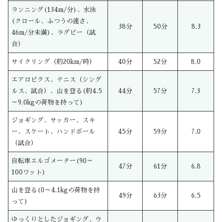
ランニング(134m/分)、水泳
(クロール、ふつうの速さ、
38分
50分
8.3
46m/分未満)、ラグビー（試
合）
サイクリング（約20km/時）
40分
52分
8.0
エアロビクス、テニス（シング
ルス、試合）、山を登る(約4.5
44分
57分
7.3
～9.0kgの荷物を持って)
ジョギング、サッカー、スキ
ー、スケート、ハンドボール
45分
59分
7.0
（試合）
自転車エルゴメーター(90～
47分
61分
6.8
100ワット)
山を登る(0～4.1kgの荷物を持
49分
63分
6.5
って)
ゆっくりとしたジョギング、ウ