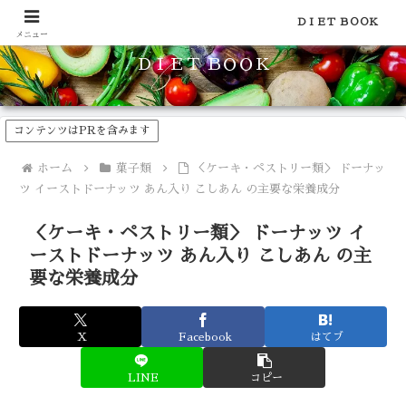
食品のカロリーや糖質などの栄養素がわかる！健康やダイエットに
ＤＩＥＴ ＢＯＯＫ
メニュー
ＤＩＥＴ ＢＯＯＫ
コンテンツはPRを含みます
ホーム
菓子類
＜ケーキ・ペストリー類＞ ドーナッ
ツ イーストドーナッツ あん入り こしあん の主要な栄養成分
＜ケーキ・ペストリー類＞ ドーナッツ イ
ーストドーナッツ あん入り こしあん の主
要な栄養成分
X
Facebook
はてブ
LINE
コピー