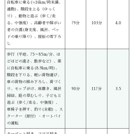
自転車に乗る(≒16km/時未満、
通勤)、階段を上る（ゆっく
り）、動物と遊ぶ（歩く/走
る、中強度）、高齢者や障がい
79分
103分
4.0
者の介護(身支度、風呂、ベッ
ドの乗り降り）、屋根の雪下ろ
し
歩行（平地、75～85m/分、ほ
どほどの速さ、散歩など）、楽
に自転車に乗る(8.9km/時)、
階段を下りる、軽い荷物運び、
車の荷物の積み下ろし、荷づく
り、モップがけ、床磨き、風呂
90分
117分
3.5
掃除、庭の草むしり、子どもと
遊ぶ（歩く/走る、中強度）、
車椅子を押す、釣り(全般) 、ス
クーター（原付）・オートバイ
の運転
カーペット掃き、フロア掃き、