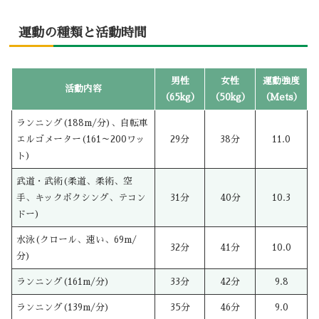
運動の種類と活動時間
男性
女性
運動強度
活動内容
（65kg）
（50kg）
（Mets）
ランニング(188m/分)、自転車
エルゴメーター(161～200ワッ
29分
38分
11.0
ト)
武道・武術(柔道、柔術、空
手、キックボクシング、テコン
31分
40分
10.3
ドー)
水泳(クロール、速い、69m/
32分
41分
10.0
分)
ランニング(161m/分)
33分
42分
9.8
ランニング(139m/分)
35分
46分
9.0