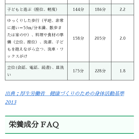
子どもと遊ぶ（座位、軽度）
144分
186分
2.2
ゆっくりした歩行（平地、非常
に遅い＝53m/分未満、散歩ま
たは家の中）、料理や食材の準
158分
205分
2.0
備（立位、座位）、洗濯、子ど
もを抱えながら立つ、洗車・ワ
ックスがけ
立位(会話、電話、読書)、皿洗
175分
228分
1.8
い
出典：厚生労働省 健康づくりのための身体活動基準
2013
栄養成分 FAQ