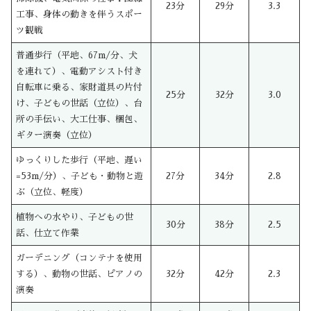
23分
29分
3.3
工事、身体の動きを伴うスポー
ツ観戦
普通歩行（平地、67m/分、犬
を連れて）、電動アシスト付き
自転車に乗る、家財道具の片付
25分
32分
3.0
け、子どもの世話（立位）、台
所の手伝い、大工仕事、梱包、
ギター演奏（立位）
ゆっくりした歩行（平地、遅い
=53m/分）、子ども・動物と遊
27分
34分
2.8
ぶ（立位、軽度）
植物への水やり、子どもの世
30分
38分
2.5
話、仕立て作業
ガーデニング（コンテナを使用
する）、動物の世話、ピアノの
32分
42分
2.3
演奏