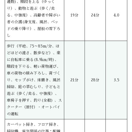
通勤)、階段を上る（ゆっく
り）、動物と遊ぶ（歩く/走
る、中強度）、高齢者や障がい
19分
24分
4.0
者の介護(身支度、風呂、ベッ
ドの乗り降り）、屋根の雪下ろ
し
歩行（平地、75～85m/分、ほ
どほどの速さ、散歩など）、楽
に自転車に乗る(8.9km/時)、
階段を下りる、軽い荷物運び、
車の荷物の積み下ろし、荷づく
り、モップがけ、床磨き、風呂
21分
28分
3.5
掃除、庭の草むしり、子どもと
遊ぶ（歩く/走る、中強度）、
車椅子を押す、釣り(全般) 、ス
クーター（原付）・オートバイ
の運転
カーペット掃き、フロア掃き、
掃除機、電気関係の仕事：配線