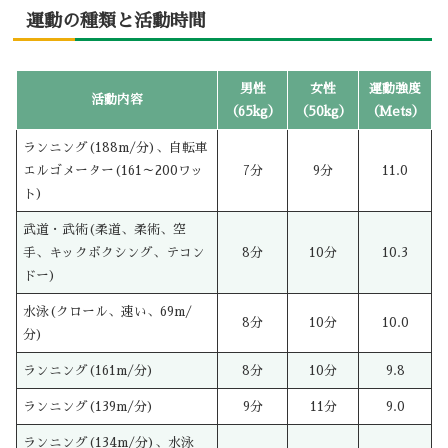
運動の種類と活動時間
男性
女性
運動強度
活動内容
（65kg）
（50kg）
（Mets）
ランニング(188m/分)、自転車
エルゴメーター(161～200ワッ
7分
9分
11.0
ト)
武道・武術(柔道、柔術、空
手、キックボクシング、テコン
8分
10分
10.3
ドー)
水泳(クロール、速い、69m/
8分
10分
10.0
分)
ランニング(161m/分)
8分
10分
9.8
ランニング(139m/分)
9分
11分
9.0
ランニング(134m/分)、水泳