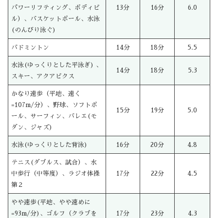
パワーリフティング、ボディビ
13分
16分
6.0
ル）、バスケットボール、水泳
(のんびり泳ぐ)
バドミントン
14分
18分
5.5
水泳(ゆっくりとした平泳ぎ) 、
14分
18分
5.3
スキー、アクアビクス
かなり速歩（平地、速く
=107m/分）、野球、ソフトボ
15分
19分
5.0
ール、サーフィン、バレエ(モ
ダン、ジャズ)
水泳(ゆっくりとした背泳)
16分
20分
4.8
テニス(ダブルス、試合）、水
中歩行（中等度）、ラジオ体操
17分
22分
4.5
第２
やや速歩(平地、やや速めに
=93m/分)、ゴルフ（クラブを
17分
23分
4.3