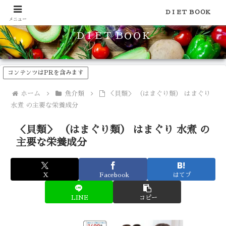
食品のカロリーや糖質などの栄養素がわかる！健康やダイエットに
ＤＩＥＴ ＢＯＯＫ
メニュー
ＤＩＥＴ ＢＯＯＫ
コンテンツはPRを含みます
ホーム
魚介類
＜貝類＞ （はまぐり類） はまぐり
水煮 の主要な栄養成分
＜貝類＞ （はまぐり類） はまぐり 水煮 の
主要な栄養成分
X
Facebook
はてブ
LINE
コピー