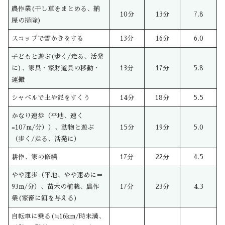
農作業(干し草をまとめる、納
10分
13分
7.8
屋の掃除)
スコップで雪かきをする
13分
16分
6.0
子どもと遊ぶ(歩く/走る、活発
に)、家具・家財道具の移動・
13分
17分
5.8
運搬
シャベルで土や泥をすくう
14分
18分
5.5
かなり速歩（平地、速く
=107m/分））、動物と遊ぶ
15分
19分
5.0
（歩く/走る、活発に）
耕作、家の修繕
17分
22分
4.5
やや速歩（平地、やや速めに＝
93m/分）、苗木の植栽、農作
17分
23分
4.3
業(家畜に餌を与える)
自転車に乗る(≒16km/時未満、