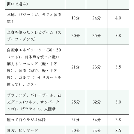
担いで運ぶ）
卓球、パワーヨガ、ラジオ体操
19分
24分
4.0
第１
全身を使ったテレビゲーム（ス
20分
25分
3.8
ポーツ・ダンス）
自転車エルゴメーター(30～50
ワット)、自体重を使った軽い
筋力トレーニング（軽・中等
21分
28分
3.5
度）、体操（家で、軽・中等
度）、ゴルフ（手引きカートを
使って）、カヌー
ボウリング、バレーボール、社
交ダンス(ワルツ、サンバ、タ
25分
32分
3.0
ンゴ)、ピラティス、太極拳
座って行うラジオ体操
27分
34分
2.8
ヨガ、ビリヤード
30分
38分
2.5