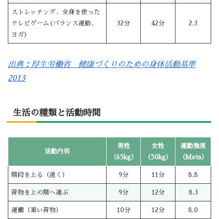
ストレッチング、全身を使った
テレビゲーム(バランス運動、
32分
42分
2.3
ヨガ)
出典：厚生労働省 健康づくりのための身体活動基準
2013
生活の種類と活動時間
男性
女性
運動強度
活動内容
（65kg）
（50kg）
（Mets）
階段を上る（速く）
9分
11分
8.8
荷物を上の階へ運ぶ
9分
12分
8.3
運搬（重い荷物）
10分
12分
8.0