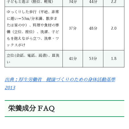
子どもと遊ぶ（座位、軽度）
34分
44分
2.2
ゆっくりした歩行（平地、非常
に遅い＝53m/分未満、散歩ま
たは家の中）、料理や食材の準
37分
48分
2.0
備（立位、座位）、洗濯、子ど
もを抱えながら立つ、洗車・ワ
ックスがけ
立位(会話、電話、読書)、皿洗
41分
53分
1.8
い
出典：厚生労働省 健康づくりのための身体活動基準
2013
栄養成分 FAQ