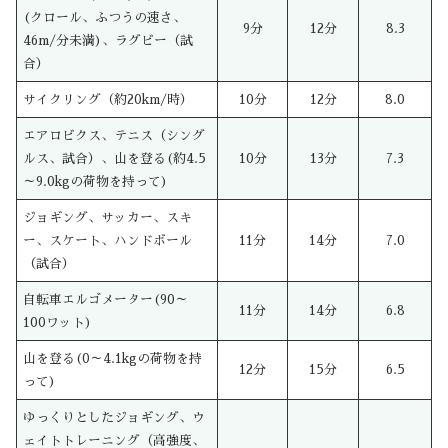
(クロール、ふつうの速さ、
9分
12分
8.3
46m/分未満)、ラグビー（試
合）
サイクリング（約20km/時）
10分
12分
8.0
エアロビクス、テニス（シング
ルス、試合）、山を登る(約4.5
10分
13分
7.3
～9.0kgの荷物を持って)
ジョギング、サッカー、スキ
ー、スケート、ハンドボール
11分
14分
7.0
（試合）
自転車エルゴメーター(90～
11分
14分
6.8
100ワット)
山を登る(0～4.1kgの荷物を持
12分
15分
6.5
って)
ゆっくりとしたジョギング、ウ
ェイトトレーニング（高強度、