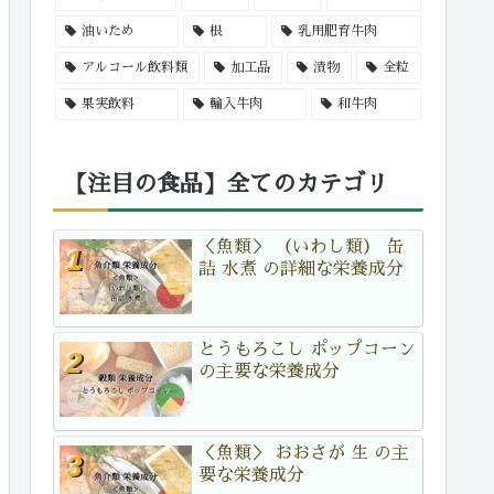
油いため
根
乳用肥育牛肉
アルコール飲料類
加工品
漬物
全粒
果実飲料
輸入牛肉
和牛肉
【注目の食品】全てのカテゴリ
＜魚類＞ （いわし類） 缶
詰 水煮 の詳細な栄養成分
とうもろこし ポップコーン
の主要な栄養成分
＜魚類＞ おおさが 生 の主
要な栄養成分