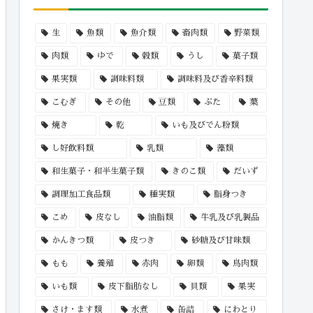
生
魚類
魚介類
畜肉類
野菜類
肉類
ゆで
穀類
うし
菓子類
果実類
調味料類
調味料及び香辛料類
こむぎ
その他
豆類
ぶた
葉
焼き
乾
いも及びでん粉類
し好飲料類
乳類
藻類
和生菓子・和半生菓子類
きのこ類
だいず
調理加工食品類
種実類
脂身つき
こめ
皮なし
油脂類
牛乳及び乳製品
かんきつ類
皮つき
砂糖及び甘味類
もも
養殖
赤肉
卵類
鳥肉類
いも類
皮下脂肪なし
貝類
果実
さけ・ます類
水煮
缶詰
にわとり