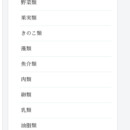
野菜類
果実類
きのこ類
藻類
魚介類
肉類
卵類
乳類
油脂類