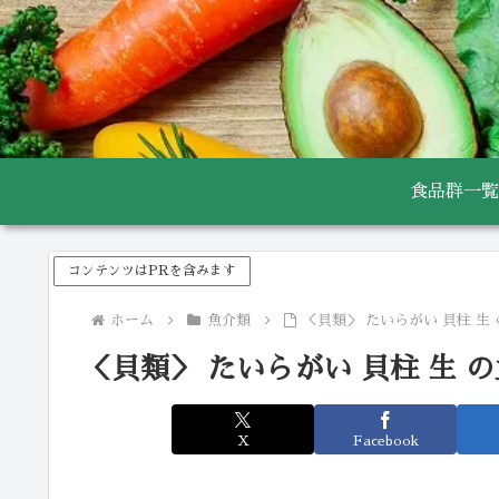
食品群一覧
コンテンツはPRを含みます
ホーム
魚介類
＜貝類＞ たいらがい 貝柱 生
＜貝類＞ たいらがい 貝柱 生 
X
Facebook