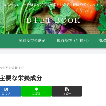
食品のカロリーや糖質などの栄養素がわかる！健康やダイエットに
ＤＩＥＴ ＢＯＯＫ
摂取基準の選定
摂取基準（年齢別）
摂取
 の主要な栄養成分
の主要な栄養成分
はてブ
LINE
コピー