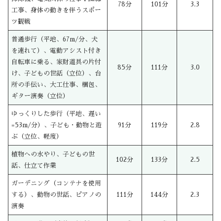
78分
101分
3.3
工事、身体の動きを伴うスポー
ツ観戦
普通歩行（平地、67m/分、犬
を連れて）、電動アシスト付き
自転車に乗る、家財道具の片付
85分
111分
3.0
け、子どもの世話（立位）、台
所の手伝い、大工仕事、梱包、
ギター演奏（立位）
ゆっくりした歩行（平地、遅い
=53m/分）、子ども・動物と遊
91分
119分
2.8
ぶ（立位、軽度）
植物への水やり、子どもの世
102分
133分
2.5
話、仕立て作業
ガーデニング（コンテナを使用
する）、動物の世話、ピアノの
111分
144分
2.3
演奏