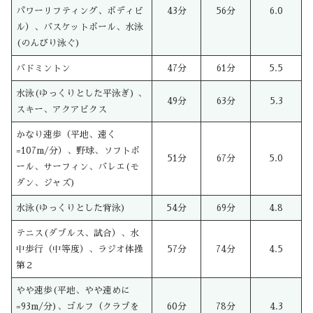
パワーリフティング、ボディビ
43分
56分
6.0
ル）、バスケットボール、水泳
(のんびり泳ぐ)
バドミントン
47分
61分
5.5
水泳(ゆっくりとした平泳ぎ) 、
49分
63分
5.3
スキー、アクアビクス
かなり速歩（平地、速く
=107m/分）、野球、ソフトボ
51分
67分
5.0
ール、サーフィン、バレエ(モ
ダン、ジャズ)
水泳(ゆっくりとした背泳)
54分
69分
4.8
テニス(ダブルス、試合）、水
中歩行（中等度）、ラジオ体操
57分
74分
4.5
第２
やや速歩(平地、やや速めに
=93m/分)、ゴルフ（クラブを
60分
78分
4.3