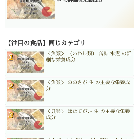
辛 の詳細な栄養成分
【注目の食品】同じカテゴリ
＜魚類＞ （いわし類） 缶詰 水煮 の詳
細な栄養成分
＜魚類＞ おおさが 生 の主要な栄養成
分
＜貝類＞ ほたてがい 生 の主要な栄養
成分