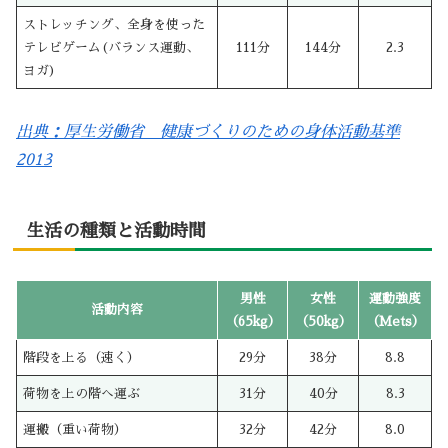
ストレッチング、全身を使った
テレビゲーム(バランス運動、
111分
144分
2.3
ヨガ)
出典：厚生労働省 健康づくりのための身体活動基準
2013
生活の種類と活動時間
男性
女性
運動強度
活動内容
（65kg）
（50kg）
（Mets）
階段を上る（速く）
29分
38分
8.8
荷物を上の階へ運ぶ
31分
40分
8.3
運搬（重い荷物）
32分
42分
8.0