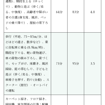
通勤)、階段を上る（ゆっく
り）、動物と遊ぶ（歩く/走
る、中強度）、高齢者や障がい
64分
83分
4.0
者の介護(身支度、風呂、ベッ
ドの乗り降り）、屋根の雪下ろ
し
歩行（平地、75～85m/分、ほ
どほどの速さ、散歩など）、楽
に自転車に乗る(8.9km/時)、
階段を下りる、軽い荷物運び、
車の荷物の積み下ろし、荷づく
り、モップがけ、床磨き、風呂
73分
95分
3.5
掃除、庭の草むしり、子どもと
遊ぶ（歩く/走る、中強度）、
車椅子を押す、釣り(全般) 、ス
クーター（原付）・オートバイ
の運転
カーペット掃き、フロア掃き、
掃除機、電気関係の仕事：配線