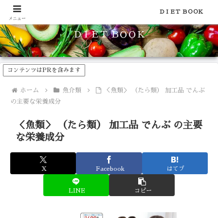
食品のカロリーや糖質などの栄養素がわかる！健康やダイエットに
ＤＩＥＴ ＢＯＯＫ
メニュー
ＤＩＥＴ ＢＯＯＫ
コンテンツはPRを含みます
ホーム
魚介類
＜魚類＞ （たら類） 加工品 でんぶ
の主要な栄養成分
＜魚類＞ （たら類） 加工品 でんぶ の主要
な栄養成分
X
Facebook
はてブ
LINE
コピー