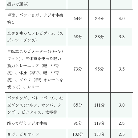
担いで運ぶ）
卓球、パワーヨガ、ラジオ体操
64分
83分
4.0
第１
全身を使ったテレビゲーム（ス
68分
88分
3.8
ポーツ・ダンス）
自転車エルゴメーター(30～50
ワット)、自体重を使った軽い
筋力トレーニング（軽・中等
73分
95分
3.5
度）、体操（家で、軽・中等
度）、ゴルフ（手引きカートを
使って）、カヌー
ボウリング、バレーボール、社
交ダンス(ワルツ、サンバ、タ
85分
111分
3.0
ンゴ)、ピラティス、太極拳
座って行うラジオ体操
91分
119分
2.8
ヨガ、ビリヤード
102分
133分
2.5