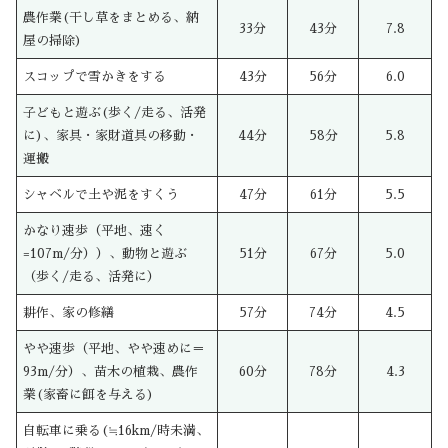
農作業(干し草をまとめる、納
33分
43分
7.8
屋の掃除)
スコップで雪かきをする
43分
56分
6.0
子どもと遊ぶ(歩く/走る、活発
に)、家具・家財道具の移動・
44分
58分
5.8
運搬
シャベルで土や泥をすくう
47分
61分
5.5
かなり速歩（平地、速く
=107m/分））、動物と遊ぶ
51分
67分
5.0
（歩く/走る、活発に）
耕作、家の修繕
57分
74分
4.5
やや速歩（平地、やや速めに＝
93m/分）、苗木の植栽、農作
60分
78分
4.3
業(家畜に餌を与える)
自転車に乗る(≒16km/時未満、