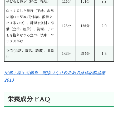
子どもと遊ぶ（座位、軽度）
116分
151分
2.2
ゆっくりした歩行（平地、非常
に遅い＝53m/分未満、散歩ま
たは家の中）、料理や食材の準
128分
166分
2.0
備（立位、座位）、洗濯、子ど
もを抱えながら立つ、洗車・ワ
ックスがけ
立位(会話、電話、読書)、皿洗
142分
184分
1.8
い
出典：厚生労働省 健康づくりのための身体活動基準
2013
栄養成分 FAQ