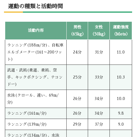
運動の種類と活動時間
男性
女性
運動強度
活動内容
（65kg）
（50kg）
（Mets）
ランニング(188m/分)、自転車
エルゴメーター(161～200ワッ
24分
31分
11.0
ト)
武道・武術(柔道、柔術、空
手、キックボクシング、テコン
25分
33分
10.3
ドー)
水泳(クロール、速い、69m/
26分
34分
10.0
分)
ランニング(161m/分)
26分
34分
9.8
ランニング(139m/分)
29分
37分
9.0
ランニング(134m/分)、水泳