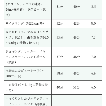
(クロール、ふつうの速さ、
31分
40分
8.3
46m/分未満)、ラグビー（試
合）
サイクリング（約20km/時）
32分
42分
8.0
エアロビクス、テニス（シング
ルス、試合）、山を登る(約4.5
35分
46分
7.3
～9.0kgの荷物を持って)
ジョギング、サッカー、スキ
ー、スケート、ハンドボール
37分
48分
7.0
（試合）
自転車エルゴメーター(90～
38分
49分
6.8
100ワット)
山を登る(0～4.1kgの荷物を持
40分
51分
6.5
って)
ゆっくりとしたジョギング、ウ
ェイトトレーニング（高強度、