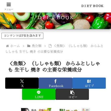
食品のカロリーや糖質などの栄養素がわかる！健康やダイエットに
ＤＩＥＴ ＢＯＯＫ
メニュー
ＤＩＥＴ ＢＯＯＫ
コンテンツはPRを含みます
ホーム
魚介類
＜魚類＞ （ししゃも類） からふと
ししゃも 生干し 焼き の主要な栄養成分
＜魚類＞ （ししゃも類） からふとししゃ
も 生干し 焼き の主要な栄養成分
X
Facebook
はてブ
LINE
コピー