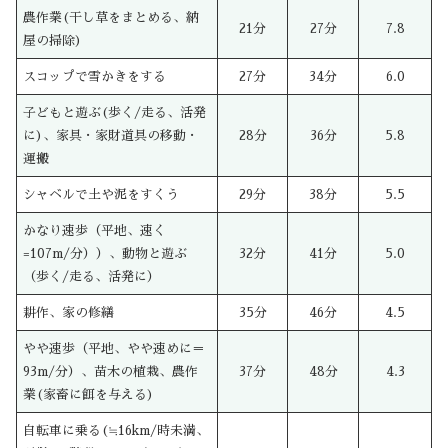
農作業(干し草をまとめる、納
21分
27分
7.8
屋の掃除)
スコップで雪かきをする
27分
34分
6.0
子どもと遊ぶ(歩く/走る、活発
に)、家具・家財道具の移動・
28分
36分
5.8
運搬
シャベルで土や泥をすくう
29分
38分
5.5
かなり速歩（平地、速く
=107m/分））、動物と遊ぶ
32分
41分
5.0
（歩く/走る、活発に）
耕作、家の修繕
35分
46分
4.5
やや速歩（平地、やや速めに＝
93m/分）、苗木の植栽、農作
37分
48分
4.3
業(家畜に餌を与える)
自転車に乗る(≒16km/時未満、