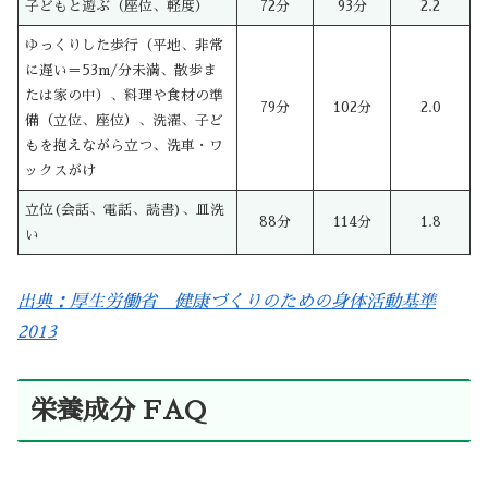
子どもと遊ぶ（座位、軽度）
72分
93分
2.2
ゆっくりした歩行（平地、非常
に遅い＝53m/分未満、散歩ま
たは家の中）、料理や食材の準
79分
102分
2.0
備（立位、座位）、洗濯、子ど
もを抱えながら立つ、洗車・ワ
ックスがけ
立位(会話、電話、読書)、皿洗
88分
114分
1.8
い
出典：厚生労働省 健康づくりのための身体活動基準
2013
栄養成分 FAQ