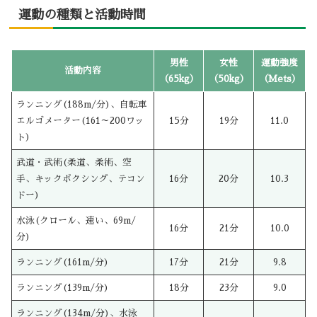
運動の種類と活動時間
男性
女性
運動強度
活動内容
（65kg）
（50kg）
（Mets）
ランニング(188m/分)、自転車
エルゴメーター(161～200ワッ
15分
19分
11.0
ト)
武道・武術(柔道、柔術、空
手、キックボクシング、テコン
16分
20分
10.3
ドー)
水泳(クロール、速い、69m/
16分
21分
10.0
分)
ランニング(161m/分)
17分
21分
9.8
ランニング(139m/分)
18分
23分
9.0
ランニング(134m/分)、水泳