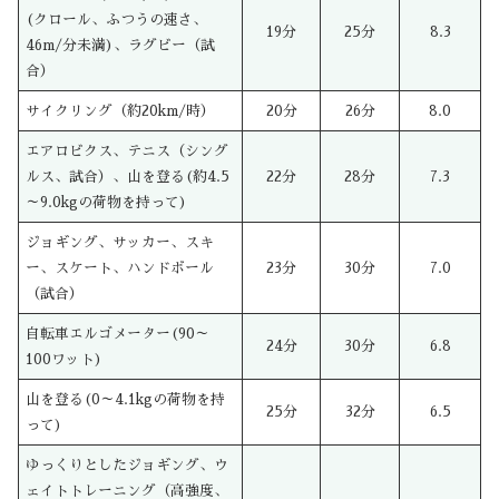
(クロール、ふつうの速さ、
19分
25分
8.3
46m/分未満)、ラグビー（試
合）
サイクリング（約20km/時）
20分
26分
8.0
エアロビクス、テニス（シング
ルス、試合）、山を登る(約4.5
22分
28分
7.3
～9.0kgの荷物を持って)
ジョギング、サッカー、スキ
ー、スケート、ハンドボール
23分
30分
7.0
（試合）
自転車エルゴメーター(90～
24分
30分
6.8
100ワット)
山を登る(0～4.1kgの荷物を持
25分
32分
6.5
って)
ゆっくりとしたジョギング、ウ
ェイトトレーニング（高強度、