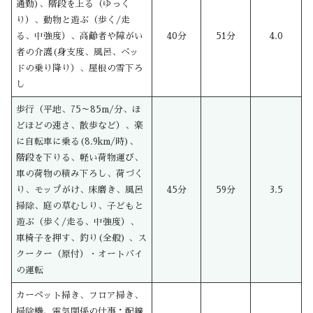
通勤)、階段を上る（ゆっく
り）、動物と遊ぶ（歩く/走
る、中強度）、高齢者や障がい
40分
51分
4.0
者の介護(身支度、風呂、ベッ
ドの乗り降り）、屋根の雪下ろ
し
歩行（平地、75～85m/分、ほ
どほどの速さ、散歩など）、楽
に自転車に乗る(8.9km/時)、
階段を下りる、軽い荷物運び、
車の荷物の積み下ろし、荷づく
り、モップがけ、床磨き、風呂
45分
59分
3.5
掃除、庭の草むしり、子どもと
遊ぶ（歩く/走る、中強度）、
車椅子を押す、釣り(全般) 、ス
クーター（原付）・オートバイ
の運転
カーペット掃き、フロア掃き、
掃除機、電気関係の仕事：配線