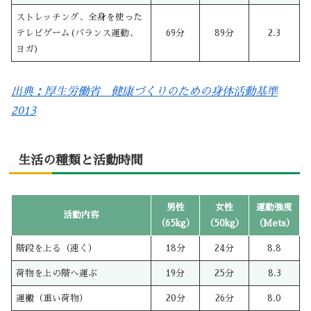
ストレッチング、全身を使った
テレビゲーム(バランス運動、
69分
89分
2.3
ヨガ)
出典：厚生労働省 健康づくりのための身体活動基準
2013
生活の種類と活動時間
男性
女性
運動強度
活動内容
（65kg）
（50kg）
（Mets）
階段を上る（速く）
18分
24分
8.8
荷物を上の階へ運ぶ
19分
25分
8.3
運搬（重い荷物）
20分
26分
8.0