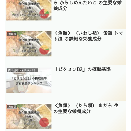
ら からしめんたいこ の主要な栄
養成分
＜魚類＞ （いわし類） 缶詰 トマ
魚介類
ト漬 の詳細な栄養成分
「ビタミンB2」の摂取基準
摂取基準（栄養成分別）
＜魚類＞ （たら類） まだら 生
魚介類
の主要な栄養成分