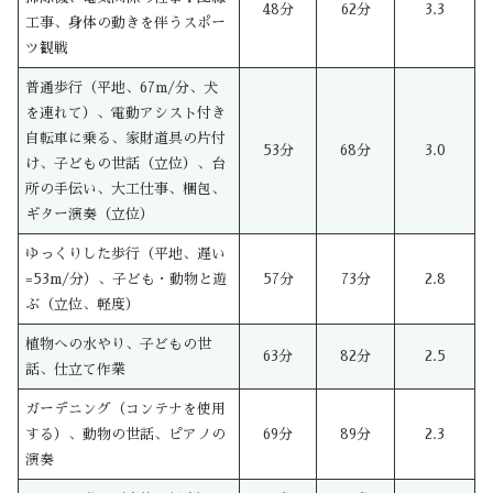
48分
62分
3.3
工事、身体の動きを伴うスポー
ツ観戦
普通歩行（平地、67m/分、犬
を連れて）、電動アシスト付き
自転車に乗る、家財道具の片付
53分
68分
3.0
け、子どもの世話（立位）、台
所の手伝い、大工仕事、梱包、
ギター演奏（立位）
ゆっくりした歩行（平地、遅い
=53m/分）、子ども・動物と遊
57分
73分
2.8
ぶ（立位、軽度）
植物への水やり、子どもの世
63分
82分
2.5
話、仕立て作業
ガーデニング（コンテナを使用
する）、動物の世話、ピアノの
69分
89分
2.3
演奏