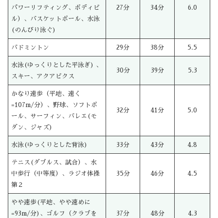
パワーリフティング、ボディビ
27分
34分
6.0
ル）、バスケットボール、水泳
(のんびり泳ぐ)
バドミントン
29分
38分
5.5
水泳(ゆっくりとした平泳ぎ) 、
30分
39分
5.3
スキー、アクアビクス
かなり速歩（平地、速く
=107m/分）、野球、ソフトボ
32分
41分
5.0
ール、サーフィン、バレエ(モ
ダン、ジャズ)
水泳(ゆっくりとした背泳)
33分
43分
4.8
テニス(ダブルス、試合）、水
中歩行（中等度）、ラジオ体操
35分
46分
4.5
第２
やや速歩(平地、やや速めに
=93m/分)、ゴルフ（クラブを
37分
48分
4.3