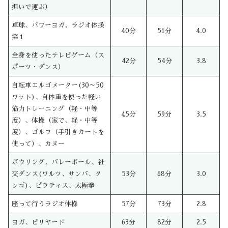
担いで運ぶ）
卓球、パワーヨガ、ラジオ体操
40分
51分
4.0
第１
全身を使ったテレビゲーム（ス
42分
54分
3.8
ポーツ・ダンス）
自転車エルゴメーター(30～50
ワット)、自体重を使った軽い
筋力トレーニング（軽・中等
45分
59分
3.5
度）、体操（家で、軽・中等
度）、ゴルフ（手引きカートを
使って）、カヌー
ボウリング、バレーボール、社
交ダンス(ワルツ、サンバ、タ
53分
68分
3.0
ンゴ)、ピラティス、太極拳
座って行うラジオ体操
57分
73分
2.8
ヨガ、ビリヤード
63分
82分
2.5