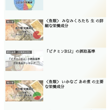
＜魚類＞ みなみくろたち 生 の詳
魚介類
細な栄養成分
「ビタミンB12」の摂取基準
摂取基準（栄養成分別）
＜魚類＞ いかなご あめ煮 の主要
魚介類
な栄養成分