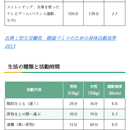
ストレッチング、全身を使った
テレビゲーム(バランス運動、
106分
138分
2.3
ヨガ)
出典：厚生労働省 健康づくりのための身体活動基準
2013
生活の種類と活動時間
男性
女性
運動強度
活動内容
（65kg）
（50kg）
（Mets）
階段を上る（速く）
28分
36分
8.8
荷物を上の階へ運ぶ
30分
39分
8.3
運搬（重い荷物）
31分
40分
8.0