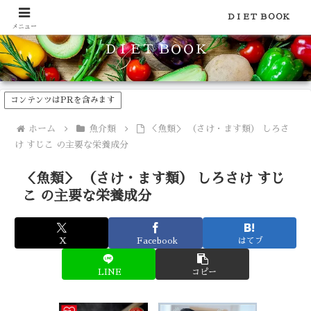
食品のカロリーや糖質などの栄養素がわかる！健康やダイエットに
ＤＩＥＴ ＢＯＯＫ
メニュー
ＤＩＥＴ ＢＯＯＫ
コンテンツはPRを含みます
ホーム
魚介類
＜魚類＞ （さけ・ます類） しろさ
け すじこ の主要な栄養成分
＜魚類＞ （さけ・ます類） しろさけ すじ
こ の主要な栄養成分
X
Facebook
はてブ
LINE
コピー