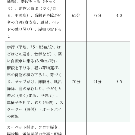
通勤)、階段を上る（ゆっく
り）、動物と遊ぶ（歩く/走
る、中強度）、高齢者や障がい
61分
79分
4.0
者の介護(身支度、風呂、ベッ
ドの乗り降り）、屋根の雪下ろ
し
歩行（平地、75～85m/分、ほ
どほどの速さ、散歩など）、楽
に自転車に乗る(8.9km/時)、
階段を下りる、軽い荷物運び、
車の荷物の積み下ろし、荷づく
り、モップがけ、床磨き、風呂
70分
91分
3.5
掃除、庭の草むしり、子どもと
遊ぶ（歩く/走る、中強度）、
車椅子を押す、釣り(全般) 、ス
クーター（原付）・オートバイ
の運転
カーペット掃き、フロア掃き、
掃除機、電気関係の仕事：配線