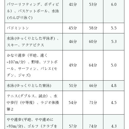
パワーリフティング、ボディビ
41分
53分
6.0
ル）、バスケットボール、水泳
(のんびり泳ぐ)
バドミントン
45分
58分
5.5
水泳(ゆっくりとした平泳ぎ) 、
46分
60分
5.3
スキー、アクアビクス
かなり速歩（平地、速く
=107m/分）、野球、ソフトボ
49分
64分
5.0
ール、サーフィン、バレエ(モ
ダン、ジャズ)
水泳(ゆっくりとした背泳)
51分
66分
4.8
テニス(ダブルス、試合）、水
中歩行（中等度）、ラジオ体操
54分
71分
4.5
第２
やや速歩(平地、やや速めに
=93m/分)、ゴルフ（クラブを
57分
74分
4.3