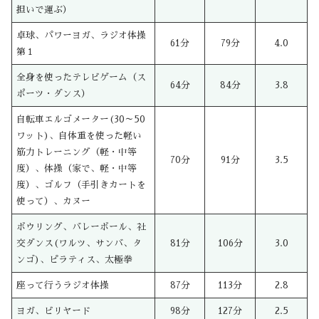
担いで運ぶ）
卓球、パワーヨガ、ラジオ体操
61分
79分
4.0
第１
全身を使ったテレビゲーム（ス
64分
84分
3.8
ポーツ・ダンス）
自転車エルゴメーター(30～50
ワット)、自体重を使った軽い
筋力トレーニング（軽・中等
70分
91分
3.5
度）、体操（家で、軽・中等
度）、ゴルフ（手引きカートを
使って）、カヌー
ボウリング、バレーボール、社
交ダンス(ワルツ、サンバ、タ
81分
106分
3.0
ンゴ)、ピラティス、太極拳
座って行うラジオ体操
87分
113分
2.8
ヨガ、ビリヤード
98分
127分
2.5