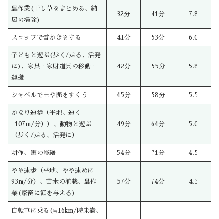
農作業(干し草をまとめる、納
32分
41分
7.8
屋の掃除)
スコップで雪かきをする
41分
53分
6.0
子どもと遊ぶ(歩く/走る、活発
に)、家具・家財道具の移動・
42分
55分
5.8
運搬
シャベルで土や泥をすくう
45分
58分
5.5
かなり速歩（平地、速く
=107m/分））、動物と遊ぶ
49分
64分
5.0
（歩く/走る、活発に）
耕作、家の修繕
54分
71分
4.5
やや速歩（平地、やや速めに＝
93m/分）、苗木の植栽、農作
57分
74分
4.3
業(家畜に餌を与える)
自転車に乗る(≒16km/時未満、