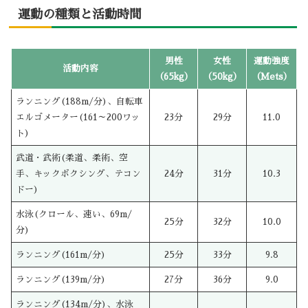
運動の種類と活動時間
男性
女性
運動強度
活動内容
（65kg）
（50kg）
（Mets）
ランニング(188m/分)、自転車
エルゴメーター(161～200ワッ
23分
29分
11.0
ト)
武道・武術(柔道、柔術、空
手、キックボクシング、テコン
24分
31分
10.3
ドー)
水泳(クロール、速い、69m/
25分
32分
10.0
分)
ランニング(161m/分)
25分
33分
9.8
ランニング(139m/分)
27分
36分
9.0
ランニング(134m/分)、水泳