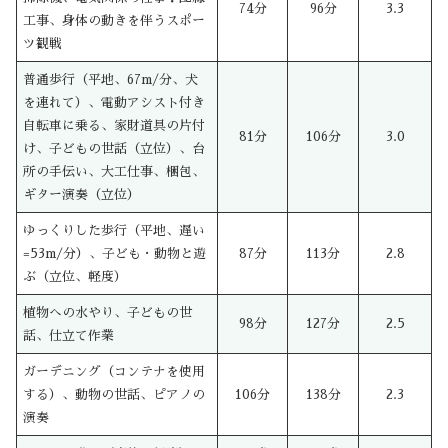
74分
96分
3.3
工事、身体の動きを伴うスポー
ツ観戦
普通歩行（平地、67m/分、犬
を連れて）、電動アシスト付き
自転車に乗る、家財道具の片付
81分
106分
3.0
け、子どもの世話（立位）、台
所の手伝い、大工仕事、梱包、
ギター演奏（立位）
ゆっくりした歩行（平地、遅い
=53m/分）、子ども・動物と遊
87分
113分
2.8
ぶ（立位、軽度）
植物への水やり、子どもの世
98分
127分
2.5
話、仕立て作業
ガーデニング（コンテナを使用
する）、動物の世話、ピアノの
106分
138分
2.3
演奏