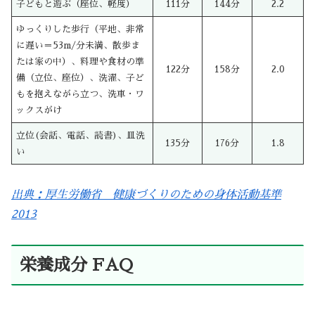
子どもと遊ぶ（座位、軽度）
111分
144分
2.2
ゆっくりした歩行（平地、非常
に遅い＝53m/分未満、散歩ま
たは家の中）、料理や食材の準
122分
158分
2.0
備（立位、座位）、洗濯、子ど
もを抱えながら立つ、洗車・ワ
ックスがけ
立位(会話、電話、読書)、皿洗
135分
176分
1.8
い
出典：厚生労働省 健康づくりのための身体活動基準
2013
栄養成分 FAQ