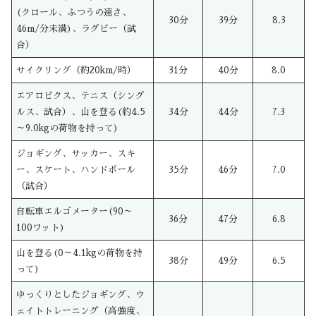
(クロール、ふつうの速さ、
30分
39分
8.3
46m/分未満)、ラグビー（試
合）
サイクリング（約20km/時）
31分
40分
8.0
エアロビクス、テニス（シング
ルス、試合）、山を登る(約4.5
34分
44分
7.3
～9.0kgの荷物を持って)
ジョギング、サッカー、スキ
ー、スケート、ハンドボール
35分
46分
7.0
（試合）
自転車エルゴメーター(90～
36分
47分
6.8
100ワット)
山を登る(0～4.1kgの荷物を持
38分
49分
6.5
って)
ゆっくりとしたジョギング、ウ
ェイトトレーニング（高強度、