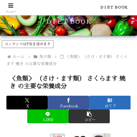
食品のカロリーや糖質などの栄養素がわかる！健康やダイエットに
ＤＩＥＴ ＢＯＯＫ
メニュー
ＤＩＥＴ ＢＯＯＫ
コンテンツはPRを含みます
ホーム
魚介類
＜魚類＞ （さけ・ます類） さくら
ます 焼き の主要な栄養成分
＜魚類＞ （さけ・ます類） さくらます 焼
き の主要な栄養成分
X
Facebook
はてブ
LINE
コピー