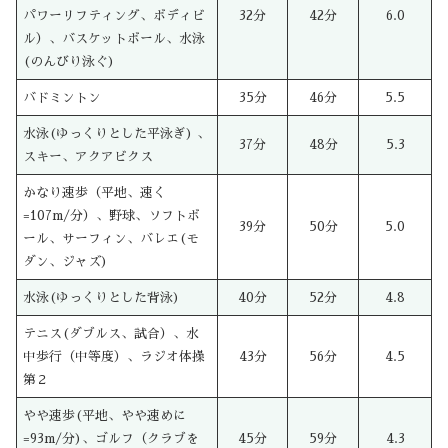
パワーリフティング、ボディビ
32分
42分
6.0
ル）、バスケットボール、水泳
(のんびり泳ぐ)
バドミントン
35分
46分
5.5
水泳(ゆっくりとした平泳ぎ) 、
37分
48分
5.3
スキー、アクアビクス
かなり速歩（平地、速く
=107m/分）、野球、ソフトボ
39分
50分
5.0
ール、サーフィン、バレエ(モ
ダン、ジャズ)
水泳(ゆっくりとした背泳)
40分
52分
4.8
テニス(ダブルス、試合）、水
中歩行（中等度）、ラジオ体操
43分
56分
4.5
第２
やや速歩(平地、やや速めに
=93m/分)、ゴルフ（クラブを
45分
59分
4.3