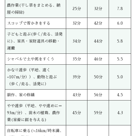
農作業(干し草をまとめる、納
25分
32分
7.8
屋の掃除)
スコップで雪かきをする
32分
42分
6.0
子どもと遊ぶ(歩く/走る、活発
に)、家具・家財道具の移動・
34分
44分
5.8
運搬
シャベルで土や泥をすくう
35分
46分
5.5
かなり速歩（平地、速く
=107m/分））、動物と遊ぶ
39分
50分
5.0
（歩く/走る、活発に）
耕作、家の修繕
43分
56分
4.5
やや速歩（平地、やや速めに＝
93m/分）、苗木の植栽、農作
45分
59分
4.3
業(家畜に餌を与える)
自転車に乗る(≒16km/時未満、