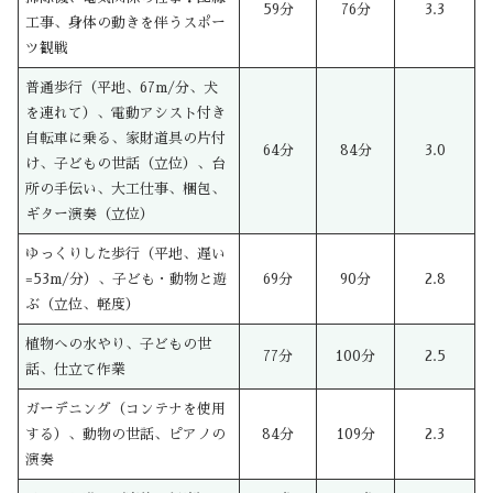
59分
76分
3.3
工事、身体の動きを伴うスポー
ツ観戦
普通歩行（平地、67m/分、犬
を連れて）、電動アシスト付き
自転車に乗る、家財道具の片付
64分
84分
3.0
け、子どもの世話（立位）、台
所の手伝い、大工仕事、梱包、
ギター演奏（立位）
ゆっくりした歩行（平地、遅い
=53m/分）、子ども・動物と遊
69分
90分
2.8
ぶ（立位、軽度）
植物への水やり、子どもの世
77分
100分
2.5
話、仕立て作業
ガーデニング（コンテナを使用
する）、動物の世話、ピアノの
84分
109分
2.3
演奏