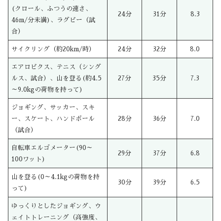
(クロール、ふつうの速さ、
24分
31分
8.3
46m/分未満)、ラグビー（試
合）
サイクリング（約20km/時）
24分
32分
8.0
エアロビクス、テニス（シング
ルス、試合）、山を登る(約4.5
27分
35分
7.3
～9.0kgの荷物を持って)
ジョギング、サッカー、スキ
ー、スケート、ハンドボール
28分
36分
7.0
（試合）
自転車エルゴメーター(90～
29分
37分
6.8
100ワット)
山を登る(0～4.1kgの荷物を持
30分
39分
6.5
って)
ゆっくりとしたジョギング、ウ
ェイトトレーニング（高強度、