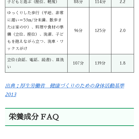
子どもと遊ぶ（座位、軽度）
88分
114分
2.2
ゆっくりした歩行（平地、非常
に遅い＝53m/分未満、散歩ま
たは家の中）、料理や食材の準
96分
125分
2.0
備（立位、座位）、洗濯、子ど
もを抱えながら立つ、洗車・ワ
ックスがけ
立位(会話、電話、読書)、皿洗
107分
139分
1.8
い
出典：厚生労働省 健康づくりのための身体活動基準
2013
栄養成分 FAQ