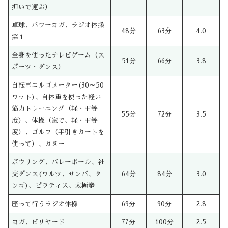
担いで運ぶ）
卓球、パワーヨガ、ラジオ体操
48分
63分
4.0
第１
全身を使ったテレビゲーム（ス
51分
66分
3.8
ポーツ・ダンス）
自転車エルゴメーター(30～50
ワット)、自体重を使った軽い
筋力トレーニング（軽・中等
55分
72分
3.5
度）、体操（家で、軽・中等
度）、ゴルフ（手引きカートを
使って）、カヌー
ボウリング、バレーボール、社
交ダンス(ワルツ、サンバ、タ
64分
84分
3.0
ンゴ)、ピラティス、太極拳
座って行うラジオ体操
69分
90分
2.8
ヨガ、ビリヤード
77分
100分
2.5