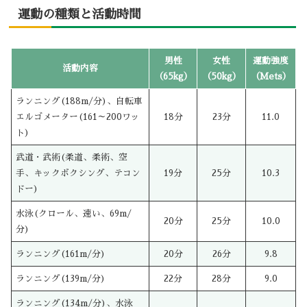
運動の種類と活動時間
男性
女性
運動強度
活動内容
（65kg）
（50kg）
（Mets）
ランニング(188m/分)、自転車
エルゴメーター(161～200ワッ
18分
23分
11.0
ト)
武道・武術(柔道、柔術、空
手、キックボクシング、テコン
19分
25分
10.3
ドー)
水泳(クロール、速い、69m/
20分
25分
10.0
分)
ランニング(161m/分)
20分
26分
9.8
ランニング(139m/分)
22分
28分
9.0
ランニング(134m/分)、水泳