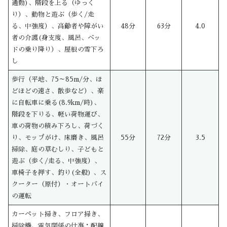
通勤)、階段を上る（ゆっく
り）、動物と遊ぶ（歩く/走
る、中強度）、高齢者や障がい
48分
63分
4.0
者の介護(身支度、風呂、ベッ
ドの乗り降り）、屋根の雪下ろ
し
歩行（平地、75～85m/分、ほ
どほどの速さ、散歩など）、楽
に自転車に乗る(8.9km/時)、
階段を下りる、軽い荷物運び、
車の荷物の積み下ろし、荷づく
り、モップがけ、床磨き、風呂
55分
72分
3.5
掃除、庭の草むしり、子どもと
遊ぶ（歩く/走る、中強度）、
車椅子を押す、釣り(全般) 、ス
クーター（原付）・オートバイ
の運転
カーペット掃き、フロア掃き、
掃除機、電気関係の仕事：配線