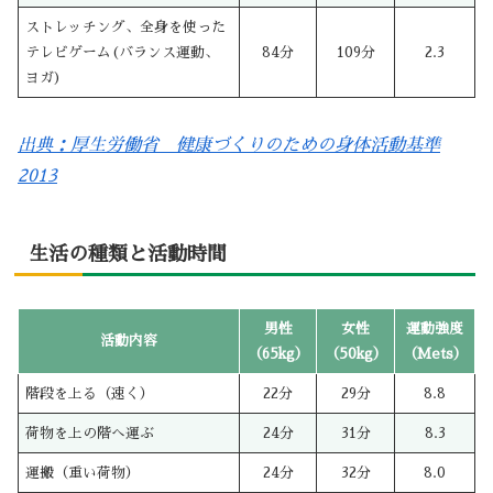
ストレッチング、全身を使った
テレビゲーム(バランス運動、
84分
109分
2.3
ヨガ)
出典：厚生労働省 健康づくりのための身体活動基準
2013
生活の種類と活動時間
男性
女性
運動強度
活動内容
（65kg）
（50kg）
（Mets）
階段を上る（速く）
22分
29分
8.8
荷物を上の階へ運ぶ
24分
31分
8.3
運搬（重い荷物）
24分
32分
8.0