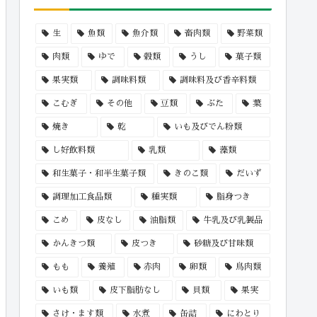
生
魚類
魚介類
畜肉類
野菜類
肉類
ゆで
穀類
うし
菓子類
果実類
調味料類
調味料及び香辛料類
こむぎ
その他
豆類
ぶた
葉
焼き
乾
いも及びでん粉類
し好飲料類
乳類
藻類
和生菓子・和半生菓子類
きのこ類
だいず
調理加工食品類
種実類
脂身つき
こめ
皮なし
油脂類
牛乳及び乳製品
かんきつ類
皮つき
砂糖及び甘味類
もも
養殖
赤肉
卵類
鳥肉類
いも類
皮下脂肪なし
貝類
果実
さけ・ます類
水煮
缶詰
にわとり