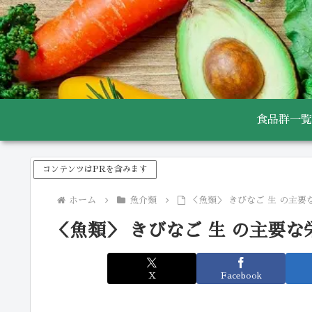
食品群一覧
コンテンツはPRを含みます
ホーム
魚介類
＜魚類＞ きびなご 生 の主要
＜魚類＞ きびなご 生 の主要な
X
Facebook