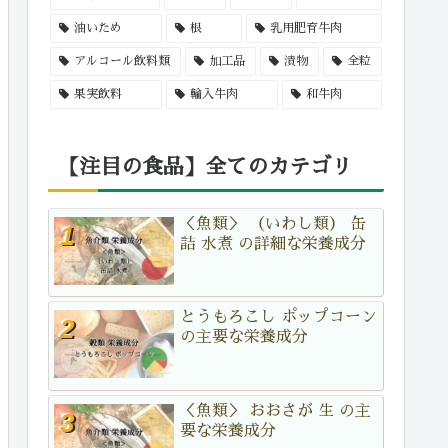
油いため
根
乳用肥育牛肉
アルコール飲料類
加工品
漬物
全粒
果実飲料
輸入牛肉
和牛肉
【注目の食品】全てのカテゴリ
＜魚類＞ （いわし類） 缶
詰 水煮 の詳細な栄養成分
とうもろこし ポップコーン
の主要な栄養成分
＜魚類＞ おおさが 生 の主
要な栄養成分