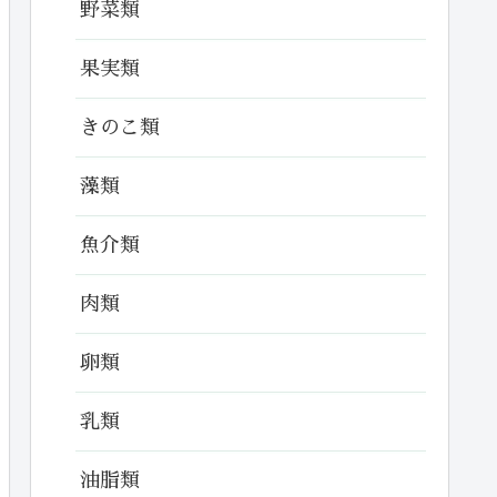
野菜類
果実類
きのこ類
藻類
魚介類
肉類
卵類
乳類
油脂類