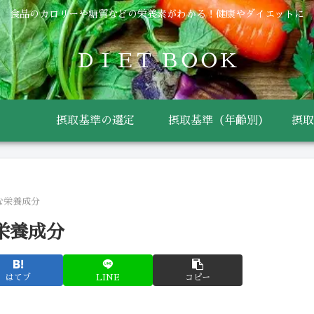
食品のカロリーや糖質などの栄養素がわかる！健康やダイエットに
ＤＩＥＴ ＢＯＯＫ
摂取基準の選定
摂取基準（年齢別）
摂取
な栄養成分
栄養成分
はてブ
LINE
コピー