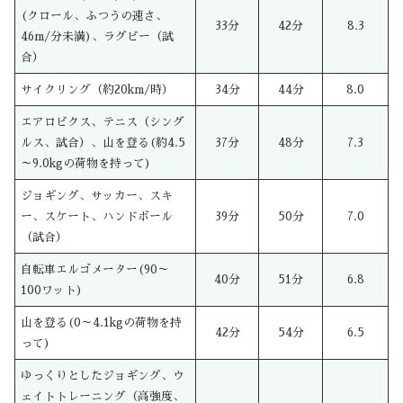
(クロール、ふつうの速さ、
33分
42分
8.3
46m/分未満)、ラグビー（試
合）
サイクリング（約20km/時）
34分
44分
8.0
エアロビクス、テニス（シング
ルス、試合）、山を登る(約4.5
37分
48分
7.3
～9.0kgの荷物を持って)
ジョギング、サッカー、スキ
ー、スケート、ハンドボール
39分
50分
7.0
（試合）
自転車エルゴメーター(90～
40分
51分
6.8
100ワット)
山を登る(0～4.1kgの荷物を持
42分
54分
6.5
って)
ゆっくりとしたジョギング、ウ
ェイトトレーニング（高強度、