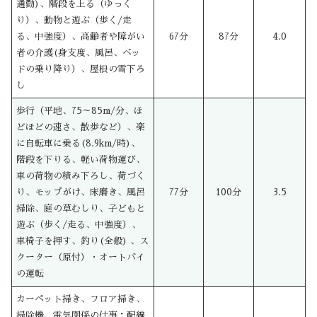
通勤)、階段を上る（ゆっく
り）、動物と遊ぶ（歩く/走
る、中強度）、高齢者や障がい
67分
87分
4.0
者の介護(身支度、風呂、ベッ
ドの乗り降り）、屋根の雪下ろ
し
歩行（平地、75～85m/分、ほ
どほどの速さ、散歩など）、楽
に自転車に乗る(8.9km/時)、
階段を下りる、軽い荷物運び、
車の荷物の積み下ろし、荷づく
り、モップがけ、床磨き、風呂
77分
100分
3.5
掃除、庭の草むしり、子どもと
遊ぶ（歩く/走る、中強度）、
車椅子を押す、釣り(全般) 、ス
クーター（原付）・オートバイ
の運転
カーペット掃き、フロア掃き、
掃除機、電気関係の仕事：配線