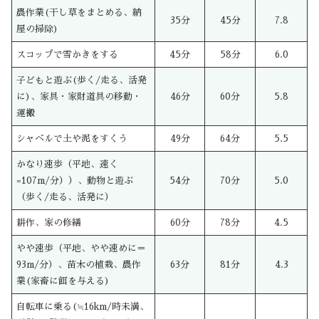
農作業(干し草をまとめる、納
35分
45分
7.8
屋の掃除)
スコップで雪かきをする
45分
58分
6.0
子どもと遊ぶ(歩く/走る、活発
に)、家具・家財道具の移動・
46分
60分
5.8
運搬
シャベルで土や泥をすくう
49分
64分
5.5
かなり速歩（平地、速く
=107m/分））、動物と遊ぶ
54分
70分
5.0
（歩く/走る、活発に）
耕作、家の修繕
60分
78分
4.5
やや速歩（平地、やや速めに＝
93m/分）、苗木の植栽、農作
63分
81分
4.3
業(家畜に餌を与える)
自転車に乗る(≒16km/時未満、