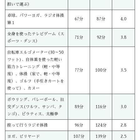
担いで運ぶ）
卓球、パワーヨガ、ラジオ体操
67分
87分
4.0
第１
全身を使ったテレビゲーム（ス
71分
92分
3.8
ポーツ・ダンス）
自転車エルゴメーター(30～50
ワット)、自体重を使った軽い
筋力トレーニング（軽・中等
77分
100分
3.5
度）、体操（家で、軽・中等
度）、ゴルフ（手引きカートを
使って）、カヌー
ボウリング、バレーボール、社
交ダンス(ワルツ、サンバ、タ
89分
116分
3.0
ンゴ)、ピラティス、太極拳
座って行うラジオ体操
96分
124分
2.8
ヨガ、ビリヤード
107分
139分
2.5