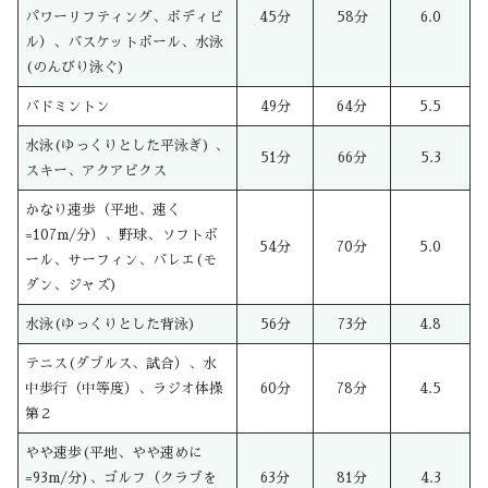
パワーリフティング、ボディビ
45分
58分
6.0
ル）、バスケットボール、水泳
(のんびり泳ぐ)
バドミントン
49分
64分
5.5
水泳(ゆっくりとした平泳ぎ) 、
51分
66分
5.3
スキー、アクアビクス
かなり速歩（平地、速く
=107m/分）、野球、ソフトボ
54分
70分
5.0
ール、サーフィン、バレエ(モ
ダン、ジャズ)
水泳(ゆっくりとした背泳)
56分
73分
4.8
テニス(ダブルス、試合）、水
中歩行（中等度）、ラジオ体操
60分
78分
4.5
第２
やや速歩(平地、やや速めに
=93m/分)、ゴルフ（クラブを
63分
81分
4.3