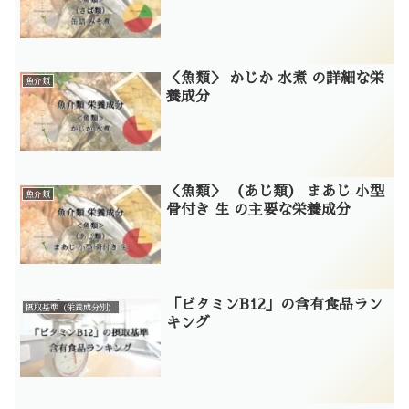
＜魚類＞ かじか 水煮 の詳細な栄
魚介類
養成分
＜魚類＞ （あじ類） まあじ 小型
魚介類
骨付き 生 の主要な栄養成分
「ビタミンB12」の含有食品ラン
摂取基準（栄養成分別）
キング