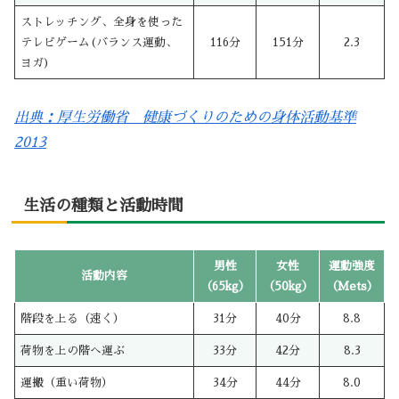
ストレッチング、全身を使った
テレビゲーム(バランス運動、
116分
151分
2.3
ヨガ)
出典：厚生労働省 健康づくりのための身体活動基準
2013
生活の種類と活動時間
男性
女性
運動強度
活動内容
（65kg）
（50kg）
（Mets）
階段を上る（速く）
31分
40分
8.8
荷物を上の階へ運ぶ
33分
42分
8.3
運搬（重い荷物）
34分
44分
8.0