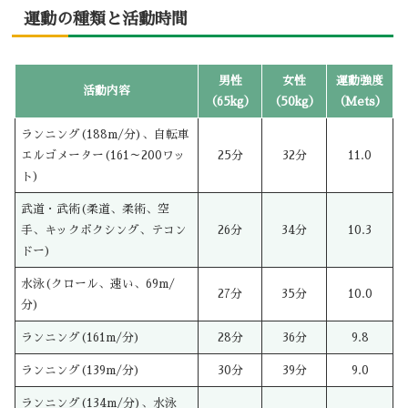
運動の種類と活動時間
男性
女性
運動強度
活動内容
（65kg）
（50kg）
（Mets）
ランニング(188m/分)、自転車
エルゴメーター(161～200ワッ
25分
32分
11.0
ト)
武道・武術(柔道、柔術、空
手、キックボクシング、テコン
26分
34分
10.3
ドー)
水泳(クロール、速い、69m/
27分
35分
10.0
分)
ランニング(161m/分)
28分
36分
9.8
ランニング(139m/分)
30分
39分
9.0
ランニング(134m/分)、水泳