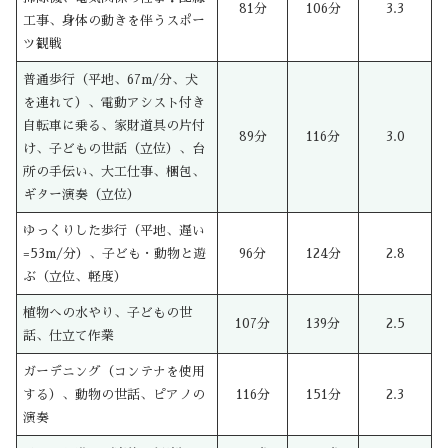
81分
106分
3.3
工事、身体の動きを伴うスポー
ツ観戦
普通歩行（平地、67m/分、犬
を連れて）、電動アシスト付き
自転車に乗る、家財道具の片付
89分
116分
3.0
け、子どもの世話（立位）、台
所の手伝い、大工仕事、梱包、
ギター演奏（立位）
ゆっくりした歩行（平地、遅い
=53m/分）、子ども・動物と遊
96分
124分
2.8
ぶ（立位、軽度）
植物への水やり、子どもの世
107分
139分
2.5
話、仕立て作業
ガーデニング（コンテナを使用
する）、動物の世話、ピアノの
116分
151分
2.3
演奏