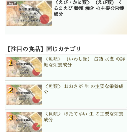
＜えび・かに類＞ （えび類） く
魚介類
るまえび 養殖 焼き の主要な栄養
成分
【注目の食品】同じカテゴリ
＜魚類＞ （いわし類） 缶詰 水煮 の詳
細な栄養成分
＜魚類＞ おおさが 生 の主要な栄養成
分
＜貝類＞ ほたてがい 生 の主要な栄養
成分