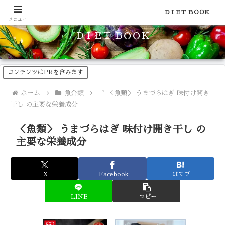
食品のカロリーや糖質などの栄養素がわかる！健康やダイエットに
ＤＩＥＴ ＢＯＯＫ
メニュー
ＤＩＥＴ ＢＯＯＫ
コンテンツはPRを含みます
ホーム
魚介類
＜魚類＞ うまづらはぎ 味付け開き
干し の主要な栄養成分
＜魚類＞ うまづらはぎ 味付け開き干し の
主要な栄養成分
X
Facebook
はてブ
LINE
コピー