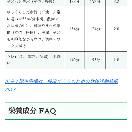
子どもと遊ぶ（座位、軽度）
122分
158分
2.2
ゆっくりした歩行（平地、非常
に遅い＝53m/分未満、散歩ま
たは家の中）、料理や食材の準
134分
174分
2.0
備（立位、座位）、洗濯、子ど
もを抱えながら立つ、洗車・ワ
ックスがけ
立位(会話、電話、読書)、皿洗
149分
193分
1.8
い
出典：厚生労働省 健康づくりのための身体活動基準
2013
栄養成分 FAQ