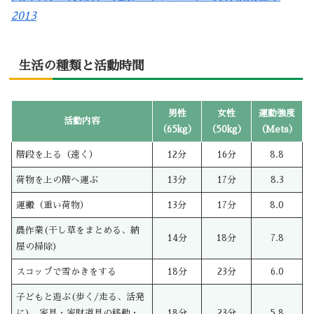
2013
生活の種類と活動時間
男性
女性
運動強度
活動内容
（65kg）
（50kg）
（Mets）
階段を上る（速く）
12分
16分
8.8
荷物を上の階へ運ぶ
13分
17分
8.3
運搬（重い荷物）
13分
17分
8.0
農作業(干し草をまとめる、納
14分
18分
7.8
屋の掃除)
スコップで雪かきをする
18分
23分
6.0
子どもと遊ぶ(歩く/走る、活発
に)、家具・家財道具の移動・
18分
23分
5.8