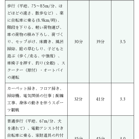
歩行（平地、75～85m/分、ほ
どほどの速さ、散歩など）、楽
に自転車に乗る(8.9km/時)、
階段を下りる、軽い荷物運び、
車の荷物の積み下ろし、荷づく
り、モップがけ、床磨き、風呂
30分
39分
3.5
掃除、庭の草むしり、子どもと
遊ぶ（歩く/走る、中強度）、
車椅子を押す、釣り(全般) 、ス
クーター（原付）・オートバイ
の運転
カーペット掃き、フロア掃き、
掃除機、電気関係の仕事：配線
32分
41分
3.3
工事、身体の動きを伴うスポー
ツ観戦
普通歩行（平地、67m/分、犬
を連れて）、電動アシスト付き
自転車に乗る、家財道具の片付
35分
45分
3.0