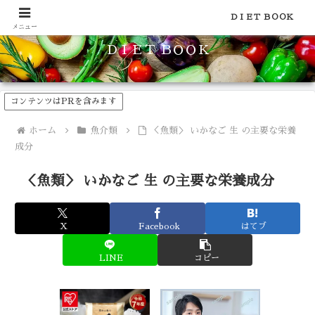
食品のカロリーや糖質などの栄養素がわかる！健康やダイエットに
ＤＩＥＴ ＢＯＯＫ
メニュー
ＤＩＥＴ ＢＯＯＫ
コンテンツはPRを含みます
ホーム
魚介類
＜魚類＞ いかなご 生 の主要な栄養
成分
＜魚類＞ いかなご 生 の主要な栄養成分
X
Facebook
はてブ
LINE
コピー