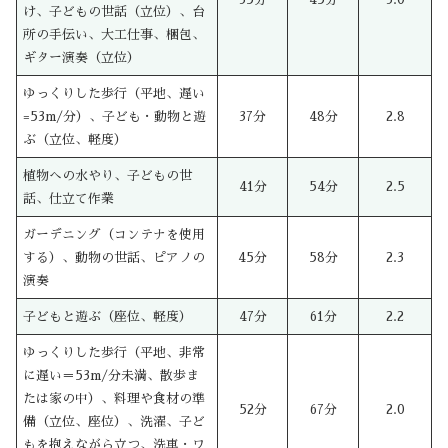
け、子どもの世話（立位）、台
所の手伝い、大工仕事、梱包、
ギター演奏（立位）
ゆっくりした歩行（平地、遅い
=53m/分）、子ども・動物と遊
37分
48分
2.8
ぶ（立位、軽度）
植物への水やり、子どもの世
41分
54分
2.5
話、仕立て作業
ガーデニング（コンテナを使用
する）、動物の世話、ピアノの
45分
58分
2.3
演奏
子どもと遊ぶ（座位、軽度）
47分
61分
2.2
ゆっくりした歩行（平地、非常
に遅い＝53m/分未満、散歩ま
たは家の中）、料理や食材の準
52分
67分
2.0
備（立位、座位）、洗濯、子ど
もを抱えながら立つ、洗車・ワ