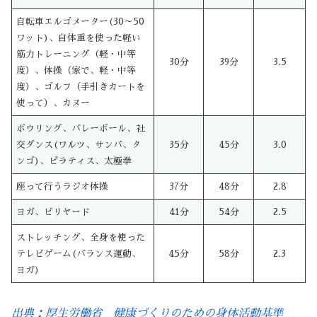
自転車エルゴメーター(30～50
ワット)、自体重を使った軽い
筋力トレーニング（軽・中等
30分
39分
3.5
度）、体操（家で、軽・中等
度）、ゴルフ（手引きカートを
使って）、カヌー
ボウリング、バレーボール、社
交ダンス(ワルツ、サンバ、タ
35分
45分
3.0
ンゴ)、ピラティス、太極拳
座って行うラジオ体操
37分
48分
2.8
ヨガ、ビリヤード
41分
54分
2.5
ストレッチング、全身を使った
テレビゲーム(バランス運動、
45分
58分
2.3
ヨガ)
出典：厚生労働省 健康づくりのための身体活動基準