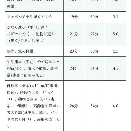
運搬
シャベルで土や泥をすくう
19分
25分
5.5
かなり速歩（平地、速く
=107m/分））、動物と遊ぶ
21分
27分
5.0
（歩く/走る、活発に）
耕作、家の修繕
23分
30分
4.5
やや速歩（平地、やや速めに＝
93m/分）、苗木の植栽、農作
24分
31分
4.3
業(家畜に餌を与える)
自転車に乗る(≒16km/時未満、
通勤)、階段を上る（ゆっく
り）、動物と遊ぶ（歩く/走
る、中強度）、高齢者や障がい
26分
34分
4.0
者の介護(身支度、風呂、ベッ
ドの乗り降り）、屋根の雪下ろ
し