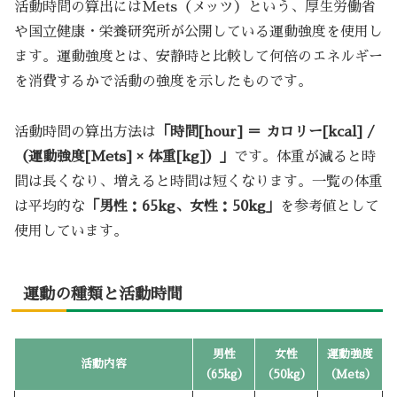
活動時間の算出にはMets（メッツ）という、厚生労働省
や国立健康・栄養研究所が公開している運動強度を使用し
ます。運動強度とは、安静時と比較して何倍のエネルギー
を消費するかで活動の強度を示したものです。
活動時間の算出方法は
「時間[hour] ＝ カロリー[kcal] /
（運動強度[Mets] × 体重[kg]）」
です。体重が減ると時
間は長くなり、増えると時間は短くなります。一覧の体重
は平均的な
「男性：65kg、女性：50kg」
を参考値として
使用しています。
運動の種類と活動時間
男性
女性
運動強度
活動内容
（65kg）
（50kg）
（Mets）