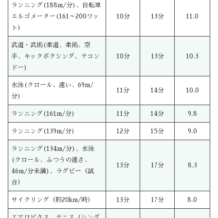
ランニング(188m/分)、自転車
エルゴメーター(161～200ワッ
10分
13分
11.0
ト)
武道・武術(柔道、柔術、空
手、キックボクシング、テコン
10分
13分
10.3
ドー)
水泳(クロール、速い、69m/
11分
14分
10.0
分)
ランニング(161m/分)
11分
14分
9.8
ランニング(139m/分)
12分
15分
9.0
ランニング(134m/分)、水泳
(クロール、ふつうの速さ、
13分
17分
8.3
46m/分未満)、ラグビー（試
合）
サイクリング（約20km/時）
13分
17分
8.0
エアロビクス、テニス（シング