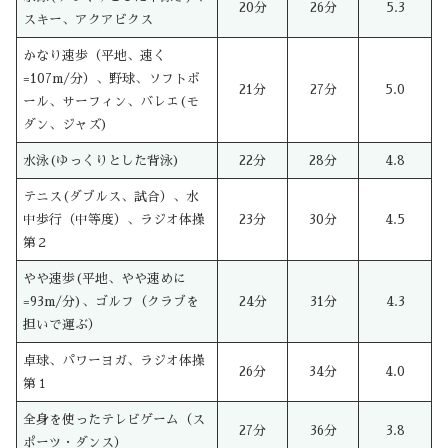
20分
26分
5.3
スキー、アクアビクス
かなり速歩（平地、速く
=107m/分）、野球、ソフトボ
21分
27分
5.0
ール、サーフィン、バレエ(モ
ダン、ジャズ)
水泳(ゆっくりとした背泳)
22分
28分
4.8
テニス(ダブルス、試合）、水
中歩行（中等度）、ラジオ体操
23分
30分
4.5
第２
やや速歩(平地、やや速めに
=93m/分)、ゴルフ（クラブを
24分
31分
4.3
担いで運ぶ）
卓球、パワーヨガ、ラジオ体操
26分
34分
4.0
第１
全身を使ったテレビゲーム（ス
27分
36分
3.8
ポーツ・ダンス）