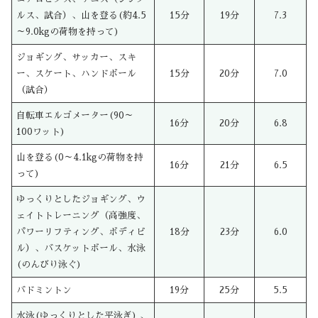
ルス、試合）、山を登る(約4.5
15分
19分
7.3
～9.0kgの荷物を持って)
ジョギング、サッカー、スキ
ー、スケート、ハンドボール
15分
20分
7.0
（試合）
自転車エルゴメーター(90～
16分
20分
6.8
100ワット)
山を登る(0～4.1kgの荷物を持
16分
21分
6.5
って)
ゆっくりとしたジョギング、ウ
ェイトトレーニング（高強度、
パワーリフティング、ボディビ
18分
23分
6.0
ル）、バスケットボール、水泳
(のんびり泳ぐ)
バドミントン
19分
25分
5.5
水泳(ゆっくりとした平泳ぎ) 、