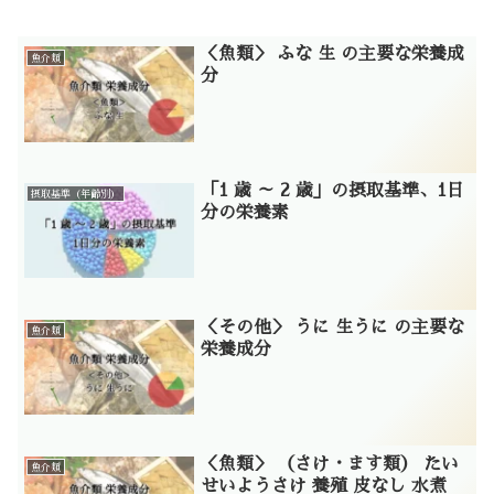
＜魚類＞ ふな 生 の主要な栄養成
魚介類
分
「1 歳 ～ 2 歳」の摂取基準、1日
摂取基準（年齢別）
分の栄養素
＜その他＞ うに 生うに の主要な
魚介類
栄養成分
＜魚類＞ （さけ・ます類） たい
魚介類
せいようさけ 養殖 皮なし 水煮