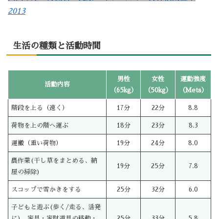
2013
生活の種類と活動時間
男性
女性
運動強度
活動内容
（65kg）
（50kg）
（Mets）
階段を上る（速く）
17分
22分
8.8
荷物を上の階へ運ぶ
18分
23分
8.3
運搬（重い荷物）
19分
24分
8.0
農作業(干し草をまとめる、納
19分
25分
7.8
屋の掃除)
スコップで雪かきをする
25分
32分
6.0
子どもと遊ぶ(歩く/走る、活発
に)、家具・家財道具の移動・
25分
33分
5.8