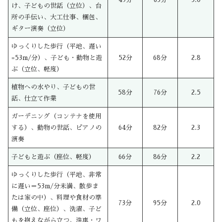
け、子どもの世話（立位）、台
所の手伝い、大工仕事、梱包、
ギター演奏（立位）
ゆっくりした歩行（平地、遅い
=53m/分）、子ども・動物と遊
52分
68分
2.8
ぶ（立位、軽度）
植物への水やり、子どもの世
58分
76分
2.5
話、仕立て作業
ガーデニング（コンテナを使用
する）、動物の世話、ピアノの
64分
82分
2.3
演奏
子どもと遊ぶ（座位、軽度）
66分
86分
2.2
ゆっくりした歩行（平地、非常
に遅い＝53m/分未満、散歩ま
たは家の中）、料理や食材の準
73分
95分
2.0
備（立位、座位）、洗濯、子ど
もを抱えながら立つ、洗車・ワ