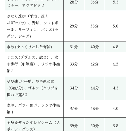
28分
36分
5.3
スキー、アクアビクス
かなり速歩（平地、速く
=107m/分）、野球、ソフトボ
29分
38分
5.0
ール、サーフィン、バレエ(モ
ダン、ジャズ)
水泳(ゆっくりとした背泳)
31分
40分
4.8
テニス(ダブルス、試合）、水
中歩行（中等度）、ラジオ体操
33分
42分
4.5
第２
やや速歩(平地、やや速めに
=93m/分)、ゴルフ（クラブを
34分
44分
4.3
担いで運ぶ）
卓球、パワーヨガ、ラジオ体操
37分
48分
4.0
第１
全身を使ったテレビゲーム（ス
39分
50分
3.8
ポーツ・ダンス）