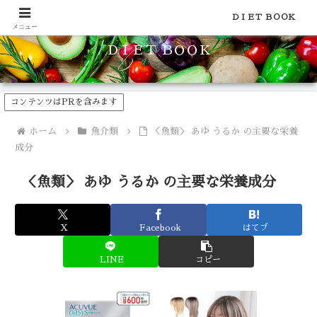
食品のカロリーや糖質などの栄養素がわかる！健康やダイエットに
ＤＩＥＴ ＢＯＯＫ
メニュー
ＤＩＥＴ ＢＯＯＫ
コンテンツはPRを含みます
ホーム
魚介類
＜魚類＞ あゆ うるか の主要な栄養
成分
＜魚類＞ あゆ うるか の主要な栄養成分
X
Facebook
はてブ
LINE
コピー