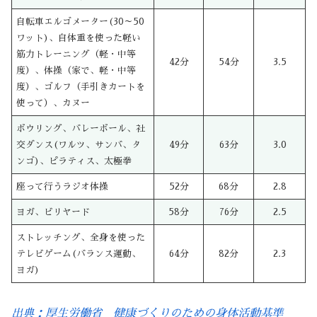
自転車エルゴメーター(30～50
ワット)、自体重を使った軽い
筋力トレーニング（軽・中等
42分
54分
3.5
度）、体操（家で、軽・中等
度）、ゴルフ（手引きカートを
使って）、カヌー
ボウリング、バレーボール、社
交ダンス(ワルツ、サンバ、タ
49分
63分
3.0
ンゴ)、ピラティス、太極拳
座って行うラジオ体操
52分
68分
2.8
ヨガ、ビリヤード
58分
76分
2.5
ストレッチング、全身を使った
テレビゲーム(バランス運動、
64分
82分
2.3
ヨガ)
出典：厚生労働省 健康づくりのための身体活動基準