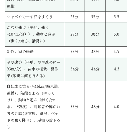
運搬
シャベルで土や泥をすくう
27分
35分
5.5
かなり速歩（平地、速く
=107m/分））、動物と遊ぶ
29分
38分
5.0
（歩く/走る、活発に）
耕作、家の修繕
33分
42分
4.5
やや速歩（平地、やや速めに＝
93m/分）、苗木の植栽、農作
34分
44分
4.3
業(家畜に餌を与える)
自転車に乗る(≒16km/時未満、
通勤)、階段を上る（ゆっく
り）、動物と遊ぶ（歩く/走
る、中強度）、高齢者や障がい
37分
48分
4.0
者の介護(身支度、風呂、ベッ
ドの乗り降り）、屋根の雪下ろ
し