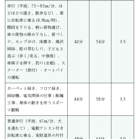
歩行（平地、75～85m/分、ほ
どほどの速さ、散歩など）、楽
に自転車に乗る(8.9km/時)、
階段を下りる、軽い荷物運び、
車の荷物の積み下ろし、荷づく
り、モップがけ、床磨き、風呂
42分
54分
3.5
掃除、庭の草むしり、子どもと
遊ぶ（歩く/走る、中強度）、
車椅子を押す、釣り(全般) 、ス
クーター（原付）・オートバイ
の運転
カーペット掃き、フロア掃き、
掃除機、電気関係の仕事：配線
44分
58分
3.3
工事、身体の動きを伴うスポー
ツ観戦
普通歩行（平地、67m/分、犬
を連れて）、電動アシスト付き
自転車に乗る、家財道具の片付
49分
63分
3.0