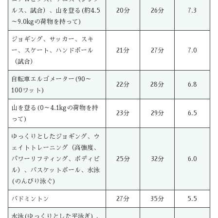
ルス、試合）、山を登る(約4.5
20分
26分
7.3
～9.0kgの荷物を持って)
ジョギング、サッカー、スキ
ー、スケート、ハンドボール
21分
27分
7.0
（試合）
自転車エルゴメーター(90～
22分
28分
6.8
100ワット)
山を登る(0～4.1kgの荷物を持
23分
29分
6.5
って)
ゆっくりとしたジョギング、ウ
ェイトトレーニング（高強度、
パワーリフティング、ボディビ
25分
32分
6.0
ル）、バスケットボール、水泳
(のんびり泳ぐ)
バドミントン
27分
35分
5.5
水泳(ゆっくりとした平泳ぎ) 、