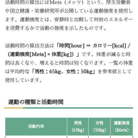
活動時間の算出にはMets（メッツ）という、厚生労働省
や国立健康・栄養研究所が公開している運動強度を使用し
ます。運動強度とは、安静時と比較して何倍のエネルギー
を消費するかで活動の強度を示したものです。
活動時間の算出方法は
「時間[hour] ＝ カロリー[kcal] /
（運動強度[Mets] × 体重[kg]）」
です。体重が減ると時
間は長くなり、増えると時間は短くなります。一覧の体重
は平均的な
「男性：65kg、女性：50kg」
を参考値として
使用しています。
運動の種類と活動時間
男性
女性
運動強度
活動内容
（65kg）
（50kg）
（Mets）