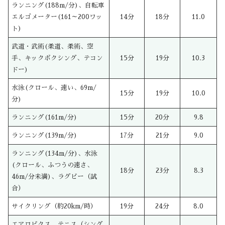
ランニング(188m/分)、自転車
エルゴメーター(161～200ワッ
14分
18分
11.0
ト)
武道・武術(柔道、柔術、空
手、キックボクシング、テコン
15分
19分
10.3
ドー)
水泳(クロール、速い、69m/
15分
19分
10.0
分)
ランニング(161m/分)
15分
20分
9.8
ランニング(139m/分)
17分
21分
9.0
ランニング(134m/分)、水泳
(クロール、ふつうの速さ、
18分
23分
8.3
46m/分未満)、ラグビー（試
合）
サイクリング（約20km/時）
19分
24分
8.0
エアロビクス、テニス（シング