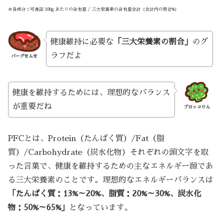
※各成分：可食部 100g あたりの含有量 / 三大栄養素の含有量合計（合計内の割合%）
健康維持に必要な
「三大栄養素の割合」
のグ
ラフだよ
バーグせんせ
健康を維持するためには、理想的なバランス
が重要だね
ブロッコりん
PFCとは、Protein（たんぱく質）/Fat（脂
質）/Carbohydrate（炭水化物）それぞれの頭文字を取
った言葉で、健康を維持するための主なエネルギー源であ
る三大栄養素のことです。理想的なエネルギーバランスは
「たんぱく質：13%～20%、脂質：20%～30%、炭水化
物：50%～65%」
となっています。