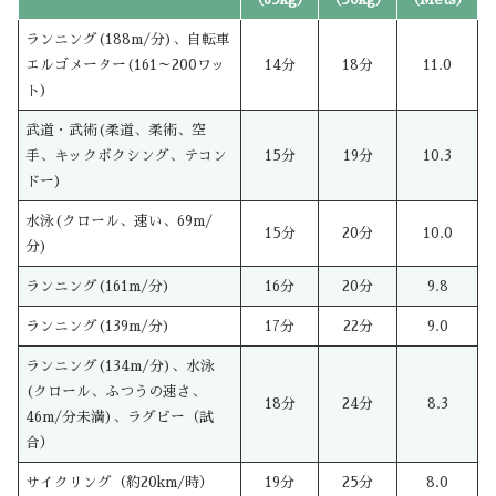
ランニング(188m/分)、自転車
エルゴメーター(161～200ワッ
14分
18分
11.0
ト)
武道・武術(柔道、柔術、空
手、キックボクシング、テコン
15分
19分
10.3
ドー)
水泳(クロール、速い、69m/
15分
20分
10.0
分)
ランニング(161m/分)
16分
20分
9.8
ランニング(139m/分)
17分
22分
9.0
ランニング(134m/分)、水泳
(クロール、ふつうの速さ、
18分
24分
8.3
46m/分未満)、ラグビー（試
合）
サイクリング（約20km/時）
19分
25分
8.0