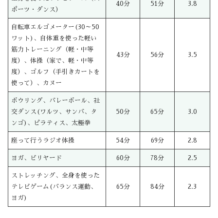
40分
51分
3.8
ポーツ・ダンス）
自転車エルゴメーター(30～50
ワット)、自体重を使った軽い
筋力トレーニング（軽・中等
43分
56分
3.5
度）、体操（家で、軽・中等
度）、ゴルフ（手引きカートを
使って）、カヌー
ボウリング、バレーボール、社
交ダンス(ワルツ、サンバ、タ
50分
65分
3.0
ンゴ)、ピラティス、太極拳
座って行うラジオ体操
54分
69分
2.8
ヨガ、ビリヤード
60分
78分
2.5
ストレッチング、全身を使った
テレビゲーム(バランス運動、
65分
84分
2.3
ヨガ)