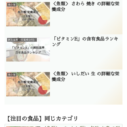
＜魚類＞ さわら 焼き の詳細な栄
魚介類
養成分
「ビタミンE」の含有食品ランキ
摂取基準（栄養成分別）
ング
＜魚類＞ いしだい 生 の詳細な栄
魚介類
養成分
【注目の食品】同じカテゴリ