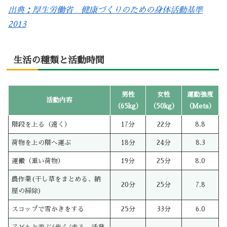
出典：厚生労働省 健康づくりのための身体活動基準
2013
生活の種類と活動時間
男性
女性
運動強度
活動内容
（65kg）
（50kg）
（Mets）
階段を上る（速く）
17分
22分
8.8
荷物を上の階へ運ぶ
18分
24分
8.3
運搬（重い荷物）
19分
25分
8.0
農作業(干し草をまとめる、納
20分
25分
7.8
屋の掃除)
スコップで雪かきをする
25分
33分
6.0