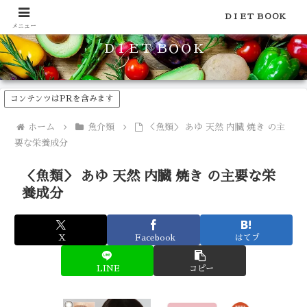
食品のカロリーや糖質などの栄養素がわかる！健康やダイエットに
ＤＩＥＴ ＢＯＯＫ
メニュー
ＤＩＥＴ ＢＯＯＫ
コンテンツはPRを含みます
ホーム
魚介類
＜魚類＞ あゆ 天然 内臓 焼き の主
要な栄養成分
＜魚類＞ あゆ 天然 内臓 焼き の主要な栄
養成分
X
Facebook
はてブ
LINE
コピー