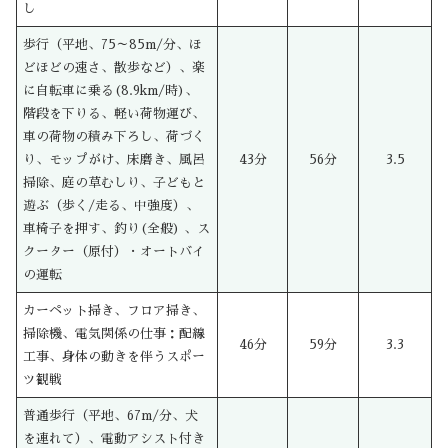
し
歩行（平地、75～85m/分、ほ
どほどの速さ、散歩など）、楽
に自転車に乗る(8.9km/時)、
階段を下りる、軽い荷物運び、
車の荷物の積み下ろし、荷づく
り、モップがけ、床磨き、風呂
43分
56分
3.5
掃除、庭の草むしり、子どもと
遊ぶ（歩く/走る、中強度）、
車椅子を押す、釣り(全般) 、ス
クーター（原付）・オートバイ
の運転
カーペット掃き、フロア掃き、
掃除機、電気関係の仕事：配線
46分
59分
3.3
工事、身体の動きを伴うスポー
ツ観戦
普通歩行（平地、67m/分、犬
を連れて）、電動アシスト付き