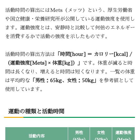
活動時間の算出にはMets（メッツ）という、厚生労働省
や国立健康・栄養研究所が公開している運動強度を使用し
ます。運動強度とは、安静時と比較して何倍のエネルギー
を消費するかで活動の強度を示したものです。
活動時間の算出方法は
「時間[hour] ＝ カロリー[kcal] /
（運動強度[Mets] × 体重[kg]）」
です。体重が減ると時
間は長くなり、増えると時間は短くなります。一覧の体重
は平均的な
「男性：65kg、女性：50kg」
を参考値として
使用しています。
運動の種類と活動時間
男性
女性
運動強度
活動内容
（65kg）
（50kg）
（Mets）