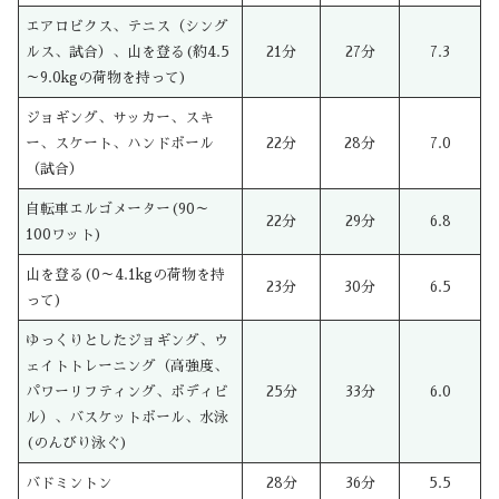
エアロビクス、テニス（シング
ルス、試合）、山を登る(約4.5
21分
27分
7.3
～9.0kgの荷物を持って)
ジョギング、サッカー、スキ
ー、スケート、ハンドボール
22分
28分
7.0
（試合）
自転車エルゴメーター(90～
22分
29分
6.8
100ワット)
山を登る(0～4.1kgの荷物を持
23分
30分
6.5
って)
ゆっくりとしたジョギング、ウ
ェイトトレーニング（高強度、
パワーリフティング、ボディビ
25分
33分
6.0
ル）、バスケットボール、水泳
(のんびり泳ぐ)
バドミントン
28分
36分
5.5