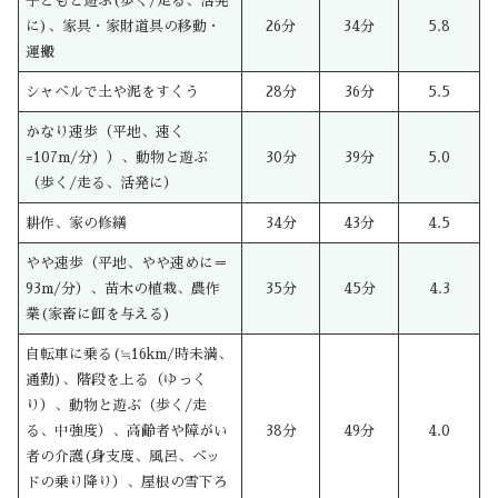
子どもと遊ぶ(歩く/走る、活発
に)、家具・家財道具の移動・
26分
34分
5.8
運搬
シャベルで土や泥をすくう
28分
36分
5.5
かなり速歩（平地、速く
=107m/分））、動物と遊ぶ
30分
39分
5.0
（歩く/走る、活発に）
耕作、家の修繕
34分
43分
4.5
やや速歩（平地、やや速めに＝
93m/分）、苗木の植栽、農作
35分
45分
4.3
業(家畜に餌を与える)
自転車に乗る(≒16km/時未満、
通勤)、階段を上る（ゆっく
り）、動物と遊ぶ（歩く/走
る、中強度）、高齢者や障がい
38分
49分
4.0
者の介護(身支度、風呂、ベッ
ドの乗り降り）、屋根の雪下ろ