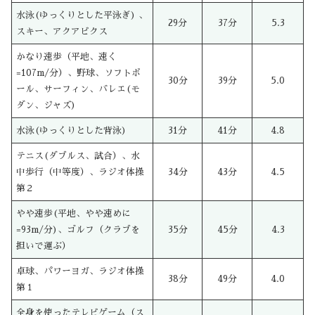
水泳(ゆっくりとした平泳ぎ) 、
29分
37分
5.3
スキー、アクアビクス
かなり速歩（平地、速く
=107m/分）、野球、ソフトボ
30分
39分
5.0
ール、サーフィン、バレエ(モ
ダン、ジャズ)
水泳(ゆっくりとした背泳)
31分
41分
4.8
テニス(ダブルス、試合）、水
中歩行（中等度）、ラジオ体操
34分
43分
4.5
第２
やや速歩(平地、やや速めに
=93m/分)、ゴルフ（クラブを
35分
45分
4.3
担いで運ぶ）
卓球、パワーヨガ、ラジオ体操
38分
49分
4.0
第１
全身を使ったテレビゲーム（ス