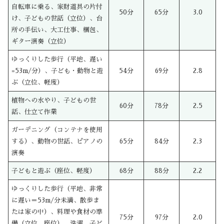
自転車に乗る、家財道具の片付
50分
65分
3.0
け、子どもの世話（立位）、台
所の手伝い、大工仕事、梱包、
ギター演奏（立位）
ゆっくりした歩行（平地、遅い
=53m/分）、子ども・動物と遊
54分
69分
2.8
ぶ（立位、軽度）
植物への水やり、子どもの世
60分
78分
2.5
話、仕立て作業
ガーデニング（コンテナを使用
する）、動物の世話、ピアノの
65分
84分
2.3
演奏
子どもと遊ぶ（座位、軽度）
68分
88分
2.2
ゆっくりした歩行（平地、非常
に遅い＝53m/分未満、散歩ま
たは家の中）、料理や食材の準
75分
97分
2.0
備（立位、座位）、洗濯、子ど