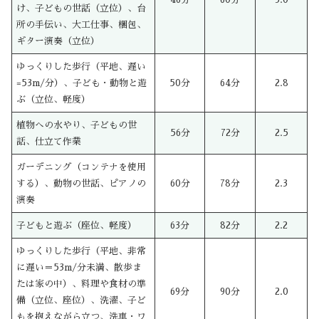
け、子どもの世話（立位）、台
所の手伝い、大工仕事、梱包、
ギター演奏（立位）
ゆっくりした歩行（平地、遅い
=53m/分）、子ども・動物と遊
50分
64分
2.8
ぶ（立位、軽度）
植物への水やり、子どもの世
56分
72分
2.5
話、仕立て作業
ガーデニング（コンテナを使用
する）、動物の世話、ピアノの
60分
78分
2.3
演奏
子どもと遊ぶ（座位、軽度）
63分
82分
2.2
ゆっくりした歩行（平地、非常
に遅い＝53m/分未満、散歩ま
たは家の中）、料理や食材の準
69分
90分
2.0
備（立位、座位）、洗濯、子ど
もを抱えながら立つ、洗車・ワ