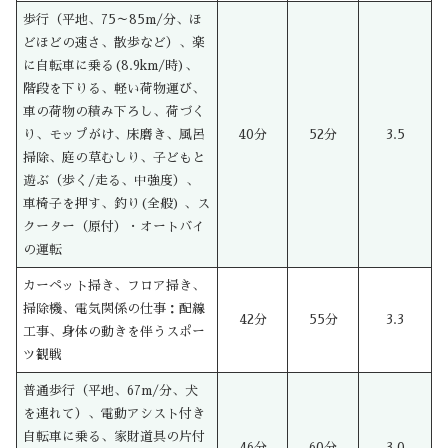
歩行（平地、75～85m/分、ほ
どほどの速さ、散歩など）、楽
に自転車に乗る(8.9km/時)、
階段を下りる、軽い荷物運び、
車の荷物の積み下ろし、荷づく
り、モップがけ、床磨き、風呂
40分
52分
3.5
掃除、庭の草むしり、子どもと
遊ぶ（歩く/走る、中強度）、
車椅子を押す、釣り(全般) 、ス
クーター（原付）・オートバイ
の運転
カーペット掃き、フロア掃き、
掃除機、電気関係の仕事：配線
42分
55分
3.3
工事、身体の動きを伴うスポー
ツ観戦
普通歩行（平地、67m/分、犬
を連れて）、電動アシスト付き
自転車に乗る、家財道具の片付
46分
60分
3.0