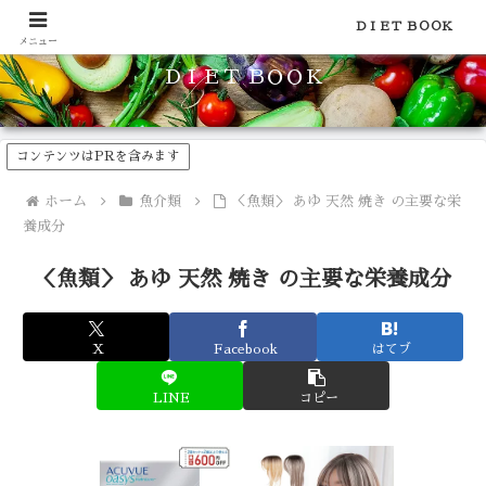
食品のカロリーや糖質などの栄養素がわかる！健康やダイエットに
ＤＩＥＴ ＢＯＯＫ
メニュー
ＤＩＥＴ ＢＯＯＫ
コンテンツはPRを含みます
ホーム
魚介類
＜魚類＞ あゆ 天然 焼き の主要な栄
養成分
＜魚類＞ あゆ 天然 焼き の主要な栄養成分
X
Facebook
はてブ
LINE
コピー