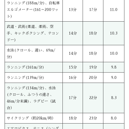
ランニング(188m/分)、自転車
エルゴメーター(161～200ワッ
13分
17分
11.0
ト)
武道・武術(柔道、柔術、空
手、キックボクシング、テコン
14分
18分
10.3
ドー)
水泳(クロール、速い、69m/
14分
18分
10.0
分)
ランニング(161m/分)
15分
19分
9.8
ランニング(139m/分)
16分
20分
9.0
ランニング(134m/分)、水泳
(クロール、ふつうの速さ、
17分
22分
8.3
46m/分未満)、ラグビー（試
合）
サイクリング（約20km/時）
18分
23分
8.0
エアロビクス、テニス（シング