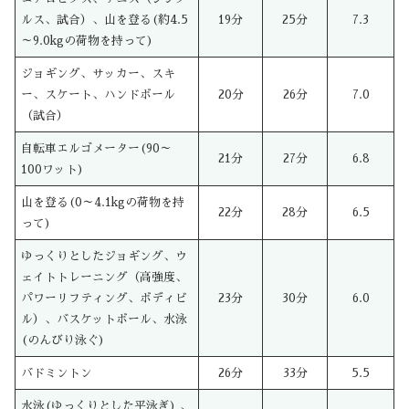
ルス、試合）、山を登る(約4.5
19分
25分
7.3
～9.0kgの荷物を持って)
ジョギング、サッカー、スキ
ー、スケート、ハンドボール
20分
26分
7.0
（試合）
自転車エルゴメーター(90～
21分
27分
6.8
100ワット)
山を登る(0～4.1kgの荷物を持
22分
28分
6.5
って)
ゆっくりとしたジョギング、ウ
ェイトトレーニング（高強度、
パワーリフティング、ボディビ
23分
30分
6.0
ル）、バスケットボール、水泳
(のんびり泳ぐ)
バドミントン
26分
33分
5.5
水泳(ゆっくりとした平泳ぎ) 、