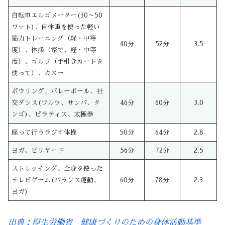
自転車エルゴメーター(30～50
ワット)、自体重を使った軽い
筋力トレーニング（軽・中等
40分
52分
3.5
度）、体操（家で、軽・中等
度）、ゴルフ（手引きカートを
使って）、カヌー
ボウリング、バレーボール、社
交ダンス(ワルツ、サンバ、タ
46分
60分
3.0
ンゴ)、ピラティス、太極拳
座って行うラジオ体操
50分
64分
2.8
ヨガ、ビリヤード
56分
72分
2.5
ストレッチング、全身を使った
テレビゲーム(バランス運動、
60分
78分
2.3
ヨガ)
出典：厚生労働省 健康づくりのための身体活動基準