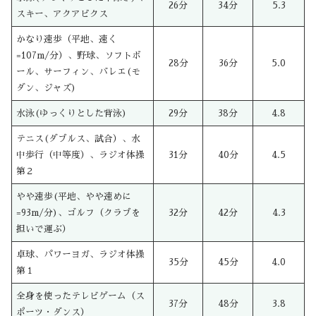
26分
34分
5.3
スキー、アクアビクス
かなり速歩（平地、速く
=107m/分）、野球、ソフトボ
28分
36分
5.0
ール、サーフィン、バレエ(モ
ダン、ジャズ)
水泳(ゆっくりとした背泳)
29分
38分
4.8
テニス(ダブルス、試合）、水
中歩行（中等度）、ラジオ体操
31分
40分
4.5
第２
やや速歩(平地、やや速めに
=93m/分)、ゴルフ（クラブを
32分
42分
4.3
担いで運ぶ）
卓球、パワーヨガ、ラジオ体操
35分
45分
4.0
第１
全身を使ったテレビゲーム（ス
37分
48分
3.8
ポーツ・ダンス）