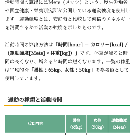
活動時間の算出にはMets（メッツ）という、厚生労働省
や国立健康・栄養研究所が公開している運動強度を使用し
ます。運動強度とは、安静時と比較して何倍のエネルギー
を消費するかで活動の強度を示したものです。
活動時間の算出方法は
「時間[hour] ＝ カロリー[kcal] /
（運動強度[Mets] × 体重[kg]）」
です。体重が減ると時
間は長くなり、増えると時間は短くなります。一覧の体重
は平均的な
「男性：65kg、女性：50kg」
を参考値として
使用しています。
運動の種類と活動時間
男性
女性
運動強度
活動内容
（65kg）
（50kg）
（Mets）