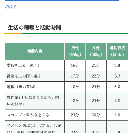
2013
生活の種類と活動時間
男性
女性
運動強度
活動内容
（65kg）
（50kg）
（Mets）
階段を上る（速く）
16分
21分
8.8
荷物を上の階へ運ぶ
17分
22分
8.3
運搬（重い荷物）
18分
23分
8.0
農作業(干し草をまとめる、納
18分
23分
7.8
屋の掃除)
スコップで雪かきをする
23分
30分
6.0
子どもと遊ぶ(歩く/走る、活発
に)、家具・家財道具の移動・
24分
31分
5.8