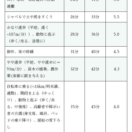
運搬
シャベルで土や泥をすくう
26分
33分
5.5
かなり速歩（平地、速く
=107m/分））、動物と遊ぶ
28分
36分
5.0
（歩く/走る、活発に）
耕作、家の修繕
31分
40分
4.5
やや速歩（平地、やや速めに＝
93m/分）、苗木の植栽、農作
32分
42分
4.3
業(家畜に餌を与える)
自転車に乗る(≒16km/時未満、
通勤)、階段を上る（ゆっく
り）、動物と遊ぶ（歩く/走
る、中強度）、高齢者や障がい
35分
45分
4.0
者の介護(身支度、風呂、ベッ
ドの乗り降り）、屋根の雪下ろ
し