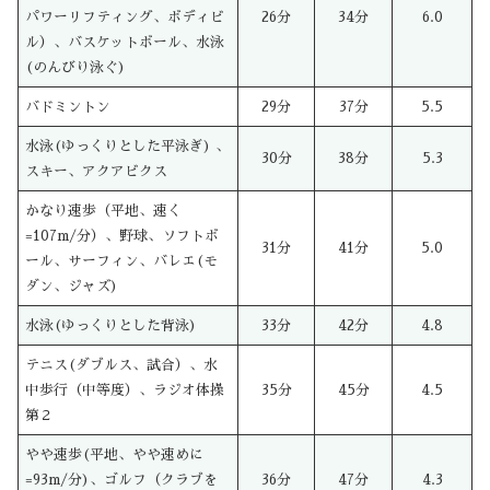
パワーリフティング、ボディビ
26分
34分
6.0
ル）、バスケットボール、水泳
(のんびり泳ぐ)
バドミントン
29分
37分
5.5
水泳(ゆっくりとした平泳ぎ) 、
30分
38分
5.3
スキー、アクアビクス
かなり速歩（平地、速く
=107m/分）、野球、ソフトボ
31分
41分
5.0
ール、サーフィン、バレエ(モ
ダン、ジャズ)
水泳(ゆっくりとした背泳)
33分
42分
4.8
テニス(ダブルス、試合）、水
中歩行（中等度）、ラジオ体操
35分
45分
4.5
第２
やや速歩(平地、やや速めに
=93m/分)、ゴルフ（クラブを
36分
47分
4.3