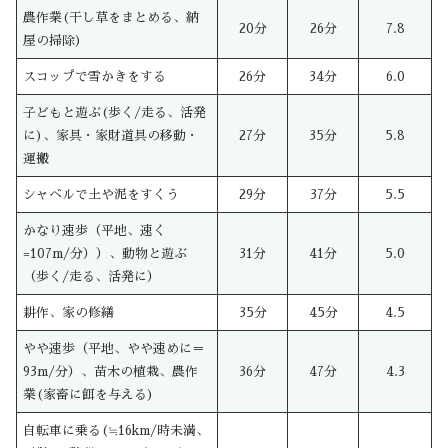
農作業(干し草をまとめる、納
20分
26分
7.8
屋の掃除)
スコップで雪かきをする
26分
34分
6.0
子どもと遊ぶ(歩く/走る、活発
に)、家具・家財道具の移動・
27分
35分
5.8
運搬
シャベルで土や泥をすくう
29分
37分
5.5
かなり速歩（平地、速く
=107m/分））、動物と遊ぶ
31分
41分
5.0
（歩く/走る、活発に）
耕作、家の修繕
35分
45分
4.5
やや速歩（平地、やや速めに＝
93m/分）、苗木の植栽、農作
36分
47分
4.3
業(家畜に餌を与える)
自転車に乗る(≒16km/時未満、