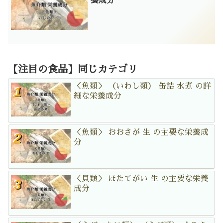
養成分
【注目の食品】同じカテゴリ
＜魚類＞ （いわし類） 缶詰 水煮 の詳
細な栄養成分
＜魚類＞ おおさが 生 の主要な栄養成
分
＜貝類＞ ほたてがい 生 の主要な栄養
成分