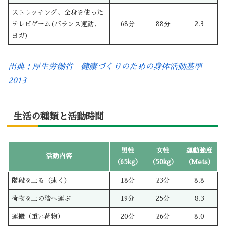
ストレッチング、全身を使った
テレビゲーム(バランス運動、
68分
88分
2.3
ヨガ)
出典：厚生労働省 健康づくりのための身体活動基準
2013
生活の種類と活動時間
男性
女性
運動強度
活動内容
（65kg）
（50kg）
（Mets）
階段を上る（速く）
18分
23分
8.8
荷物を上の階へ運ぶ
19分
25分
8.3
運搬（重い荷物）
20分
26分
8.0