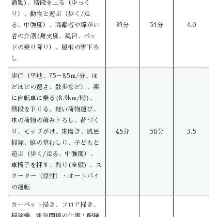
通勤)、階段を上る（ゆっく
り）、動物と遊ぶ（歩く/走
る、中強度）、高齢者や障がい
39分
51分
4.0
者の介護(身支度、風呂、ベッ
ドの乗り降り）、屋根の雪下ろ
し
歩行（平地、75～85m/分、ほ
どほどの速さ、散歩など）、楽
に自転車に乗る(8.9km/時)、
階段を下りる、軽い荷物運び、
車の荷物の積み下ろし、荷づく
り、モップがけ、床磨き、風呂
45分
58分
3.5
掃除、庭の草むしり、子どもと
遊ぶ（歩く/走る、中強度）、
車椅子を押す、釣り(全般) 、ス
クーター（原付）・オートバイ
の運転
カーペット掃き、フロア掃き、
掃除機、電気関係の仕事：配線