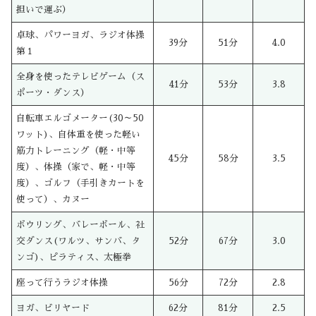
担いで運ぶ）
卓球、パワーヨガ、ラジオ体操
39分
51分
4.0
第１
全身を使ったテレビゲーム（ス
41分
53分
3.8
ポーツ・ダンス）
自転車エルゴメーター(30～50
ワット)、自体重を使った軽い
筋力トレーニング（軽・中等
45分
58分
3.5
度）、体操（家で、軽・中等
度）、ゴルフ（手引きカートを
使って）、カヌー
ボウリング、バレーボール、社
交ダンス(ワルツ、サンバ、タ
52分
67分
3.0
ンゴ)、ピラティス、太極拳
座って行うラジオ体操
56分
72分
2.8
ヨガ、ビリヤード
62分
81分
2.5