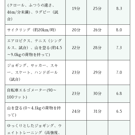
(クロール、ふつうの速さ、
19分
25分
8.3
46m/分未満)、ラグビー（試
合）
サイクリング（約20km/時）
20分
26分
8.0
エアロビクス、テニス（シング
ルス、試合）、山を登る(約4.5
22分
28分
7.3
～9.0kgの荷物を持って)
ジョギング、サッカー、スキ
ー、スケート、ハンドボール
23分
29分
7.0
（試合）
自転車エルゴメーター(90～
23分
30分
6.8
100ワット)
山を登る(0～4.1kgの荷物を持
24分
31分
6.5
って)
ゆっくりとしたジョギング、ウ
ェイトトレーニング（高強度、