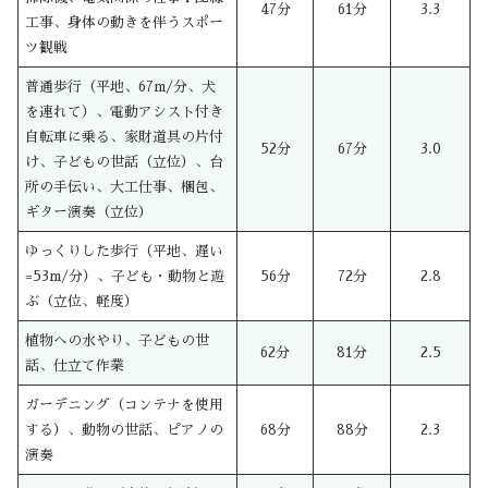
47分
61分
3.3
工事、身体の動きを伴うスポー
ツ観戦
普通歩行（平地、67m/分、犬
を連れて）、電動アシスト付き
自転車に乗る、家財道具の片付
52分
67分
3.0
け、子どもの世話（立位）、台
所の手伝い、大工仕事、梱包、
ギター演奏（立位）
ゆっくりした歩行（平地、遅い
=53m/分）、子ども・動物と遊
56分
72分
2.8
ぶ（立位、軽度）
植物への水やり、子どもの世
62分
81分
2.5
話、仕立て作業
ガーデニング（コンテナを使用
する）、動物の世話、ピアノの
68分
88分
2.3
演奏