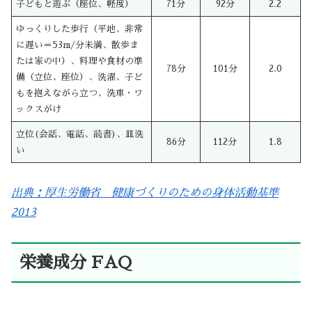
子どもと遊ぶ（座位、軽度）
71分
92分
2.2
ゆっくりした歩行（平地、非常
に遅い＝53m/分未満、散歩ま
たは家の中）、料理や食材の準
78分
101分
2.0
備（立位、座位）、洗濯、子ど
もを抱えながら立つ、洗車・ワ
ックスがけ
立位(会話、電話、読書)、皿洗
86分
112分
1.8
い
出典：厚生労働省 健康づくりのための身体活動基準
2013
栄養成分 FAQ