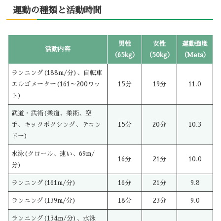
運動の種類と活動時間
男性
女性
運動強度
活動内容
（65kg）
（50kg）
（Mets）
ランニング(188m/分)、自転車
エルゴメーター(161～200ワッ
15分
19分
11.0
ト)
武道・武術(柔道、柔術、空
手、キックボクシング、テコン
15分
20分
10.3
ドー)
水泳(クロール、速い、69m/
16分
21分
10.0
分)
ランニング(161m/分)
16分
21分
9.8
ランニング(139m/分)
18分
23分
9.0
ランニング(134m/分)、水泳