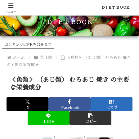
食品のカロリーや糖質などの栄養素がわかる！健康やダイエットに
ＤＩＥＴ ＢＯＯＫ
メニュー
ＤＩＥＴ ＢＯＯＫ
コンテンツはPRを含みます
ホーム
魚介類
＜魚類＞ （あじ類） むろあじ 焼き
の主要な栄養成分
＜魚類＞ （あじ類） むろあじ 焼き の主要
な栄養成分
X
Facebook
はてブ
LINE
コピー