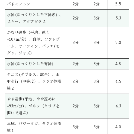
バドミントン
2分
2分
5.5
水泳(ゆっくりとした平泳ぎ) 、
2分
3分
5.3
スキー、アクアビクス
かなり速歩（平地、速く
=107m/分）、野球、ソフトボ
2分
3分
5.0
ール、サーフィン、バレエ(モ
ダン、ジャズ)
水泳(ゆっくりとした背泳)
2分
3分
4.8
テニス(ダブルス、試合）、水
中歩行（中等度）、ラジオ体操
2分
3分
4.5
第２
やや速歩(平地、やや速めに
=93m/分)、ゴルフ（クラブを
2分
3分
4.3
担いで運ぶ）
卓球、パワーヨガ、ラジオ体操
3分
3分
4.0
第１