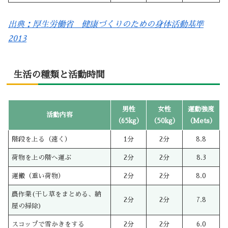
出典：厚生労働省 健康づくりのための身体活動基準
2013
生活の種類と活動時間
男性
女性
運動強度
活動内容
（65kg）
（50kg）
（Mets）
階段を上る（速く）
1分
2分
8.8
荷物を上の階へ運ぶ
2分
2分
8.3
運搬（重い荷物）
2分
2分
8.0
農作業(干し草をまとめる、納
2分
2分
7.8
屋の掃除)
スコップで雪かきをする
2分
2分
6.0