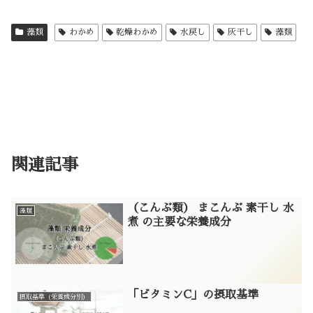
藻類
わかめ
乾燥わかめ
水戻し
灰干し
藻類
関連記事
（こんぶ類） まこんぶ 素干し 水
藻類
煮 の主要な栄養成分
「ビタミンC」の摂取基準
摂取基準（栄養成分別）