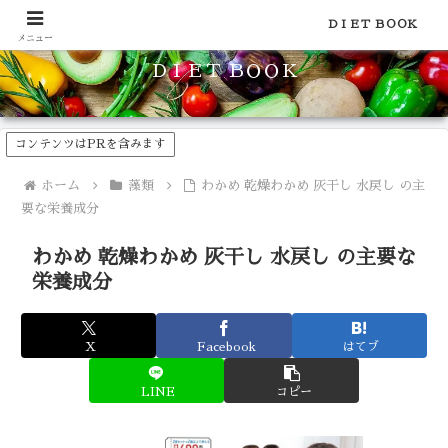
食品のカロリーや糖質などの栄養素がわかる！健康やダイエットに
ＤＩＥＴ ＢＯＯＫ
メニュー
ＤＩＥＴ ＢＯＯＫ
コンテンツはPRを含みます
ホーム
藻類
わかめ 乾燥わかめ 灰干し 水戻し の主
要な栄養成分
わかめ 乾燥わかめ 灰干し 水戻し の主要な
栄養成分
X
Facebook
はてブ
LINE
コピー