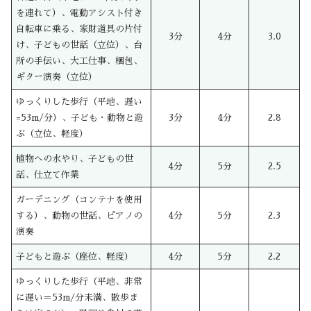
を連れて）、電動アシスト付き
自転車に乗る、家財道具の片付
3分
4分
3.0
け、子どもの世話（立位）、台
所の手伝い、大工仕事、梱包、
ギター演奏（立位）
ゆっくりした歩行（平地、遅い
=53m/分）、子ども・動物と遊
3分
4分
2.8
ぶ（立位、軽度）
植物への水やり、子どもの世
4分
5分
2.5
話、仕立て作業
ガーデニング（コンテナを使用
する）、動物の世話、ピアノの
4分
5分
2.3
演奏
子どもと遊ぶ（座位、軽度）
4分
5分
2.2
ゆっくりした歩行（平地、非常
に遅い＝53m/分未満、散歩ま