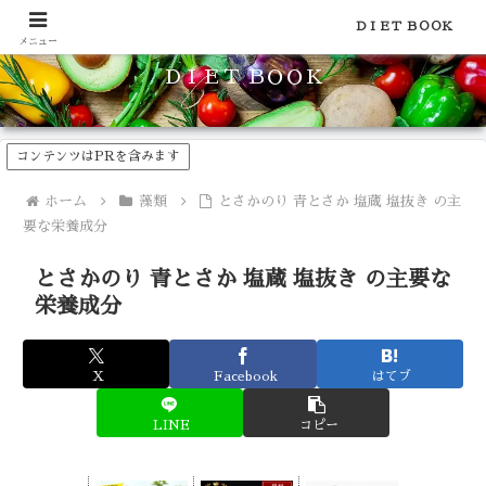
食品のカロリーや糖質などの栄養素がわかる！健康やダイエットに
ＤＩＥＴ ＢＯＯＫ
メニュー
ＤＩＥＴ ＢＯＯＫ
コンテンツはPRを含みます
ホーム
藻類
とさかのり 青とさか 塩蔵 塩抜き の主
要な栄養成分
とさかのり 青とさか 塩蔵 塩抜き の主要な
栄養成分
X
Facebook
はてブ
LINE
コピー