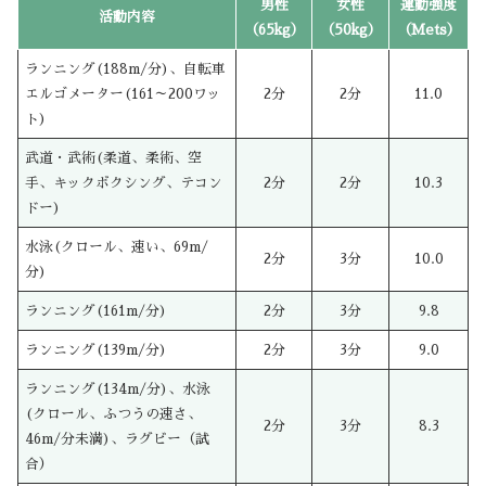
男性
女性
運動強度
活動内容
（65kg）
（50kg）
（Mets）
ランニング(188m/分)、自転車
エルゴメーター(161～200ワッ
2分
2分
11.0
ト)
武道・武術(柔道、柔術、空
手、キックボクシング、テコン
2分
2分
10.3
ドー)
水泳(クロール、速い、69m/
2分
3分
10.0
分)
ランニング(161m/分)
2分
3分
9.8
ランニング(139m/分)
2分
3分
9.0
ランニング(134m/分)、水泳
(クロール、ふつうの速さ、
2分
3分
8.3
46m/分未満)、ラグビー（試
合）