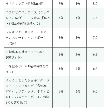
サイクリング（約20km/時）
2分
3分
8.0
エアロビクス、テニス（シング
ルス、試合）、山を登る(約4.5
3分
3分
7.3
～9.0kgの荷物を持って)
ジョギング、サッカー、スキ
ー、スケート、ハンドボール
3分
3分
7.0
（試合）
自転車エルゴメーター(90～
3分
3分
6.8
100ワット)
山を登る(0～4.1kgの荷物を持
3分
4分
6.5
って)
ゆっくりとしたジョギング、ウ
ェイトトレーニング（高強度、
パワーリフティング、ボディビ
3分
4分
6.0
ル）、バスケットボール、水泳
(のんびり泳ぐ)