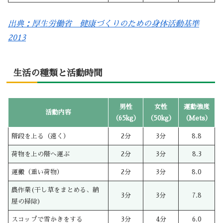
出典：厚生労働省 健康づくりのための身体活動基準
2013
生活の種類と活動時間
男性
女性
運動強度
活動内容
（65kg）
（50kg）
（Mets）
階段を上る（速く）
2分
3分
8.8
荷物を上の階へ運ぶ
2分
3分
8.3
運搬（重い荷物）
2分
3分
8.0
農作業(干し草をまとめる、納
3分
3分
7.8
屋の掃除)
スコップで雪かきをする
3分
4分
6.0