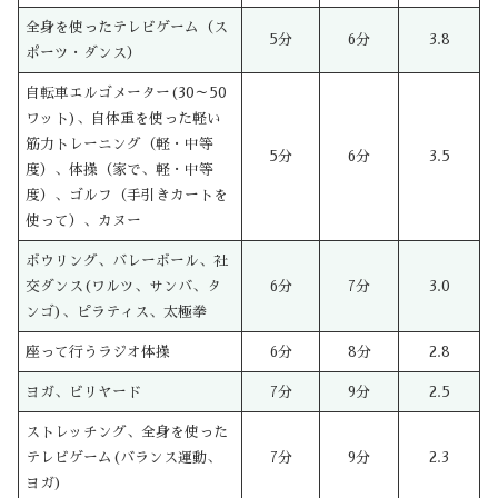
全身を使ったテレビゲーム（ス
5分
6分
3.8
ポーツ・ダンス）
自転車エルゴメーター(30～50
ワット)、自体重を使った軽い
筋力トレーニング（軽・中等
5分
6分
3.5
度）、体操（家で、軽・中等
度）、ゴルフ（手引きカートを
使って）、カヌー
ボウリング、バレーボール、社
交ダンス(ワルツ、サンバ、タ
6分
7分
3.0
ンゴ)、ピラティス、太極拳
座って行うラジオ体操
6分
8分
2.8
ヨガ、ビリヤード
7分
9分
2.5
ストレッチング、全身を使った
テレビゲーム(バランス運動、
7分
9分
2.3
ヨガ)