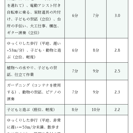
を連れて）、電動アシスト付き
自転車に乗る、家財道具の片付
6分
7分
3.0
け、子どもの世話（立位）、台
所の手伝い、大工仕事、梱包、
ギター演奏（立位）
ゆっくりした歩行（平地、遅い
=53m/分）、子ども・動物と遊
6分
8分
2.8
ぶ（立位、軽度）
植物への水やり、子どもの世
7分
9分
2.5
話、仕立て作業
ガーデニング（コンテナを使用
する）、動物の世話、ピアノの
7分
9分
2.3
演奏
子どもと遊ぶ（座位、軽度）
8分
10分
2.2
ゆっくりした歩行（平地、非常
に遅い＝53m/分未満、散歩ま