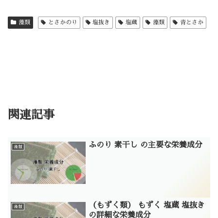
藻類
とさかのり
塩抜き
塩蔵
藻類
青とさか
関連記事
ふのり 素干し の主要な栄養成分
藻類
（もずく類） もずく 塩蔵 塩抜き
藻類
の詳細な栄養成分