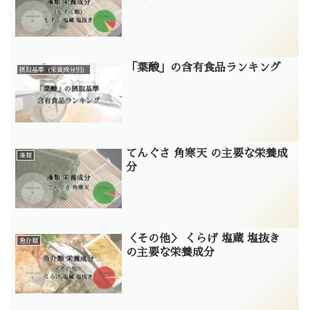
「葉酸」の含有食品ランキング
摂取基準（栄養成分別）
てんぐさ 角寒天 の主要な栄養成
藻類
分
＜その他＞ くらげ 塩蔵 塩抜き
魚介類
の主要な栄養成分