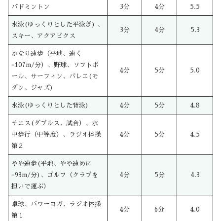
バドミントン
3分
4分
5.5
水泳(ゆっくりとした平泳ぎ) 、
3分
4分
5.3
スキー、アクアビクス
かなり速歩（平地、速く
=107m/分）、野球、ソフトボ
4分
5分
5.0
ール、サーフィン、バレエ(モ
ダン、ジャズ)
水泳(ゆっくりとした背泳)
4分
5分
4.8
テニス(ダブルス、試合）、水
中歩行（中等度）、ラジオ体操
4分
5分
4.5
第２
やや速歩(平地、やや速めに
=93m/分)、ゴルフ（クラブを
4分
5分
4.3
担いで運ぶ）
卓球、パワーヨガ、ラジオ体操
4分
6分
4.0
第１