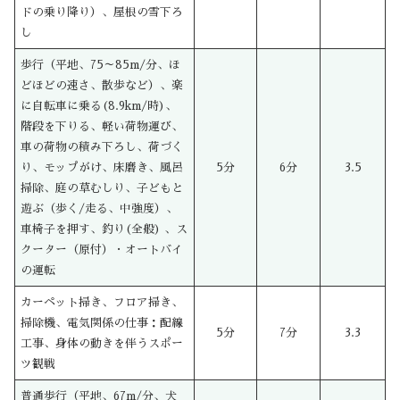
ドの乗り降り）、屋根の雪下ろ
し
歩行（平地、75～85m/分、ほ
どほどの速さ、散歩など）、楽
に自転車に乗る(8.9km/時)、
階段を下りる、軽い荷物運び、
車の荷物の積み下ろし、荷づく
り、モップがけ、床磨き、風呂
5分
6分
3.5
掃除、庭の草むしり、子どもと
遊ぶ（歩く/走る、中強度）、
車椅子を押す、釣り(全般) 、ス
クーター（原付）・オートバイ
の運転
カーペット掃き、フロア掃き、
掃除機、電気関係の仕事：配線
5分
7分
3.3
工事、身体の動きを伴うスポー
ツ観戦
普通歩行（平地、67m/分、犬