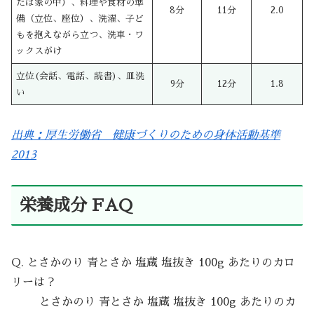
たは家の中）、料理や食材の準
8分
11分
2.0
備（立位、座位）、洗濯、子ど
もを抱えながら立つ、洗車・ワ
ックスがけ
立位(会話、電話、読書)、皿洗
9分
12分
1.8
い
出典：厚生労働省 健康づくりのための身体活動基準
2013
栄養成分 FAQ
Q. とさかのり 青とさか 塩蔵 塩抜き 100g あたりのカロ
リーは？
とさかのり 青とさか 塩蔵 塩抜き 100g あたりのカ