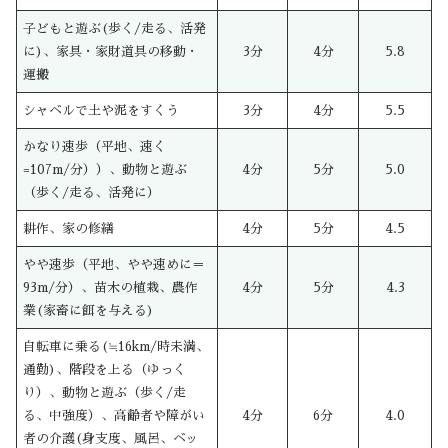
子どもと遊ぶ(歩く/走る、活発
に)、家具・家財道具の移動・
3分
4分
5.8
運搬
シャベルで土や泥をすくう
3分
4分
5.5
かなり速歩（平地、速く
=107m/分））、動物と遊ぶ
4分
5分
5.0
（歩く/走る、活発に）
耕作、家の修繕
4分
5分
4.5
やや速歩（平地、やや速めに＝
93m/分）、苗木の植栽、農作
4分
5分
4.3
業(家畜に餌を与える)
自転車に乗る(≒16km/時未満、
通勤)、階段を上る（ゆっく
り）、動物と遊ぶ（歩く/走
る、中強度）、高齢者や障がい
4分
6分
4.0
者の介護(身支度、風呂、ベッ