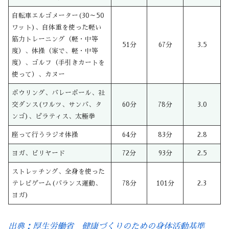
自転車エルゴメーター(30～50
ワット)、自体重を使った軽い
筋力トレーニング（軽・中等
51分
67分
3.5
度）、体操（家で、軽・中等
度）、ゴルフ（手引きカートを
使って）、カヌー
ボウリング、バレーボール、社
交ダンス(ワルツ、サンバ、タ
60分
78分
3.0
ンゴ)、ピラティス、太極拳
座って行うラジオ体操
64分
83分
2.8
ヨガ、ビリヤード
72分
93分
2.5
ストレッチング、全身を使った
テレビゲーム(バランス運動、
78分
101分
2.3
ヨガ)
出典：厚生労働省 健康づくりのための身体活動基準