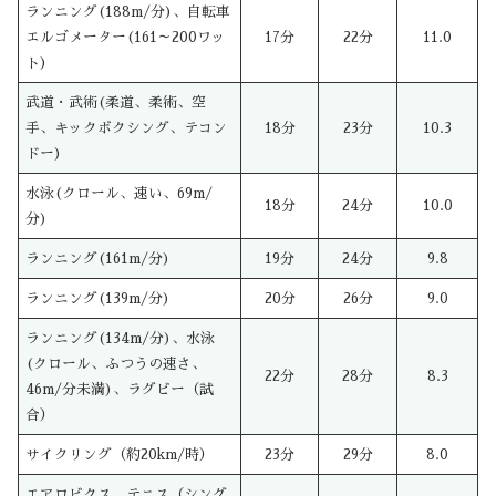
ランニング(188m/分)、自転車
エルゴメーター(161～200ワッ
17分
22分
11.0
ト)
武道・武術(柔道、柔術、空
手、キックボクシング、テコン
18分
23分
10.3
ドー)
水泳(クロール、速い、69m/
18分
24分
10.0
分)
ランニング(161m/分)
19分
24分
9.8
ランニング(139m/分)
20分
26分
9.0
ランニング(134m/分)、水泳
(クロール、ふつうの速さ、
22分
28分
8.3
46m/分未満)、ラグビー（試
合）
サイクリング（約20km/時）
23分
29分
8.0
エアロビクス、テニス（シング