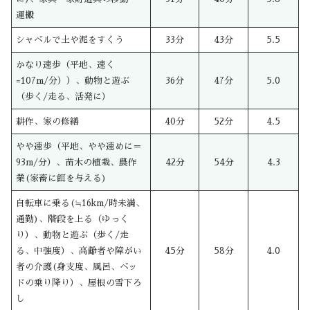
運搬
シャベルで土や泥をすくう
33分
43分
5.5
かなり速歩（平地、速く
=107m/分））、動物と遊ぶ
36分
47分
5.0
（歩く/走る、活発に）
耕作、家の修繕
40分
52分
4.5
やや速歩（平地、やや速めに＝
93m/分）、苗木の植栽、農作
42分
54分
4.3
業(家畜に餌を与える)
自転車に乗る(≒16km/時未満、
通勤)、階段を上る（ゆっく
り）、動物と遊ぶ（歩く/走
る、中強度）、高齢者や障がい
45分
58分
4.0
者の介護(身支度、風呂、ベッ
ドの乗り降り）、屋根の雪下ろ
し