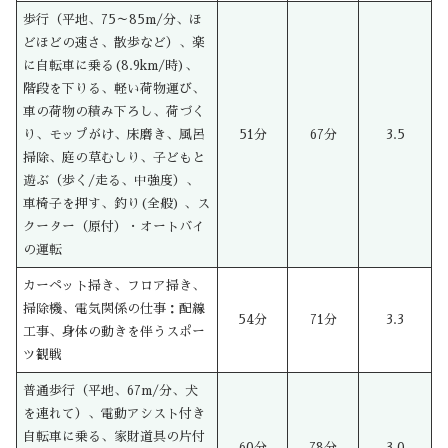
歩行（平地、75～85m/分、ほ
どほどの速さ、散歩など）、楽
に自転車に乗る(8.9km/時)、
階段を下りる、軽い荷物運び、
車の荷物の積み下ろし、荷づく
り、モップがけ、床磨き、風呂
51分
67分
3.5
掃除、庭の草むしり、子どもと
遊ぶ（歩く/走る、中強度）、
車椅子を押す、釣り(全般) 、ス
クーター（原付）・オートバイ
の運転
カーペット掃き、フロア掃き、
掃除機、電気関係の仕事：配線
54分
71分
3.3
工事、身体の動きを伴うスポー
ツ観戦
普通歩行（平地、67m/分、犬
を連れて）、電動アシスト付き
自転車に乗る、家財道具の片付
60分
78分
3.0