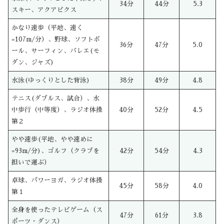
34分
44分
5.3
スキー、アクアビクス
かなり速歩（平地、速く
=107m/分）、野球、ソフトボ
36分
47分
5.0
ール、サーフィン、バレエ(モ
ダン、ジャズ)
水泳(ゆっくりとした背泳)
38分
49分
4.8
テニス(ダブルス、試合）、水
中歩行（中等度）、ラジオ体操
40分
52分
4.5
第２
やや速歩(平地、やや速めに
=93m/分)、ゴルフ（クラブを
42分
54分
4.3
担いで運ぶ）
卓球、パワーヨガ、ラジオ体操
45分
58分
4.0
第１
全身を使ったテレビゲーム（ス
47分
61分
3.8
ポーツ・ダンス）