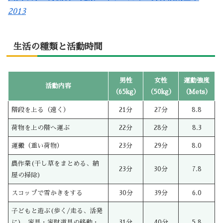
2013
生活の種類と活動時間
男性
女性
運動強度
活動内容
（65kg）
（50kg）
（Mets）
階段を上る（速く）
21分
27分
8.8
荷物を上の階へ運ぶ
22分
28分
8.3
運搬（重い荷物）
23分
29分
8.0
農作業(干し草をまとめる、納
23分
30分
7.8
屋の掃除)
スコップで雪かきをする
30分
39分
6.0
子どもと遊ぶ(歩く/走る、活発
に)、家具・家財道具の移動・
31分
40分
5.8