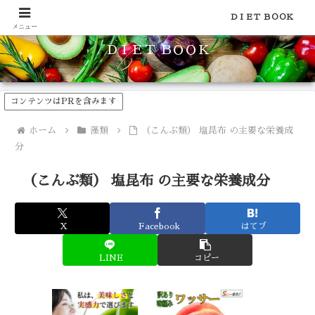
食品のカロリーや糖質などの栄養素がわかる！健康やダイエットに
ＤＩＥＴ ＢＯＯＫ
メニュー
ＤＩＥＴ ＢＯＯＫ
コンテンツはPRを含みます
ホーム
藻類
（こんぶ類） 塩昆布 の主要な栄養成
分
（こんぶ類） 塩昆布 の主要な栄養成分
X
Facebook
はてブ
LINE
コピー