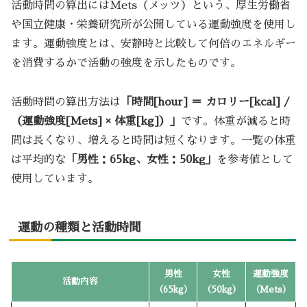
活動時間の算出にはMets（メッツ）という、厚生労働省
や国立健康・栄養研究所が公開している運動強度を使用し
ます。運動強度とは、安静時と比較して何倍のエネルギー
を消費するかで活動の強度を示したものです。
活動時間の算出方法は
「時間[hour] ＝ カロリー[kcal] /
（運動強度[Mets] × 体重[kg]）」
です。体重が減ると時
間は長くなり、増えると時間は短くなります。一覧の体重
は平均的な
「男性：65kg、女性：50kg」
を参考値として
使用しています。
運動の種類と活動時間
男性
女性
運動強度
活動内容
（65kg）
（50kg）
（Mets）