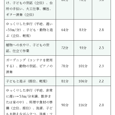
け、子どもの世話（立位）、台
所の手伝い、大工仕事、梱包、
ギター演奏（立位）
ゆっくりした歩行（平地、遅い
=53m/分）、子ども・動物と遊
64分
83分
2.8
ぶ（立位、軽度）
植物への水やり、子どもの世
72分
93分
2.5
話、仕立て作業
ガーデニング（コンテナを使用
する）、動物の世話、ピアノの
78分
101分
2.3
演奏
子どもと遊ぶ（座位、軽度）
81分
106分
2.2
ゆっくりした歩行（平地、非常
に遅い＝53m/分未満、散歩ま
たは家の中）、料理や食材の準
90分
116分
2.0
備（立位、座位）、洗濯、子ど
もを抱えながら立つ、洗車・ワ