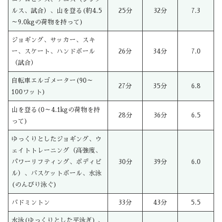
ルス、試合）、山を登る(約4.5
25分
32分
7.3
～9.0kgの荷物を持って)
ジョギング、サッカー、スキ
ー、スケート、ハンドボール
26分
34分
7.0
（試合）
自転車エルゴメーター(90～
27分
35分
6.8
100ワット)
山を登る(0～4.1kgの荷物を持
28分
36分
6.5
って)
ゆっくりとしたジョギング、ウ
ェイトトレーニング（高強度、
パワーリフティング、ボディビ
30分
39分
6.0
ル）、バスケットボール、水泳
(のんびり泳ぐ)
バドミントン
33分
43分
5.5
水泳(ゆっくりとした平泳ぎ) 、