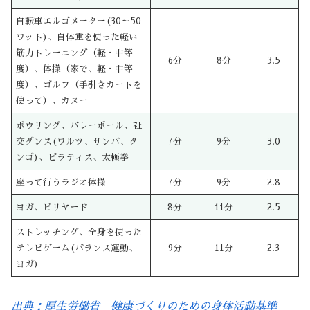
自転車エルゴメーター(30～50
ワット)、自体重を使った軽い
筋力トレーニング（軽・中等
6分
8分
3.5
度）、体操（家で、軽・中等
度）、ゴルフ（手引きカートを
使って）、カヌー
ボウリング、バレーボール、社
交ダンス(ワルツ、サンバ、タ
7分
9分
3.0
ンゴ)、ピラティス、太極拳
座って行うラジオ体操
7分
9分
2.8
ヨガ、ビリヤード
8分
11分
2.5
ストレッチング、全身を使った
テレビゲーム(バランス運動、
9分
11分
2.3
ヨガ)
出典：厚生労働省 健康づくりのための身体活動基準