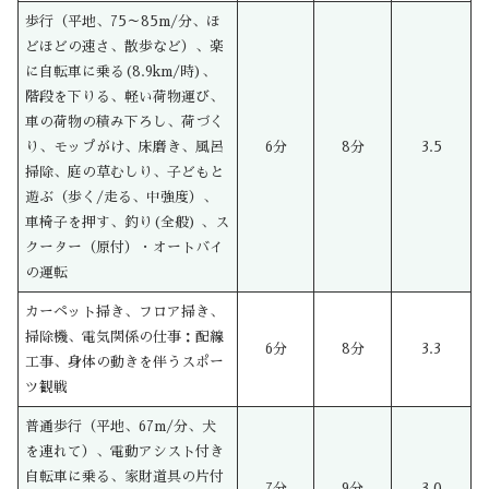
歩行（平地、75～85m/分、ほ
どほどの速さ、散歩など）、楽
に自転車に乗る(8.9km/時)、
階段を下りる、軽い荷物運び、
車の荷物の積み下ろし、荷づく
り、モップがけ、床磨き、風呂
6分
8分
3.5
掃除、庭の草むしり、子どもと
遊ぶ（歩く/走る、中強度）、
車椅子を押す、釣り(全般) 、ス
クーター（原付）・オートバイ
の運転
カーペット掃き、フロア掃き、
掃除機、電気関係の仕事：配線
6分
8分
3.3
工事、身体の動きを伴うスポー
ツ観戦
普通歩行（平地、67m/分、犬
を連れて）、電動アシスト付き
自転車に乗る、家財道具の片付
7分
9分
3.0