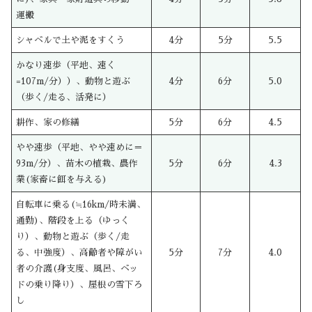
運搬
シャベルで土や泥をすくう
4分
5分
5.5
かなり速歩（平地、速く
=107m/分））、動物と遊ぶ
4分
6分
5.0
（歩く/走る、活発に）
耕作、家の修繕
5分
6分
4.5
やや速歩（平地、やや速めに＝
93m/分）、苗木の植栽、農作
5分
6分
4.3
業(家畜に餌を与える)
自転車に乗る(≒16km/時未満、
通勤)、階段を上る（ゆっく
り）、動物と遊ぶ（歩く/走
る、中強度）、高齢者や障がい
5分
7分
4.0
者の介護(身支度、風呂、ベッ
ドの乗り降り）、屋根の雪下ろ
し