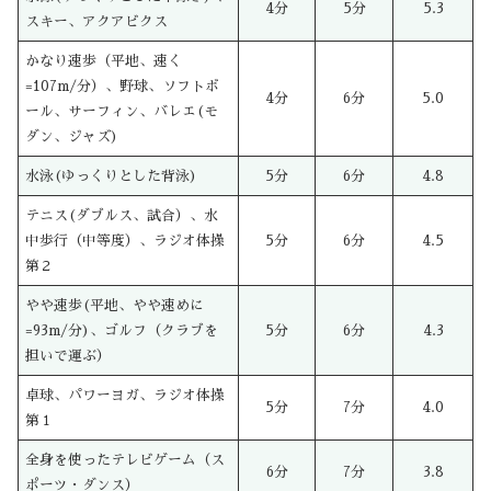
4分
5分
5.3
スキー、アクアビクス
かなり速歩（平地、速く
=107m/分）、野球、ソフトボ
4分
6分
5.0
ール、サーフィン、バレエ(モ
ダン、ジャズ)
水泳(ゆっくりとした背泳)
5分
6分
4.8
テニス(ダブルス、試合）、水
中歩行（中等度）、ラジオ体操
5分
6分
4.5
第２
やや速歩(平地、やや速めに
=93m/分)、ゴルフ（クラブを
5分
6分
4.3
担いで運ぶ）
卓球、パワーヨガ、ラジオ体操
5分
7分
4.0
第１
全身を使ったテレビゲーム（ス
6分
7分
3.8
ポーツ・ダンス）