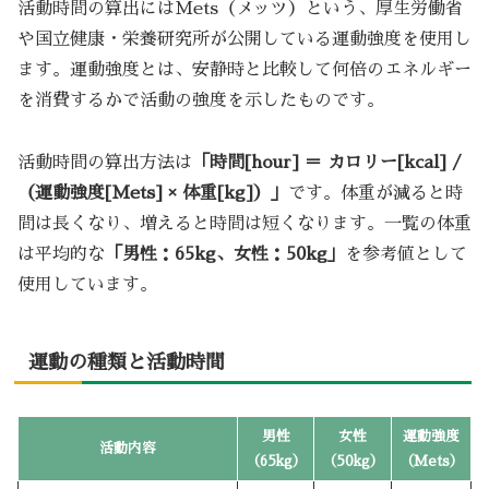
活動時間の算出にはMets（メッツ）という、厚生労働省
や国立健康・栄養研究所が公開している運動強度を使用し
ます。運動強度とは、安静時と比較して何倍のエネルギー
を消費するかで活動の強度を示したものです。
活動時間の算出方法は
「時間[hour] ＝ カロリー[kcal] /
（運動強度[Mets] × 体重[kg]）」
です。体重が減ると時
間は長くなり、増えると時間は短くなります。一覧の体重
は平均的な
「男性：65kg、女性：50kg」
を参考値として
使用しています。
運動の種類と活動時間
男性
女性
運動強度
活動内容
（65kg）
（50kg）
（Mets）