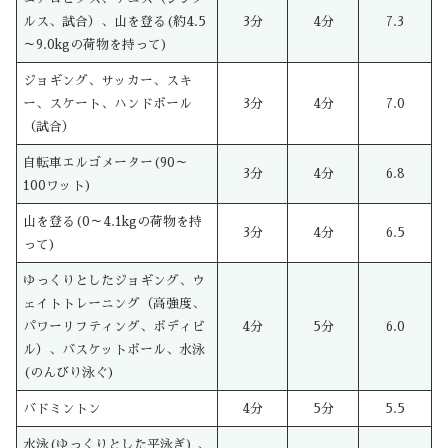
ルス、試合）、山を登る(約4.5
3分
4分
7.3
～9.0kgの荷物を持って)
ジョギング、サッカー、スキ
ー、スケート、ハンドボール
3分
4分
7.0
（試合）
自転車エルゴメーター(90～
3分
4分
6.8
100ワット)
山を登る(0～4.1kgの荷物を持
3分
4分
6.5
って)
ゆっくりとしたジョギング、ウ
ェイトトレーニング（高強度、
パワーリフティング、ボディビ
4分
5分
6.0
ル）、バスケットボール、水泳
(のんびり泳ぐ)
バドミントン
4分
5分
5.5
水泳(ゆっくりとした平泳ぎ) 、