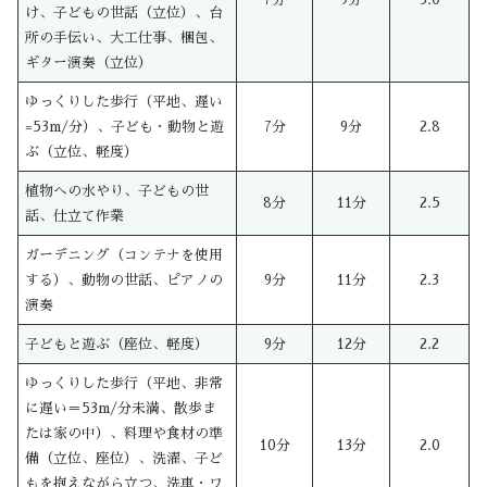
け、子どもの世話（立位）、台
所の手伝い、大工仕事、梱包、
ギター演奏（立位）
ゆっくりした歩行（平地、遅い
=53m/分）、子ども・動物と遊
7分
9分
2.8
ぶ（立位、軽度）
植物への水やり、子どもの世
8分
11分
2.5
話、仕立て作業
ガーデニング（コンテナを使用
する）、動物の世話、ピアノの
9分
11分
2.3
演奏
子どもと遊ぶ（座位、軽度）
9分
12分
2.2
ゆっくりした歩行（平地、非常
に遅い＝53m/分未満、散歩ま
たは家の中）、料理や食材の準
10分
13分
2.0
備（立位、座位）、洗濯、子ど
もを抱えながら立つ、洗車・ワ