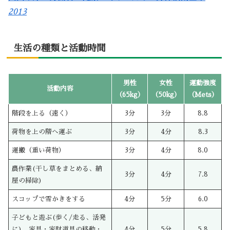
2013
生活の種類と活動時間
男性
女性
運動強度
活動内容
（65kg）
（50kg）
（Mets）
階段を上る（速く）
3分
3分
8.8
荷物を上の階へ運ぶ
3分
4分
8.3
運搬（重い荷物）
3分
4分
8.0
農作業(干し草をまとめる、納
3分
4分
7.8
屋の掃除)
スコップで雪かきをする
4分
5分
6.0
子どもと遊ぶ(歩く/走る、活発
に)、家具・家財道具の移動・
4分
5分
5.8