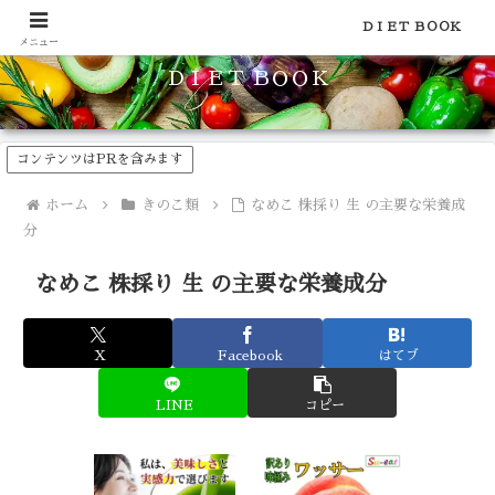
食品のカロリーや糖質などの栄養素がわかる！健康やダイエットに
ＤＩＥＴ ＢＯＯＫ
メニュー
ＤＩＥＴ ＢＯＯＫ
コンテンツはPRを含みます
ホーム
きのこ類
なめこ 株採り 生 の主要な栄養成
分
なめこ 株採り 生 の主要な栄養成分
X
Facebook
はてブ
LINE
コピー