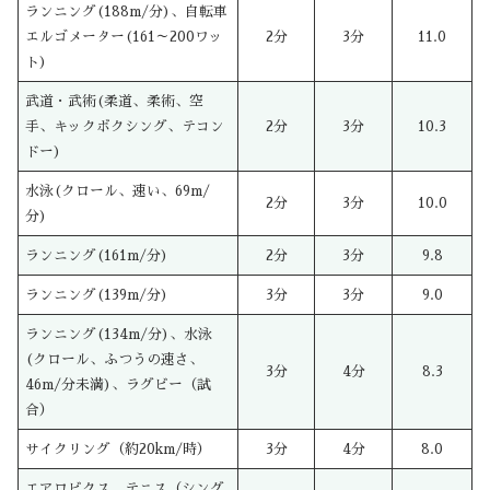
ランニング(188m/分)、自転車
エルゴメーター(161～200ワッ
2分
3分
11.0
ト)
武道・武術(柔道、柔術、空
手、キックボクシング、テコン
2分
3分
10.3
ドー)
水泳(クロール、速い、69m/
2分
3分
10.0
分)
ランニング(161m/分)
2分
3分
9.8
ランニング(139m/分)
3分
3分
9.0
ランニング(134m/分)、水泳
(クロール、ふつうの速さ、
3分
4分
8.3
46m/分未満)、ラグビー（試
合）
サイクリング（約20km/時）
3分
4分
8.0
エアロビクス、テニス（シング