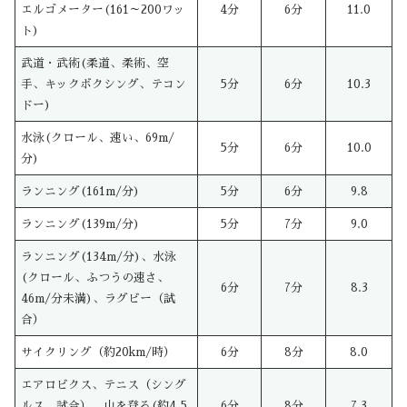
エルゴメーター(161～200ワッ
4分
6分
11.0
ト)
武道・武術(柔道、柔術、空
手、キックボクシング、テコン
5分
6分
10.3
ドー)
水泳(クロール、速い、69m/
5分
6分
10.0
分)
ランニング(161m/分)
5分
6分
9.8
ランニング(139m/分)
5分
7分
9.0
ランニング(134m/分)、水泳
(クロール、ふつうの速さ、
6分
7分
8.3
46m/分未満)、ラグビー（試
合）
サイクリング（約20km/時）
6分
8分
8.0
エアロビクス、テニス（シング
ルス、試合）、山を登る(約4.5
6分
8分
7.3