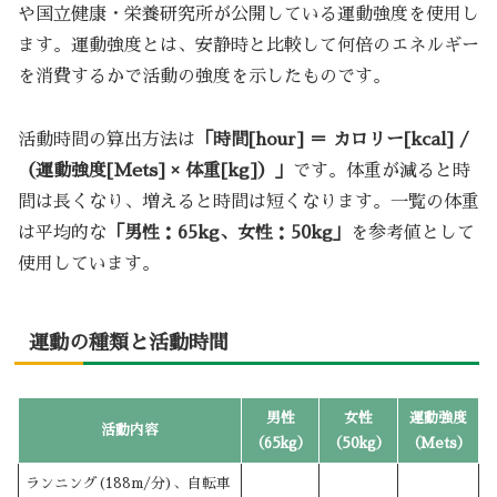
や国立健康・栄養研究所が公開している運動強度を使用し
ます。運動強度とは、安静時と比較して何倍のエネルギー
を消費するかで活動の強度を示したものです。
活動時間の算出方法は
「時間[hour] ＝ カロリー[kcal] /
（運動強度[Mets] × 体重[kg]）」
です。体重が減ると時
間は長くなり、増えると時間は短くなります。一覧の体重
は平均的な
「男性：65kg、女性：50kg」
を参考値として
使用しています。
運動の種類と活動時間
男性
女性
運動強度
活動内容
（65kg）
（50kg）
（Mets）
ランニング(188m/分)、自転車