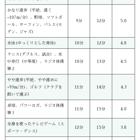
かなり速歩（平地、速く
=107m/分）、野球、ソフトボ
9分
12分
5.0
ール、サーフィン、バレエ(モ
ダン、ジャズ)
水泳(ゆっくりとした背泳)
10分
12分
4.8
テニス(ダブルス、試合）、水
中歩行（中等度）、ラジオ体操
10分
13分
4.5
第２
やや速歩(平地、やや速めに
=93m/分)、ゴルフ（クラブを
11分
14分
4.3
担いで運ぶ）
卓球、パワーヨガ、ラジオ体操
11分
15分
4.0
第１
全身を使ったテレビゲーム（ス
12分
15分
3.8
ポーツ・ダンス）