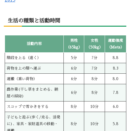
生活の種類と活動時間
男性
女性
運動強度
活動内容
（65kg）
（50kg）
（Mets）
階段を上る（速く）
5分
7分
8.8
荷物を上の階へ運ぶ
6分
7分
8.3
運搬（重い荷物）
6分
8分
8.0
農作業(干し草をまとめる、納
6分
8分
7.8
屋の掃除)
スコップで雪かきをする
8分
10分
6.0
子どもと遊ぶ(歩く/走る、活発
に)、家具・家財道具の移動・
8分
10分
5.8
運搬