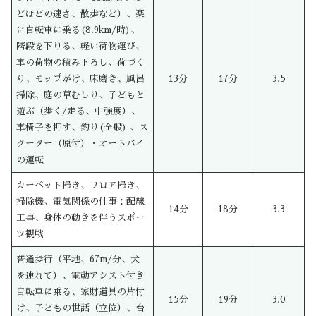
どほどの速さ、散歩など）、楽
に自転車に乗る(8.9km/時)、
階段を下りる、軽い荷物運び、
車の荷物の積み下ろし、荷づく
り、モップがけ、床磨き、風呂
13分
17分
3.5
掃除、庭の草むしり、子どもと
遊ぶ（歩く/走る、中強度）、
車椅子を押す、釣り(全般) 、ス
クーター（原付）・オートバイ
の運転
カーペット掃き、フロア掃き、
掃除機、電気関係の仕事：配線
14分
18分
3.3
工事、身体の動きを伴うスポー
ツ観戦
普通歩行（平地、67m/分、犬
を連れて）、電動アシスト付き
自転車に乗る、家財道具の片付
15分
19分
3.0
け、子どもの世話（立位）、台