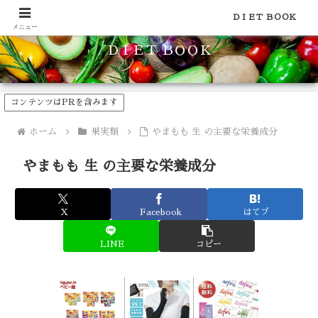
食品のカロリーや糖質などの栄養素がわかる！健康やダイエットに
ＤＩＥＴ ＢＯＯＫ
メニュー
ＤＩＥＴ ＢＯＯＫ
コンテンツはPRを含みます
ホーム
果実類
やまもも 生 の主要な栄養成分
やまもも 生 の主要な栄養成分
X
Facebook
はてブ
LINE
コピー