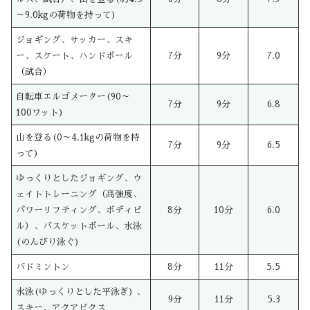
～9.0kgの荷物を持って)
ジョギング、サッカー、スキ
ー、スケート、ハンドボール
7分
9分
7.0
（試合）
自転車エルゴメーター(90～
7分
9分
6.8
100ワット)
山を登る(0～4.1kgの荷物を持
7分
9分
6.5
って)
ゆっくりとしたジョギング、ウ
ェイトトレーニング（高強度、
パワーリフティング、ボディビ
8分
10分
6.0
ル）、バスケットボール、水泳
(のんびり泳ぐ)
バドミントン
8分
11分
5.5
水泳(ゆっくりとした平泳ぎ) 、
9分
11分
5.3
スキー、アクアビクス