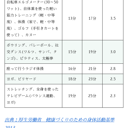
自転車エルゴメーター(30～50
ワット)、自体重を使った軽い
筋力トレーニング（軽・中等
13分
17分
3.5
度）、体操（家で、軽・中等
度）、ゴルフ（手引きカートを
使って）、カヌー
ボウリング、バレーボール、社
交ダンス(ワルツ、サンバ、タ
15分
19分
3.0
ンゴ)、ピラティス、太極拳
座って行うラジオ体操
16分
21分
2.8
ヨガ、ビリヤード
18分
23分
2.5
ストレッチング、全身を使った
テレビゲーム(バランス運動、
19分
25分
2.3
ヨガ)
出典：厚生労働省 健康づくりのための身体活動基準
2013