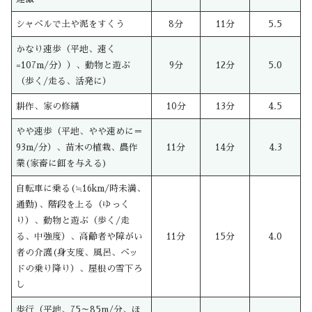
シャベルで土や泥をすくう
8分
11分
5.5
かなり速歩（平地、速く
=107m/分））、動物と遊ぶ
9分
12分
5.0
（歩く/走る、活発に）
耕作、家の修繕
10分
13分
4.5
やや速歩（平地、やや速めに＝
93m/分）、苗木の植栽、農作
11分
14分
4.3
業(家畜に餌を与える)
自転車に乗る(≒16km/時未満、
通勤)、階段を上る（ゆっく
り）、動物と遊ぶ（歩く/走
る、中強度）、高齢者や障がい
11分
15分
4.0
者の介護(身支度、風呂、ベッ
ドの乗り降り）、屋根の雪下ろ
し
歩行（平地、75～85m/分、ほ