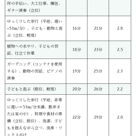
所の手伝い、大工仕事、梱包、
ギター演奏（立位）
ゆっくりした歩行（平地、遅い
=53m/分）、子ども・動物と遊
16分
21分
2.8
ぶ（立位、軽度）
植物への水やり、子どもの世
18分
23分
2.5
話、仕立て作業
ガーデニング（コンテナを使用
する）、動物の世話、ピアノの
19分
25分
2.3
演奏
子どもと遊ぶ（座位、軽度）
20分
26分
2.2
ゆっくりした歩行（平地、非常
に遅い＝53m/分未満、散歩ま
たは家の中）、料理や食材の準
22分
29分
2.0
備（立位、座位）、洗濯、子ど
もを抱えながら立つ、洗車・ワ
ックスがけ