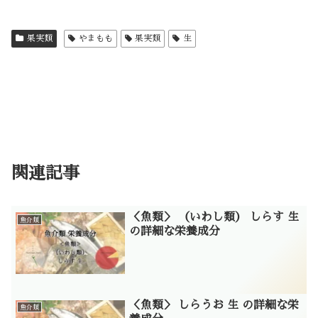
果実類
やまもも
果実類
生
関連記事
＜魚類＞ （いわし類） しらす 生
魚介類
の詳細な栄養成分
＜魚類＞ しらうお 生 の詳細な栄
魚介類