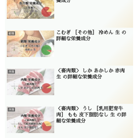
養成分
こむぎ ［その他］ 冷めん 生 の
穀類
詳細な栄養成分
＜畜肉類＞ しか あかしか 赤肉
肉類
生 の詳細な栄養成分
＜畜肉類＞ うし ［乳用肥育牛
肉類
肉］ もも 皮下脂肪なし 生 の詳
細な栄養成分