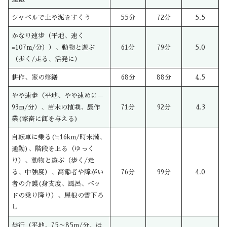
シャベルで土や泥をすくう
55分
72分
5.5
かなり速歩（平地、速く
=107m/分））、動物と遊ぶ
61分
79分
5.0
（歩く/走る、活発に）
耕作、家の修繕
68分
88分
4.5
やや速歩（平地、やや速めに＝
93m/分）、苗木の植栽、農作
71分
92分
4.3
業(家畜に餌を与える)
自転車に乗る(≒16km/時未満、
通勤)、階段を上る（ゆっく
り）、動物と遊ぶ（歩く/走
る、中強度）、高齢者や障がい
76分
99分
4.0
者の介護(身支度、風呂、ベッ
ドの乗り降り）、屋根の雪下ろ
し
歩行（平地、75～85m/分、ほ