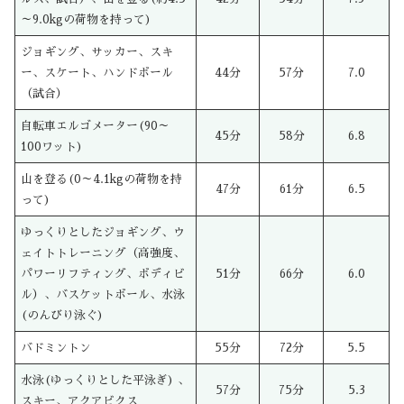
～9.0kgの荷物を持って)
ジョギング、サッカー、スキ
ー、スケート、ハンドボール
44分
57分
7.0
（試合）
自転車エルゴメーター(90～
45分
58分
6.8
100ワット)
山を登る(0～4.1kgの荷物を持
47分
61分
6.5
って)
ゆっくりとしたジョギング、ウ
ェイトトレーニング（高強度、
パワーリフティング、ボディビ
51分
66分
6.0
ル）、バスケットボール、水泳
(のんびり泳ぐ)
バドミントン
55分
72分
5.5
水泳(ゆっくりとした平泳ぎ) 、
57分
75分
5.3
スキー、アクアビクス