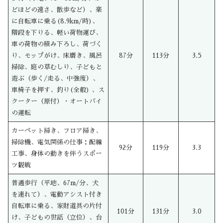
どほどの速さ、散歩など）、楽
に自転車に乗る(8.9km/時)、
階段を下りる、軽い荷物運び、
車の荷物の積み下ろし、荷づく
り、モップがけ、床磨き、風呂
87分
113分
3.5
掃除、庭の草むしり、子どもと
遊ぶ（歩く/走る、中強度）、
車椅子を押す、釣り(全般) 、ス
クーター（原付）・オートバイ
の運転
カーペット掃き、フロア掃き、
掃除機、電気関係の仕事：配線
92分
119分
3.3
工事、身体の動きを伴うスポー
ツ観戦
普通歩行（平地、67m/分、犬
を連れて）、電動アシスト付き
自転車に乗る、家財道具の片付
101分
131分
3.0
け、子どもの世話（立位）、台