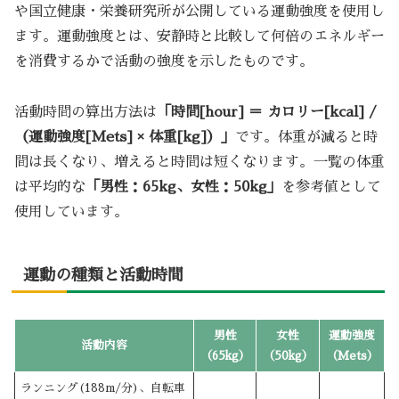
や国立健康・栄養研究所が公開している運動強度を使用し
ます。運動強度とは、安静時と比較して何倍のエネルギー
を消費するかで活動の強度を示したものです。
活動時間の算出方法は
「時間[hour] ＝ カロリー[kcal] /
（運動強度[Mets] × 体重[kg]）」
です。体重が減ると時
間は長くなり、増えると時間は短くなります。一覧の体重
は平均的な
「男性：65kg、女性：50kg」
を参考値として
使用しています。
運動の種類と活動時間
男性
女性
運動強度
活動内容
（65kg）
（50kg）
（Mets）
ランニング(188m/分)、自転車