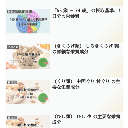
「65 歳 ～ 74 歳」の摂取基準、1
摂取基準（年齢別）
日分の栄養素
（きくらげ類） しろきくらげ 乾
きのこ類
の詳細な栄養成分
（くり類） 中国ぐり 甘ぐり の主
種実類
要な栄養成分
（ひし類） ひし 生 の主要な栄養
種実類
成分