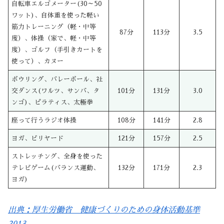
自転車エルゴメーター(30～50
ワット)、自体重を使った軽い
筋力トレーニング（軽・中等
87分
113分
3.5
度）、体操（家で、軽・中等
度）、ゴルフ（手引きカートを
使って）、カヌー
ボウリング、バレーボール、社
交ダンス(ワルツ、サンバ、タ
101分
131分
3.0
ンゴ)、ピラティス、太極拳
座って行うラジオ体操
108分
141分
2.8
ヨガ、ビリヤード
121分
157分
2.5
ストレッチング、全身を使った
テレビゲーム(バランス運動、
132分
171分
2.3
ヨガ)
出典：厚生労働省 健康づくりのための身体活動基準
2013