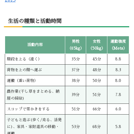
生活の種類と活動時間
男性
女性
運動強度
活動内容
（65kg）
（50kg）
（Mets）
階段を上る（速く）
35分
45分
8.8
荷物を上の階へ運ぶ
37分
48分
8.3
運搬（重い荷物）
38分
50分
8.0
農作業(干し草をまとめる、納
39分
51分
7.8
屋の掃除)
スコップで雪かきをする
51分
66分
6.0
子どもと遊ぶ(歩く/走る、活発
に)、家具・家財道具の移動・
53分
68分
5.8
運搬