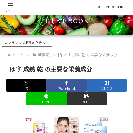
食品のカロリーや糖質などの栄養素がわかる！健康やダイエットに
ＤＩＥＴ ＢＯＯＫ
メニュー
ＤＩＥＴ ＢＯＯＫ
コンテンツはPRを含みます
ホーム
種実類
はす 成熟 乾 の主要な栄養成分
はす 成熟 乾 の主要な栄養成分
X
Facebook
はてブ
LINE
コピー