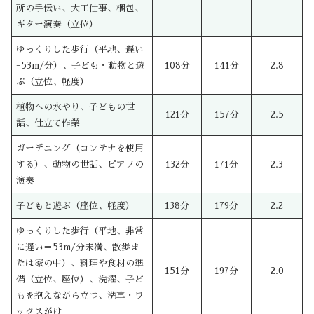
所の手伝い、大工仕事、梱包、
ギター演奏（立位）
ゆっくりした歩行（平地、遅い
=53m/分）、子ども・動物と遊
108分
141分
2.8
ぶ（立位、軽度）
植物への水やり、子どもの世
121分
157分
2.5
話、仕立て作業
ガーデニング（コンテナを使用
する）、動物の世話、ピアノの
132分
171分
2.3
演奏
子どもと遊ぶ（座位、軽度）
138分
179分
2.2
ゆっくりした歩行（平地、非常
に遅い＝53m/分未満、散歩ま
たは家の中）、料理や食材の準
151分
197分
2.0
備（立位、座位）、洗濯、子ど
もを抱えながら立つ、洗車・ワ
ックスがけ