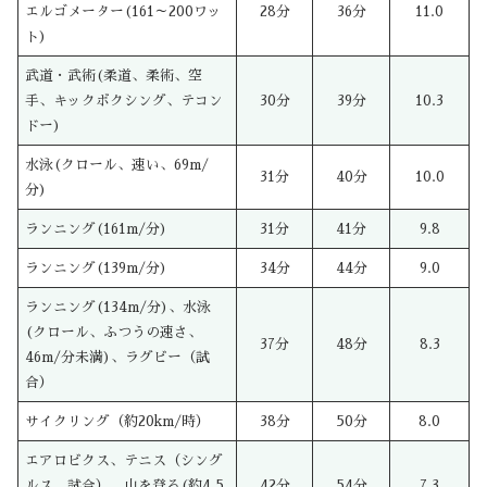
エルゴメーター(161～200ワッ
28分
36分
11.0
ト)
武道・武術(柔道、柔術、空
手、キックボクシング、テコン
30分
39分
10.3
ドー)
水泳(クロール、速い、69m/
31分
40分
10.0
分)
ランニング(161m/分)
31分
41分
9.8
ランニング(139m/分)
34分
44分
9.0
ランニング(134m/分)、水泳
(クロール、ふつうの速さ、
37分
48分
8.3
46m/分未満)、ラグビー（試
合）
サイクリング（約20km/時）
38分
50分
8.0
エアロビクス、テニス（シング
ルス、試合）、山を登る(約4.5
42分
54分
7.3