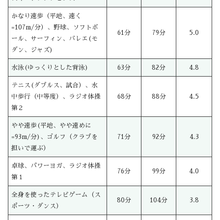
かなり速歩（平地、速く
=107m/分）、野球、ソフトボ
61分
79分
5.0
ール、サーフィン、バレエ(モ
ダン、ジャズ)
水泳(ゆっくりとした背泳)
63分
82分
4.8
テニス(ダブルス、試合）、水
中歩行（中等度）、ラジオ体操
68分
88分
4.5
第２
やや速歩(平地、やや速めに
=93m/分)、ゴルフ（クラブを
71分
92分
4.3
担いで運ぶ）
卓球、パワーヨガ、ラジオ体操
76分
99分
4.0
第１
全身を使ったテレビゲーム（ス
80分
104分
3.8
ポーツ・ダンス）