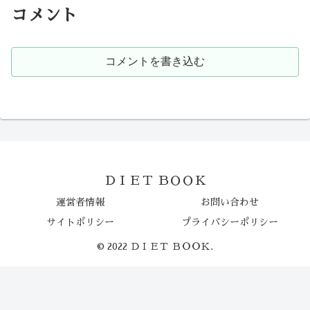
コメント
コメントを書き込む
ＤＩＥＴ ＢＯＯＫ
運営者情報
お問い合わせ
サイトポリシー
プライバシーポリシー
© 2022 ＤＩＥＴ ＢＯＯＫ.