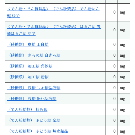
＜でん粉・でん粉製品＞ （でん粉製品） でん粉めん
0
mg
乾 ゆで
＜でん粉・でん粉製品＞ （でん粉製品） はるさめ 普
0
mg
通はるさめ ゆで
（砂糖類） 車糖 上白糖
0
mg
（砂糖類） ざらめ糖 白ざら糖
0
mg
（砂糖類） 加工糖 角砂糖
0
mg
（砂糖類） 加工糖 粉糖
0
mg
（砂糖類） 液糖 しょ糖型液糖
0
mg
（砂糖類） 液糖 転化型液糖
0
mg
（でん粉糖類） 粉あめ
0
mg
（でん粉糖類） ぶどう糖 全糖
0
mg
（でん粉糖類） ぶどう糖 無水結晶
0
mg