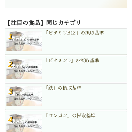
【注目の食品】同じカテゴリ
「ビタミンB12」の摂取基準
「ビタミンD」の摂取基準
「鉄」の摂取基準
「マンガン」の摂取基準