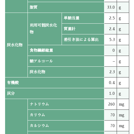
脂質
33.0
g
単糖当量
2.5
g
利用可能炭水化
質量計
2.4
g
物
差引き法による算出
5.3
g
炭水化物
食物繊維総量
0
g
糖アルコール
–
g
炭水化物
2.3
g
有機酸
0.4
g
灰分
1.0
g
ナトリウム
260
mg
カリウム
70
mg
カルシウム
70
mg