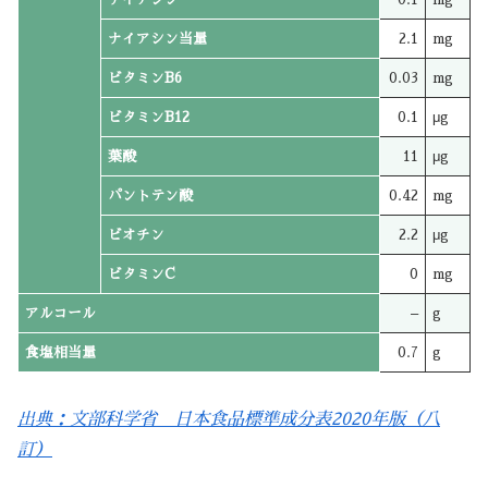
ナイアシン当量
2.1
mg
ビタミンB6
0.03
mg
ビタミンB12
0.1
μg
葉酸
11
μg
パントテン酸
0.42
mg
ビオチン
2.2
μg
ビタミンC
0
mg
アルコール
–
g
食塩相当量
0.7
g
出典：文部科学省 日本食品標準成分表2020年版（八
訂）