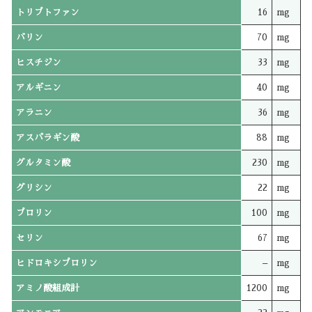
トリプトファン
16
mg
バリン
70
mg
ヒスチジン
33
mg
アルギニン
40
mg
アラニン
36
mg
アスパラギン酸
88
mg
グルタミン酸
230
mg
グリシン
22
mg
プロリン
100
mg
セリン
67
mg
ヒドロキシプロリン
–
mg
アミノ酸組成計
1200
mg