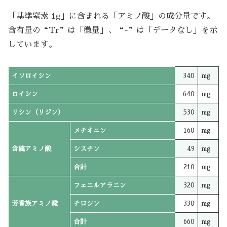
「基準窒素 1g」に含まれる「アミノ酸」の成分量です。
含有量の“Tr”は「微量」、“-”は「データなし」を示
しています。
イソロイシン
340
mg
ロイシン
640
mg
リシン（リジン）
530
mg
メチオニン
160
mg
含硫アミノ酸
シスチン
49
mg
合計
210
mg
フェニルアラニン
320
mg
芳香族アミノ酸
チロシン
330
mg
合計
660
mg