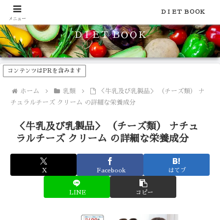
食品のカロリーや糖質などの栄養素がわかる！健康やダイエットに
ＤＩＥＴ ＢＯＯＫ
メニュー
ＤＩＥＴ ＢＯＯＫ
コンテンツはPRを含みます
ホーム
乳類
＜牛乳及び乳製品＞ （チーズ類） ナ
チュラルチーズ クリーム の詳細な栄養成分
＜牛乳及び乳製品＞ （チーズ類） ナチュ
ラルチーズ クリーム の詳細な栄養成分
X
Facebook
はてブ
LINE
コピー