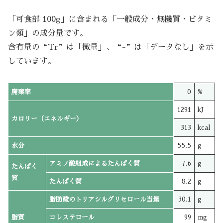
「可食部 100g」に含まれる「一般成分・無機質・ビタミ
ン類」の成分量です。
含有量の“Tr”は「微量」、“-”は「データなし」を示
しています。
廃棄率
0
%
1291
kJ
カロリー（エネルギー）
313
kcal
水分
55.5
g
アミノ酸組成によるたんぱく質
7.6
g
たんぱく
質
たんぱく質
8.2
g
脂肪酸のトリアシルグリセロール当量
30.1
g
脂質
コレステロール
99
mg