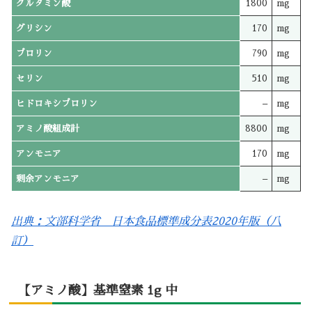
グルタミン酸
1800
mg
グリシン
170
mg
プロリン
790
mg
セリン
510
mg
ヒドロキシプロリン
–
mg
アミノ酸組成計
8800
mg
アンモニア
170
mg
剰余アンモニア
–
mg
出典：文部科学省 日本食品標準成分表2020年版（八
訂）
【アミノ酸】基準窒素 1g 中