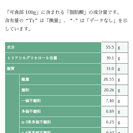
「可食部 100g」に含まれる「脂肪酸」の成分量です。
含有量の“Tr”は「微量」、“-”は「データなし」を示
しています。
水分
55.5
g
トリアシルグリセロール当量
30.1
g
脂質
33.0
g
総量
28.55
g
飽和
20.26
g
一価不飽和
7.40
g
多価不飽和
0.89
g
n-3系多価不飽和
0.25
g
n-6系多価不飽和
0.63
g