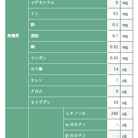
マグネシウム
8
mg
リン
85
mg
鉄
0.1
mg
無機質
亜鉛
0.7
mg
銅
0.01
mg
マンガン
0.01
mg
ヨウ素
14
μg
セレン
7
μg
クロム
0
μg
モリブデン
10
μg
レチノール
240
μg
α-カロテン
–
μg
β-カロテン
–
μg