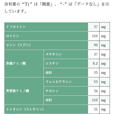
含有量の“Tr”は「微量」、“-”は「データなし」を示
しています。
イソロイシン
57
mg
ロイシン
110
mg
リシン（リジン）
90
mg
メチオニン
27
mg
含硫アミノ酸
シスチン
8.2
mg
合計
35
mg
フェニルアラニン
55
mg
芳香族アミノ酸
チロシン
56
mg
合計
110
mg
トレオニン（スレオニン）
51
mg