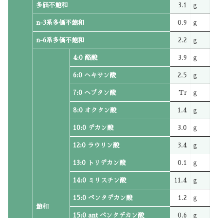
多価不飽和
3.1
g
n-3系多価不飽和
0.9
g
n-6系多価不飽和
2.2
g
4:0 酪酸
3.9
g
6:0 ヘキサン酸
2.5
g
7:0 ヘプタン酸
Tr
g
8:0 オクタン酸
1.4
g
10:0 デカン酸
3.0
g
12:0 ラウリン酸
3.4
g
13:0 トリデカン酸
0.1
g
14:0 ミリスチン酸
11.4
g
15:0 ペンタデカン酸
1.2
g
飽和
15:0 ant ペンタデカン酸
0.6
g