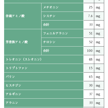
メチオニン
25
mg
含硫アミノ酸
シスチン
7.6
mg
合計
33
mg
フェニルアラニン
51
mg
芳香族アミノ酸
チロシン
52
mg
合計
100
mg
トレオニン（スレオニン）
48
mg
トリプトファン
15
mg
バリン
65
mg
ヒスチジン
30
mg
アルギニン
37
mg
アラニン
33
mg