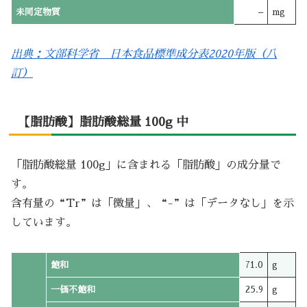
未同定物質
–
mg
出典：文部科学省 日本食品標準成分表2020年版（八
訂）
【脂肪酸】脂肪酸総量 100g 中
「脂肪酸総量 100g」に含まれる「脂肪酸」の成分量で
す。
含有量の“Tr”は「微量」、“-”は「データなし」を示
しています。
飽和
71.0
g
一価不飽和
25.9
g