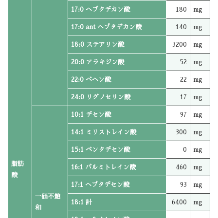
17:0 ヘプタデカン酸
180
mg
17:0 ant ヘプタデカン酸
140
mg
18:0 ステアリン酸
3200
mg
20:0 アラキジン酸
52
mg
22:0 ベヘン酸
22
mg
24:0 リグノセリン酸
17
mg
10:1 デセン酸
97
mg
14:1 ミリストレイン酸
300
mg
15:1 ペンタデセン酸
0
mg
脂肪
16:1 パルミトレイン酸
460
mg
酸
17:1 ヘプタデセン酸
93
mg
一価不飽
18:1 計
6400
mg
和