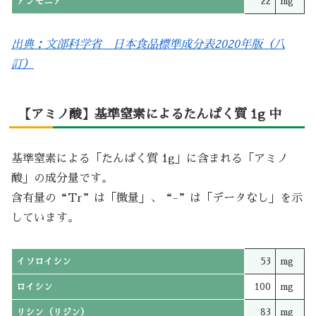
アンモニア
22
mg
出典：文部科学省 日本食品標準成分表2020年版（八
訂）
【アミノ酸】基準窒素によるたんぱく質 1g 中
基準窒素による「たんぱく質 1g」に含まれる「アミノ
酸」の成分量です。
含有量の“Tr”は「微量」、“-”は「データなし」を示
しています。
イソロイシン
53
mg
ロイシン
100
mg
リシン（リジン）
83
mg