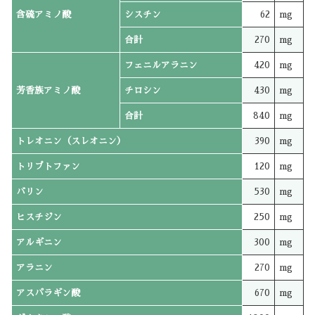
含硫アミノ酸
シスチン
62
mg
合計
270
mg
フェニルアラニン
420
mg
芳香族アミノ酸
チロシン
430
mg
合計
840
mg
トレオニン（スレオニン）
390
mg
トリプトファン
120
mg
バリン
530
mg
ヒスチジン
250
mg
アルギニン
300
mg
アラニン
270
mg
アスパラギン酸
670
mg