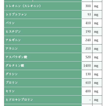
トレオニン（スレオニン）
300
mg
トリプトファン
93
mg
バリン
410
mg
ヒスチジン
190
mg
アルギニン
240
mg
アラニン
210
mg
アスパラギン酸
520
mg
グルタミン酸
1400
mg
グリシン
130
mg
プロリン
610
mg
セリン
400
mg
ヒドロキシプロリン
–
mg