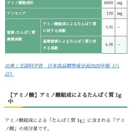
アミノ酸組成計
6800
mg
アンモニア
130
mg
アミノ酸組成によるたんぱく質
5.91
－
に対する係数
窒素-たんぱく質
換算係数
基準窒素によるたんぱく質に対
6.38
－
する係数
出典：文部科学省 日本食品標準成分表2020年版（八
訂）
【アミノ酸】アミノ酸組成によるたんぱく質 1g
中
アミノ酸組成による「たんぱく質 1g」に含まれる「アミ
ノ酸」の成分量です。