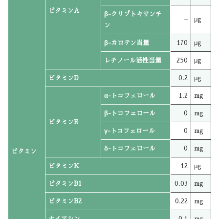
ビタミンA
β-クリプトキサンチ
–
μg
ン
β-カロテン当量
170
μg
レチノール活性当量
250
μg
ビタミンD
0.2
μg
α-トコフェロール
1.2
mg
β-トコフェロール
0
mg
ビタミンE
γ-トコフェロール
0
mg
δ-トコフェロール
0
mg
ビタミン
ビタミンK
12
μg
ビタミンB1
0.03
mg
ビタミンB2
0.22
mg
ナイアシン
0.1
mg