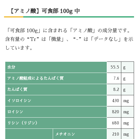
【アミノ酸】可食部 100g 中
「可食部 100g」に含まれる「アミノ酸」の成分量です。
含有量の“Tr”は「微量」、“-”は「データなし」を示
しています。
水分
55.5
g
アミノ酸組成によるたんぱく質
7.6
g
たんぱく質
8.2
g
イソロイシン
430
mg
ロイシン
820
mg
リシン（リジン）
680
mg
メチオニン
210
mg