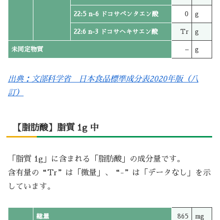
22:5 n-6 ドコサペンタエン酸
0
g
22:6 n-3 ドコサヘキサエン酸
Tr
g
未同定物質
–
g
出典：文部科学省 日本食品標準成分表2020年版（八
訂）
【脂肪酸】脂質 1g 中
「脂質 1g」に含まれる「脂肪酸」の成分量です。
含有量の“Tr”は「微量」、“-”は「データなし」を示
しています。
総量
865
mg