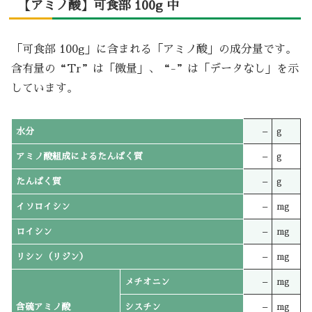
【アミノ酸】可食部 100g 中
「可食部 100g」に含まれる「アミノ酸」の成分量です。
含有量の“Tr”は「微量」、“-”は「データなし」を示
しています。
水分
–
g
アミノ酸組成によるたんぱく質
–
g
たんぱく質
–
g
イソロイシン
–
mg
ロイシン
–
mg
リシン（リジン）
–
mg
メチオニン
–
mg
含硫アミノ酸
シスチン
–
mg