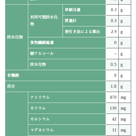
単糖当量
0.3
g
利用可能炭水化
質量計
0.3
g
物
差引き法による算出
2.9
g
炭水化物
食物繊維総量
0
g
糖アルコール
–
g
炭水化物
0.5
g
有機酸
0
g
灰分
1.8
g
ナトリウム
470
mg
カリウム
130
mg
カルシウム
42
mg
マグネシウム
11
mg