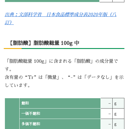
出典：文部科学省 日本食品標準成分表2020年版（八
訂）
【脂肪酸】脂肪酸総量 100g 中
「脂肪酸総量 100g」に含まれる「脂肪酸」の成分量で
す。
含有量の“Tr”は「微量」、“-”は「データなし」を示
しています。
飽和
–
g
一価不飽和
–
g
多価不飽和
–
g