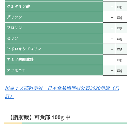
グルタミン酸
–
mg
グリシン
–
mg
プロリン
–
mg
セリン
–
mg
ヒドロキシプロリン
–
mg
アミノ酸組成計
–
mg
アンモニア
–
mg
出典：文部科学省 日本食品標準成分表2020年版（八
訂）
【脂肪酸】可食部 100g 中