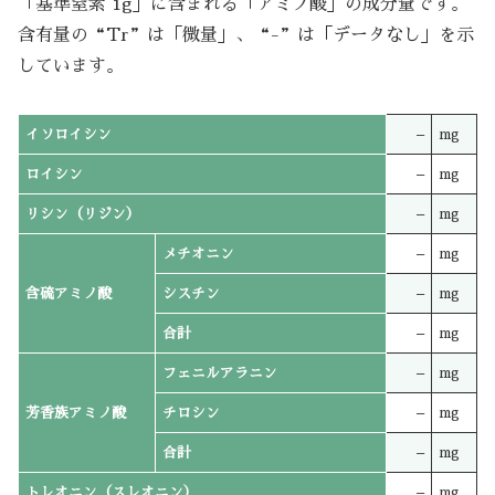
「基準窒素 1g」に含まれる「アミノ酸」の成分量です。
含有量の“Tr”は「微量」、“-”は「データなし」を示
しています。
イソロイシン
–
mg
ロイシン
–
mg
リシン（リジン）
–
mg
メチオニン
–
mg
含硫アミノ酸
シスチン
–
mg
合計
–
mg
フェニルアラニン
–
mg
芳香族アミノ酸
チロシン
–
mg
合計
–
mg
トレオニン（スレオニン）
–
mg