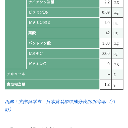
ナイアシン当量
2.2
mg
ビタミンB6
0.09
mg
ビタミンB12
1.0
μg
葉酸
42
μg
パントテン酸
1.03
mg
ビオチン
22.0
μg
ビタミンC
0
mg
アルコール
–
g
食塩相当量
1.2
g
出典：文部科学省 日本食品標準成分表2020年版（八
訂）