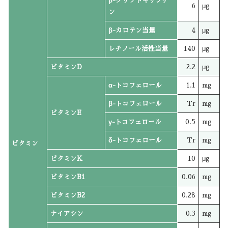
β-クリプトキサンチ
6
μg
ン
β-カロテン当量
4
μg
レチノール活性当量
140
μg
ビタミンD
2.2
μg
α-トコフェロール
1.1
mg
β-トコフェロール
Tr
mg
ビタミンE
γ-トコフェロール
0.5
mg
δ-トコフェロール
Tr
mg
ビタミン
ビタミンK
10
μg
ビタミンB1
0.06
mg
ビタミンB2
0.28
mg
ナイアシン
0.3
mg