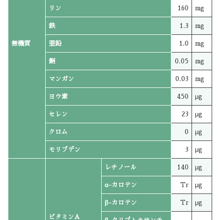
リン
160
mg
鉄
1.3
mg
無機質
亜鉛
1.0
mg
銅
0.05
mg
マンガン
0.03
mg
ヨウ素
450
μg
セレン
23
μg
クロム
0
μg
モリブデン
3
μg
レチノール
140
μg
α-カロテン
Tr
μg
β-カロテン
Tr
μg
ビタミンA