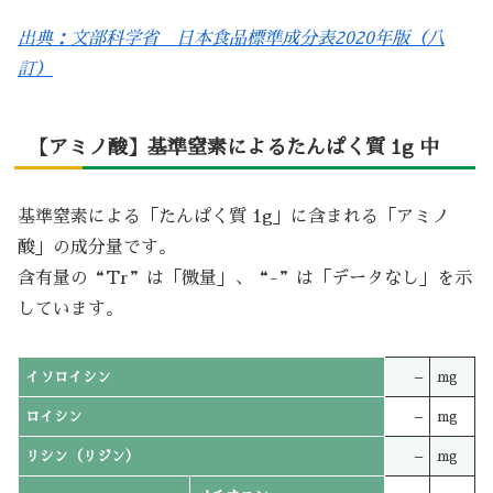
出典：文部科学省 日本食品標準成分表2020年版（八
訂）
【アミノ酸】基準窒素によるたんぱく質 1g 中
基準窒素による「たんぱく質 1g」に含まれる「アミノ
酸」の成分量です。
含有量の“Tr”は「微量」、“-”は「データなし」を示
しています。
イソロイシン
–
mg
ロイシン
–
mg
リシン（リジン）
–
mg