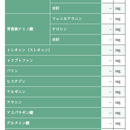
合計
–
mg
フェニルアラニン
–
mg
芳香族アミノ酸
チロシン
–
mg
合計
–
mg
トレオニン（スレオニン）
–
mg
トリプトファン
–
mg
バリン
–
mg
ヒスチジン
–
mg
アルギニン
–
mg
アラニン
–
mg
アスパラギン酸
–
mg
グルタミン酸
–
mg