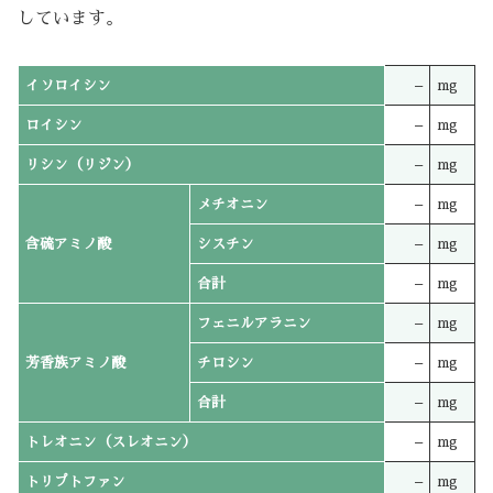
しています。
イソロイシン
–
mg
ロイシン
–
mg
リシン（リジン）
–
mg
メチオニン
–
mg
含硫アミノ酸
シスチン
–
mg
合計
–
mg
フェニルアラニン
–
mg
芳香族アミノ酸
チロシン
–
mg
合計
–
mg
トレオニン（スレオニン）
–
mg
トリプトファン
–
mg