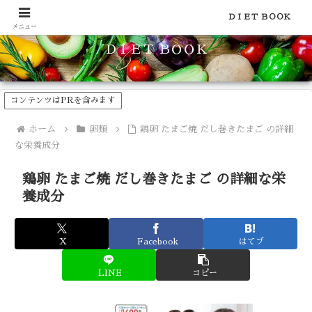
食品のカロリーや糖質などの栄養素がわかる！健康やダイエットに
ＤＩＥＴ ＢＯＯＫ
メニュー
ＤＩＥＴ ＢＯＯＫ
コンテンツはPRを含みます
ホーム
卵類
鶏卵 たまご焼 だし巻きたまご の詳細
な栄養成分
鶏卵 たまご焼 だし巻きたまご の詳細な栄
養成分
X
Facebook
はてブ
LINE
コピー