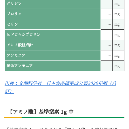
グリシン
–
mg
プロリン
–
mg
セリン
–
mg
ヒドロキシプロリン
–
mg
アミノ酸組成計
–
mg
アンモニア
–
mg
剰余アンモニア
–
mg
出典：文部科学省 日本食品標準成分表2020年版（八
訂）
【アミノ酸】基準窒素 1g 中