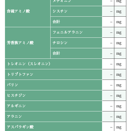
メチオニン
–
mg
含硫アミノ酸
シスチン
–
mg
合計
–
mg
フェニルアラニン
–
mg
芳香族アミノ酸
チロシン
–
mg
合計
–
mg
トレオニン（スレオニン）
–
mg
トリプトファン
–
mg
バリン
–
mg
ヒスチジン
–
mg
アルギニン
–
mg
アラニン
–
mg
アスパラギン酸
–
mg