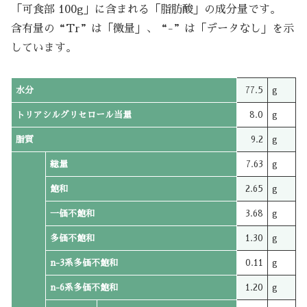
「可食部 100g」に含まれる「脂肪酸」の成分量です。
含有量の“Tr”は「微量」、“-”は「データなし」を示
しています。
水分
77.5
g
トリアシルグリセロール当量
8.0
g
脂質
9.2
g
総量
7.63
g
飽和
2.65
g
一価不飽和
3.68
g
多価不飽和
1.30
g
n-3系多価不飽和
0.11
g
n-6系多価不飽和
1.20
g