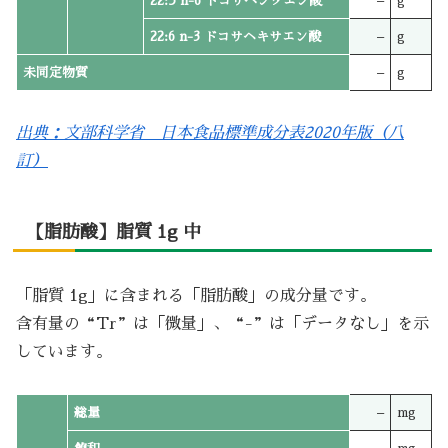
22:5 n-6 ドコサペンタエン酸
–
g
22:6 n-3 ドコサヘキサエン酸
–
g
未同定物質
–
g
出典：文部科学省 日本食品標準成分表2020年版（八
訂）
【脂肪酸】脂質 1g 中
「脂質 1g」に含まれる「脂肪酸」の成分量です。
含有量の“Tr”は「微量」、“-”は「データなし」を示
しています。
総量
–
mg