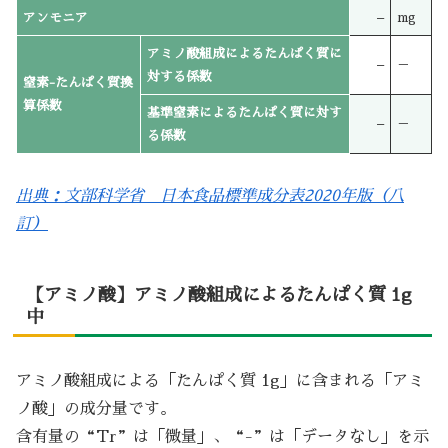
アンモニア
–
mg
アミノ酸組成によるたんぱく質に
–
－
対する係数
窒素-たんぱく質換
算係数
基準窒素によるたんぱく質に対す
–
－
る係数
出典：文部科学省 日本食品標準成分表2020年版（八
訂）
【アミノ酸】アミノ酸組成によるたんぱく質 1g
中
アミノ酸組成による「たんぱく質 1g」に含まれる「アミ
ノ酸」の成分量です。
含有量の“Tr”は「微量」、“-”は「データなし」を示