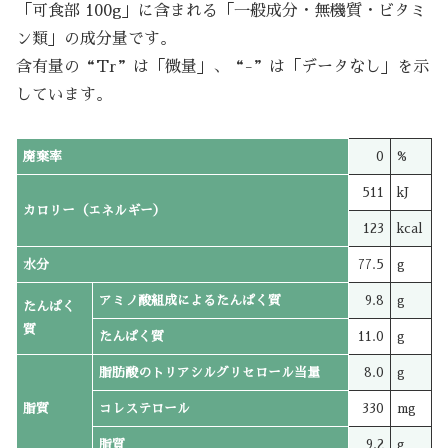
「可食部 100g」に含まれる「一般成分・無機質・ビタミ
ン類」の成分量です。
含有量の“Tr”は「微量」、“-”は「データなし」を示
しています。
廃棄率
0
%
511
kJ
カロリー（エネルギー）
123
kcal
水分
77.5
g
アミノ酸組成によるたんぱく質
9.8
g
たんぱく
質
たんぱく質
11.0
g
脂肪酸のトリアシルグリセロール当量
8.0
g
脂質
コレステロール
330
mg
脂質
9.2
g