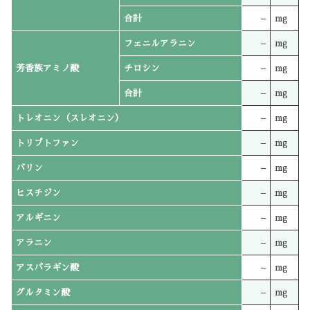
合計
–
mg
フェニルアラニン
–
mg
芳香族アミノ酸
チロシン
–
mg
合計
–
mg
トレオニン（スレオニン）
–
mg
トリプトファン
–
mg
バリン
–
mg
ヒスチジン
–
mg
アルギニン
–
mg
アラニン
–
mg
アスパラギン酸
–
mg
グルタミン酸
–
mg