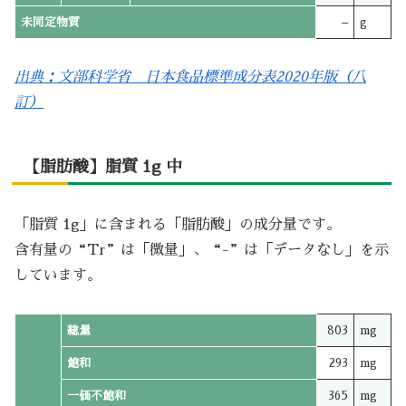
未同定物質
–
g
出典：文部科学省 日本食品標準成分表2020年版（八
訂）
【脂肪酸】脂質 1g 中
「脂質 1g」に含まれる「脂肪酸」の成分量です。
含有量の“Tr”は「微量」、“-”は「データなし」を示
しています。
総量
803
mg
飽和
293
mg
一価不飽和
365
mg