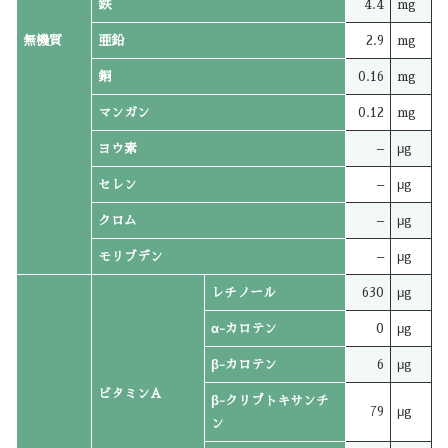
鉄
4.4
mg
無機質
亜鉛
2.9
mg
銅
0.16
mg
マンガン
0.12
mg
ヨウ素
–
μg
セレン
–
μg
クロム
–
μg
モリブデン
–
μg
レチノール
630
μg
α-カロテン
0
μg
β-カロテン
6
μg
ビタミンA
β-クリプトキサンチ
79
μg
ン