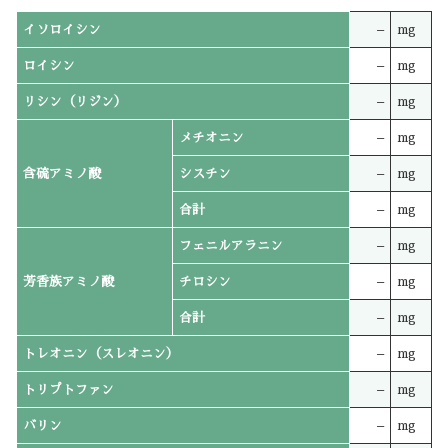
イソロイシン
–
mg
ロイシン
–
mg
リシン（リジン）
–
mg
メチオニン
–
mg
含硫アミノ酸
シスチン
–
mg
合計
–
mg
フェニルアラニン
–
mg
芳香族アミノ酸
チロシン
–
mg
合計
–
mg
トレオニン（スレオニン）
–
mg
トリプトファン
–
mg
バリン
–
mg