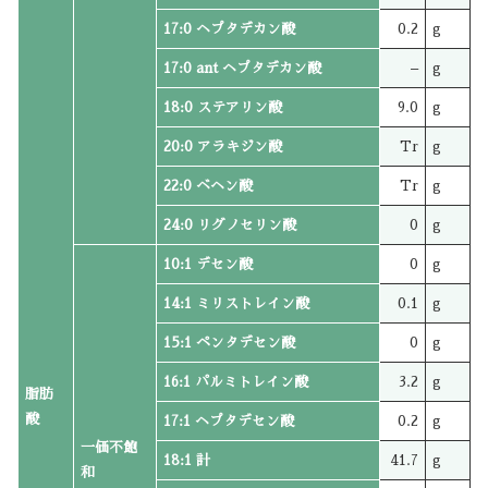
17:0 ヘプタデカン酸
0.2
g
17:0 ant ヘプタデカン酸
–
g
18:0 ステアリン酸
9.0
g
20:0 アラキジン酸
Tr
g
22:0 ベヘン酸
Tr
g
24:0 リグノセリン酸
0
g
10:1 デセン酸
0
g
14:1 ミリストレイン酸
0.1
g
15:1 ペンタデセン酸
0
g
16:1 パルミトレイン酸
3.2
g
脂肪
酸
17:1 ヘプタデセン酸
0.2
g
一価不飽
18:1 計
41.7
g
和