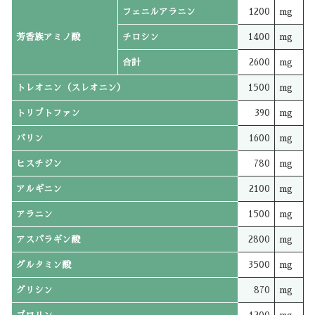
フェニルアラニン
1200
mg
芳香族アミノ酸
チロシン
1400
mg
合計
2600
mg
トレオニン（スレオニン）
1500
mg
トリプトファン
390
mg
バリン
1600
mg
ヒスチジン
780
mg
アルギニン
2100
mg
アラニン
1500
mg
アスパラギン酸
2800
mg
グルタミン酸
3500
mg
グリシン
870
mg