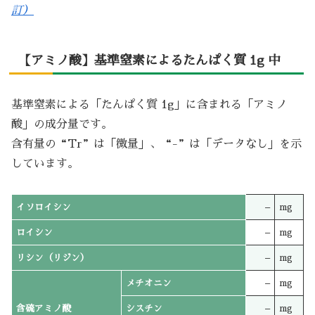
訂）
【アミノ酸】基準窒素によるたんぱく質 1g 中
基準窒素による「たんぱく質 1g」に含まれる「アミノ
酸」の成分量です。
含有量の“Tr”は「微量」、“-”は「データなし」を示
しています。
イソロイシン
–
mg
ロイシン
–
mg
リシン（リジン）
–
mg
メチオニン
–
mg
含硫アミノ酸
シスチン
–
mg