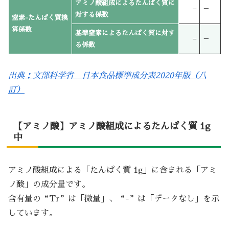
アミノ酸組成によるたんぱく質に
–
－
対する係数
窒素-たんぱく質換
算係数
基準窒素によるたんぱく質に対す
–
－
る係数
出典：文部科学省 日本食品標準成分表2020年版（八
訂）
【アミノ酸】アミノ酸組成によるたんぱく質 1g
中
アミノ酸組成による「たんぱく質 1g」に含まれる「アミ
ノ酸」の成分量です。
含有量の“Tr”は「微量」、“-”は「データなし」を示
しています。