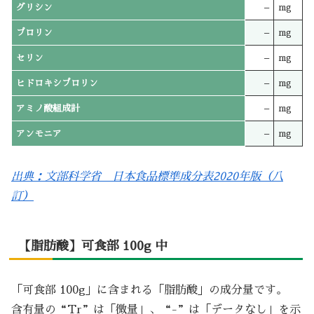
グリシン
–
mg
プロリン
–
mg
セリン
–
mg
ヒドロキシプロリン
–
mg
アミノ酸組成計
–
mg
アンモニア
–
mg
出典：文部科学省 日本食品標準成分表2020年版（八
訂）
【脂肪酸】可食部 100g 中
「可食部 100g」に含まれる「脂肪酸」の成分量です。
含有量の“Tr”は「微量」、“-”は「データなし」を示