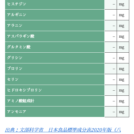
ヒスチジン
–
mg
アルギニン
–
mg
アラニン
–
mg
アスパラギン酸
–
mg
グルタミン酸
–
mg
グリシン
–
mg
プロリン
–
mg
セリン
–
mg
ヒドロキシプロリン
–
mg
アミノ酸組成計
–
mg
アンモニア
–
mg
出典：文部科学省 日本食品標準成分表2020年版（八