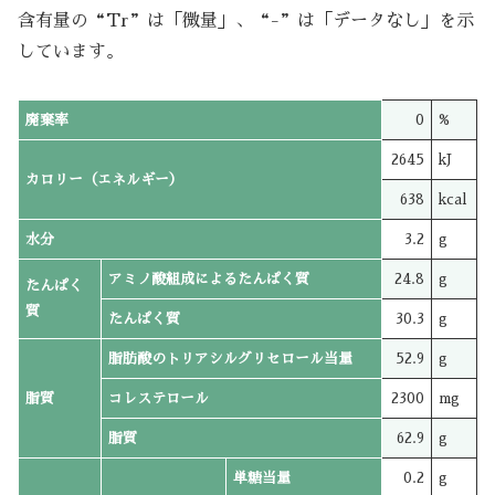
含有量の“Tr”は「微量」、“-”は「データなし」を示
しています。
廃棄率
0
%
2645
kJ
カロリー（エネルギー）
638
kcal
水分
3.2
g
アミノ酸組成によるたんぱく質
24.8
g
たんぱく
質
たんぱく質
30.3
g
脂肪酸のトリアシルグリセロール当量
52.9
g
脂質
コレステロール
2300
mg
脂質
62.9
g
単糖当量
0.2
g