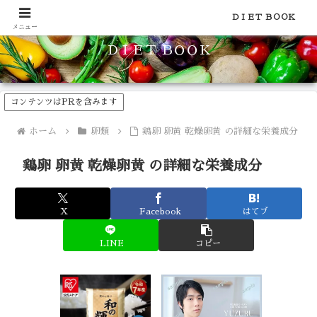
食品のカロリーや糖質などの栄養素がわかる！健康やダイエットに
ＤＩＥＴ ＢＯＯＫ
メニュー
ＤＩＥＴ ＢＯＯＫ
コンテンツはPRを含みます
ホーム
卵類
鶏卵 卵黄 乾燥卵黄 の詳細な栄養成分
鶏卵 卵黄 乾燥卵黄 の詳細な栄養成分
X
Facebook
はてブ
LINE
コピー