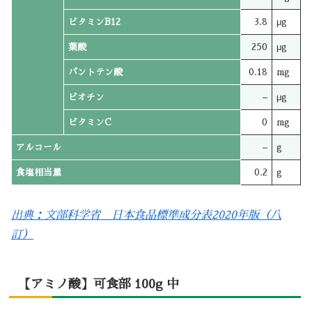
ビタミンB12
3.8
μg
葉酸
250
μg
パントテン酸
0.18
mg
ビオチン
–
μg
ビタミンC
0
mg
アルコール
–
g
食塩相当量
0.2
g
出典：文部科学省 日本食品標準成分表2020年版（八
訂）
【アミノ酸】可食部 100g 中