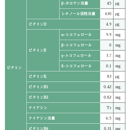
β-カロテン当量
45
μg
レチノール活性当量
630
μg
ビタミンD
4.9
μg
α-トコフェロール
9.9
mg
β-トコフェロール
0
mg
ビタミンE
γ-トコフェロール
3.7
mg
δ-トコフェロール
0.1
mg
ビタミン
ビタミンK
83
μg
ビタミンB1
0.42
mg
ビタミンB2
0.82
mg
ナイアシン
Tr
mg
ナイアシン当量
6.5
mg
ビタミンB6
0.31
mg