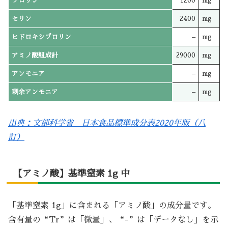
プロリン
1200
mg
セリン
2400
mg
ヒドロキシプロリン
–
mg
アミノ酸組成計
29000
mg
アンモニア
–
mg
剰余アンモニア
–
mg
出典：文部科学省 日本食品標準成分表2020年版（八
訂）
【アミノ酸】基準窒素 1g 中
「基準窒素 1g」に含まれる「アミノ酸」の成分量です。
含有量の“Tr”は「微量」、“-”は「データなし」を示