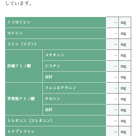
しています。
イソロイシン
–
mg
ロイシン
–
mg
リシン（リジン）
–
mg
メチオニン
–
mg
含硫アミノ酸
シスチン
–
mg
合計
–
mg
フェニルアラニン
–
mg
芳香族アミノ酸
チロシン
–
mg
合計
–
mg
トレオニン（スレオニン）
–
mg
トリプトファン
–
mg