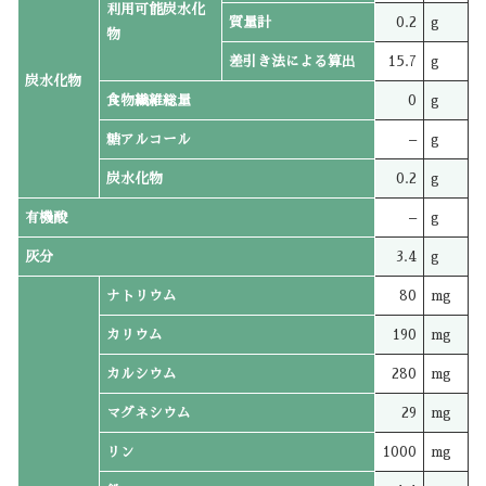
利用可能炭水化
質量計
0.2
g
物
差引き法による算出
15.7
g
炭水化物
食物繊維総量
0
g
糖アルコール
–
g
炭水化物
0.2
g
有機酸
–
g
灰分
3.4
g
ナトリウム
80
mg
カリウム
190
mg
カルシウム
280
mg
マグネシウム
29
mg
リン
1000
mg