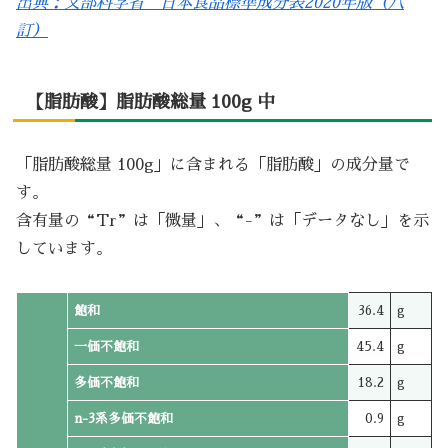
出典：文部科学省 日本食品標準成分表2020年版（八
訂）
【脂肪酸】脂肪酸総量 100g 中
「脂肪酸総量 100g」に含まれる「脂肪酸」の成分量で
す。
含有量の“Tr”は「微量」、“-”は「データなし」を示
しています。
飽和
36.4
g
一価不飽和
45.4
g
多価不飽和
18.2
g
n-3系多価不飽和
0.9
g