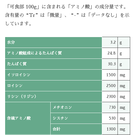
「可食部 100g」に含まれる「アミノ酸」の成分量です。
含有量の“Tr”は「微量」、“-”は「データなし」を示
しています。
水分
3.2
g
アミノ酸組成によるたんぱく質
24.8
g
たんぱく質
30.3
g
イソロイシン
1500
mg
ロイシン
2500
mg
リシン（リジン）
2300
mg
メチオニン
730
mg
含硫アミノ酸
シスチン
530
mg
合計
1300
mg