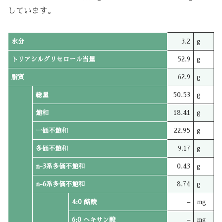
しています。
水分
3.2
g
トリアシルグリセロール当量
52.9
g
脂質
62.9
g
総量
50.53
g
飽和
18.41
g
一価不飽和
22.95
g
多価不飽和
9.17
g
n-3系多価不飽和
0.43
g
n-6系多価不飽和
8.74
g
4:0 酪酸
–
mg
6:0 ヘキサン酸
–
mg