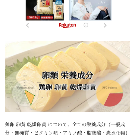
鶏卵 卵黄 乾燥卵黄 について、全ての栄養成分（一般成
分・無機質・ビタミン類・アミノ酸・脂肪酸・炭水化物）