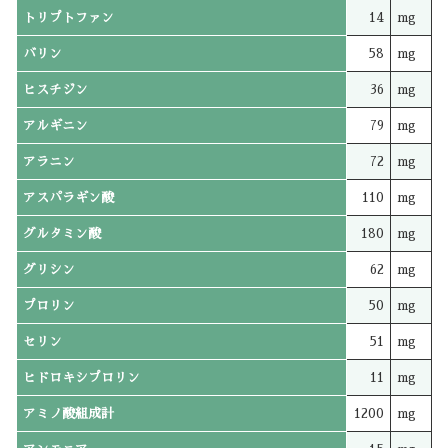
トリプトファン
14
mg
バリン
58
mg
ヒスチジン
36
mg
アルギニン
79
mg
アラニン
72
mg
アスパラギン酸
110
mg
グルタミン酸
180
mg
グリシン
62
mg
プロリン
50
mg
セリン
51
mg
ヒドロキシプロリン
11
mg
アミノ酸組成計
1200
mg