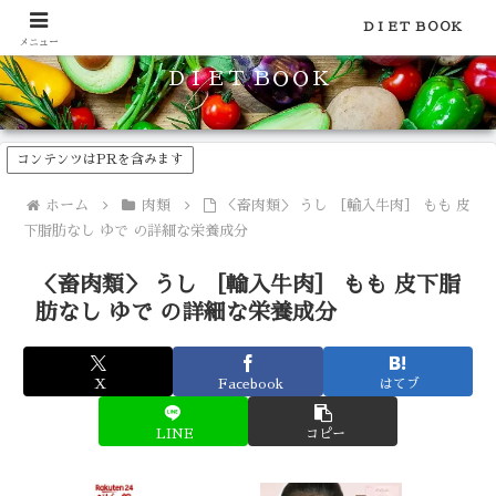
食品のカロリーや糖質などの栄養素がわかる！健康やダイエットに
ＤＩＥＴ ＢＯＯＫ
メニュー
ＤＩＥＴ ＢＯＯＫ
コンテンツはPRを含みます
ホーム
肉類
＜畜肉類＞ うし ［輸入牛肉］ もも 皮
下脂肪なし ゆで の詳細な栄養成分
＜畜肉類＞ うし ［輸入牛肉］ もも 皮下脂
肪なし ゆで の詳細な栄養成分
X
Facebook
はてブ
LINE
コピー