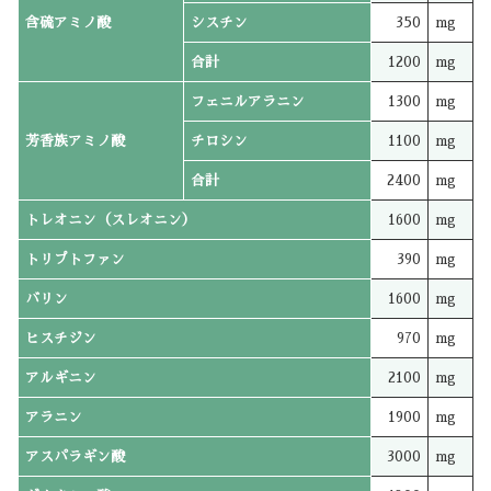
含硫アミノ酸
シスチン
350
mg
合計
1200
mg
フェニルアラニン
1300
mg
芳香族アミノ酸
チロシン
1100
mg
合計
2400
mg
トレオニン（スレオニン）
1600
mg
トリプトファン
390
mg
バリン
1600
mg
ヒスチジン
970
mg
アルギニン
2100
mg
アラニン
1900
mg
アスパラギン酸
3000
mg