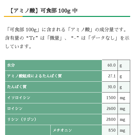
【アミノ酸】可食部 100g 中
「可食部 100g」に含まれる「アミノ酸」の成分量です。
含有量の“Tr”は「微量」、“-”は「データなし」を示
しています。
水分
60.0
g
アミノ酸組成によるたんぱく質
27.1
g
たんぱく質
30.0
g
イソロイシン
1500
mg
ロイシン
2600
mg
リシン（リジン）
2800
mg
メチオニン
850
mg