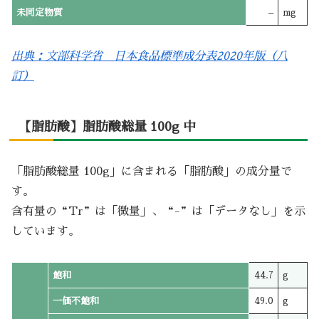
未同定物質
–
mg
出典：文部科学省 日本食品標準成分表2020年版（八
訂）
【脂肪酸】脂肪酸総量 100g 中
「脂肪酸総量 100g」に含まれる「脂肪酸」の成分量で
す。
含有量の“Tr”は「微量」、“-”は「データなし」を示
しています。
飽和
44.7
g
一価不飽和
49.0
g