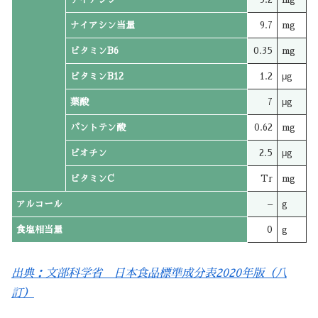
ナイアシン当量
9.7
mg
ビタミンB6
0.35
mg
ビタミンB12
1.2
μg
葉酸
7
μg
パントテン酸
0.62
mg
ビオチン
2.5
μg
ビタミンC
Tr
mg
アルコール
–
g
食塩相当量
0
g
出典：文部科学省 日本食品標準成分表2020年版（八
訂）