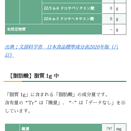
22:5 n-6 ドコサペンタエン酸
0
g
22:6 n-3 ドコサヘキサエン酸
0
g
未同定物質
–
g
出典：文部科学省 日本食品標準成分表2020年版（八
訂）
【脂肪酸】脂質 1g 中
「脂質 1g」に含まれる「脂肪酸」の成分量です。
含有量の“Tr”は「微量」、“-”は「データなし」を示
しています。
総量
797
mg