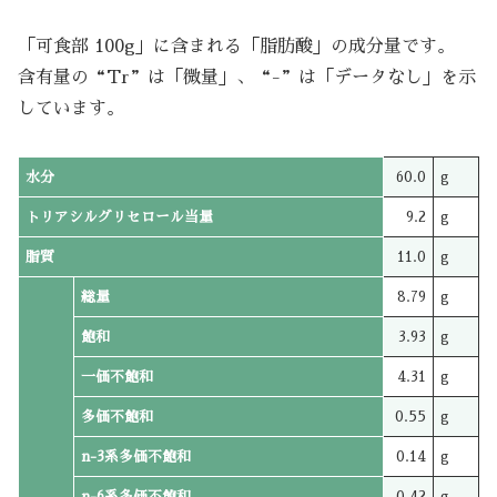
「可食部 100g」に含まれる「脂肪酸」の成分量です。
含有量の“Tr”は「微量」、“-”は「データなし」を示
しています。
水分
60.0
g
トリアシルグリセロール当量
9.2
g
脂質
11.0
g
総量
8.79
g
飽和
3.93
g
一価不飽和
4.31
g
多価不飽和
0.55
g
n-3系多価不飽和
0.14
g
n-6系多価不飽和
0.42
g