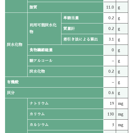
脂質
11.0
g
単糖当量
0.2
g
利用可能炭水化
質量計
0.2
g
物
差引き法による算出
3.1
g
炭水化物
食物繊維総量
0
g
糖アルコール
–
g
炭水化物
0.2
g
有機酸
–
g
灰分
0.6
g
ナトリウム
19
mg
カリウム
130
mg
カルシウム
3
mg