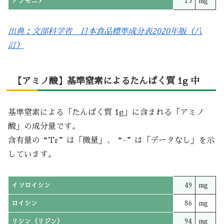
アンモニア
15
mg
出典：文部科学省 日本食品標準成分表2020年版（八
訂）
【アミノ酸】基準窒素によるたんぱく質 1g 中
基準窒素による「たんぱく質 1g」に含まれる「アミノ
酸」の成分量です。
含有量の“Tr”は「微量」、“-”は「データなし」を示
しています。
イソロイシン
49
mg
ロイシン
86
mg
リシン（リジン）
94
mg