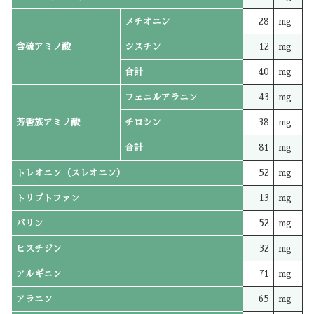
メチオニン
28
mg
含硫アミノ酸
シスチン
12
mg
合計
40
mg
フェニルアラニン
43
mg
芳香族アミノ酸
チロシン
38
mg
合計
81
mg
トレオニン（スレオニン）
52
mg
トリプトファン
13
mg
バリン
52
mg
ヒスチジン
32
mg
アルギニン
71
mg
アラニン
65
mg