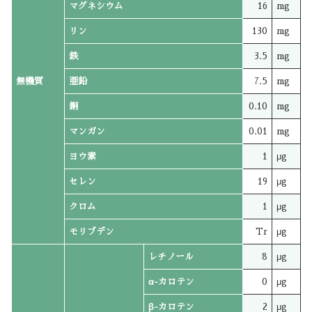
マグネシウム
16
mg
リン
130
mg
鉄
3.5
mg
無機質
亜鉛
7.5
mg
銅
0.10
mg
マンガン
0.01
mg
ヨウ素
1
μg
セレン
19
μg
クロム
1
μg
モリブデン
Tr
μg
レチノール
8
μg
α-カロテン
0
μg
β-カロテン
2
μg