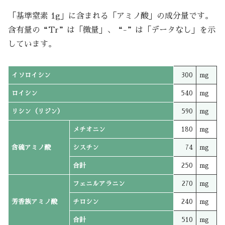
「基準窒素 1g」に含まれる「アミノ酸」の成分量です。
含有量の“Tr”は「微量」、“-”は「データなし」を示
しています。
イソロイシン
300
mg
ロイシン
540
mg
リシン（リジン）
590
mg
メチオニン
180
mg
含硫アミノ酸
シスチン
74
mg
合計
250
mg
フェニルアラニン
270
mg
芳香族アミノ酸
チロシン
240
mg
合計
510
mg