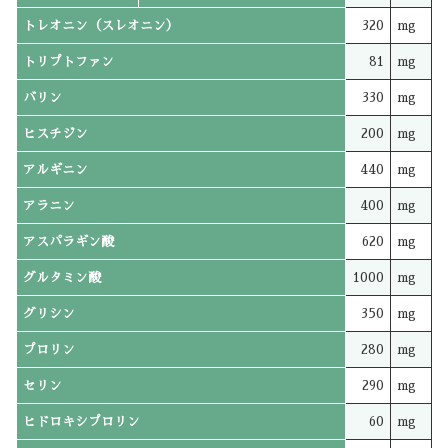
トレオニン（スレオニン）
320
mg
トリプトファン
81
mg
バリン
330
mg
ヒスチジン
200
mg
アルギニン
440
mg
アラニン
400
mg
アスパラギン酸
620
mg
グルタミン酸
1000
mg
グリシン
350
mg
プロリン
280
mg
セリン
290
mg
ヒドロキシプロリン
60
mg