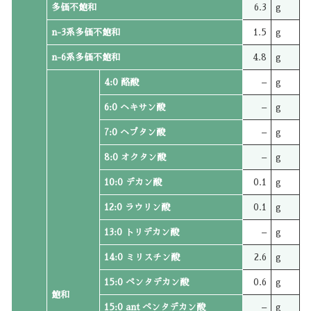
多価不飽和
6.3
g
n-3系多価不飽和
1.5
g
n-6系多価不飽和
4.8
g
4:0 酪酸
–
g
6:0 ヘキサン酸
–
g
7:0 ヘプタン酸
–
g
8:0 オクタン酸
–
g
10:0 デカン酸
0.1
g
12:0 ラウリン酸
0.1
g
13:0 トリデカン酸
–
g
14:0 ミリスチン酸
2.6
g
15:0 ペンタデカン酸
0.6
g
飽和
15:0 ant ペンタデカン酸
–
g