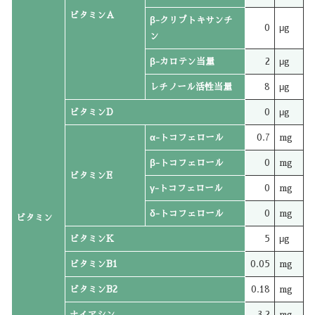
ビタミンA
β-クリプトキサンチ
0
μg
ン
β-カロテン当量
2
μg
レチノール活性当量
8
μg
ビタミンD
0
μg
α-トコフェロール
0.7
mg
β-トコフェロール
0
mg
ビタミンE
γ-トコフェロール
0
mg
δ-トコフェロール
0
mg
ビタミン
ビタミンK
5
μg
ビタミンB1
0.05
mg
ビタミンB2
0.18
mg
ナイアシン
3.2
mg