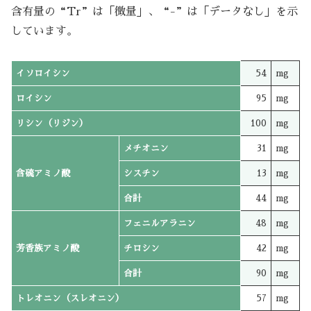
含有量の“Tr”は「微量」、“-”は「データなし」を示
しています。
イソロイシン
54
mg
ロイシン
95
mg
リシン（リジン）
100
mg
メチオニン
31
mg
含硫アミノ酸
シスチン
13
mg
合計
44
mg
フェニルアラニン
48
mg
芳香族アミノ酸
チロシン
42
mg
合計
90
mg
トレオニン（スレオニン）
57
mg