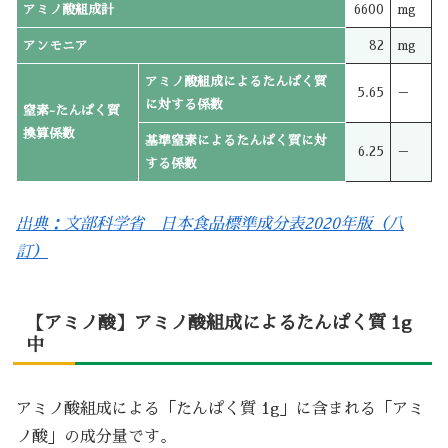
アミノ酸組成計
6600
mg
アンモニア
82
mg
アミノ酸組成によるたんぱく質
5.65
－
に対する係数
窒素-たんぱく質
換算係数
基準窒素によるたんぱく質に対
6.25
－
する係数
出典：文部科学省 日本食品標準成分表2020年版（八
訂）
【アミノ酸】アミノ酸組成によるたんぱく質 1g
中
アミノ酸組成による「たんぱく質 1g」に含まれる「アミ
ノ酸」の成分量です。