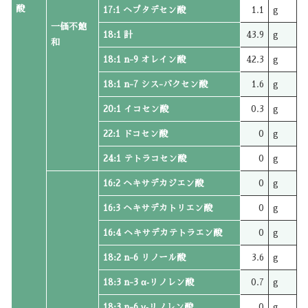
酸
17:1 ヘプタデセン酸
1.1
g
一価不飽
18:1 計
43.9
g
和
18:1 n-9 オレイン酸
42.3
g
18:1 n-7 シス-バクセン酸
1.6
g
20:1 イコセン酸
0.3
g
22:1 ドコセン酸
0
g
24:1 テトラコセン酸
0
g
16:2 ヘキサデカジエン酸
0
g
16:3 ヘキサデカトリエン酸
0
g
16:4 ヘキサデカテトラエン酸
0
g
18:2 n-6 リノール酸
3.6
g
18:3 n-3 α‐リノレン酸
0.7
g
18:3 n-6 γ‐リノレン酸
0
g