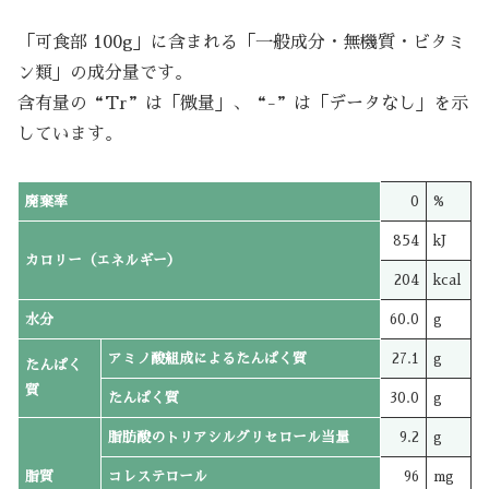
「可食部 100g」に含まれる「一般成分・無機質・ビタミ
ン類」の成分量です。
含有量の“Tr”は「微量」、“-”は「データなし」を示
しています。
廃棄率
0
%
854
kJ
カロリー（エネルギー）
204
kcal
水分
60.0
g
アミノ酸組成によるたんぱく質
27.1
g
たんぱく
質
たんぱく質
30.0
g
脂肪酸のトリアシルグリセロール当量
9.2
g
脂質
コレステロール
96
mg