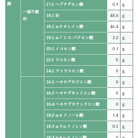
酸
17:1 ヘプタデセン酸
0.9
g
一価不飽
18:1 計
48.6
g
和
18:1 n-9 オレイン酸
46.4
g
18:1 n-7 シス-バクセン酸
2.2
g
20:1 イコセン酸
0.3
g
22:1 ドコセン酸
0
g
24:1 テトラコセン酸
0
g
16:2 ヘキサデカジエン酸
0
g
16:3 ヘキサデカトリエン酸
0
g
16:4 ヘキサデカテトラエン酸
0
g
18:2 n-6 リノール酸
3.4
g
18:3 n-3 α‐リノレン酸
0.1
g
18:3 n-6 γ‐リノレン酸
0
g