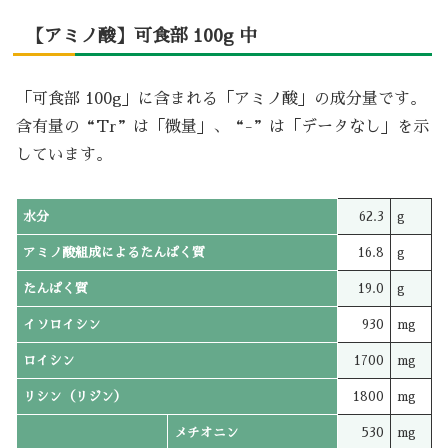
【アミノ酸】可食部 100g 中
「可食部 100g」に含まれる「アミノ酸」の成分量です。
含有量の“Tr”は「微量」、“-”は「データなし」を示
しています。
水分
62.3
g
アミノ酸組成によるたんぱく質
16.8
g
たんぱく質
19.0
g
イソロイシン
930
mg
ロイシン
1700
mg
リシン（リジン）
1800
mg
メチオニン
530
mg