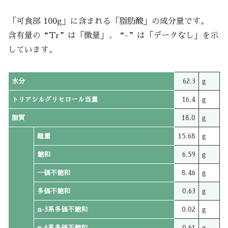
「可食部 100g」に含まれる「脂肪酸」の成分量です。
含有量の“Tr”は「微量」、“-”は「データなし」を示
しています。
水分
62.3
g
トリアシルグリセロール当量
16.4
g
脂質
18.0
g
総量
15.68
g
飽和
6.59
g
一価不飽和
8.46
g
多価不飽和
0.63
g
n-3系多価不飽和
0.02
g
n-6系多価不飽和
0.61
g