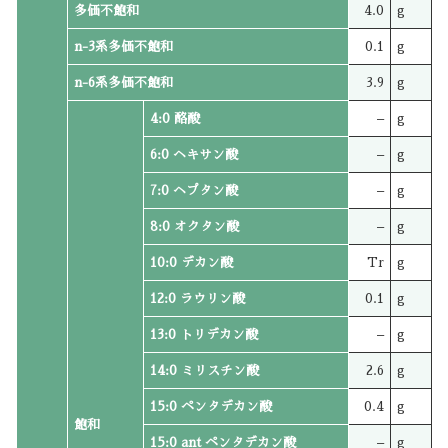
多価不飽和
4.0
g
n-3系多価不飽和
0.1
g
n-6系多価不飽和
3.9
g
4:0 酪酸
–
g
6:0 ヘキサン酸
–
g
7:0 ヘプタン酸
–
g
8:0 オクタン酸
–
g
10:0 デカン酸
Tr
g
12:0 ラウリン酸
0.1
g
13:0 トリデカン酸
–
g
14:0 ミリスチン酸
2.6
g
15:0 ペンタデカン酸
0.4
g
飽和
15:0 ant ペンタデカン酸
–
g