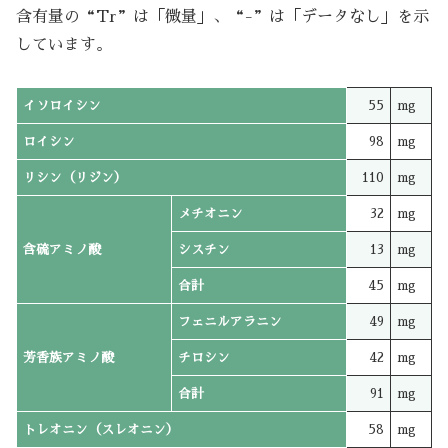
含有量の“Tr”は「微量」、“-”は「データなし」を示
しています。
イソロイシン
55
mg
ロイシン
98
mg
リシン（リジン）
110
mg
メチオニン
32
mg
含硫アミノ酸
シスチン
13
mg
合計
45
mg
フェニルアラニン
49
mg
芳香族アミノ酸
チロシン
42
mg
合計
91
mg
トレオニン（スレオニン）
58
mg