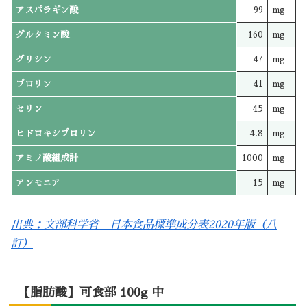
アスパラギン酸
99
mg
グルタミン酸
160
mg
グリシン
47
mg
プロリン
41
mg
セリン
45
mg
ヒドロキシプロリン
4.8
mg
アミノ酸組成計
1000
mg
アンモニア
15
mg
出典：文部科学省 日本食品標準成分表2020年版（八
訂）
【脂肪酸】可食部 100g 中