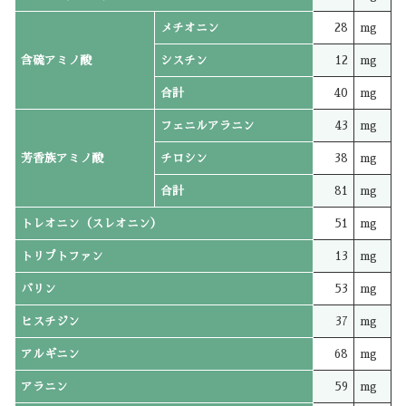
メチオニン
28
mg
含硫アミノ酸
シスチン
12
mg
合計
40
mg
フェニルアラニン
43
mg
芳香族アミノ酸
チロシン
38
mg
合計
81
mg
トレオニン（スレオニン）
51
mg
トリプトファン
13
mg
バリン
53
mg
ヒスチジン
37
mg
アルギニン
68
mg
アラニン
59
mg