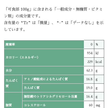
「可食部 100g」に含まれる「一般成分・無機質・ビタミ
ン類」の成分量です。
含有量の“Tr”は「微量」、“-”は「データなし」を示
しています。
廃棄率
0
%
954
kJ
カロリー（エネルギー）
229
kcal
水分
62.3
g
アミノ酸組成によるたんぱく質
16.8
g
たんぱく
質
たんぱく質
19.0
g
脂肪酸のトリアシルグリセロール当量
16.4
g
脂質
コレステロール
60
mg