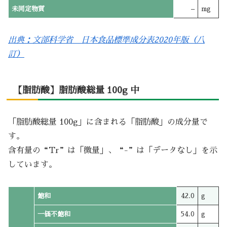
未同定物質
–
mg
出典：文部科学省 日本食品標準成分表2020年版（八
訂）
【脂肪酸】脂肪酸総量 100g 中
「脂肪酸総量 100g」に含まれる「脂肪酸」の成分量で
す。
含有量の“Tr”は「微量」、“-”は「データなし」を示
しています。
飽和
42.0
g
一価不飽和
54.0
g