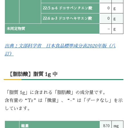
22:5 n-6 ドコサペンタエン酸
0
g
22:6 n-3 ドコサヘキサエン酸
0
g
未同定物質
–
g
出典：文部科学省 日本食品標準成分表2020年版（八
訂）
【脂肪酸】脂質 1g 中
「脂質 1g」に含まれる「脂肪酸」の成分量です。
含有量の“Tr”は「微量」、“-”は「データなし」を示
しています。
総量
870
mg