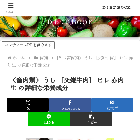
食品のカロリーや糖質などの栄養素がわかる！健康やダイエットに
ＤＩＥＴ ＢＯＯＫ
メニュー
ＤＩＥＴ ＢＯＯＫ
コンテンツはPRを含みます
ホーム
肉類
＜畜肉類＞ うし ［交雑牛肉］ ヒレ 赤
肉 生 の詳細な栄養成分
＜畜肉類＞ うし ［交雑牛肉］ ヒレ 赤肉
生 の詳細な栄養成分
X
Facebook
はてブ
LINE
コピー