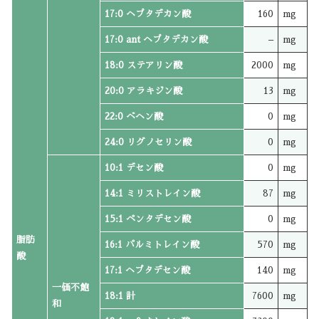
17:0 ヘプタデカン酸
160
mg
17:0 ant ヘプタデカン酸
–
mg
18:0 ステアリン酸
2000
mg
20:0 アラキジン酸
13
mg
22:0 ベヘン酸
0
mg
24:0 リグノセリン酸
0
mg
10:1 デセン酸
0
mg
14:1 ミリストレイン酸
87
mg
15:1 ペンタデセン酸
0
mg
脂肪
16:1 パルミトレイン酸
570
mg
酸
17:1 ヘプタデセン酸
140
mg
一価不飽
18:1 計
7600
mg
和