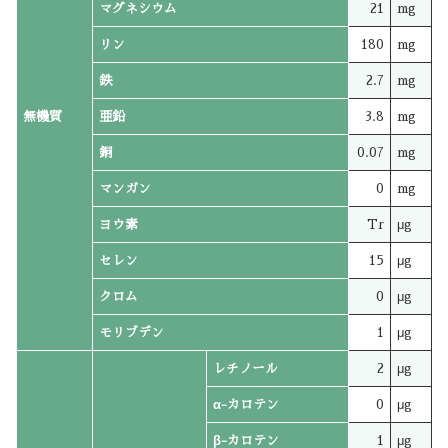
マグネシウム
21
mg
リン
180
mg
鉄
2.7
mg
無機質
亜鉛
3.8
mg
銅
0.07
mg
マンガン
0
mg
ヨウ素
Tr
μg
セレン
15
μg
クロム
0
μg
モリブデン
1
μg
レチノール
2
μg
α-カロテン
0
μg
β-カロテン
1
μg