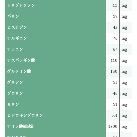
トリプトファン
15
mg
バリン
59
mg
ヒスチジン
42
mg
アルギニン
76
mg
アラニン
67
mg
アスパラギン酸
110
mg
グルタミン酸
180
mg
グリシン
53
mg
プロリン
46
mg
セリン
51
mg
ヒドロキシプロリン
5.4
mg
アミノ酸組成計
1200
mg