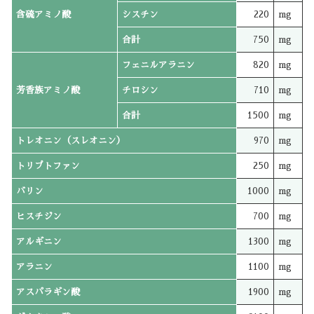
含硫アミノ酸
シスチン
220
mg
合計
750
mg
フェニルアラニン
820
mg
芳香族アミノ酸
チロシン
710
mg
合計
1500
mg
トレオニン（スレオニン）
970
mg
トリプトファン
250
mg
バリン
1000
mg
ヒスチジン
700
mg
アルギニン
1300
mg
アラニン
1100
mg
アスパラギン酸
1900
mg