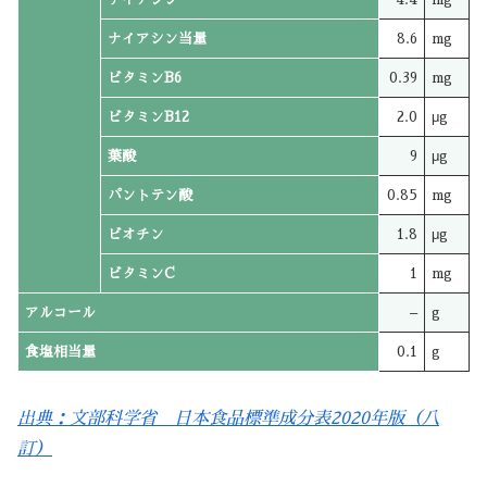
ナイアシン当量
8.6
mg
ビタミンB6
0.39
mg
ビタミンB12
2.0
μg
葉酸
9
μg
パントテン酸
0.85
mg
ビオチン
1.8
μg
ビタミンC
1
mg
アルコール
–
g
食塩相当量
0.1
g
出典：文部科学省 日本食品標準成分表2020年版（八
訂）