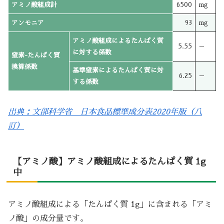
アミノ酸組成計
6500
mg
アンモニア
93
mg
アミノ酸組成によるたんぱく質
5.55
－
に対する係数
窒素-たんぱく質
換算係数
基準窒素によるたんぱく質に対
6.25
－
する係数
出典：文部科学省 日本食品標準成分表2020年版（八
訂）
【アミノ酸】アミノ酸組成によるたんぱく質 1g
中
アミノ酸組成による「たんぱく質 1g」に含まれる「アミ
ノ酸」の成分量です。