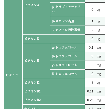
ビタミンA
β-クリプトキサンチ
0
μg
ン
β-カロテン当量
1
μg
レチノール活性当量
2
μg
ビタミンD
0
μg
α-トコフェロール
0.1
mg
β-トコフェロール
0
mg
ビタミンE
γ-トコフェロール
0
mg
δ-トコフェロール
0
mg
ビタミン
ビタミンK
2
μg
ビタミンB1
0.11
mg
ビタミンB2
0.23
mg
ナイアシン
4.4
mg