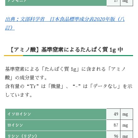
アンモニア
17
mg
出典：文部科学省 日本食品標準成分表2020年版（八
訂）
【アミノ酸】基準窒素によるたんぱく質 1g 中
基準窒素による「たんぱく質 1g」に含まれる「アミノ
酸」の成分量です。
含有量の“Tr”は「微量」、“-”は「データなし」を示
しています。
イソロイシン
49
mg
ロイシン
87
mg
リシン（リジン）
96
mg