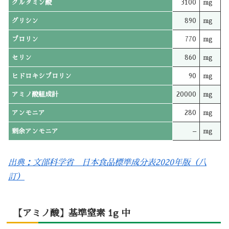
グルタミン酸
3100
mg
グリシン
890
mg
プロリン
770
mg
セリン
860
mg
ヒドロキシプロリン
90
mg
アミノ酸組成計
20000
mg
アンモニア
280
mg
剰余アンモニア
–
mg
出典：文部科学省 日本食品標準成分表2020年版（八
訂）
【アミノ酸】基準窒素 1g 中