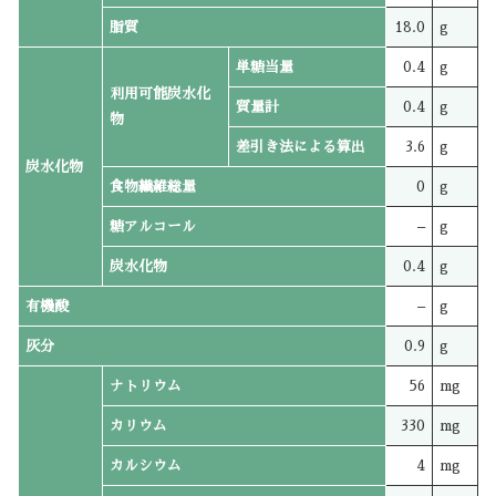
脂質
18.0
g
単糖当量
0.4
g
利用可能炭水化
質量計
0.4
g
物
差引き法による算出
3.6
g
炭水化物
食物繊維総量
0
g
糖アルコール
–
g
炭水化物
0.4
g
有機酸
–
g
灰分
0.9
g
ナトリウム
56
mg
カリウム
330
mg
カルシウム
4
mg