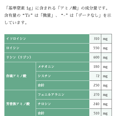
「基準窒素 1g」に含まれる「アミノ酸」の成分量です。
含有量の“Tr”は「微量」、“-”は「データなし」を示
しています。
イソロイシン
310
mg
ロイシン
550
mg
リシン（リジン）
600
mg
メチオニン
180
mg
含硫アミノ酸
シスチン
72
mg
合計
250
mg
フェニルアラニン
270
mg
芳香族アミノ酸
チロシン
240
mg
合計
510
mg