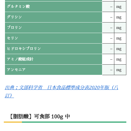
グルタミン酸
–
mg
グリシン
–
mg
プロリン
–
mg
セリン
–
mg
ヒドロキシプロリン
–
mg
アミノ酸組成計
–
mg
アンモニア
–
mg
出典：文部科学省 日本食品標準成分表2020年版（八
訂）
【脂肪酸】可食部 100g 中