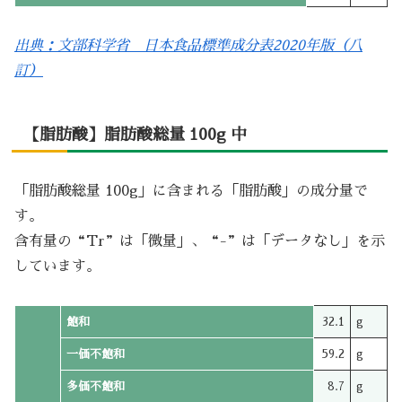
出典：文部科学省 日本食品標準成分表2020年版（八
訂）
【脂肪酸】脂肪酸総量 100g 中
「脂肪酸総量 100g」に含まれる「脂肪酸」の成分量で
す。
含有量の“Tr”は「微量」、“-”は「データなし」を示
しています。
飽和
32.1
g
一価不飽和
59.2
g
多価不飽和
8.7
g