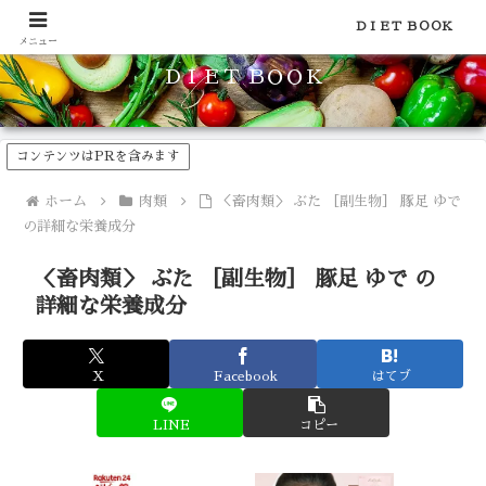
食品のカロリーや糖質などの栄養素がわかる！健康やダイエットに
ＤＩＥＴ ＢＯＯＫ
メニュー
ＤＩＥＴ ＢＯＯＫ
コンテンツはPRを含みます
ホーム
肉類
＜畜肉類＞ ぶた ［副生物］ 豚足 ゆで
の詳細な栄養成分
＜畜肉類＞ ぶた ［副生物］ 豚足 ゆで の
詳細な栄養成分
X
Facebook
はてブ
LINE
コピー