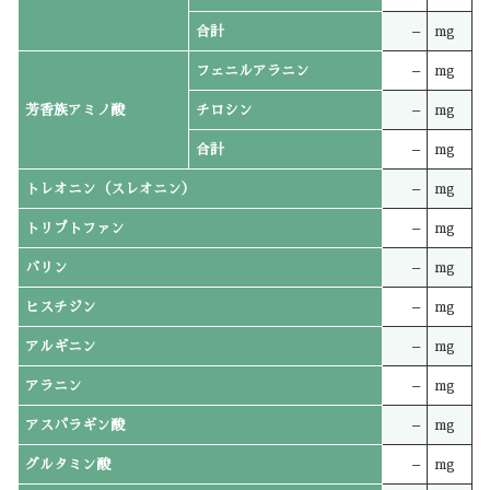
合計
–
mg
フェニルアラニン
–
mg
芳香族アミノ酸
チロシン
–
mg
合計
–
mg
トレオニン（スレオニン）
–
mg
トリプトファン
–
mg
バリン
–
mg
ヒスチジン
–
mg
アルギニン
–
mg
アラニン
–
mg
アスパラギン酸
–
mg
グルタミン酸
–
mg