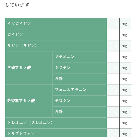
しています。
イソロイシン
–
mg
ロイシン
–
mg
リシン（リジン）
–
mg
メチオニン
–
mg
含硫アミノ酸
シスチン
–
mg
合計
–
mg
フェニルアラニン
–
mg
芳香族アミノ酸
チロシン
–
mg
合計
–
mg
トレオニン（スレオニン）
–
mg
トリプトファン
–
mg