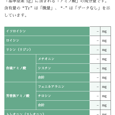
「基準窒素 1g」に含まれる「アミノ酸」の成分量です。
含有量の“Tr”は「微量」、“-”は「データなし」を示
しています。
イソロイシン
–
mg
ロイシン
–
mg
リシン（リジン）
–
mg
メチオニン
–
mg
含硫アミノ酸
シスチン
–
mg
合計
–
mg
フェニルアラニン
–
mg
芳香族アミノ酸
チロシン
–
mg
合計
–
mg
トレオニン（スレオニン）
–
mg