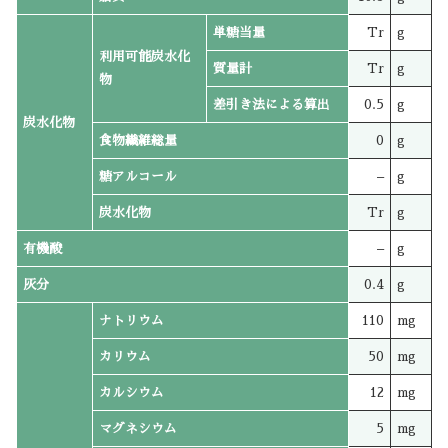
単糖当量
Tr
g
利用可能炭水化
質量計
Tr
g
物
差引き法による算出
0.5
g
炭水化物
食物繊維総量
0
g
糖アルコール
–
g
炭水化物
Tr
g
有機酸
–
g
灰分
0.4
g
ナトリウム
110
mg
カリウム
50
mg
カルシウム
12
mg
マグネシウム
5
mg