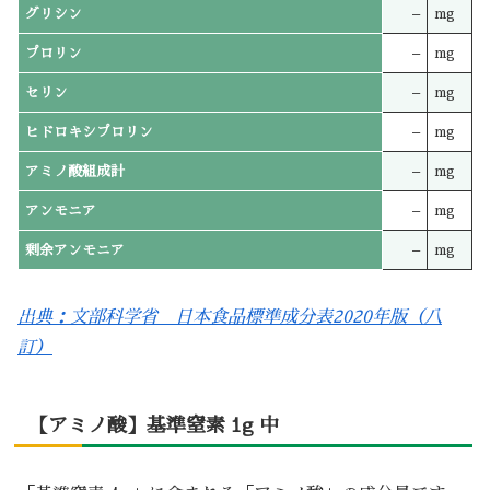
グリシン
–
mg
プロリン
–
mg
セリン
–
mg
ヒドロキシプロリン
–
mg
アミノ酸組成計
–
mg
アンモニア
–
mg
剰余アンモニア
–
mg
出典：文部科学省 日本食品標準成分表2020年版（八
訂）
【アミノ酸】基準窒素 1g 中