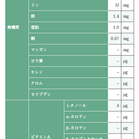
リン
32
mg
鉄
1.4
mg
無機質
亜鉛
1.0
mg
銅
0.07
mg
マンガン
–
mg
ヨウ素
–
μg
セレン
–
μg
クロム
–
μg
モリブデン
–
μg
レチノール
6
μg
α-カロテン
–
μg
β-カロテン
–
μg
ビタミンA