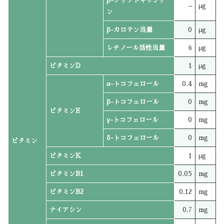
β-クリプトキサンチ
–
μg
ン
β-カロテン当量
0
μg
レチノール活性当量
6
μg
ビタミンD
1
μg
α-トコフェロール
0.4
mg
β-トコフェロール
0
mg
ビタミンE
γ-トコフェロール
0
mg
δ-トコフェロール
0
mg
ビタミン
ビタミンK
1
μg
ビタミンB1
0.05
mg
ビタミンB2
0.12
mg
ナイアシン
0.7
mg