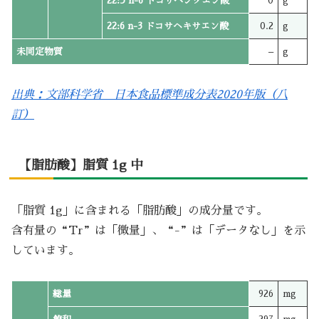
22:5 n-6 ドコサペンタエン酸
0
g
22:6 n-3 ドコサヘキサエン酸
0.2
g
未同定物質
–
g
出典：文部科学省 日本食品標準成分表2020年版（八
訂）
【脂肪酸】脂質 1g 中
「脂質 1g」に含まれる「脂肪酸」の成分量です。
含有量の“Tr”は「微量」、“-”は「データなし」を示
しています。
総量
926
mg