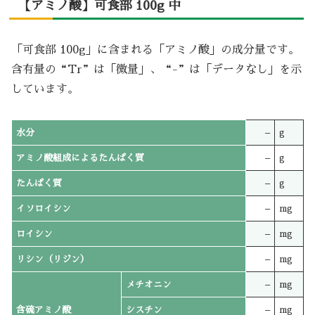
【アミノ酸】可食部 100g 中
「可食部 100g」に含まれる「アミノ酸」の成分量です。
含有量の“Tr”は「微量」、“-”は「データなし」を示
しています。
水分
–
g
アミノ酸組成によるたんぱく質
–
g
たんぱく質
–
g
イソロイシン
–
mg
ロイシン
–
mg
リシン（リジン）
–
mg
メチオニン
–
mg
含硫アミノ酸
シスチン
–
mg