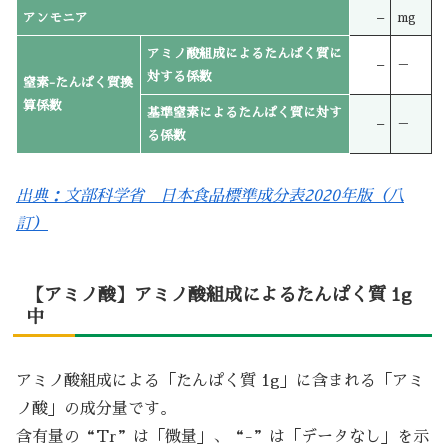
アンモニア
–
mg
アミノ酸組成によるたんぱく質に
–
－
対する係数
窒素-たんぱく質換
算係数
基準窒素によるたんぱく質に対す
–
－
る係数
出典：文部科学省 日本食品標準成分表2020年版（八
訂）
【アミノ酸】アミノ酸組成によるたんぱく質 1g
中
アミノ酸組成による「たんぱく質 1g」に含まれる「アミ
ノ酸」の成分量です。
含有量の“Tr”は「微量」、“-”は「データなし」を示