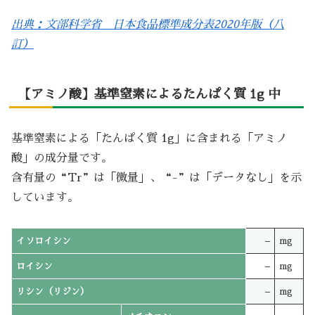
出典：文部科学省 日本食品標準成分表2020年版（八
訂）
【アミノ酸】基準窒素によるたんぱく質 1g 中
基準窒素による「たんぱく質 1g」に含まれる「アミノ
酸」の成分量です。
含有量の“Tr”は「微量」、“-”は「データなし」を示
しています。
イソロイシン
–
mg
ロイシン
–
mg
リシン（リジン）
–
mg