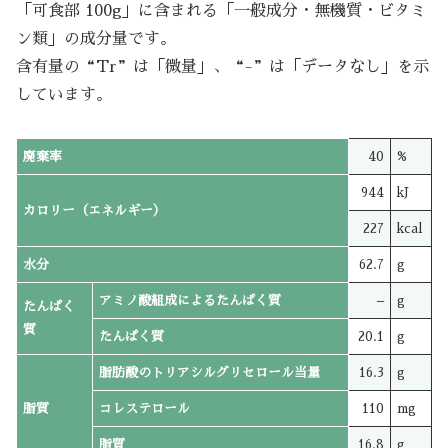
「可食部 100g」に含まれる「一般成分・無機質・ビタミ
ン類」の成分量です。
含有量の“Tr”は「微量」、“-”は「データなし」を示
しています。
廃棄率
40
%
944
kJ
カロリー（エネルギー）
227
kcal
水分
62.7
g
アミノ酸組成によるたんぱく質
–
g
たんぱく
質
たんぱく質
20.1
g
脂肪酸のトリアシルグリセロール当量
16.3
g
脂質
コレステロール
110
mg
脂質
16.8
g