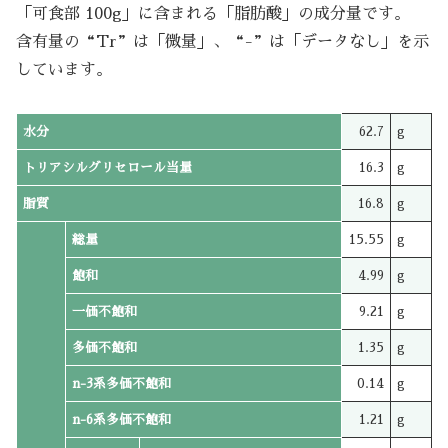
「可食部 100g」に含まれる「脂肪酸」の成分量です。
含有量の“Tr”は「微量」、“-”は「データなし」を示
しています。
水分
62.7
g
トリアシルグリセロール当量
16.3
g
脂質
16.8
g
総量
15.55
g
飽和
4.99
g
一価不飽和
9.21
g
多価不飽和
1.35
g
n-3系多価不飽和
0.14
g
n-6系多価不飽和
1.21
g