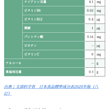
ナイアシン当量
4.1
mg
ビタミンB6
0.02
mg
ビタミンB12
0.4
μg
葉酸
1
μg
パントテン酸
0.16
mg
ビオチン
–
μg
ビタミンC
0
mg
アルコール
–
g
食塩相当量
0.3
g
出典：文部科学省 日本食品標準成分表2020年版（八
訂）