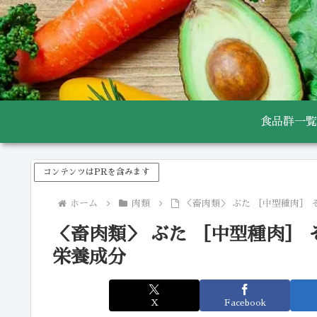
食品群一覧
コンテンツはPRを含みます
ホーム
肉類
＜畜肉類＞ ぶた ［中型種肉］ 
＜畜肉類＞ ぶた ［中型種肉］ 
栄養成分
X
Facebook