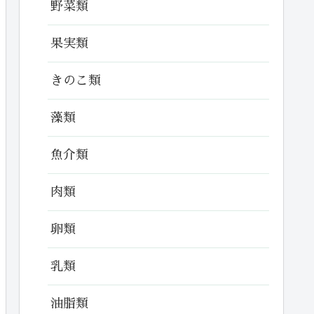
野菜類
果実類
きのこ類
藻類
魚介類
肉類
卵類
乳類
油脂類