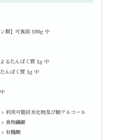
類】可食部 100g 中
るたんぱく質 1g 中
んぱく質 1g 中
 中
中 > 利用可能炭水化物及び糖アルコール
 > 食物繊維
 > 有機酸