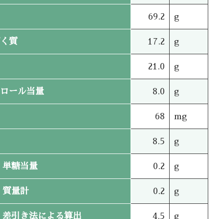
69.2
g
く質
17.2
g
21.0
g
ロール当量
8.0
g
68
mg
8.5
g
単糖当量
0.2
g
質量計
0.2
g
差引き法による算出
4.5
g