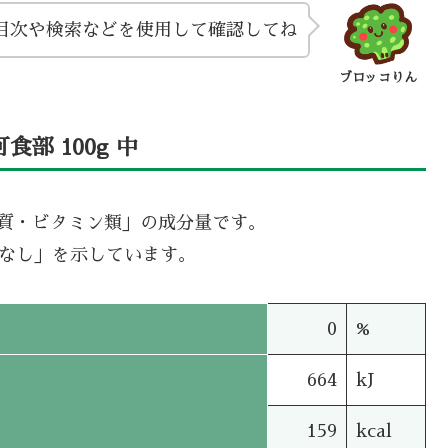
目次や検索などを使用して確認してね
ブロッコりん
部 100g 中
機質・ビタミン類」の成分量です。
タなし」を示しています。
0
%
664
kJ
159
kcal