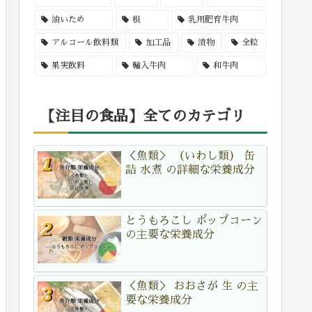
油いため
根
乳用肥育牛肉
アルコール飲料類
加工品
漬物
全粒
果実飲料
輸入牛肉
和牛肉
【注目の食品】全てのカテゴリ
＜魚類＞ （いわし類） 缶
詰 水煮 の詳細な栄養成分
とうもろこし ポップコーン
の主要な栄養成分
＜魚類＞ おおさが 生 の主
要な栄養成分