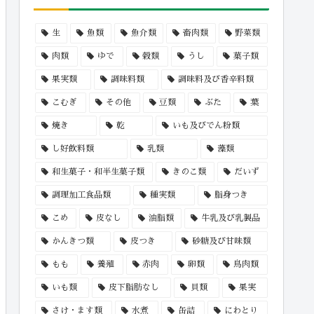
生
魚類
魚介類
畜肉類
野菜類
肉類
ゆで
穀類
うし
菓子類
果実類
調味料類
調味料及び香辛料類
こむぎ
その他
豆類
ぶた
葉
焼き
乾
いも及びでん粉類
し好飲料類
乳類
藻類
和生菓子・和半生菓子類
きのこ類
だいず
調理加工食品類
種実類
脂身つき
こめ
皮なし
油脂類
牛乳及び乳製品
かんきつ類
皮つき
砂糖及び甘味類
もも
養殖
赤肉
卵類
鳥肉類
いも類
皮下脂肪なし
貝類
果実
さけ・ます類
水煮
缶詰
にわとり