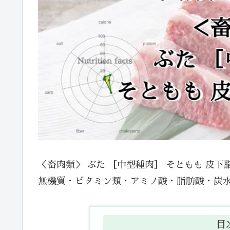
＜畜肉類＞ ぶた ［中型種肉］ そともも 皮
無機質・ビタミン類・アミノ酸・脂肪酸・炭
目