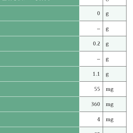
0
g
–
g
0.2
g
–
g
1.1
g
55
mg
360
mg
4
mg