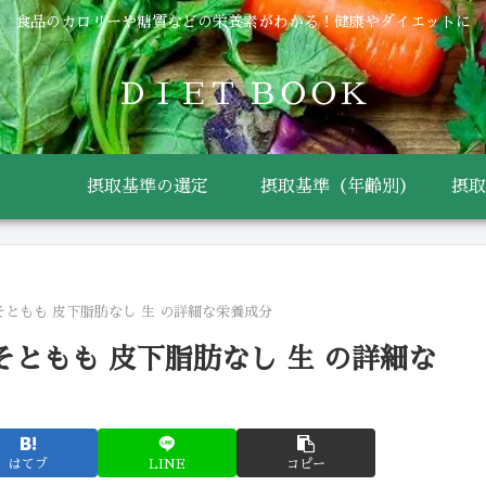
食品のカロリーや糖質などの栄養素がわかる！健康やダイエットに
ＤＩＥＴ ＢＯＯＫ
摂取基準の選定
摂取基準（年齢別）
摂取
そともも 皮下脂肪なし 生 の詳細な栄養成分
そともも 皮下脂肪なし 生 の詳細な
はてブ
LINE
コピー