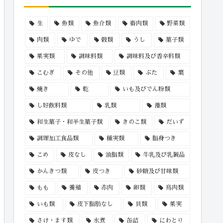
生
魚類
魚介類
畜肉類
野菜類
肉類
ゆで
穀類
うし
菓子類
果実類
調味料類
調味料及び香辛料類
こむぎ
その他
豆類
ぶた
葉
焼き
乾
いも及びでん粉類
し好飲料類
乳類
藻類
和生菓子・和半生菓子類
きのこ類
だいず
調理加工食品類
種実類
脂身つき
こめ
皮なし
油脂類
牛乳及び乳製品
かんきつ類
皮つき
砂糖及び甘味類
もも
養殖
赤肉
卵類
鳥肉類
いも類
皮下脂肪なし
貝類
果実
さけ・ます類
水煮
缶詰
にわとり