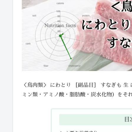
＜鳥肉類＞ にわとり ［副品目］ すなぎも 
ミン類・アミノ酸・脂肪酸・炭水化物）をそ
目