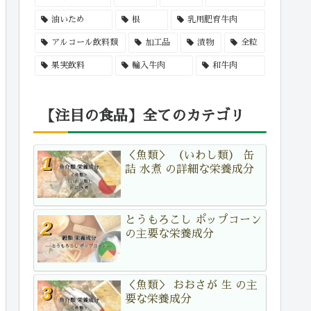
油いため
根
乳用肥育牛肉
アルコール飲料類
加工品
漬物
全粒
果実飲料
輸入牛肉
和牛肉
【注目の食品】全てのカテゴリ
＜魚類＞ （いわし類） 缶
詰 水煮 の詳細な栄養成分
とうもろこし ポップコーン
の主要な栄養成分
＜魚類＞ おおさが 生 の主
要な栄養成分