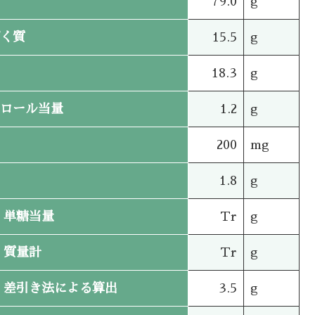
79.0
g
く質
15.5
g
18.3
g
ロール当量
1.2
g
200
mg
1.8
g
単糖当量
Tr
g
質量計
Tr
g
差引き法による算出
3.5
g