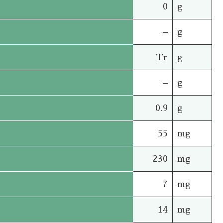
0
g
–
g
Tr
g
–
g
0.9
g
55
mg
230
mg
7
mg
14
mg