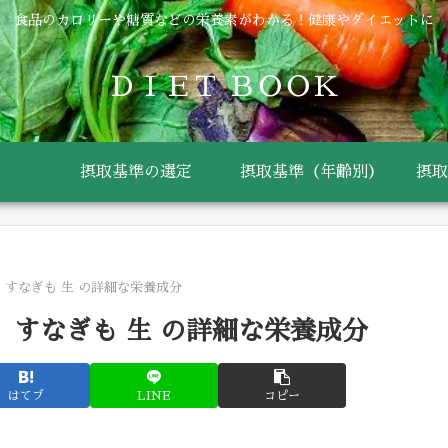
食品のカロリーや糖質などの栄養素がわかる！健康やダイエットに
ＤＩＥＴ ＢＯＯＫ
摂取基準の選定
摂取基準（年齢別）
摂取
 すなぎも 生 の詳細な栄養成分
 すなぎも 生 の詳細な栄養成分
はてブ
LINE
コピー