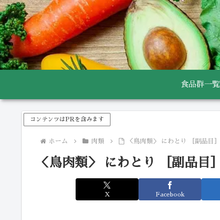
食品群一覧
コンテンツはPRを含みます
ホーム
肉類
＜鳥肉類＞ にわとり ［副品目］
＜鳥肉類＞ にわとり ［副品目］
X
Facebook