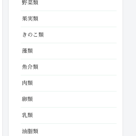
野菜類
果実類
きのこ類
藻類
魚介類
肉類
卵類
乳類
油脂類