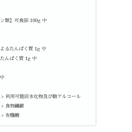
類】可食部 100g 中
るたんぱく質 1g 中
んぱく質 1g 中
 中
中 > 利用可能炭水化物及び糖アルコール
 > 食物繊維
 > 有機酸